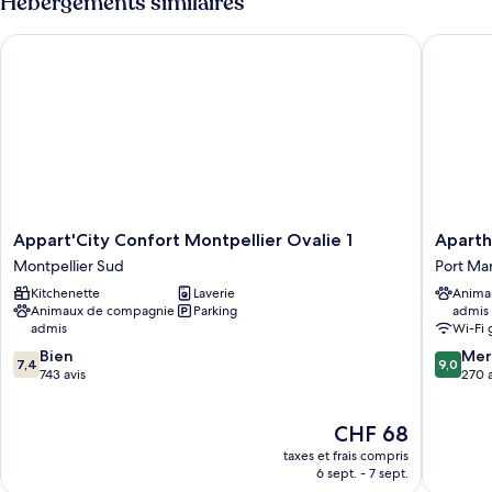
Hébergements similaires
de
chambre
Appart'City Confort Montpellier Ovalie 1
Aparthot
Suite
Appart'City
Apartho
Appart'City Confort Montpellier Ovalie 1
Aparth
Confort
Adagio
Montpellier Sud
Port Ma
Montpellier
Access
Kitchenette
Laverie
Anima
Ovalie
Montpel
Animaux de compagnie
Parking
admis
1
Centre
admis
Wi-Fi 
Montpellier
Port
7.4
9.0
Sud
Bien
Mariann
Mer
7,4
9,0
sur
sur
743 avis
270 a
10,
10,
Bien,
Merveill
Le
CHF 68
743 avis
270 avis
nouveau
taxes et frais compris
prix
6 sept. - 7 sept.
est