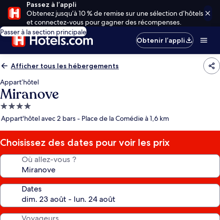
Passez à l’appli
Obtenez jusqu’à 10 % de remise sur une sélection d’hôtels
et connectez-vous pour gagner des récompenses.
Passer à la section principale
Obtenir l’appli
Afficher tous les hébergements
Appart’hôtel
Miranove
Hébergement
4.0 étoiles
Appart'hôtel avec 2 bars - Place de la Comédie à 1,6 km
Choisissez des dates pour voir les prix
Où allez-vous ?
Dates
Voyageurs