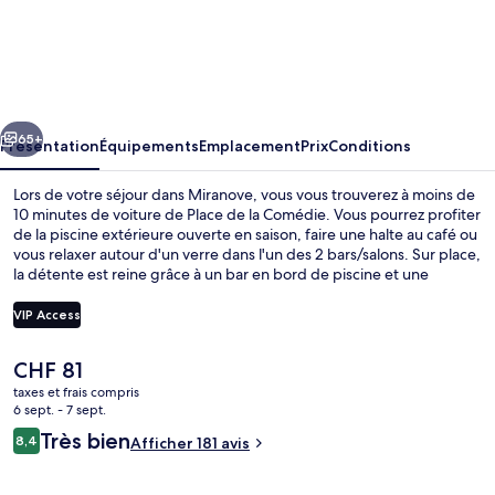
Miranove
cédent
Suivant
65+
Présentation
Équipements
Emplacement
Prix
Conditions
Lors de votre séjour dans Miranove, vous vous trouverez à moins de
10 minutes de voiture de Place de la Comédie. Vous pourrez profiter
de la piscine extérieure ouverte en saison, faire une halte au café ou
vous relaxer autour d'un verre dans l'un des 2 bars/salons. Sur place,
la détente est reine grâce à un bar en bord de piscine et une
terrasse ! Les appartements profitent en outre de petits plus
sympas comme un réfrigérateur et un micro-ondes. Pratique, non ?
VIP Access
Quelques minutes de marche seulement séparent l'hébergement
des transports publics : Station de tramway Moularès est accessible
Le
CHF 81
en quelques foulées et Station de tramway Port Marianne se situe à
Restaurant
prix
5 min à pied.
taxes et frais compris
actuel
6 sept. - 7 sept.
est
Avis
Très bien
8,4
Afficher 181 avis
de
8,4 sur 10
voyageurs
CHF 81.