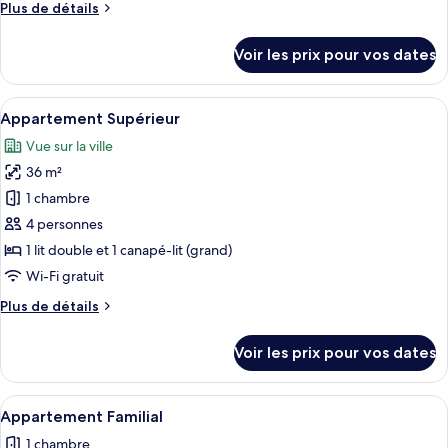
Plus
Plus de détails
Studio
de
Supérieur
détails
Voir les prix pour vos dates
sur
le
type
Afficher
Une pièce moderne comprenant un canap
5
de
Appartement Supérieur
toutes
chambre
Vue sur la ville
Studio
les
Supérieur
36 m²
photos
pour
1 chambre
ce
4 personnes
type
1 lit double et 1 canapé-lit (grand)
de
Wi-Fi gratuit
chambre :
Plus
Plus de détails
Appartement
de
Supérieur
détails
Voir les prix pour vos dates
sur
le
type
Afficher
Un salon moderne avec un plancher en 
4
de
Appartement Familial
toutes
chambre
1 chambre