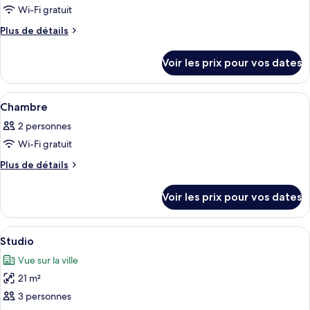
Wi-Fi gratuit
photos
pour
Plus
Plus de détails
de
ce
détails
type
Voir les prix pour vos dates
sur
de
le
chambre :
type
Afficher
Une chambre d’hôtel avec un lit, une 
4
de
Chambre
Chambre
toutes
chambre
2 personnes
Chambre
les
Wi-Fi gratuit
photos
pour
Plus
Plus de détails
de
ce
détails
type
Voir les prix pour vos dates
sur
de
le
chambre :
type
Afficher
Une chambre à coucher au style minimali
6
de
Chambre
Studio
toutes
chambre
Vue sur la ville
Chambre
les
21 m²
photos
pour
3 personnes