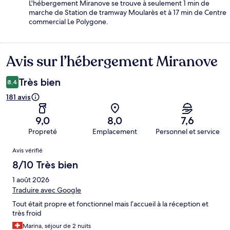
L'hébergement Miranove se trouve à seulement 1 min de
marche de Station de tramway Moularès et à 17 min de Centre
commercial Le Polygone.
Avis sur l’hébergement Miranove
Avis
Très bien
8,4
181 avis
9,0
8,0
7,6
Propreté
Emplacement
Personnel et service
Avis
Avis vérifié
8/10 Très bien
1 août 2026
Traduire avec Google
Tout était propre et fonctionnel mais l’accueil à la réception et
très froid
Marina, séjour de 2 nuits