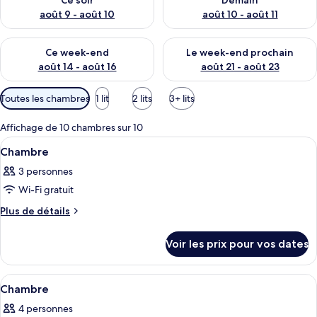
Ce soir
Demain
août 9 - août 10
août 10 - août 11
Vérifier la disponibilité pour ce week-end août 14 - août 16
Vérifier la disponibilité pour
Ce week-end
Le week-end prochain
août 14 - août 16
août 21 - août 23
Filtres
Toutes les chambres
1 lit
2 lits
3+ lits
disponibles
pour
Affichage de 10 chambres sur 10
les
Afficher
Une chambre d’hôtel avec un lit, un b
5
Chambre
chambres
toutes
3 personnes
les
Wi-Fi gratuit
photos
pour
Plus
Plus de détails
de
ce
détails
type
Voir les prix pour vos dates
sur
de
le
chambre :
type
Afficher
Une chambre d’hôtel comprenant un lit,
4
de
Chambre
Chambre
toutes
chambre
4 personnes
Chambre
les