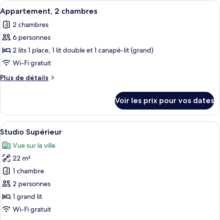
type
Afficher
Un salon moderne avec un canapé, une t
7
de
Appartement, 2 chambres
toutes
chambre
2 chambres
Appartement,
les
1
6 personnes
photos
chambre
pour
2 lits 1 place, 1 lit double et 1 canapé-lit (grand)
ce
Wi-Fi gratuit
type
Plus
Plus de détails
de
de
chambre :
détails
Voir les prix pour vos dates
sur
Appartement,
le
2
type
Afficher
Une chambre d’hôtel moderne avec un g
chambres
4
de
Studio Supérieur
toutes
chambre
Vue sur la ville
Appartement,
les
2
22 m²
photos
chambres
pour
1 chambre
ce
2 personnes
type
1 grand lit
de
Wi-Fi gratuit
chambre :