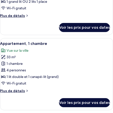
ce
1 grand lit OU 2 lits 1 place
type
Wi-Fi gratuit
de
Plus
Plus de détails
chambre :
de
Studio
détails
Voir les prix pour vos dates
sur
le
type
Afficher
Une chambre d’hôtel moderne équipée d’
5
de
Appartement, 1 chambre
toutes
chambre
Vue sur la ville
Studio
les
33 m²
photos
pour
1 chambre
ce
4 personnes
type
1 lit double et 1 canapé-lit (grand)
de
Wi-Fi gratuit
chambre :
Plus
Plus de détails
Appartement,
de
1
détails
Voir les prix pour vos dates
chambre
sur
le