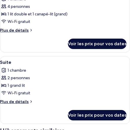
Appartement
les
Supérieur
4 personnes
photos
pour
1 lit double et 1 canapé-lit (grand)
ce
Wi-Fi gratuit
type
Plus
Plus de détails
de
de
chambre :
détails
Voir les prix pour vos dates
sur
Appartement
le
Familial
type
Afficher
Un salon moderne avec un plancher en b
4
de
Suite
toutes
chambre
1 chambre
Appartement
les
Familial
2 personnes
photos
pour
1 grand lit
ce
Wi-Fi gratuit
type
Plus
Plus de détails
de
de
chambre :
détails
Voir les prix pour vos dates
sur
Suite
le
type