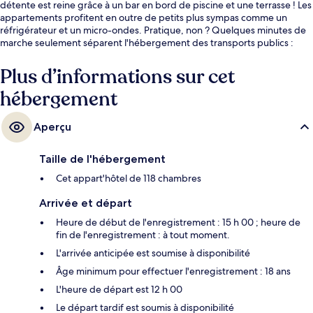
détente est reine grâce à un bar en bord de piscine et une terrasse ! Les
appartements profitent en outre de petits plus sympas comme un
réfrigérateur et un micro-ondes. Pratique, non ? Quelques minutes de
marche seulement séparent l'hébergement des transports publics :
Station de tramway Moularès est accessible en quelques foulées et
Station de tramway Port Marianne se situe à 5 min à pied.
Plus d’informations sur cet
hébergement
Aperçu
Taille de l'hébergement
Cet appart'hôtel de 118 chambres
Arrivée et départ
Heure de début de l'enregistrement : 15 h 00 ; heure de
fin de l'enregistrement : à tout moment.
L'arrivée anticipée est soumise à disponibilité
Âge minimum pour effectuer l'enregistrement : 18 ans
L'heure de départ est 12 h 00
Le départ tardif est soumis à disponibilité