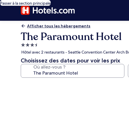
Passer à la section principale
Afficher tous les hébergements
The Paramount Hotel
Hébergement
3.5 étoiles
Hôtel avec 2 restaurants - Seattle Convention Center Arch B
Choisissez des dates pour voir les prix
Où allez-vous ?
Galerie
photos
de
l’hébergement
The
Paramount