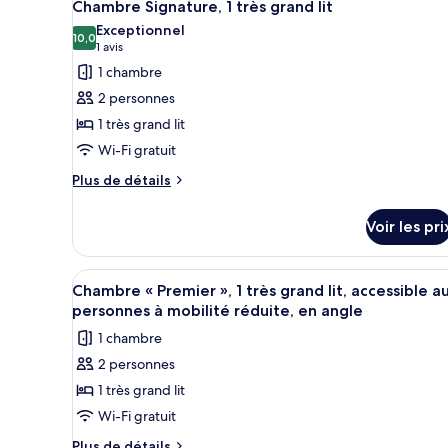
4
de
Chambre Signature, 1 très grand lit
toutes
chambre
Exceptionnel
Chambre
les
10,0
10,0 sur 10
(1 avis)
1 avis
Standard,
photos
1 chambre
2
pour
grands
2 personnes
ce
lits
1 très grand lit
type
Wi-Fi gratuit
de
chambre :
Plus
Plus de détails
de
Chambre
détails
Signature,
Voir les pri
sur
1
le
très
type
Afficher
Une chambre d’hôtel comprenant
4
de
Chambre « Premier », 1 très grand lit, accessible a
grand
toutes
chambre
personnes à mobilité réduite, en angle
lit
Chambre
les
1 chambre
Signature,
photos
1
2 personnes
pour
très
1 très grand lit
ce
grand
lit
type
Wi-Fi gratuit
de
Plus
Plus de détails