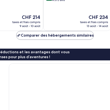
sur
4 375 avis
10,
Exceptionnel,
4 375 avis
Le
Le
CHF 214
CHF 234
nouveau
nouveau
taxes et frais compris
taxes et frais compris
prix
prix
9 août - 10 août
13 août - 14 août
est
est
de
de
Comparer des hébergements similaires
CHF 214
CHF 234
réductions et les avantages dont vous
ses pour plus d’aventures !