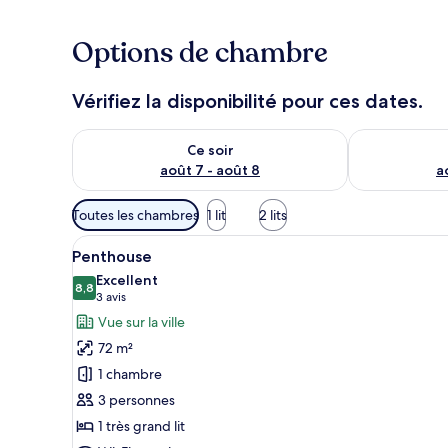
Options de chambre
Vérifiez la disponibilité pour ces dates.
Vérifier la disponibilité pour ce soir août 7 - août 8
Vérifier la di
Ce soir
août 7 - août 8
a
Filtres
Toutes les chambres
1 lit
2 lits
disponibles
Afficher
Une chambre d’hôtel équipée d’
pour
5
Penthouse
toutes
les
Excellent
les
8,8
chambres
8,8 sur 10
(3 avis)
3 avis
photos
Vue sur la ville
pour
72 m²
ce
1 chambre
type
3 personnes
de
1 très grand lit
chambre :