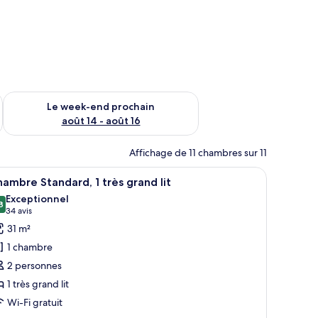
-end août 7 - août 9
Vérifier la disponibilité pour le week-end prochain août 14 - a
Le week-end prochain
août 14 - août 16
Affichage de 11 chambres sur 11
’une chaise.
fauteuils et une table basse.
fficher
Une chambre d’hôtel comprenant un lit, des ta
5
ambre Standard, 1 très grand lit
outes
Exceptionnel
s
8
9,8 sur 10
(34 avis)
34 avis
hotos
31 m²
our
1 chambre
e
2 personnes
ype
1 très grand lit
e
Wi-Fi gratuit
hambre :