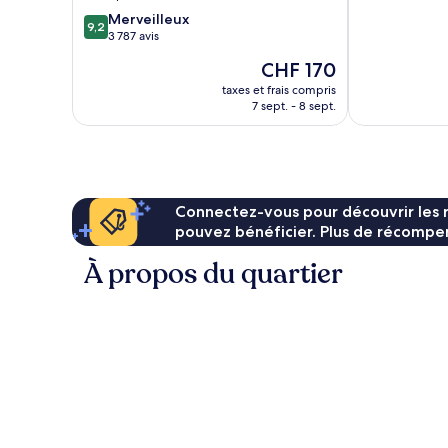
10,
de
9.2
Merveilleux
Merveilleux,
Seattle
9,2
sur
3 787 avis
2 739 avis
10,
Le
CHF 170
Merveilleux,
nouveau
3 787 avis
taxes et frais compris
prix
7 sept. - 8 sept.
est
de
CHF 170
Connectez-vous pour découvrir les 
pouvez bénéficier. Plus de récompen
À propos du quartier