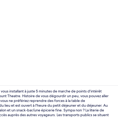
Coin salon da
us installant à juste 5 minutes de marche de points d'intérêt
nt Theatre. Histoire de vous dégourdir un peu, vous pouvez aller
vous ne préfériez reprendre des forces à la table de
Boutique de
du lieu et est ouvert à l'heure du petit déjeuner et du déjeuner. Au
salon et un snack-bar/une épicerie fine. Sympa non ? La literie de
ccès auprès des autres voyageurs. Les transports publics se situent