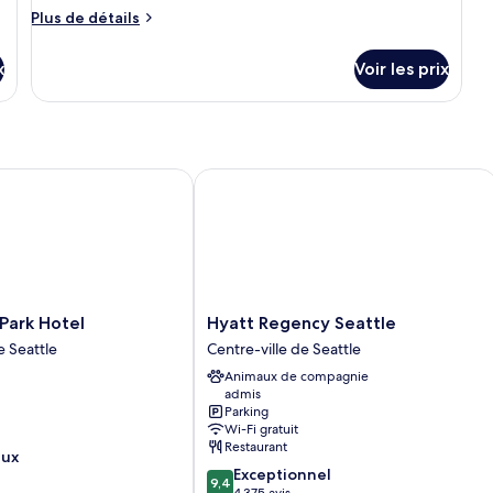
angle
chambre :
Plus
Plus de détails
de
Chambre
détails
Signature,
x
Voir les prix
sur
2
le
grands
type
de
lits
chambre
Chambre
rk Hotel
Hyatt Regency Seattle
Signature,
2
grands
lits
Hyatt
Park Hotel
Hyatt Regency Seattle
Regency
e Seattle
Centre-ville de Seattle
Seattle
Animaux de compagnie
Centre-
admis
ville
Parking
de
Wi-Fi gratuit
Seattle
Restaurant
eux
9.4
Exceptionnel
9,4