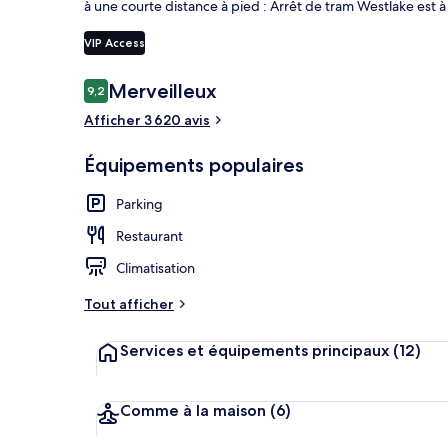
à une courte distance à pied : Arrêt de tram Westlake est 
VIP Access
2 restaurants
Avis
Merveilleux
9,2
9,2 sur 10
voyageurs
Afficher 3 620 avis
Équipements populaires
Parking
Restaurant
Climatisation
Tout afficher
Services et équipements principaux
(12)
Comme à la maison
(6)