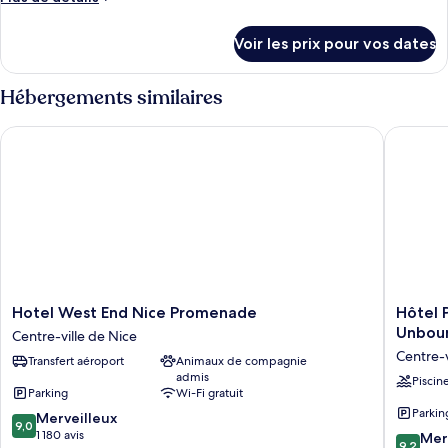
de
détails
Voir les prix pour vos dates
sur
le
type
Hébergements similaires
de
chambre
Hotel West End Nice Promenade
Hôtel Pa
Chambre
Hotel
Hôtel
Hotel West End Nice Promenade
Hôtel 
West
Palais
Unboun
Centre-ville de Nice
End
de
Centre-v
Transfert aéroport
Animaux de compagnie
Nice
la
admis
Promenade
Méditer
Piscin
Parking
Wi-Fi gratuit
Centre-
In
Parkin
9.0
ville
Merveilleux
The
9,0
sur
de
1 180 avis
Unboun
9.2
Mer
9,2