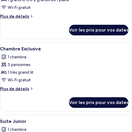
pour
ce
Wi-Fi gratuit
type
Plus
Plus de détails
de
de
chambre :
détails
Voir les prix pour vos dates
sur
Chambre
le
Deluxe
type
Afficher
Une chambre d’hôtel moderne avec un li
6
de
Chambre Exclusive
toutes
chambre
1 chambre
Chambre
les
Deluxe
3 personnes
photos
pour
1 très grand lit
ce
Wi-Fi gratuit
type
Plus
Plus de détails
de
de
chambre :
détails
Voir les prix pour vos dates
sur
Chambre
le
Exclusive
type
Afficher
Un vaste espace de vie comprenant un
4
de
Suite Junior
toutes
chambre
1 chambre
Chambre
les