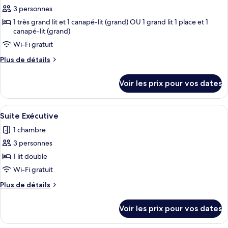
Exclusive
3 personnes
photos
pour
1 très grand lit et 1 canapé-lit (grand) OU 1 grand lit 1 place et 1
canapé-lit (grand)
ce
Wi-Fi gratuit
type
de
Plus
Plus de détails
chambre :
de
détails
Suite
Voir les prix pour vos dates
sur
Junior
le
type
Afficher
Une salle de bain moderne avec une b
4
de
Suite Exécutive
toutes
chambre
1 chambre
Suite
les
Junior
3 personnes
photos
pour
1 lit double
ce
Wi-Fi gratuit
type
Plus
Plus de détails
de
de
chambre :
détails
Voir les prix pour vos dates
sur
Suite
le
Exécutive