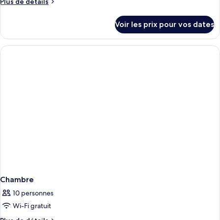
Plus
Plus de détails
de
de
chambre :
détails
Voir les prix pour vos dates
sur
Chambre
le
Exclusive,
type
terrasse
de
chambre
Chambre
Exclusive,
terrasse
Chambre
10 personnes
Wi-Fi gratuit
Plus