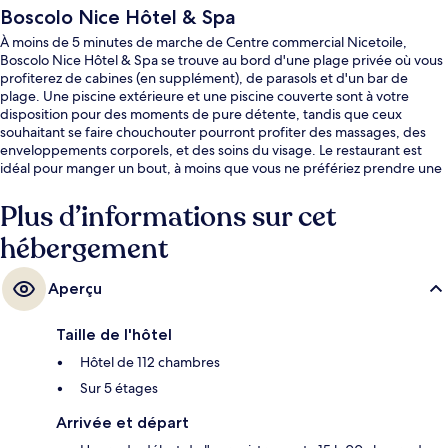
Boscolo Nice Hôtel & Spa
À moins de 5 minutes de marche de Centre commercial Nicetoile,
Boscolo Nice Hôtel & Spa se trouve au bord d'une plage privée où vous
profiterez de cabines (en supplément), de parasols et d'un bar de
plage. Une piscine extérieure et une piscine couverte sont à votre
disposition pour des moments de pure détente, tandis que ceux
souhaitant se faire chouchouter pourront profiter des massages, des
enveloppements corporels, et des soins du visage. Le restaurant est
idéal pour manger un bout, à moins que vous ne préfériez prendre une
boisson fraiche au bar/salon. Cet hôtel de luxe abrite en outre un centre
de remise en forme, une salle de fitness et un bain à remous.
Plus d’informations sur cet
L'hébergement se situe à une très courte distance à pied des transports
hébergement
publics : Station de tramway Jean-Médecin se trouve à 4 min et Station
de tramway Place Masséna, à 5 min.
Aperçu
Taille de l'hôtel
Hôtel de 112 chambres
Sur 5 étages
Arrivée et départ