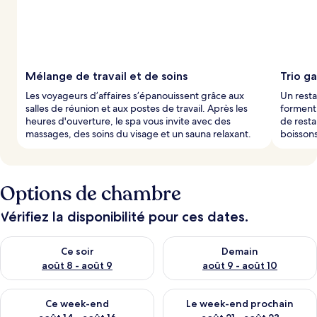
Mélange de travail et de soins
Trio g
Les voyageurs d’affaires s’épanouissent grâce aux
Un resta
salles de réunion et aux postes de travail. Après les
forment 
heures d'ouverture, le spa vous invite avec des
de resta
massages, des soins du visage et un sauna relaxant.
boissons
Options de chambre
Vérifiez la disponibilité pour ces dates.
Vérifier la disponibilité pour ce soir août 8 - août 9
Vérifier la disponibilité pour 
Ce soir
Demain
août 8 - août 9
août 9 - août 10
Vérifier la disponibilité pour ce week-end août 14 - août 16
Vérifier la disponibilité pour
Ce week-end
Le week-end prochain