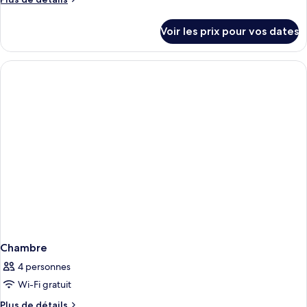
de
détails
Voir les prix pour vos dates
sur
le
type
de
chambre
Chambre
Chambre
4 personnes
Wi-Fi gratuit
Plus
Plus de détails