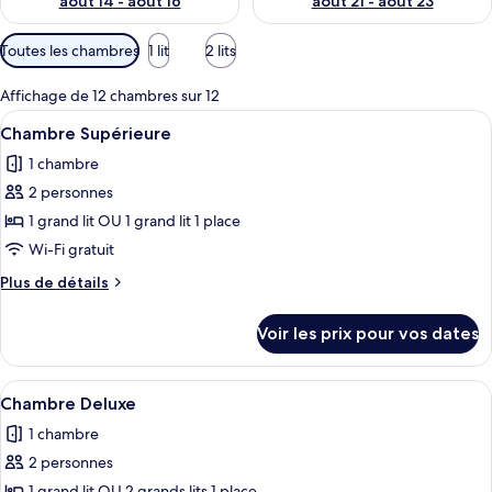
août 14 - août 16
août 21 - août 23
Filtres
Toutes les chambres
1 lit
2 lits
disponibles
pour
Affichage de 12 chambres sur 12
les
Afficher
Une chambre d’hôtel moderne dotée d’
4
Chambre Supérieure
chambres
toutes
1 chambre
les
2 personnes
photos
pour
1 grand lit OU 1 grand lit 1 place
ce
Wi-Fi gratuit
type
Plus
Plus de détails
de
de
chambre :
détails
Voir les prix pour vos dates
sur
Chambre
le
Supérieure
type
Afficher
Une chambre moderne avec un grand li
4
de
Chambre Deluxe
toutes
chambre
1 chambre
Chambre
les
Supérieure
2 personnes
photos
1 grand lit OU 2 grands lits 1 place