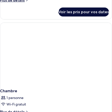
Plus de détails
de
détails
Voir les prix pour vos dates
sur
le
type
de
chambre
Chambre
Chambre
1 personne
Wi-Fi gratuit
Plus
Plus de détails