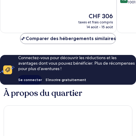
10,
Nice
Collecti
sur
1 001
Merveilleux,
By
10,
1 180 avis
Hyatt
Merveill
Le
CHF 306
Centre-
1 001 avi
nouveau
taxes et frais compris
ville
prix
14 août - 15 août
de
est
Nice
de
Comparer des hébergements similaires
CHF 306
Connectez-vous pour découvrir les réductions et les
avantages dont vous pouvez bénéficier. Plus de récompenses
pour plus d’aventures !
Se connecter
S’inscrire gratuitement
À propos du quartier