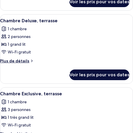
Voir les prix pour vos dates
sur
Suite
le
Présidentielle
type
Afficher
Une chambre d’hôtel avec un lit, deux c
5
de
Chambre Deluxe, terrasse
toutes
chambre
1 chambre
Suite
les
Présidentielle
2 personnes
photos
pour
1 grand lit
ce
Wi-Fi gratuit
type
Plus
Plus de détails
de
de
chambre :
détails
Voir les prix pour vos dates
sur
Chambre
le
Deluxe,
type
Afficher
Une chambre d’hôtel moderne avec un gr
terrasse
7
de
Chambre Exclusive, terrasse
toutes
chambre
1 chambre
Chambre
les
Deluxe,
3 personnes
photos
terrasse
pour
1 très grand lit
ce
Wi-Fi gratuit
type