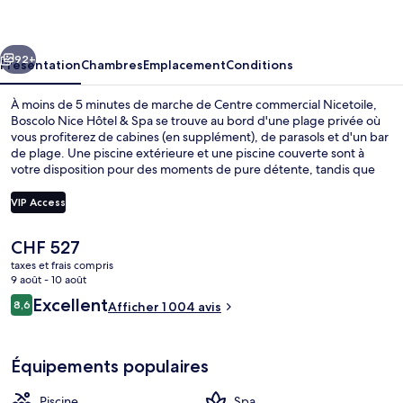
Hôtel
&
cédent
Suivant
Spa
92+
Présentation
Chambres
Emplacement
Conditions
À moins de 5 minutes de marche de Centre commercial Nicetoile,
Boscolo Nice Hôtel & Spa se trouve au bord d'une plage privée où
vous profiterez de cabines (en supplément), de parasols et d'un bar
de plage. Une piscine extérieure et une piscine couverte sont à
votre disposition pour des moments de pure détente, tandis que
ceux souhaitant se faire chouchouter pourront profiter des
massages, des enveloppements corporels, et des soins du visage.
VIP Access
Le restaurant est idéal pour manger un bout, à moins que vous ne
préfériez prendre une boisson fraiche au bar/salon. Cet hôtel de
Le
CHF 527
luxe abrite en outre un centre de remise en forme, une salle de
Extérieur
prix
fitness et un bain à remous. L'hébergement se situe à une très
taxes et frais compris
actuel
9 août - 10 août
courte distance à pied des transports publics : Station de tramway
est
Jean-Médecin se trouve à 4 min et Station de tramway Place
Avis
Excellent
8,6
Afficher 1 004 avis
de
8,6 sur 10
Masséna, à 5 min.
voyageurs
CHF 527.
Équipements populaires
Piscine
Spa