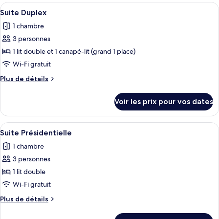
type
Afficher
Un salon moderne avec un canapé blanc
6
de
Suite Duplex
toutes
chambre
1 chambre
Suite
les
Exécutive
3 personnes
photos
pour
1 lit double et 1 canapé-lit (grand 1 place)
ce
Wi-Fi gratuit
type
Plus
Plus de détails
de
de
chambre :
détails
Voir les prix pour vos dates
sur
Suite
le
Duplex
type
Afficher
Une chambre moderne avec un grand lit
7
de
Suite Présidentielle
toutes
chambre
1 chambre
Suite
les
Duplex
3 personnes
photos
pour
1 lit double
ce
Wi-Fi gratuit
type
Plus
Plus de détails
de
de
chambre :
détails