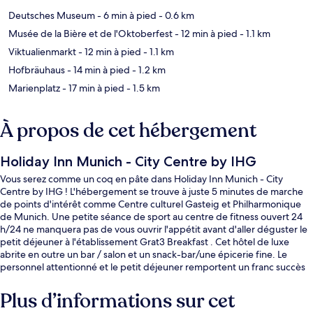
Deutsches Museum
- 6 min à pied
- 0.6 km
Musée de la Bière et de l'Oktoberfest
- 12 min à pied
- 1.1 km
Viktualienmarkt
- 12 min à pied
- 1.1 km
Hofbräuhaus
- 14 min à pied
- 1.2 km
Marienplatz
- 17 min à pied
- 1.5 km
À propos de cet hébergement
Holiday Inn Munich - City Centre by IHG
Vous serez comme un coq en pâte dans Holiday Inn Munich - City
Centre by IHG ! L'hébergement se trouve à juste 5 minutes de marche
de points d'intérêt comme Centre culturel Gasteig et Philharmonique
de Munich. Une petite séance de sport au centre de fitness ouvert 24
h/24 ne manquera pas de vous ouvrir l'appétit avant d'aller déguster le
petit déjeuner à l'établissement Grat3 Breakfast . Cet hôtel de luxe
abrite en outre un bar / salon et un snack-bar/une épicerie fine. Le
personnel attentionné et le petit déjeuner remportent un franc succès
auprès des autres voyageurs. L'hébergement se situe à une très courte
distance à pied des transports publics : Station de tramway Am Gasteig
Plus d’informations sur cet
se trouve à 4 min et Arrêt de tram Deutsches Museum, à 5 min.