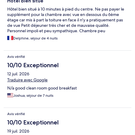
Hôtel bien situé
Hôtel bien situé à 10 minutes à pied du centre. Ne pas payer le
supplément pour la chambre avec vue en dessous du 6ème
étage car mis à part la toiture en face il n'y a pratiquement pas
de vue Petit déjeuner très cher et de mauvaise qualité.
Personnel impoli et peu sympathique. Chambre peu
confortable avec chauffage ne fonctionnant pas et pas de
Delphine, séjour de 4 nuits
pression dans la douche. Pour le parking il faut vous rendre à la
station-service à côté pour acheter un pass vous permettant de
rentrer et sortir à votre guise. Le personnel incompétent est
Avis vérifié
incapable de vous conseiller sur ce point
10/10 Exceptionnel
12 juil. 2026
Traduire avec Google
N/a good clean room good breakfast
Joshua, séjour de 7 nuits
Avis vérifié
10/10 Exceptionnel
19 juil. 2026