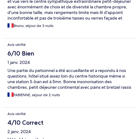
et vue vers le centre sympathique extraordinaire petit-déjeuner
avec énormément de choix et de diversité la chambre propre,
d'une bonne taille, mais rangements limite mais lit d'appoint
inconfortable et pas de troisième tasses ou verres façade et
quelques moquettes défraichies un seul bémol, les
Bruno, séjour de 3 nuits
rafraichissement à l'accueil sans verres propres pour se servir il
manque une terrasse panoramique tout en haut
Avis vérifié
6/10 Bien
1 janv. 2024
Une partie du petsonnel a été accueillante et a repondu à nos
questions, hôtel situé assez loin du centre historique même si
une station S-ban est à 5mn. Bonne insonorisation des
chambres, petit déjeuner continental avec pains et bretzel rassis
FABIENNE, séjour de 2 nuits
Avis vérifié
4/10 Correct
2 janv. 2024