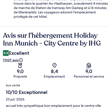
trouve dans le quartier Au-Haidhausen, à seulement 4 minutes
de marche de Station de tramway Am Gasteig et à 16 minutes
de Marienplatz. Les voyageurs adorent l'emplacement
privilégié de cet hôtel.
Avis sur l’hébergement Holiday
Avis
Inn Munich - City Centre by IHG
Excellent
8,8
1'007 avis
9,0
8,4
9,0
Propreté
Emplacement
Personnel et service
Avis
Avis vérifié
10/10 Exceptionnel
23 juil. 2026
accueil très sympathique bon emplacement pour le centre ville