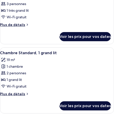
1
pour
3 personnes
grand
ce
lit,
1 très grand lit
vue
type
Wi-Fi gratuit
ville
de
Plus
Plus de détails
chambre :
de
Chambre
détails
Voir les prix pour vos dates
sur
Standard,
le
1
type
Afficher
Une chambre d’hôtel avec un lit, un bu
très
4
de
Chambre Standard, 1 grand lit
toutes
grand
chambre
19 m²
Chambre
les
lit
Standard,
1 chambre
photos
1
pour
2 personnes
très
ce
grand
1 grand lit
lit
type
Wi-Fi gratuit
de
Plus
Plus de détails
chambre :
de
Chambre
détails
Voir les prix pour vos dates
sur
Standard,
le