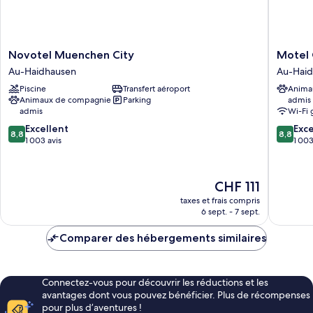
vue
ville
Novotel
Motel
Novotel Muenchen City
Motel
Muenchen
One
Au-Haidhausen
Au-Hai
City
Münche
Piscine
Transfert aéroport
Anima
Au-
Deutsch
Animaux de compagnie
Parking
admis
Haidhausen
Museu
admis
Wi-Fi 
Au-
8.8
8.8
Excellent
Haidhau
Exce
8,8
8,8
sur
sur
1 003 avis
1 003
10,
10,
Excellent,
Excellen
1 003 avis
1 003 av
Le
CHF 111
nouveau
taxes et frais compris
prix
6 sept. - 7 sept.
est
de
Comparer des hébergements similaires
CHF 111
Connectez-vous pour découvrir les réductions et les
avantages dont vous pouvez bénéficier. Plus de récompenses
pour plus d’aventures !