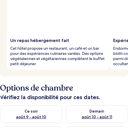
Un repas hébergement fait
Expéri
Cet hôtel propose un restaurant, un café et un bar
Endormez
pour des expériences culinaires variées. Des options
blotti c
végétaliennes et végétariennes complètent le buffet
parmi di
petit déjeuner.
occultan
Options de chambre
Vérifiez la disponibilité pour ces dates.
Vérifier la disponibilité pour ce soir août 9 - août 10
Vérifier la disponibilité pour 
Ce soir
Demain
août 9 - août 10
août 10 - août 11