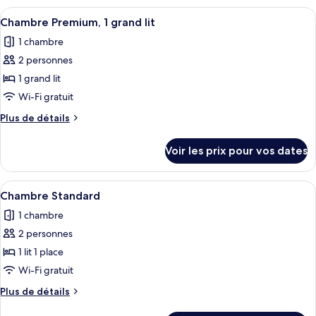
1
type
Afficher
Une chambre d’hôtel moderne, dotée d’
grand
5
de
Chambre Premium, 1 grand lit
toutes
lit
chambre
1 chambre
Chambre
les
Standard,
2 personnes
photos
1
pour
1 grand lit
grand
ce
lit
Wi-Fi gratuit
type
Plus
Plus de détails
de
de
chambre :
détails
Voir les prix pour vos dates
sur
Chambre
le
Premium,
type
Afficher
Un lit avec une literie et des oreillers b
1
5
de
Chambre Standard
toutes
chambre
grand
1 chambre
Chambre
les
lit
Premium,
2 personnes
photos
1
pour
1 lit 1 place
grand
ce
lit
Wi-Fi gratuit
type
Plus
Plus de détails
de
de
détails