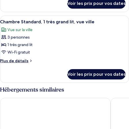
chambre :
Voir les prix pour vos dates
sur
Chambre
le
Standard
type
Afficher
Une chambre d’hôtel moderne dotée d’un
5
de
Chambre Standard, 1 très grand lit, vue ville
toutes
chambre
Vue sur la ville
Chambre
les
Standard
3 personnes
photos
pour
1 très grand lit
ce
Wi-Fi gratuit
type
Plus
Plus de détails
de
de
chambre :
détails
Voir les prix pour vos dates
sur
Chambre
le
Standard,
type
Hébergements similaires
1
de
chambre
très
Novotel Muenchen City
Motel O
Chambre
grand
Standard,
lit,
1
vue
très
grand
ville
lit,