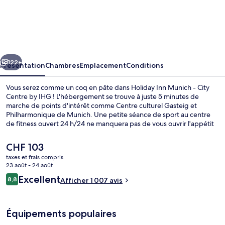
Holiday
Inn
Munich
-
cédent
Suivant
City
122+
Présentation
Chambres
Emplacement
Conditions
Centre
Vous serez comme un coq en pâte dans Holiday Inn Munich - City
by
Centre by IHG ! L'hébergement se trouve à juste 5 minutes de
marche de points d'intérêt comme Centre culturel Gasteig et
IHG
Philharmonique de Munich. Une petite séance de sport au centre
de fitness ouvert 24 h/24 ne manquera pas de vous ouvrir l'appétit
avant d'aller déguster le petit déjeuner à l'établissement Grat3
Breakfast . Cet hôtel de luxe abrite en outre un bar / salon et un
Le
CHF 103
snack-bar/une épicerie fine. Le personnel attentionné et le petit
prix
taxes et frais compris
déjeuner remportent un franc succès auprès des autres voyageurs.
actuel
23 août - 24 août
L'hébergement se situe à une très courte distance à pied des
Bar (sur place)
est
Avis
transports publics : Station de tramway Am Gasteig se trouve à 4
Excellent
8,8
Afficher 1 007 avis
de
8,8 sur 10
min et Arrêt de tram Deutsches Museum, à 5 min.
voyageurs
CHF 103.
Équipements populaires