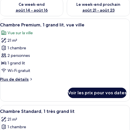
Vérifier la disponibilité pour ce week-end août 14 - août 16
Vérifier la disponibilité pour
Ce week-end
Le week-end prochain
août 14 - août 16
août 21 - août 23
Afficher
Un paysage urbain avec des bâtiments 
9
Chambre Premium, 1 grand lit, vue ville
toutes
Vue sur la ville
les
21 m²
photos
pour
1 chambre
ce
2 personnes
type
1 grand lit
de
Wi-Fi gratuit
chambre :
Plus
Plus de détails
Chambre
de
Premium,
détails
Voir les prix pour vos dates
1
sur
le
grand
type
Afficher
Une chambre d’hôtel moderne dotée d’u
lit,
6
de
Chambre Standard, 1 très grand lit
toutes
vue
chambre
21 m²
Chambre
les
ville
Premium,
1 chambre
photos