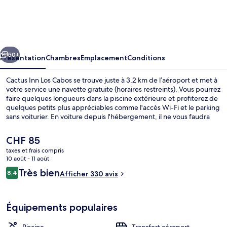
Inn
Los
Cabos
cédent
Suivant
50+
Présentation
Chambres
Emplacement
Conditions
Cactus Inn Los Cabos se trouve juste à 3,2 km de l’aéroport et met à
votre service une navette gratuite (horaires restreints). Vous pourrez
faire quelques longueurs dans la piscine extérieure et profiterez de
quelques petits plus appréciables comme l'accès Wi-Fi et le parking
sans voiturier. En voiture depuis l'hébergement, il ne vous faudra
qu'une dizaine de minutes pour rejoindre des sites comme Quartier
des arts de San Jose del Cabo et Puerto Los Cabos.Les autres
Le
CHF 85
voyageurs sont enchantés par le personnel attentionné et la
prix
taxes et frais compris
proximité avec l'aéroport.
actuel
10 août - 11 août
Piscine extérieure
est
Avis
Très bien
8,4
Afficher 330 avis
de
8,4 sur 10
voyageurs
CHF 85.
Équipements populaires