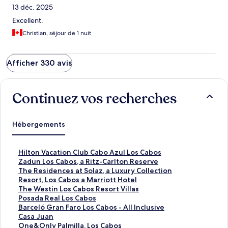
13 déc. 2025
Excellent.
Christian, séjour de 1 nuit
Afficher 330 avis
Continuez vos recherches
Hébergements
L
Hilton Vacation Club Cabo Azul Los Cabos
i
L
Zadun Los Cabos, a Ritz-Carlton Reserve
e
i
L
The Residences at Solaz, a Luxury Collection
n
e
i
Resort, Los Cabos a Marriott Hotel
o
n
e
L
The Westin Los Cabos Resort Villas
u
o
n
i
L
Posada Real Los Cabos
v
u
o
e
i
L
Barceló Gran Faro Los Cabos - All Inclusive
r
v
u
n
e
i
L
Casa Juan
a
r
v
o
n
e
i
L
One&Only Palmilla, Los Cabos