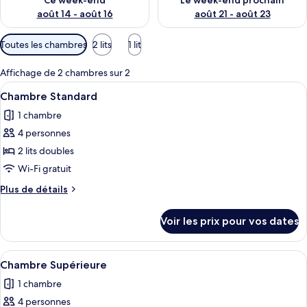
Ce week-end
Le week-end prochain
août 14 - août 16
août 21 - août 23
Filtres
Toutes les chambres
2 lits
1 lit
disponibles
pour
Affichage de 2 chambres sur 2
les
Afficher
Une chambre d’hôtel avec deux lits, un
23
Chambre Standard
chambres
toutes
1 chambre
les
4 personnes
photos
pour
2 lits doubles
ce
Wi-Fi gratuit
type
Plus
Plus de détails
de
de
chambre :
détails
Voir les prix pour vos dates
sur
Chambre
le
Standard
type
Afficher
Une chambre à coucher comprenant un l
19
de
Chambre Supérieure
toutes
chambre
1 chambre
Chambre
les
Standard
4 personnes
photos