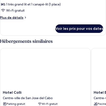
pour
1 très grand lit et 1 canapé-lit (1 place)
ce
Wi-Fi gratuit
type
Plus
Plus de détails
de
de
chambre :
détails
Voir les prix pour vos dates
sur
Chambre
le
Supérieure
type
Hébergements similaires
de
chambre
Hotel Colli
Hotel Bo
Chambre
Supérieure
Hotel
Hotel
Hotel Colli
Hotel 
Colli
Boutiqu
Centre-ville de San Jose del Cabo
Centre-v
Centre-
Plaza
Parking gratuit
Wi-Fi gratuit
Piscin
ville
Doradas