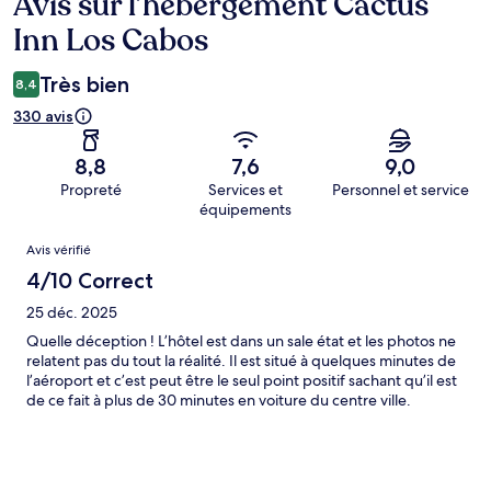
Avis sur l’hébergement Cactus
Avis
Inn Los Cabos
Très bien
8,4
330 avis
8,8
7,6
9,0
Propreté
Services et
Personnel et service
équipements
Avis
Avis vérifié
4/10 Correct
25 déc. 2025
Quelle déception ! L’hôtel est dans un sale état et les photos ne
relatent pas du tout la réalité. Il est situé à quelques minutes de
l’aéroport et c’est peut être le seul point positif sachant qu’il est
de ce fait à plus de 30 minutes en voiture du centre ville.