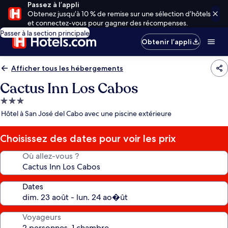
Passez à l’appli
Obtenez jusqu’à 10 % de remise sur une sélection d’hôtels
et connectez-vous pour gagner des récompenses.
Passer à la section principale
Obtenir l’appli
Afficher tous les hébergements
Cactus Inn Los Cabos
Hébergement
3.0 étoiles
Hôtel à San José del Cabo avec une piscine extérieure
Choisissez des dates pour voir les prix
Où allez-vous ?
Dates
Voyageurs