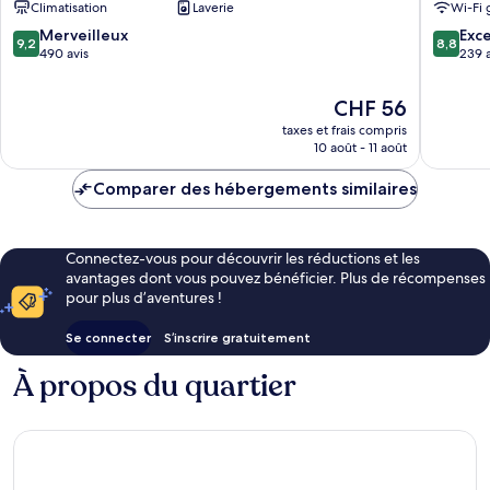
Climatisation
Laverie
Wi-Fi 
de
Centre-
San
ville
9.2
8.8
Merveilleux
Exce
9,2
8,8
Jose
de
sur
sur
490 avis
239 a
del
San
10,
10,
Cabo
Jose
Merveilleux,
Excellen
Le
CHF 56
del
490 avis
239 avis
nouveau
taxes et frais compris
Cabo
prix
10 août - 11 août
est
de
Comparer des hébergements similaires
CHF 56
Connectez-vous pour découvrir les réductions et les
avantages dont vous pouvez bénéficier. Plus de récompenses
pour plus d’aventures !
Se connecter
S’inscrire gratuitement
À propos du quartier