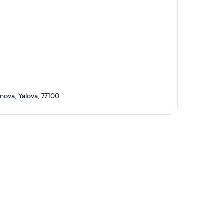
inova, Yalova, 77100
te