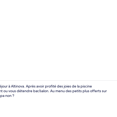
Équipement 
ur à Altinova. Après avoir profité des joies de la piscine
nt ou vous détendre bar/salon. Au menu des petits plus offerts sur
mpa non ?
Équipement 