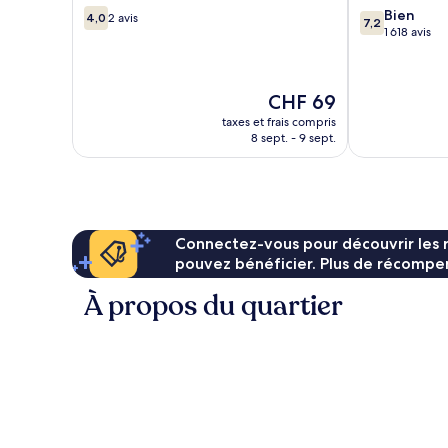
4.0
7.2
Bien
4,0
2 avis
7,2
sur
sur
1 618 avis
10,
10,
2 avis
Bien,
1 618 avis
Le
CHF 69
nouveau
taxes et frais compris
prix
8 sept. - 9 sept.
est
de
CHF 69
Connectez-vous pour découvrir les 
pouvez bénéficier. Plus de récompen
À propos du quartier