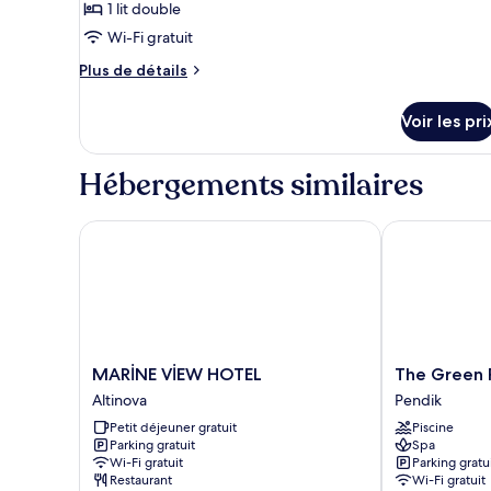
pour
1 lit double
ce
Wi-Fi gratuit
type
Plus
Plus de détails
de
de
chambre :
détails
Voir les pri
sur
Chambre
le
Double,
type
Hébergements similaires
1
de
chambre
lit
Chambre
MARİNE VİEW HOTEL
The Green Pa
double
Double,
1
lit
double
MARİNE
The
MARİNE VİEW HOTEL
The Green 
VİEW
Green
Altinova
Pendik
HOTEL
Park
Petit déjeuner gratuit
Piscine
Altinova
Pendik
Parking gratuit
Spa
Pendik
Wi-Fi gratuit
Parking gratu
Restaurant
Wi-Fi gratuit