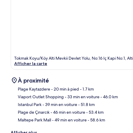
Tokmak Koyu/Köy Alti Mevkii Devlet Yolu, No:16 Iç Kapi No:1, Alt
Afficher la carte
À proximité
Plage Kaytazdere
- 20 min à pied
- 1.7 km
Viaport Outlet Shopping
- 33 min en voiture
- 46.0 km
Car
Istanbul Park
- 39 min en voiture
- 51.8 km
Plage de Çınarcık
- 46 min en voiture
- 53.4 km
Maltepe Park Mall
- 49 min en voiture
- 58.6 km
Afficher plus