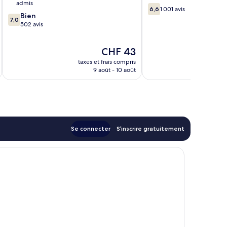
admis
6.6
6,6
1 001 avis
7.0
Bien
sur
7,0
sur
502 avis
10,
10,
1 001 avis
Bien,
Le
CHF 43
502 avis
nouveau
taxes et frais compris
tax
prix
9 août - 10 août
est
de
CHF 43
Se connecter
S’inscrire gratuitement