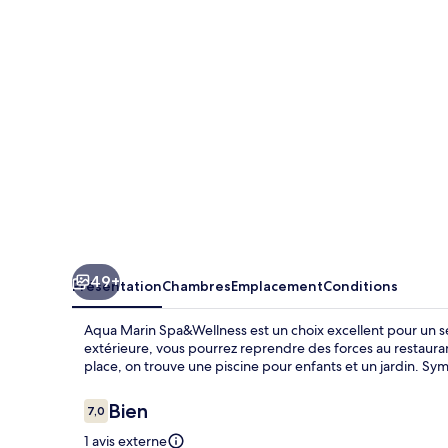
Spa&Wellness
49+
Présentation
Chambres
Emplacement
Conditions
Aqua Marin Spa&Wellness est un choix excellent pour un séjo
extérieure, vous pourrez reprendre des forces au restaura
place, on trouve une piscine pour enfants et un jardin. Sy
Avis
Bien
7,0
7,0 sur 10
voyageurs
1 avis externe