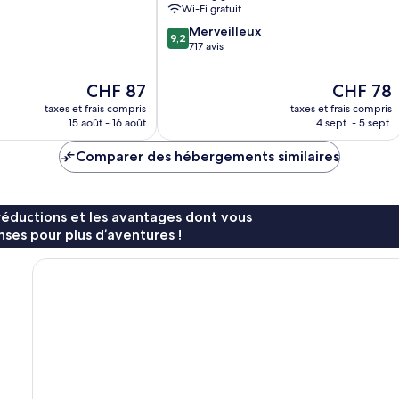
Wi-Fi gratuit
Pendik
9.2
Merveilleux
9,2
sur
717 avis
10,
Merveilleux,
Le
Le
CHF 87
CHF 78
717 avis
nouveau
nouveau
taxes et frais compris
taxes et frais compris
prix
prix
15 août - 16 août
4 sept. - 5 sept.
est
est
de
de
Comparer des hébergements similaires
CHF 87
CHF 78
réductions et les avantages dont vous
ses pour plus d’aventures !