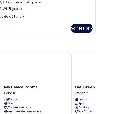
our
1 lit double et 1 lit 1 place
e
Wi-Fi gratuit
ype
us
us de détails
e
e
hambre :
tails
Voir les prix
r
hambre
riple
pe
amiliale
e
hambre
hambre
 Spa
My Palace Rooms
The Green Park Bostan
iple
miliale
My
The
My Palace Rooms
The Green Park Bost
Palace
Green
Pendik
Ataşehir
Rooms
Park
Piscine
Piscine
Pendik
Bostancı
Spa
Spa
Ataşehir
Transfert aéroport
Parking
Animaux de compagnie
Wi-Fi gratuit