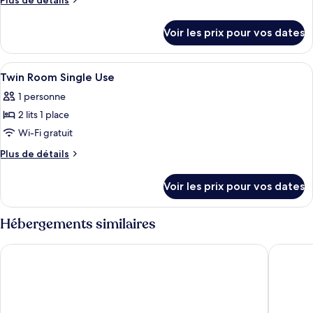
Plus de détails
chambre :
de
Twin
détails
Voir les prix pour vos dates
sur
Plus
le
Room
type
Afficher
Une chambre à coucher avec un lit, un
7
de
Twin Room Single Use
toutes
chambre
1 personne
Twin
les
Plus
2 lits 1 place
photos
Room
pour
Wi-Fi gratuit
ce
Plus
Plus de détails
type
de
détails
de
Voir les prix pour vos dates
sur
chambre :
le
Twin
type
Hébergements similaires
Room
de
chambre
Single
Hostel van Gogh
Citybox 
Twin
Use
Room
Single
Use