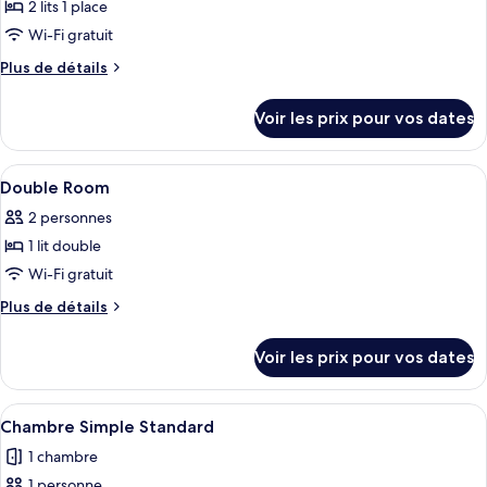
Standard
2 lits 1 place
photos
une
avec
pour
place
Wi-Fi gratuit
lits
ce
jumeaux,
Plus
Plus de détails
2
type
de
lits
détails
de
Voir les prix pour vos dates
une
sur
chambre :
place
le
Twin
type
Afficher
Une chambre avec un lit, deux poufs r
4
Room
de
Double Room
toutes
chambre
2 personnes
Twin
les
Room
1 lit double
photos
pour
Wi-Fi gratuit
ce
Plus
Plus de détails
type
de
détails
de
Voir les prix pour vos dates
sur
chambre :
le
Double
type
Afficher
Une chambre d’hôtel avec un lit, une t
4
Room
de
Chambre Simple Standard
toutes
chambre
1 chambre
Double
les
Room
1 personne