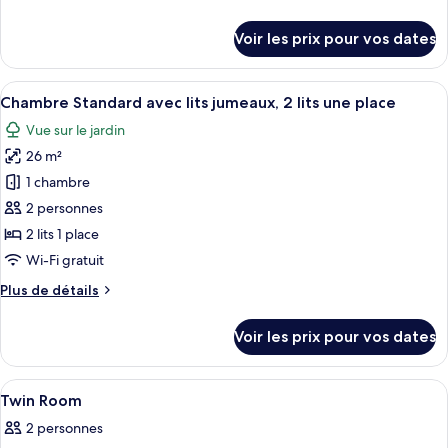
Chambre
de
Double
détails
Voir les prix pour vos dates
Standard,
sur
le
1
type
Afficher
Une chambre d’hôtel avec un lit, une t
très
5
de
Chambre Standard avec lits jumeaux, 2 lits une place
toutes
grand
chambre
Vue sur le jardin
Chambre
les
lit
Double
26 m²
photos
Standard,
pour
1 chambre
1
ce
très
2 personnes
grand
type
2 lits 1 place
lit
de
Wi-Fi gratuit
chambre :
Plus
Plus de détails
Chambre
de
Standard
détails
Voir les prix pour vos dates
avec
sur
le
lits
type
Afficher
Une chambre à coucher avec un lit, un
jumeaux,
6
de
Twin Room
toutes
2
chambre
2 personnes
Chambre
les
lits