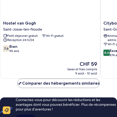
Hostel
Citybox
Hostel van Gogh
Citybo
van
Brussels
Saint-Josse-ten-Noode
Saint-Gi
Gogh
Centre
Petit déjeuner gratuit
Wi-Fi gratuit
Anima
Saint-
Louise
Réception 24 h/24
admis
Josse-
Saint-
Wi-Fi 
ten-
Gilles
7.6
Bien
7,6
8.6
Noode
Exce
sur
96 avis
8,6
sur
874 a
10,
10,
Bien,
Le
CHF 59
Excellen
96 avis
nouveau
874 avis
taxes et frais compris
prix
9 août - 10 août
est
de
Comparer des hébergements similaires
CHF 59
Connectez-vous pour découvrir les réductions et les
avantages dont vous pouvez bénéficier. Plus de récompenses
pour plus d’aventures !