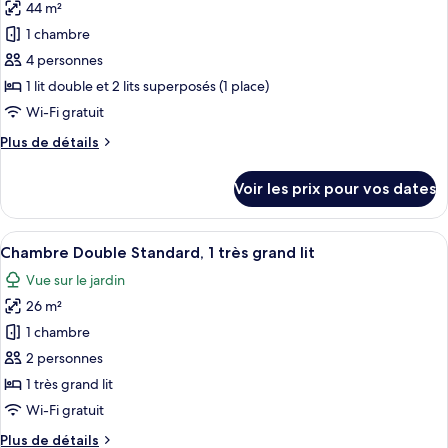
44 m²
Chambre
les
Triple
1 chambre
photos
Standard
pour
4 personnes
ce
1 lit double et 2 lits superposés (1 place)
type
Wi-Fi gratuit
de
Plus
Plus de détails
chambre :
de
Chambre
détails
Voir les prix pour vos dates
sur
Quadruple
le
Standard,
type
Afficher
Une chambre d’hôtel avec un lit, une t
plusieurs
5
de
Chambre Double Standard, 1 très grand lit
toutes
lits
chambre
Vue sur le jardin
Chambre
les
Quadruple
26 m²
photos
Standard,
pour
1 chambre
plusieurs
ce
lits
2 personnes
type
1 très grand lit
de
Wi-Fi gratuit
chambre :
Plus
Plus de détails