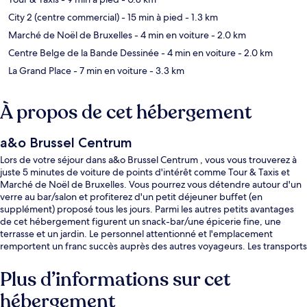
City 2 (centre commercial)
- 15 min à pied
- 1.3 km
Marché de Noël de Bruxelles
- 4 min en voiture
- 2.0 km
Centre Belge de la Bande Dessinée
- 4 min en voiture
- 2.0 km
La Grand Place
- 7 min en voiture
- 3.3 km
À propos de cet hébergement
a&o Brussel Centrum
Lors de votre séjour dans a&o Brussel Centrum , vous vous trouverez à
juste 5 minutes de voiture de points d'intérêt comme Tour & Taxis et
Marché de Noël de Bruxelles. Vous pourrez vous détendre autour d'un
verre au bar/salon et profiterez d'un petit déjeuner buffet (en
supplément) proposé tous les jours. Parmi les autres petits avantages
de cet hébergement figurent un snack-bar/une épicerie fine, une
terrasse et un jardin. Le personnel attentionné et l'emplacement
remportent un franc succès auprès des autres voyageurs. Les transports
publics se situent à une courte distance à pied : Arrêt de tram Thomas
est à 5 min et Arrêt de tram Masui, à 7 min.
Plus d’informations sur cet
hébergement