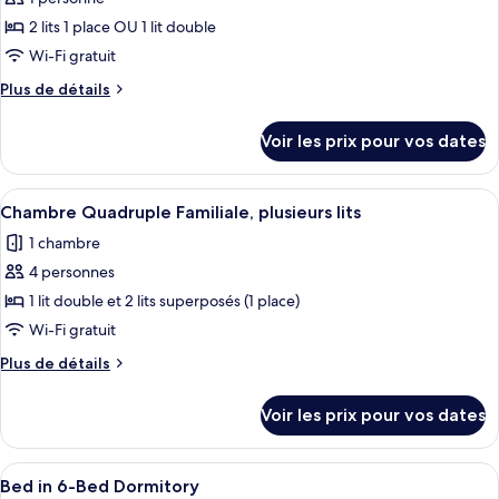
photos
pour
2 lits 1 place OU 1 lit double
ce
Wi-Fi gratuit
type
Plus
Plus de détails
de
de
chambre :
détails
Voir les prix pour vos dates
sur
Chambre
le
Simple
type
Afficher
Une chambre avec un lit superposé, un
Standard
6
de
Chambre Quadruple Familiale, plusieurs lits
toutes
chambre
1 chambre
Chambre
les
Simple
4 personnes
photos
Standard
pour
1 lit double et 2 lits superposés (1 place)
ce
Wi-Fi gratuit
type
Plus
Plus de détails
de
de
chambre :
détails
Voir les prix pour vos dates
sur
Chambre
le
Quadruple
type
Afficher
Une chambre d’auberge de jeunesse ave
Familiale,
4
de
Bed in 6-Bed Dormitory