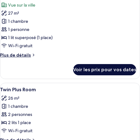
toutes
chambre
plusieurs
Vue sur la ville
Chambre
les
lits
Quadruple
27 m²
photos
Familiale,
pour
1 chambre
plusieurs
ce
lits
1 personne
type
1 lit superposé (1 place)
de
Wi-Fi gratuit
chambre :
Plus
Plus de détails
Bed
de
in
détails
Voir les prix pour vos dates
6-
sur
le
Bed
type
Afficher
Twin Plus Room
Dormitory
4
de
Twin Plus Room
toutes
chambre
26 m²
Bed
les
in
1 chambre
photos
6-
pour
2 personnes
Bed
ce
Dormitory
2 lits 1 place
type
Wi-Fi gratuit
de
Plus