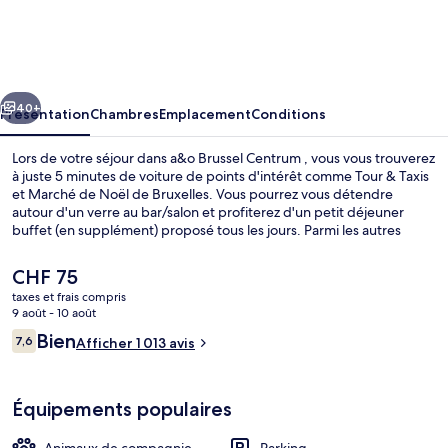
Brussel
Centrum
cédent
Suivant
40+
Présentation
Chambres
Emplacement
Conditions
Lors de votre séjour dans a&o Brussel Centrum , vous vous trouverez
à juste 5 minutes de voiture de points d'intérêt comme Tour & Taxis
et Marché de Noël de Bruxelles. Vous pourrez vous détendre
autour d'un verre au bar/salon et profiterez d'un petit déjeuner
buffet (en supplément) proposé tous les jours. Parmi les autres
petits avantages de cet hébergement figurent un snack-bar/une
épicerie fine, une terrasse et un jardin. Le personnel attentionné et
Le
CHF 75
l'emplacement remportent un franc succès auprès des autres
prix
taxes et frais compris
voyageurs. Les transports publics se situent à une courte distance à
actuel
9 août - 10 août
pied : Arrêt de tram Thomas est à 5 min et Arrêt de tram Masui, à 7
Petit déjeuner buffet servi tous les j
est
Avis
min.
Bien
7,6
Afficher 1 013 avis
de
7,6 sur 10
voyageurs
CHF 75.
Équipements populaires