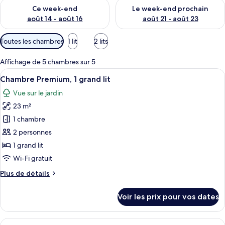
Vérifier la disponibilité pour ce week-end août 14 - août 16
Vérifier la disponibilité pour
Ce week-end
Le week-end prochain
août 14 - août 16
août 21 - août 23
Filtres
Toutes les chambres
1 lit
2 lits
disponibles
pour
Affichage de 5 chambres sur 5
les
Afficher
Une chambre d’hôtel avec un grand lit
6
Chambre Premium, 1 grand lit
chambres
toutes
Vue sur le jardin
les
23 m²
photos
pour
1 chambre
ce
2 personnes
type
1 grand lit
de
Wi-Fi gratuit
chambre :
Plus
Plus de détails
Chambre
de
Premium,
détails
Voir les prix pour vos dates
1
sur
le
grand
type
Afficher
Une chambre d’hôtel moderne équipée d
lit