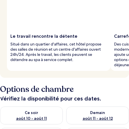
Le travail rencontre la détente
Carrefo
Situé dans un quartier d'affaires, cet hôtel propose
Des cuis
des salles de réunion et un centre d'affaires ouvert
modernes
24h/24. Après le travail, les clients peuvent se
ajoute u
détendre au spa à service complet.
options 
déjeune
Options de chambre
Vérifiez la disponibilité pour ces dates.
Vérifier la disponibilité pour ce soir août 10 - août 11
Vérifier la disponibilité pour 
Ce soir
Demain
août 10 - août 11
août 11 - août 12