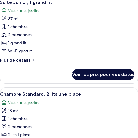
10
de
Suite Junior, 1 grand lit
toutes
chambre
Vue sur le jardin
Chambre
les
Premium,
37 m²
photos
1
pour
1 chambre
grand
ce
lit
2 personnes
type
1 grand lit
de
Wi-Fi gratuit
chambre :
Plus
Plus de détails
Suite
de
Junior,
détails
Voir les prix pour vos dates
1
sur
le
grand
type
Afficher
Une chambre d’hôtel avec deux lits, un
lit
10
de
Chambre Standard, 2 lits une place
toutes
chambre
Vue sur le jardin
Suite
les
Junior,
18 m²
photos
1
pour
1 chambre
grand
ce
lit
2 personnes
type
2 lits 1 place