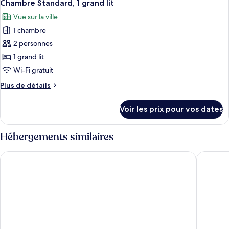
9
de
Chambre Standard, 1 grand lit
toutes
chambre
Vue sur la ville
Chambre
les
Standard
1 chambre
photos
pour
2 personnes
ce
1 grand lit
type
Wi-Fi gratuit
de
Plus
Plus de détails
chambre :
de
Chambre
détails
Voir les prix pour vos dates
sur
Standard,
le
1
type
Hébergements similaires
grand
de
lit
chambre
Radisson Hotel & Suites Zurich
Moxy Zu
Chambre
Standard,
1
grand
lit