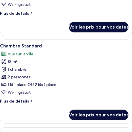
de
Wi-Fi gratuit
chambre :
Plus
Plus de détails
Chambre
de
Standard,
détails
Voir les prix pour vos dates
2
sur
le
lits
type
Afficher
Une chambre d’hôtel avec un lit, une 
une
14
de
Chambre Standard
toutes
place
chambre
Vue sur la ville
Chambre
les
Standard,
18 m²
photos
2
pour
1 chambre
lits
ce
une
2 personnes
place
type
1 lit 1 place OU 2 lits 1 place
de
Wi-Fi gratuit
chambre :
Plus
Plus de détails
Chambre
de
Standard
détails
Voir les prix pour vos dates
sur
le
type
Afficher
Une chambre d’hôtel avec un lit, une 