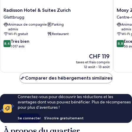
Radisson
Moxy
Radisson Hotel & Suites Zurich
Moxy Z
Hotel
Zurich
Glattbrugg
Centre-v
&
Centre-
Animaux de compagnie
Parking
Anima
Suites
ville
admis
admis
Zurich
de
Wi-Fi gratuit
Restaurant
Wi-Fi 
Glattbrugg
Zurich
8.4
8.8
Très bien
Exce
8,4
8,8
sur
sur
1 017 avis
56 av
10,
10,
Le
CHF 119
Très
Excellen
nouveau
bien,
56 avis
taxes et frais compris
prix
12 août - 13 août
1 017 avis
est
de
Comparer des hébergements similaires
CHF 119
Connectez-vous pour découvrir les réductions et les
avantages dont vous pouvez bénéficier. Plus de récompenses
pour plus d’aventures !
Se connecter
S’inscrire gratuitement
À propos du quartier