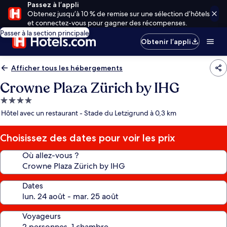
Passez à l’appli
Obtenez jusqu’à 10 % de remise sur une sélection d’hôtels
et connectez-vous pour gagner des récompenses.
Passer à la section principale
Obtenir l’appli
Afficher tous les hébergements
Crowne Plaza Zürich by IHG
Hébergement
4.0 étoiles
Hôtel avec un restaurant - Stade du Letzigrund à 0,3 km
Choisissez des dates pour voir les prix
Où allez-vous ?
Dates
Voyageurs