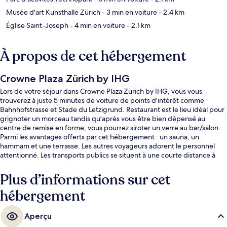
Musée d'art Kunsthalle Zürich
- 3 min en voiture
- 2.4 km
Église Saint-Joseph
- 4 min en voiture
- 2.1 km
À propos de cet hébergement
Crowne Plaza Zürich by IHG
Lors de votre séjour dans Crowne Plaza Zürich by IHG, vous vous
trouverez à juste 5 minutes de voiture de points d'intérêt comme
Bahnhofstrasse et Stade du Letzigrund. Restaurant est le lieu idéal pour
grignoter un morceau tandis qu'après vous être bien dépensé au
centre de remise en forme, vous pourrez siroter un verre au bar/salon.
Parmi les avantages offerts par cet hébergement : un sauna, un
hammam et une terrasse. Les autres voyageurs adorent le personnel
attentionné. Les transports publics se situent à une courte distance à
pied : Arrêt de tram Letzigrund est à 3 min et Arrêt de tram
Albisriederplatz, à 5 min.
Plus d’informations sur cet
hébergement
Aperçu