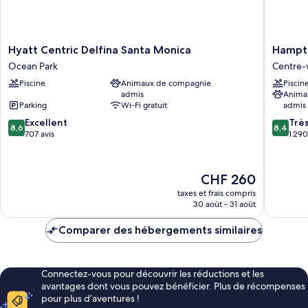
réduite
aux
(Bathtub)
personnes
à
mobilité
Hyatt
Hampto
Hyatt Centric Delfina Santa Monica
Hampto
réduite
Centric
Inn
Ocean Park
Centre-v
(Bathtub)
Delfina
&
Piscine
Animaux de compagnie
Piscin
Santa
Suites
admis
Anima
Monica
Santa
Parking
Wi-Fi gratuit
admis
Ocean
Monica
8.6
8.4
Park
Excellent
Centre-
Trè
8,6
8,4
sur
sur
707 avis
ville
1 290
10,
10,
de
Excellent,
Très
Santa
707 avis
bien,
Monica
Le
CHF 260
1 290 avi
nouveau
taxes et frais compris
prix
30 août - 31 août
est
de
Comparer des hébergements similaires
CHF 260
Connectez-vous pour découvrir les réductions et les
avantages dont vous pouvez bénéficier. Plus de récompenses
pour plus d’aventures !