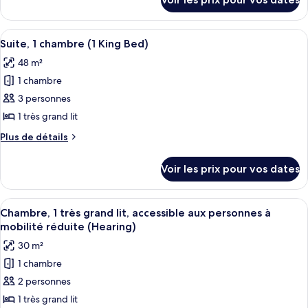
sur
1
le
chambre,
type
Afficher
Une chambre d’hôtel avec un lit, une 
10
accessible
de
Suite, 1 chambre (1 King Bed)
toutes
chambre
aux
48 m²
Suite,
les
personnes
1
1 chambre
photos
à
chambre,
pour
3 personnes
accessible
mobilité
ce
aux
1 très grand lit
réduite
personnes
type
(Roll-
Plus
Plus de détails
à
de
de
In
mobilité
chambre :
détails
réduite
Shower)
Voir les prix pour vos dates
sur
Suite,
(Roll-
le
In
1
type
Shower)
Afficher
Une chambre d’hôtel avec un grand lit,
chambre
8
de
Chambre, 1 très grand lit, accessible aux personnes à
toutes
chambre
(1
mobilité réduite (Hearing)
Suite,
les
King
30 m²
1
photos
Bed)
chambre
1 chambre
pour
(1
2 personnes
ce
King
Bed)
type
1 très grand lit