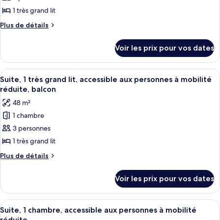
grand
ce
lit
1 très grand lit
type
Plus
Plus de détails
de
de
chambre :
détails
Voir les prix pour vos dates
sur
Suite,
le
1
type
Afficher
Une chambre d’hôtel avec un grand lit
très
5
de
Suite, 1 très grand lit, accessible aux personnes à mobilité
toutes
chambre
grand
réduite, balcon
Suite,
les
lit,
48 m²
1
photos
balcon
très
1 chambre
pour
grand
3 personnes
ce
lit,
balcon
type
1 très grand lit
de
Plus
Plus de détails
chambre :
de
détails
Suite,
Voir les prix pour vos dates
sur
1
le
très
type
Afficher
Une chambre d’hôtel avec un lit, une 
11
grand
de
Suite, 1 chambre, accessible aux personnes à mobilité
toutes
chambre
réduite