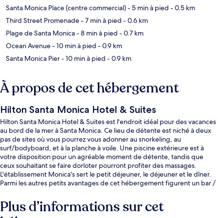
Santa Monica Place (centre commercial)
- 5 min à pied
- 0.5 km
Third Street Promenade
- 7 min à pied
- 0.6 km
Plage de Santa Monica
- 8 min à pied
- 0.7 km
Ocean Avenue
- 10 min à pied
- 0.9 km
Santa Monica Pier
- 10 min à pied
- 0.9 km
À propos de cet hébergement
Hilton Santa Monica Hotel & Suites
Hilton Santa Monica Hotel & Suites est l'endroit idéal pour des vacances
au bord de la mer à Santa Monica. Ce lieu de détente est niché à deux
pas de sites où vous pourrez vous adonner au snorkeling, au
surf/bodyboard, et à la planche à voile. Une piscine extérieure est à
votre disposition pour un agréable moment de détente, tandis que
ceux souhaitant se faire dorloter pourront profiter des massages.
L'établissement Monica's sert le petit déjeuner, le déjeuner et le dîner.
Parmi les autres petits avantages de cet hébergement figurent un bar /
salon, un centre de remise en forme, et une salle de fitness ouverte 24
h/24. Les autres voyageurs ne tarissent pas d'éloges en ce qui concerne
Plus d’informations sur cet
le personnel attentionné et l'emplacement. Les transports publics sont
tout proches. Station de métro Downtown Santa Monica se situe à