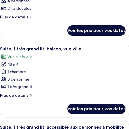
ce
vue
4 personnes
ville
type
2 lits doubles
de
Plus
Plus de détails
chambre :
de
Suite,
détails
Voir les prix pour vos dates
sur
1
le
chambre,
type
Afficher
Une chambre d’hôtel avec un lit, des ta
vue
8
de
Suite, 1 très grand lit, balcon, vue ville
toutes
ville
chambre
Vue sur la ville
Suite,
les
(2
1
48 m²
photos
Double
chambre,
pour
1 chambre
Beds)
vue
ce
ville
3 personnes
(2
type
1 très grand lit
Double
de
Beds)
Plus
Plus de détails
chambre :
de
Suite,
détails
Voir les prix pour vos dates
sur
1
le
très
type
Afficher
Une chambre d’hôtel avec un grand lit
grand
5
de
Suite, 1 très grand lit, accessible aux personnes à mobilité