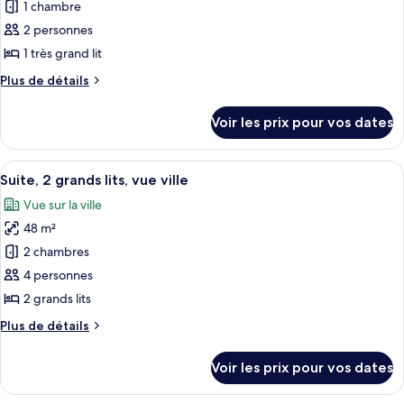
1 chambre
ce
lit,
vue
type
2 personnes
ville
de
1 très grand lit
chambre :
Plus
Plus de détails
Chambre,
de
1
détails
Voir les prix pour vos dates
sur
très
le
grand
type
Afficher
Une chambre d’hôtel moderne dotée d’un
lit,
7
de
Suite, 2 grands lits, vue ville
toutes
chambre
accessible
Vue sur la ville
Chambre,
les
aux
1
48 m²
photos
personnes
très
pour
2 chambres
à
grand
ce
lit,
4 personnes
mobilité
accessible
type
réduite,
2 grands lits
aux
de
vue
personnes
Plus
Plus de détails
chambre :
à
ville
de
Suite,
mobilité
détails
(Hearing)
Voir les prix pour vos dates
réduite,
sur
2
vue
le
grands
ville