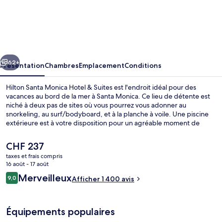
Hilton
Santa
Monica
Hotel
cédent
Suivant
&
62+
Présentation
Chambres
Emplacement
Conditions
Suites
Hilton Santa Monica Hotel & Suites est l'endroit idéal pour des
vacances au bord de la mer à Santa Monica. Ce lieu de détente est
niché à deux pas de sites où vous pourrez vous adonner au
snorkeling, au surf/bodyboard, et à la planche à voile. Une piscine
extérieure est à votre disposition pour un agréable moment de
détente, tandis que ceux souhaitant se faire dorloter pourront
profiter des massages. L'établissement Monica's sert le petit
Le
CHF 237
déjeuner, le déjeuner et le dîner. Parmi les autres petits avantages
prix
taxes et frais compris
de cet hébergement figurent un bar / salon, un centre de remise en
actuel
16 août - 17 août
forme, et une salle de fitness ouverte 24 h/24. Les autres voyageurs
Hall
est
Avis
ne tarissent pas d'éloges en ce qui concerne le personnel
Merveilleux
9,0
Afficher 1 400 avis
de
9,0 sur 10
attentionné et l'emplacement. Les transports publics sont tout
voyageurs
CHF 237.
proches. Station de métro Downtown Santa Monica se situe à
seulement 4 min à pied.
Équipements populaires