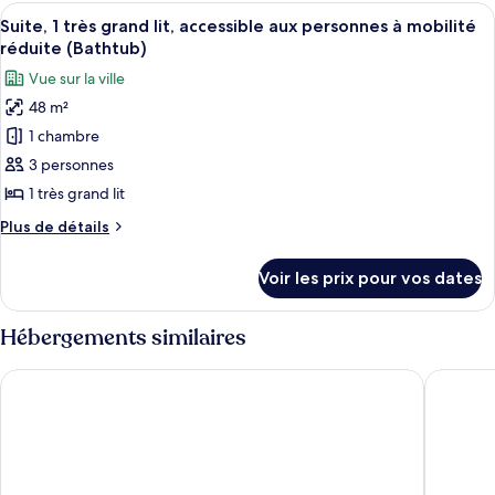
type
Afficher
Une chambre d’hôtel avec un lit, une 
lits,
(Hearing)
5
de
Suite, 1 très grand lit, accessible aux personnes à mobilité
toutes
vue
chambre
réduite (Bathtub)
Suite,
les
ville
Vue sur la ville
2
photos
grands
48 m²
pour
lits,
1 chambre
ce
vue
ville
type
3 personnes
de
1 très grand lit
chambre :
Plus
Plus de détails
Suite,
de
1
détails
Voir les prix pour vos dates
sur
très
le
grand
type
Hébergements similaires
lit,
de
chambre
accessible
Hyatt Centric Delfina Santa Monica
Hampton 
Suite,
aux
1
personnes
très
à
grand
lit,
mobilité
accessible