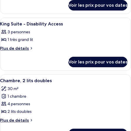
VIEW
détails
VIEW
type
Voir les prix pour vos dates
sur
SUITE
SUITE
de
le
chambre :
type
Afficher
Une chambre d’hôtel équipée d’un canapé
3
de
King
King Suite - Disability Access
toutes
chambre
Suite
3 personnes
King
les
Suite
1 très grand lit
photos
pour
Plus
Plus de détails
de
ce
détails
type
Voir les prix pour vos dates
sur
de
le
chambre :
type
Afficher
Une chambre d’hôtel avec deux lits, un 
7
de
King
Chambre, 2 lits doubles
toutes
chambre
Suite
30 m²
King
les
-
Suite
1 chambre
photos
Disability
-
pour
4 personnes
Disability
Access
ce
Access
2 lits doubles
type
Plus
Plus de détails
de
de
détails