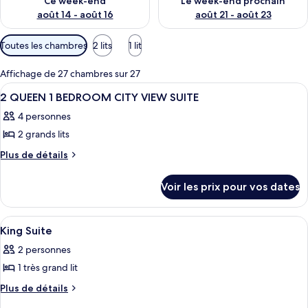
Ce week-end
Le week-end prochain
août 14 - août 16
août 21 - août 23
Filtres
Toutes les chambres
2 lits
1 lit
disponibles
pour
Affichage de 27 chambres sur 27
les
Afficher
Une chambre d’hôtel avec deux lits, u
4
2 QUEEN 1 BEDROOM CITY VIEW SUITE
chambres
toutes
4 personnes
les
2 grands lits
photos
pour
Plus
Plus de détails
de
ce
détails
type
Voir les prix pour vos dates
sur
de
le
chambre :
type
Afficher
Une chambre d’hôtel équipée d’un canapé
2
de
2
King Suite
toutes
chambre
QUEEN
2 personnes
2
les
1
QUEEN
1 très grand lit
photos
BEDROOM
1
pour
Plus
Plus de détails
BEDROOM
CITY
de
ce
CITY