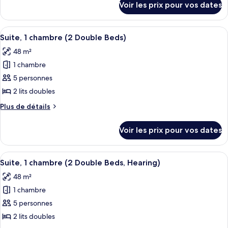
chambre :
Voir les prix pour vos dates
sur
Chambre,
le
2
type
Afficher
Une chambre d’hôtel avec deux lits, u
lits
9
de
Suite, 1 chambre (2 Double Beds)
toutes
chambre
doubles
48 m²
Chambre,
les
2
1 chambre
photos
lits
pour
5 personnes
doubles
ce
2 lits doubles
type
Plus
Plus de détails
de
de
chambre :
détails
Voir les prix pour vos dates
sur
Suite,
le
1
type
Afficher
Un salon moderne avec un canapé, un p
chambre
5
de
Suite, 1 chambre (2 Double Beds, Hearing)
toutes
chambre
(2
48 m²
Suite,
les
Double
1
1 chambre
photos
Beds)
chambre
pour
5 personnes
(2
ce
Double
2 lits doubles
Beds)
type