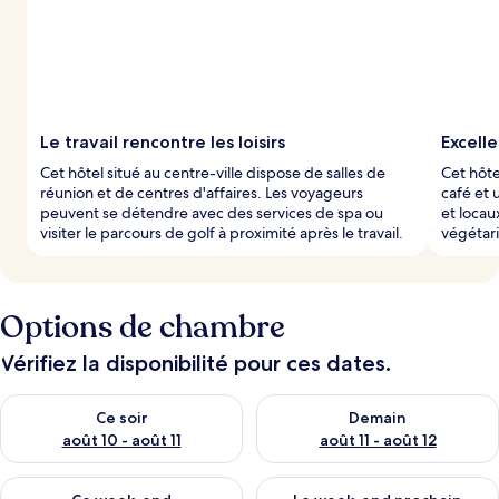
Le travail rencontre les loisirs
Excelle
Cet hôtel situé au centre-ville dispose de salles de
Cet hôte
réunion et de centres d'affaires. Les voyageurs
café et 
peuvent se détendre avec des services de spa ou
et locau
visiter le parcours de golf à proximité après le travail.
végétari
Options de chambre
Vérifiez la disponibilité pour ces dates.
Vérifier la disponibilité pour ce soir août 10 - août 11
Vérifier la disponibilité pour 
Ce soir
Demain
août 10 - août 11
août 11 - août 12
Vérifier la disponibilité pour ce week-end août 14 - août 16
Vérifier la disponibilité pour