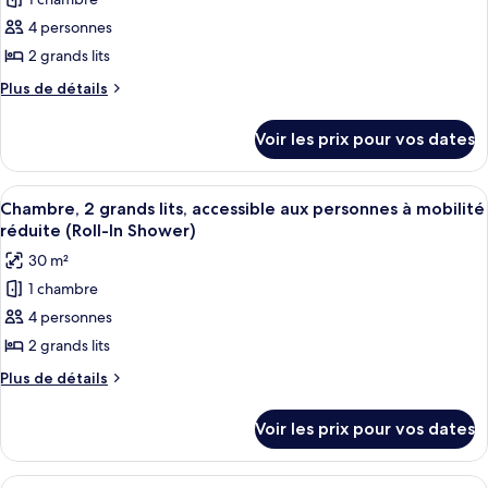
photos
à
chambre,
pour
4 personnes
accessible
mobilité
ce
aux
2 grands lits
réduite
personnes
type
(Hearing)
Plus
Plus de détails
à
de
de
mobilité
chambre :
détails
réduite
Voir les prix pour vos dates
sur
Chambre,
(Hearing)
le
2
type
Afficher
Une chambre d’hôtel avec deux lits, u
grands
4
de
Chambre, 2 grands lits, accessible aux personnes à mobilité
toutes
chambre
lits
réduite (Roll-In Shower)
Chambre,
les
30 m²
2
photos
grands
1 chambre
pour
lits
4 personnes
ce
type
2 grands lits
de
Plus
Plus de détails
chambre :
de
détails
Chambre,
Voir les prix pour vos dates
sur
2
le
grands
type
Afficher
Un salon moderne avec un canapé, un p