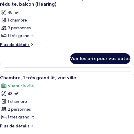
toutes
lit,
chambre
réduite, balcon (Hearing)
Suite,
les
balcon,
48 m²
1
photos
vue
très
1 chambre
pour
ville
grand
3 personnes
ce
lit,
balcon,
type
1 très grand lit
vue
de
Plus
Plus de détails
ville
chambre :
de
détails
Suite,
Voir les prix pour vos dates
sur
1
le
très
type
Afficher
Une chambre d’hôtel avec un lit, une 
7
grand
de
Chambre, 1 très grand lit, vue ville
toutes
chambre
lit,
Vue sur la ville
Suite,
les
accessible
1
48 m²
photos
aux
très
pour
1 chambre
grand
personnes
ce
lit,
2 personnes
à
accessible
type
1 très grand lit
mobilité
aux
de
réduite,
personnes
Plus
Plus de détails
chambre :
à
de
balcon