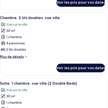
Chambre,
Voir les prix pour vos dates
sur
2
le
grands
type
Afficher
Une chambre d’hôtel avec deux lits, un 
6
lits,
de
Chambre, 2 lits doubles, vue ville
toutes
chambre
accessible
Vue sur la ville
Chambre,
les
aux
2
30 m²
photos
personnes
grands
pour
1 chambre
lits,
à
ce
accessible
4 personnes
mobilité
aux
type
2 lits doubles
réduite
personnes
de
(Hearing)
à
Plus
Plus de détails
chambre :
mobilité
de
Chambre,
réduite
détails
Voir les prix pour vos dates
(Hearing)
sur
2
le
lits
type
Afficher
Une chambre d’hôtel moderne dotée d’un
doubles,
7
de
Suite, 1 chambre, vue ville (2 Double Beds)
toutes
vue
chambre
Vue sur la ville
Chambre,
les
ville
2
30 m²
photos
lits
pour
1 chambre
doubles,