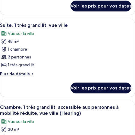
Chambre,
mobilité
détails
(Hearing)
Voir les prix pour vos dates
réduite,
sur
1
balcon
le
très
(Hearing)
type
Afficher
Une chambre d’hôtel avec un lit, une 
grand
5
de
Suite, 1 très grand lit, vue ville
toutes
lit,
chambre
Vue sur la ville
Chambre,
les
vue
1
48 m²
photos
ville
très
pour
1 chambre
grand
ce
lit,
3 personnes
vue
type
1 très grand lit
ville
de
Plus
Plus de détails
chambre :
de
Suite,
détails
Voir les prix pour vos dates
sur
1
le
très
type
Afficher
Une chambre d’hôtel avec un grand lit,
grand
7
de
Chambre, 1 très grand lit, accessible aux personnes à
toutes
lit,
chambre
mobilité réduite, vue ville (Hearing)
Suite,
les
vue
Vue sur la ville
1
photos
ville
très
30 m²
pour
grand