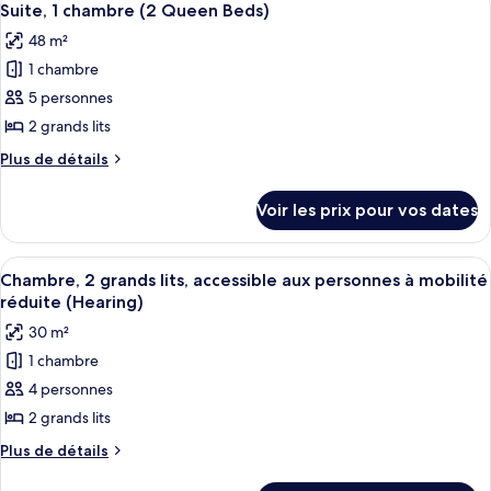
9
lits,
de
Suite, 1 chambre (2 Queen Beds)
toutes
chambre
accessible
48 m²
Chambre,
les
aux
2
1 chambre
photos
personnes
grands
pour
5 personnes
lits,
à
ce
accessible
2 grands lits
mobilité
aux
type
réduite
Plus
Plus de détails
personnes
de
de
(Roll-
à
chambre :
détails
mobilité
In
Voir les prix pour vos dates
sur
Suite,
réduite
Shower)
le
(Roll-
1
type
In
Afficher
Une chambre d’hôtel avec deux lits, u
chambre
5
de
Chambre, 2 grands lits, accessible aux personnes à mobilité
Shower)
toutes
chambre
(2
réduite (Hearing)
Suite,
les
Queen
30 m²
1
photos
Beds)
chambre
1 chambre
pour
(2
4 personnes
ce
Queen
Beds)
type
2 grands lits
de
Plus
Plus de détails
chambre :
de
détails