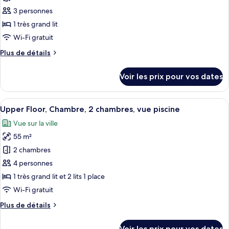
ce
3 personnes
type
1 très grand lit
de
Wi-Fi gratuit
chambre :
Plus
Plus de détails
Suite
de
(Cloud
détails
Voir les prix pour vos dates
Terrace)
sur
le
type
Afficher
Une chambre d’hôtel moderne avec un gra
5
de
Upper Floor, Chambre, 2 chambres, vue piscine
toutes
chambre
Vue sur la ville
Suite
les
(Cloud
55 m²
photos
Terrace)
pour
2 chambres
ce
4 personnes
type
1 très grand lit et 2 lits 1 place
de
Wi-Fi gratuit
chambre :
Plus
Plus de détails
Upper
de
Floor,
détails
Voir les prix pour vos dates