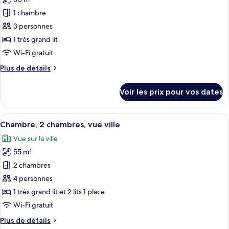
photos
lit
Premier
pour
1 chambre
»,
ce
1
3 personnes
très
type
1 très grand lit
grand
de
Wi-Fi gratuit
lit
chambre :
Plus
Plus de détails
Pacific
de
Club
détails
Voir les prix pour vos dates
Balcony
sur
le
Loft
type
Afficher
Un couloir d’hôtel menant à une chambr
8
de
Chambre, 2 chambres, vue ville
toutes
chambre
Vue sur la ville
Pacific
les
Club
55 m²
photos
Balcony
pour
2 chambres
Loft
ce
4 personnes
type
1 très grand lit et 2 lits 1 place
de
Wi-Fi gratuit
chambre :
Plus
Plus de détails
Chambre,
de