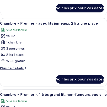
vue
de
Beach
ville
détails
Voir les prix pour vos dates
sur
Terrace
le
Balcony
type
Afficher
Une chambre d’hôtel avec un grand lit,
King
5
de
Chambre « Premier » avec lits jumeaux, 2 lits une place
toutes
chambre
Vue sur la ville
Beach
les
Terrace
25 m²
photos
Balcony
pour
1 chambre
King
ce
3 personnes
type
2 lits 1 place
de
Wi-Fi gratuit
chambre :
Plus
Plus de détails
Chambre
de
«
détails
Voir les prix pour vos dates
Premier
sur
le
»
type
Afficher
Une chambre d’hôtel moderne avec un gra
avec
7
de
Chambre « Premier », 1 très grand lit, non-fumeurs, vue ville
toutes
lits
chambre
Vue sur la ville
Chambre
les
jumeaux,
«