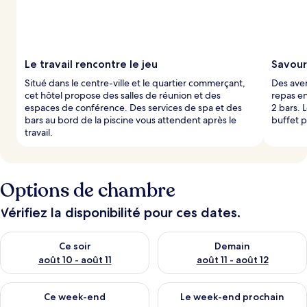
Le travail rencontre le jeu
Savour
Situé dans le centre-ville et le quartier commerçant,
Des aven
cet hôtel propose des salles de réunion et des
repas en
espaces de conférence. Des services de spa et des
2 bars. 
bars au bord de la piscine vous attendent après le
buffet p
travail.
Options de chambre
Vérifiez la disponibilité pour ces dates.
Vérifier la disponibilité pour ce soir août 10 - août 11
Vérifier la disponibilité pour 
Ce soir
Demain
août 10 - août 11
août 11 - août 12
Vérifier la disponibilité pour ce week-end août 14 - août 16
Vérifier la disponibilité pour
Ce week-end
Le week-end prochain