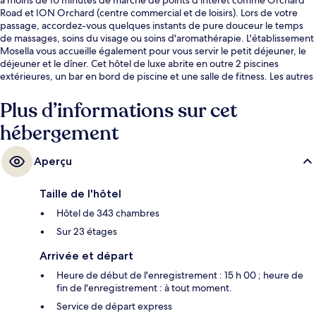
Road et ION Orchard (centre commercial et de loisirs). Lors de votre
passage, accordez-vous quelques instants de pure douceur le temps
de massages, soins du visage ou soins d'aromathérapie. L'établissement
Mosella vous accueille également pour vous servir le petit déjeuner, le
déjeuner et le dîner. Cet hôtel de luxe abrite en outre 2 piscines
extérieures, un bar en bord de piscine et une salle de fitness. Les autres
voyageurs ne disent que du bien en ce qui concerne le personnel
attentionné. L'hébergement se situe à une très courte distance à pied
Plus d’informations sur cet
des transports publics : Station Orchard se trouve à 8 min et Station
hébergement
Orchard Boulevard, à 14 min.
Aperçu
Taille de l'hôtel
Hôtel de 343 chambres
Sur 23 étages
Arrivée et départ
Heure de début de l'enregistrement : 15 h 00 ; heure de
fin de l'enregistrement : à tout moment.
Service de départ express