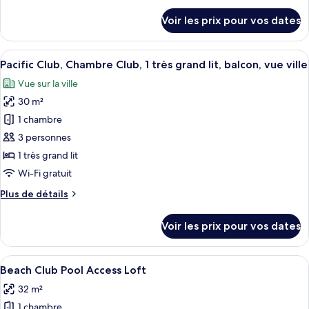
2
détails
Voir les prix pour vos dates
chambres,
sur
le
vue
type
Afficher
Une chambre d’hôtel moderne avec un gr
ville
8
de
Pacific Club, Chambre Club, 1 très grand lit, balcon, vue ville
toutes
chambre
Vue sur la ville
Chambre,
les
2
30 m²
photos
chambres,
pour
1 chambre
vue
ce
ville
3 personnes
type
1 très grand lit
de
Wi-Fi gratuit
chambre :
Plus
Plus de détails
Pacific
de
Club,
détails
Voir les prix pour vos dates
Chambre
sur
le
Club,
type
Afficher
Une chambre d’hôtel moderne dotée d’un
1
6
de
Beach Club Pool Access Loft
toutes
très
chambre
32 m²
Pacific
les
grand
Club,
1 chambre