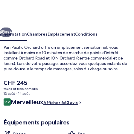
Pacific
Orchard
cédent
Suivant
89+
Présentation
Chambres
Emplacement
Conditions
Pan Pacific Orchard offre un emplacement sensationnel, vous
installant à moins de 10 minutes de marche de points d'intérêt
comme Orchard Road et ION Orchard (centre commercial et de
loisirs). Lors de votre passage, accordez-vous quelques instants de
pure douceur le temps de massages, soins du visage ou soins
d'aromathérapie. L'établissement Mosella vous accueille également
pour vous servir le petit déjeuner, le déjeuner et le dîner. Cet hôtel
Le
CHF 245
de luxe abrite en outre 2 piscines extérieures, un bar en bord de
prix
taxes et frais compris
piscine et une salle de fitness. Les autres voyageurs ne disent que
actuel
13 août - 14 août
du bien en ce qui concerne le personnel attentionné.
2 piscines extérieures, chaises longues
est
Avis
L'hébergement se situe à une très courte distance à pied des
Merveilleux
9,2
Afficher 663 avis
de
9,2 sur 10
transports publics : Station Orchard se trouve à 8 min et Station
voyageurs
CHF 245.
Orchard Boulevard, à 14 min.
Équipements populaires