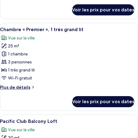
de
vue
«
détails
ville
Voir les prix pour vos dates
Premier
sur
le
»,
type
Afficher
Une chambre d’hôtel moderne équipée d’
1
8
de
Chambre « Premier », 1 très grand lit
toutes
très
chambre
Vue sur la ville
Chambre
les
grand
«
25 m²
photos
lit,
Premier
pour
balcon,
1 chambre
»,
ce
vue
1
3 personnes
très
type
ville
1 très grand lit
grand
de
Wi-Fi gratuit
lit,
chambre :
balcon,
Plus
Plus de détails
Chambre
vue
de
ville
«
détails
Voir les prix pour vos dates
Premier
sur
le
»,
type
Afficher
Une chambre d’hôtel moderne avec un gra
1
10
de
Pacific Club Balcony Loft
toutes
très
chambre
Vue sur la ville
Chambre
les
grand
«
30 m²