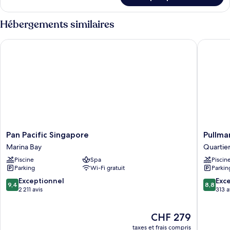
le
type
Hébergements similaires
de
chambre
Pan Pacific Singapore
Pullman 
Chambre
Pan
Pullman
Pan Pacific Singapore
Pullma
Pacific
Singapo
Marina Bay
Quartie
Singapore
Orchard
Piscine
Spa
Piscin
Marina
Quartier
Parking
Wi-Fi gratuit
Parkin
Bay
Orchard
9.4
8.8
Exceptionnel
Exce
9,4
8,8
sur
sur
2 211 avis
313 a
10,
10,
Exceptionnel,
Excellen
Le
CHF 279
2 211 avis
313 avis
nouveau
taxes et frais compris