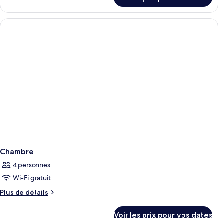
sur
le
type
de
chambre
Chambre
Chambre
4 personnes
Wi-Fi gratuit
Plus
Plus de détails
de
détails
Voir les prix pour vos dates
sur