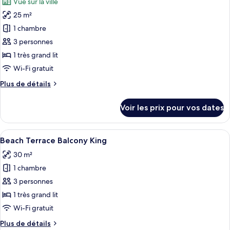
Vue sur la ville
Chambre
les
Deluxe,
25 m²
photos
2
pour
1 chambre
lits
ce
une
3 personnes
place
type
1 très grand lit
de
Wi-Fi gratuit
chambre :
Plus
Plus de détails
Chambre
de
Deluxe,
détails
Voir les prix pour vos dates
1
sur
le
très
type
Afficher
Literie hypoallergénique, minibar, cof
grand
7
de
Beach Terrace Balcony King
toutes
lit,
chambre
30 m²
Chambre
les
non-
Deluxe,
1 chambre
photos
fumeurs,
1
pour
vue
3 personnes
très
ce
ville
grand
1 très grand lit
lit,
type
Wi-Fi gratuit
non-
de
fumeurs,
Plus
Plus de détails
chambre :