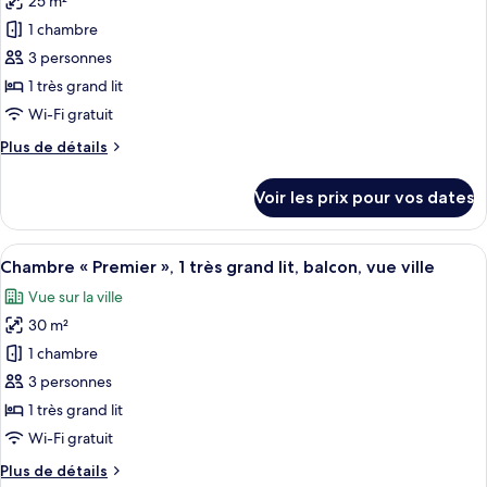
25 m²
photos
2
Premier
pour
lits
1 chambre
»
ce
une
avec
3 personnes
lits
type
place
1 très grand lit
jumeaux,
de
Wi-Fi gratuit
2
chambre :
lits
Plus
Plus de détails
Chambre
une
de
place
«
détails
Voir les prix pour vos dates
Premier
sur
le
»,
type
Afficher
Une chambre d’hôtel moderne avec un gra
1
8
de
Chambre « Premier », 1 très grand lit, balcon, vue ville
toutes
très
chambre
Vue sur la ville
Chambre
les
grand
«
30 m²
photos
lit,
Premier
pour
non-
1 chambre
»,
ce
fumeurs,
1
3 personnes
très
type
vue
1 très grand lit
grand
de
ville
Wi-Fi gratuit
lit,
chambre :
non-
Plus
Plus de détails
Chambre
fumeurs,