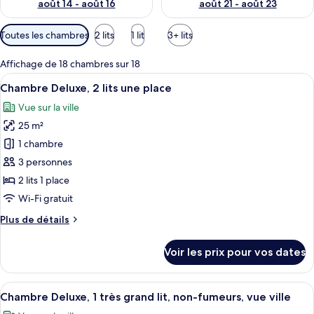
août 14 - août 16
août 21 - août 23
Filtres
Toutes les chambres
2 lits
1 lit
3+ lits
disponibles
pour
Affichage de 18 chambres sur 18
les
Afficher
Une chambre d’hôtel avec un lit, un bu
6
Chambre Deluxe, 2 lits une place
chambres
toutes
Vue sur la ville
les
25 m²
photos
pour
1 chambre
ce
3 personnes
type
2 lits 1 place
de
Wi-Fi gratuit
chambre :
Plus
Plus de détails
Chambre
de
Deluxe,
détails
Voir les prix pour vos dates
2
sur
le
lits
type
Afficher
Une chambre d’hôtel moderne dotée d’u
une
7
de
Chambre Deluxe, 1 très grand lit, non-fumeurs, vue ville
toutes
place
chambre