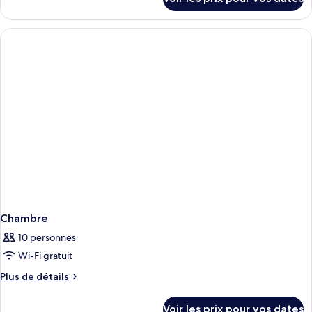
sur
le
type
de
chambre
Chambre
Chambre
10 personnes
Wi-Fi gratuit
Plus
Plus de détails
de
détails
Voir les prix pour vos dates