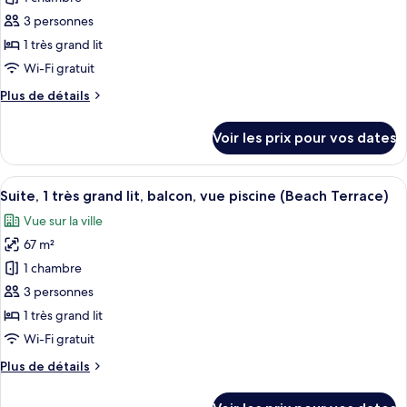
photos
lit,
Chambre
pour
balcon,
3 personnes
Club,
ce
vue
1
1 très grand lit
très
type
ville
Wi-Fi gratuit
grand
de
lit,
Plus
Plus de détails
chambre :
balcon,
de
Beach
vue
détails
Voir les prix pour vos dates
ville
sur
Club
le
Pool
type
Afficher
Une chambre d’hôtel moderne dotée d’un
Access
9
de
Suite, 1 très grand lit, balcon, vue piscine (Beach Terrace)
toutes
Loft
chambre
Vue sur la ville
Beach
les
Club
67 m²
photos
Pool
pour
1 chambre
Access
ce
Loft
3 personnes
type
1 très grand lit
de
Wi-Fi gratuit
chambre :
Plus
Plus de détails
Suite,
de
1
détails