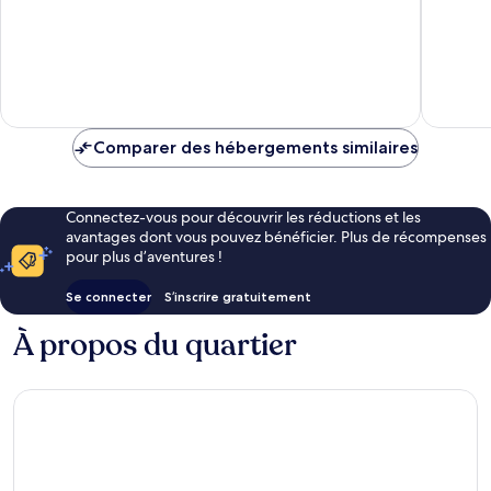
10,
10,
Très
Excellen
bien,
514 avis
285 avis
Comparer des hébergements similaires
Connectez-vous pour découvrir les réductions et les
avantages dont vous pouvez bénéficier. Plus de récompenses
pour plus d’aventures !
Se connecter
S’inscrire gratuitement
À propos du quartier