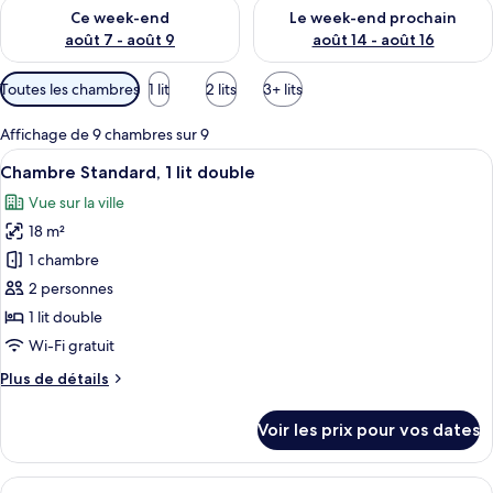
Vérifier la disponibilité pour ce week-end août 7 - août 9
Vérifier la disponibilité pour 
Ce week-end
Le week-end prochain
août 7 - août 9
août 14 - août 16
Filtres
Toutes les chambres
1 lit
2 lits
3+ lits
disponibles
pour
Affichage de 9 chambres sur 9
les
Afficher
Une chambre d’hôtel avec un lit, un bu
11
Chambre Standard, 1 lit double
chambres
toutes
Vue sur la ville
les
18 m²
photos
pour
1 chambre
ce
2 personnes
type
1 lit double
de
Wi-Fi gratuit
chambre :
Plus
Plus de détails
Chambre
de
Standard,
détails
Voir les prix pour vos dates
1
sur
le
lit
type
Afficher
Une chambre d’hôtel équipée d’un lit, 
double