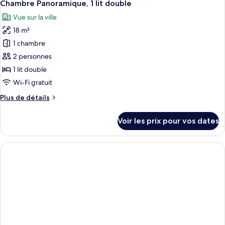
11
de
Chambre Panoramique, 1 lit double
toutes
chambre
Vue sur la ville
Chambre
les
Standard,
18 m²
photos
1
pour
1 chambre
lit
ce
double
2 personnes
type
1 lit double
de
Wi-Fi gratuit
chambre :
Plus
Plus de détails
Chambre
de
Panoramique,
détails
Voir les prix pour vos dates
1
sur
le
lit
type
double
de
chambre
Chambre
Panoramique,
1
lit
double