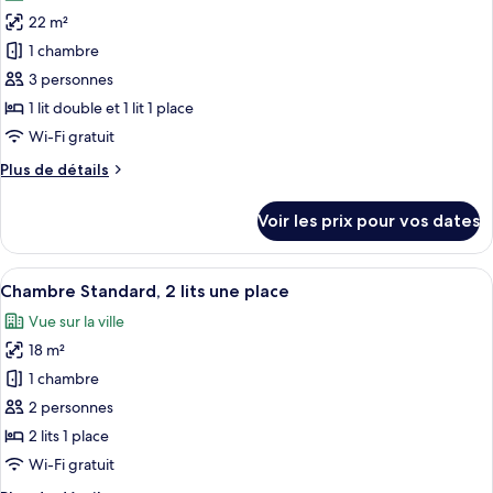
les
une
Standard,
22 m²
photos
place
3
pour
1 chambre
lits
ce
une
3 personnes
place
type
1 lit double et 1 lit 1 place
de
Wi-Fi gratuit
chambre :
Plus
Plus de détails
Chambre
de
Standard,
détails
Voir les prix pour vos dates
plusieurs
sur
le
lits
type
Afficher
Chambre Standard, 2 lits une place
11
de
Chambre Standard, 2 lits une place
toutes
chambre
Vue sur la ville
Chambre
les
Standard,
18 m²
photos
plusieurs
pour
1 chambre
lits
ce
2 personnes
type
2 lits 1 place
de
Wi-Fi gratuit
chambre :