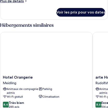
Plus
Plus de détails
Chambre
de
Standard,
détails
Voir les prix pour vos dates
2
sur
le
lits
type
Hébergements similaires
une
de
place
chambre
Hotel Orangerie
arte Hot
Chambre
Standard,
2
lits
une
place
Hotel
arte
Hotel Orangerie
arte H
Orangerie
Hotel
Meidling
Rudolfs
Meidling
Wien
Animaux de compagnie
Parking
Anima
Stadthal
admis
admis
Rudolfs
Wi-Fi gratuit
Climatisation
Wi-Fi 
Fünfhau
8.4
8.6
Très bien
Exce
8,4
8,6
sur
sur
285 avis
514 a