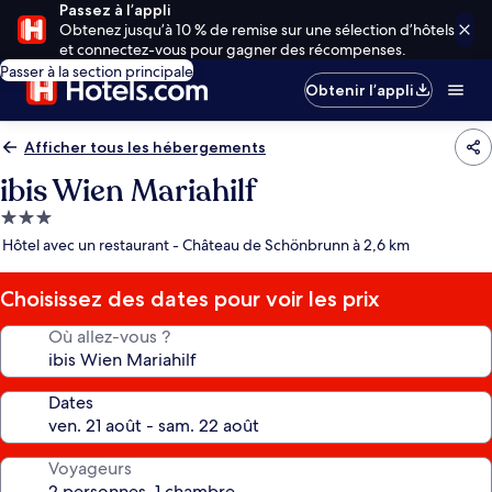
Passez à l’appli
Obtenez jusqu’à 10 % de remise sur une sélection d’hôtels
et connectez-vous pour gagner des récompenses.
Passer à la section principale
Obtenir l’appli
Afficher tous les hébergements
ibis Wien Mariahilf
Hébergement
3.0 étoiles
Hôtel avec un restaurant - Château de Schönbrunn à 2,6 km
Choisissez des dates pour voir les prix
Où allez-vous ?
Dates
Voyageurs