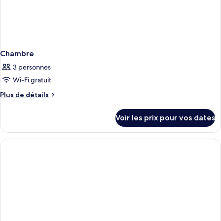
Chambre
3 personnes
Wi-Fi gratuit
Plus
Plus de détails
de
détails
Voir les prix pour vos dates
sur
le
type
de
chambre
Chambre