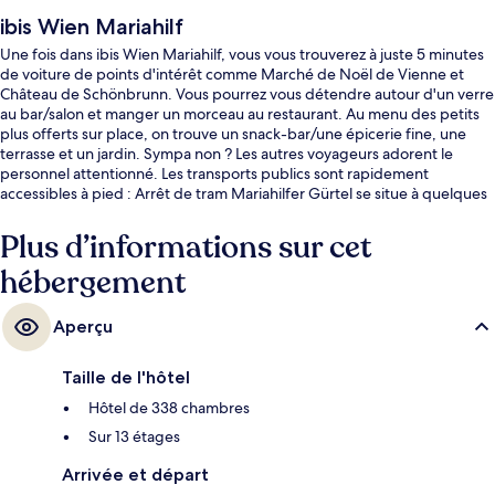
ibis Wien Mariahilf
Une fois dans ibis Wien Mariahilf, vous vous trouverez à juste 5 minutes
de voiture de points d'intérêt comme Marché de Noël de Vienne et
Château de Schönbrunn. Vous pourrez vous détendre autour d'un verre
au bar/salon et manger un morceau au restaurant. Au menu des petits
plus offerts sur place, on trouve un snack-bar/une épicerie fine, une
terrasse et un jardin. Sympa non ? Les autres voyageurs adorent le
personnel attentionné. Les transports publics sont rapidement
accessibles à pied : Arrêt de tram Mariahilfer Gürtel se situe à quelques
pas et Station de métro Gumpendorfer Straße, à 4 min de marche à
peine.
Plus d’informations sur cet
hébergement
Aperçu
Taille de l'hôtel
Hôtel de 338 chambres
Sur 13 étages
Arrivée et départ