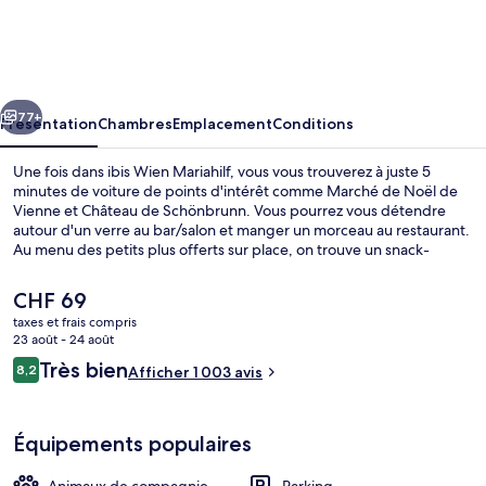
Wien
Mariahilf
cédent
Suivant
77+
Présentation
Chambres
Emplacement
Conditions
Une fois dans ibis Wien Mariahilf, vous vous trouverez à juste 5
minutes de voiture de points d'intérêt comme Marché de Noël de
Vienne et Château de Schönbrunn. Vous pourrez vous détendre
autour d'un verre au bar/salon et manger un morceau au restaurant.
Au menu des petits plus offerts sur place, on trouve un snack-
bar/une épicerie fine, une terrasse et un jardin. Sympa non ? Les
autres voyageurs adorent le personnel attentionné. Les transports
Le
CHF 69
publics sont rapidement accessibles à pied : Arrêt de tram
prix
taxes et frais compris
Mariahilfer Gürtel se situe à quelques pas et Station de métro
actuel
23 août - 24 août
Gumpendorfer Straße, à 4 min de marche à peine.
Appartement Confort, 1 lit double, c
est
Avis
Très bien
8,2
Afficher 1 003 avis
de
8,2 sur 10
voyageurs
CHF 69.
Équipements populaires