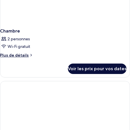
Chambre
2 personnes
Wi-Fi gratuit
Plus
Plus de détails
de
détails
Voir les prix pour vos dates
sur
le
type
de
chambre
Chambre