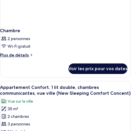
Chambre
2 personnes
Wi-Fi gratuit
Plus
Plus de détails
de
détails
Voir les prix pour vos dates
sur
le
type
Afficher
Une chambre d’hôtel avec un lit, un tél
13
de
Appartement Confort, 1 lit double, chambres
toutes
chambre
communicantes, vue ville (New Sleeping Comfort Concent)
Chambre
les
Vue sur la ville
photos
35 m²
pour
2 chambres
ce
type
3 personnes