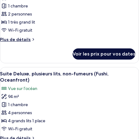
pour
Oceanfront)
lits,
1 chambre
ce
non-
fumeurs,
type
2 personnes
vue
de
1 très grand lit
océan
chambre :
(Tin,
Wi-Fi gratuit
Suite
Oceanfront)
Plus
Plus de détails
Standard,
de
non-
détails
Voir les prix pour vos dates
sur
fumeurs,
le
vue
type
Afficher
Une chambre d’hôtel avec deux lits, u
océan
10
de
Suite Deluxe, plusieurs lits, non-fumeurs (Fushi,
toutes
(Tin,
chambre
Oceanfront)
Suite
les
Oceanfront,
Vue sur l’océan
Standard,
photos
King)
non-
94 m²
pour
fumeurs,
1 chambre
ce
vue
océan
type
4 personnes
(Tin,
de
4 grands lits 1 place
Oceanfront,
chambre :
King)
Wi-Fi gratuit
Suite
Plus
Plus de détails