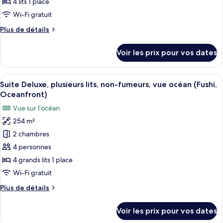
4 lits 1 place
photos
View,
Room,
pour
Wi-Fi gratuit
Ocean
Non-
ce
View,
Plus
Plus de détails
smoking
Non-
type
de
Tin
smoking
détails
de
Voir les prix pour vos dates
Tin
sur
chambre :
le
Deluxe
type
Afficher
Un espace piscine avec vue sur l’océan
11
Quad
de
Suite Deluxe, plusieurs lits, non-fumeurs, vue océan (Fushi,
toutes
chambre
Room,
Oceanfront)
Deluxe
les
Ocean
Vue sur l’océan
Quad
photos
View,
Room,
254 m²
pour
Ocean
Non-
2 chambres
ce
View,
smoking
Non-
type
4 personnes
Spring
smoking
de
4 grands lits 1 place
Spring
chambre :
Wi-Fi gratuit
Suite
Plus
Plus de détails
Deluxe,
de
plusieurs
détails
Voir les prix pour vos dates
sur
lits,
le