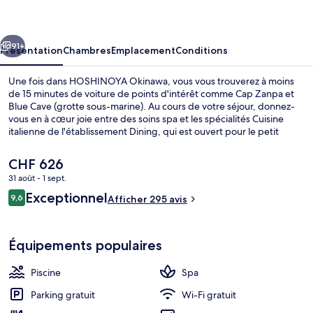
cédent
Suivant
91+
Présentation
Chambres
Emplacement
Conditions
Une fois dans HOSHINOYA Okinawa, vous vous trouverez à moins
de 15 minutes de voiture de points d'intérêt comme Cap Zanpa et
Blue Cave (grotte sous-marine). Au cours de votre séjour, donnez-
vous en à cœur joie entre des soins spa et les spécialités Cuisine
italienne de l'établissement Dining, qui est ouvert pour le petit
déjeuner et le dîner. Dans cet hôtel de luxe qui abrite une piscine
extérieure et un bar en bord de piscine, tout est fait pour votre
Le
CHF 626
confort, puisque chaque chambre est équipée d'un réfrigérateur et
prix
31 août - 1 sept.
d'un micro-ondes. Que demander de plus ?
actuel
Avis
Exceptionnel
Vue de la chambre
9,6
est
Afficher 295 avis
9,6 sur 10
voyageurs
de
CHF 626.
Équipements populaires
Piscine
Spa
Parking gratuit
Wi-Fi gratuit