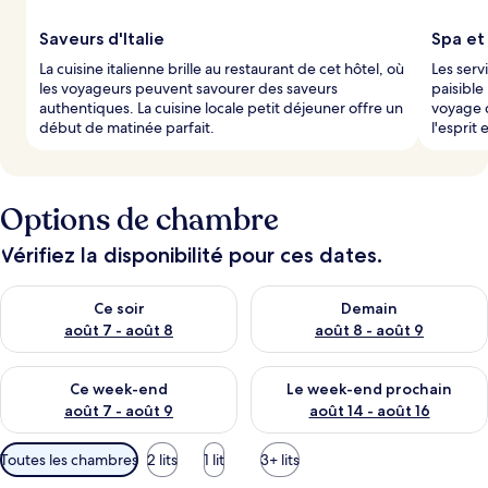
Saveurs d'Italie
Spa et
La cuisine italienne brille au restaurant de cet hôtel, où
Les serv
les voyageurs peuvent savourer des saveurs
paisible
authentiques. La cuisine locale petit déjeuner offre un
voyage 
début de matinée parfait.
l'esprit 
Options de chambre
Vérifiez la disponibilité pour ces dates.
Vérifier la disponibilité pour ce soir août 7 - août 8
Vérifier la disponibilité pour 
Ce soir
Demain
août 7 - août 8
août 8 - août 9
Vérifier la disponibilité pour ce week-end août 7 - août 9
Vérifier la disponibilité pour 
Ce week-end
Le week-end prochain
août 7 - août 9
août 14 - août 16
Filtres
Toutes les chambres
2 lits
1 lit
3+ lits
disponibles