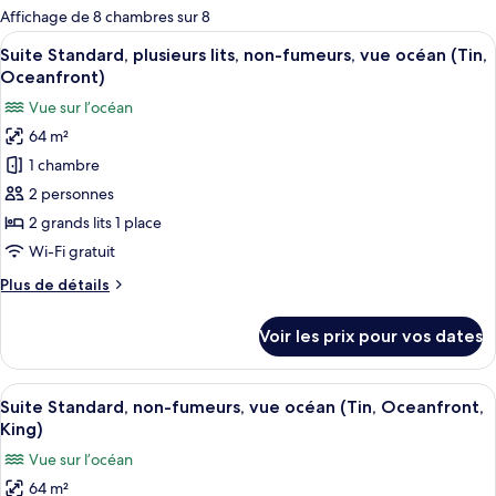
pour
Affichage de 8 chambres sur 8
les
Afficher
Une chambre d’hôtel moderne avec un g
11
Suite Standard, plusieurs lits, non-fumeurs, vue océan (Tin,
chambres
toutes
Oceanfront)
les
Vue sur l’océan
photos
64 m²
pour
1 chambre
ce
type
2 personnes
de
2 grands lits 1 place
chambre :
Wi-Fi gratuit
Suite
Plus
Plus de détails
Standard,
de
plusieurs
détails
Voir les prix pour vos dates
sur
lits,
le
non-
type
Afficher
Une chambre avec une grande fenêtre do
fumeurs,
11
de
Suite Standard, non-fumeurs, vue océan (Tin, Oceanfront,
toutes
vue
chambre
King)
Suite
les
océan
Vue sur l’océan
Standard,
photos
(Tin,
plusieurs
64 m²