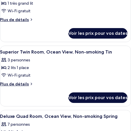
Deluxe,
1 très grand lit
photos
Oceanfront)
plusieurs
pour
Wi-Fi gratuit
lits,
ce
non-
Plus
Plus de détails
fumeurs
type
de
(Haru,
détails
de
Voir les prix pour vos dates
Oceanfront)
sur
chambre :
le
Superior
type
Afficher
Restauration
1
Double
de
Superior Twin Room, Ocean View, Non-smoking Tin
toutes
chambre
Room,
3 personnes
Superior
les
Ocean
Double
2 lits 1 place
photos
View,
Room,
pour
Wi-Fi gratuit
Ocean
Non-
ce
View,
Plus
Plus de détails
smoking
Non-
type
de
Tin
smoking
détails
de
Voir les prix pour vos dates
Tin
sur
chambre :
le
Superior
type
Afficher
Restauration
1
Twin
de
Deluxe Quad Room, Ocean View, Non-smoking Spring
toutes
chambre
Room,
7 personnes
Superior
les
Ocean
Twin