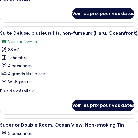
Deluxe,
de
plusieurs
détails
Voir les prix pour vos dates
sur
lits,
le
non-
type
Afficher
Une chambre moderne avec un grand li
fumeurs
11
de
Suite Deluxe, plusieurs lits, non-fumeurs (Haru, Oceanfront)
toutes
(Fushi,
chambre
Vue sur l’océan
Suite
les
Oceanfront)
Deluxe,
88 m²
photos
plusieurs
pour
1 chambre
lits,
ce
non-
4 personnes
fumeurs
type
4 grands lits 1 place
(Fushi,
de
Wi-Fi gratuit
Oceanfront)
chambre :
Plus
Plus de détails
Suite
de
Deluxe,
détails
Voir les prix pour vos dates
plusieurs
sur
le
lits,
type
Afficher
Minibar, coffres-forts dans les chambre
non-
1
de
Superior Double Room, Ocean View, Non-smoking Tin
toutes
fumeurs
chambre
3 personnes
Suite
les
(Haru,