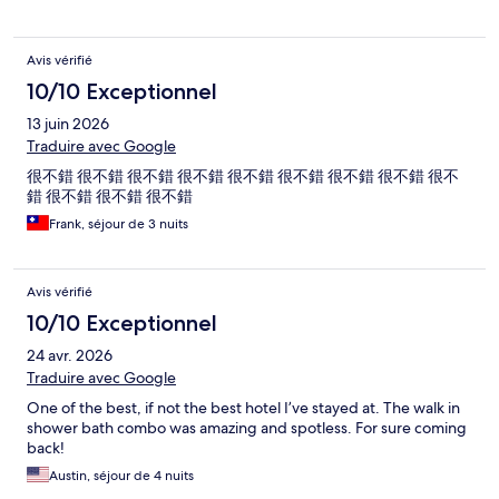
Avis vérifié
10/10 Exceptionnel
13 juin 2026
Traduire avec Google
很不錯 很不錯 很不錯 很不錯 很不錯 很不錯 很不錯 很不錯 很不
錯 很不錯 很不錯 很不錯
Frank, séjour de 3 nuits
Avis vérifié
10/10 Exceptionnel
24 avr. 2026
Traduire avec Google
One of the best, if not the best hotel I’ve stayed at. The walk in
shower bath combo was amazing and spotless. For sure coming
back!
Austin, séjour de 4 nuits