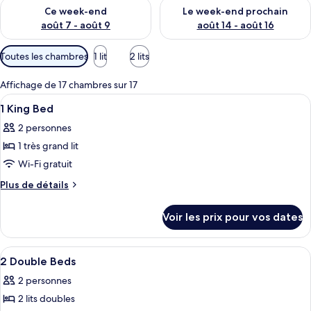
Vérifier la disponibilité pour ce week-end août 7 - août 9
Vérifier la disponibilité pour 
Ce week-end
Le week-end prochain
août 7 - août 9
août 14 - août 16
Filtres
Toutes les chambres
1 lit
2 lits
disponibles
pour
Affichage de 17 chambres sur 17
les
Afficher
Une chambre d’hôtel moderne dotée d’
6
1 King Bed
chambres
toutes
2 personnes
les
1 très grand lit
photos
pour
Wi-Fi gratuit
ce
Plus
Plus de détails
type
de
détails
de
Voir les prix pour vos dates
sur
chambre :
le
1
type
Afficher
Une chambre d’hôtel moderne dotée d’
4
King
de
2 Double Beds
toutes
chambre
Bed
2 personnes
1
les
King
2 lits doubles
photos
Bed