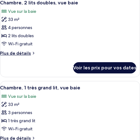
très
7
de
Chambre, 2 lits doubles, vue baie
toutes
chambre
grand
Vue sur la baie
Chambre,
les
lit
1
33 m²
photos
très
pour
4 personnes
grand
ce
lit
2 lits doubles
type
Wi-Fi gratuit
de
Plus
Plus de détails
chambre :
de
Chambre,
détails
Voir les prix pour vos dates
sur
2
le
lits
type
Afficher
Une chambre d’hôtel avec un grand lit
doubles,
10
de
Chambre, 1 très grand lit, vue baie
toutes
vue
chambre
Vue sur la baie
Chambre,
les
baie
2
33 m²
photos
lits
pour
3 personnes
doubles,
ce
vue
1 très grand lit
baie
type
Wi-Fi gratuit
de
Plus
Plus de détails