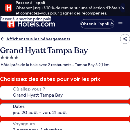
Passez à l’appli
Obtenez jusqu’à 10 % de remise sur une sélection d’hôtels
et connectez-vous pour gagner des récompenses.
Passer à la section principale
Obtenir l’appli
Afficher tous les hébergements
Grand Hyatt Tampa Bay
Hébergement
4.0 étoiles
Hôtel près de la baie avec 2 restaurants - Tampa Bay à 2,1 km
Choisissez des dates pour voir les prix
Où allez-vous ?
Dates
Voyageurs