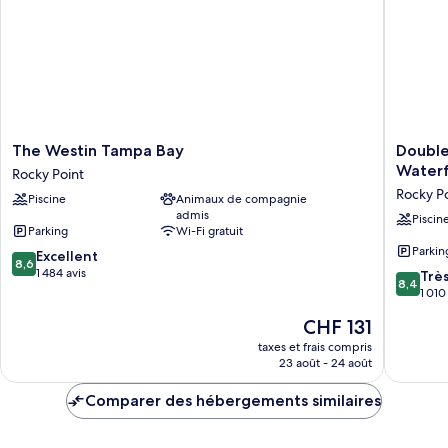
(Runway
très
View)
grand
lit
(Runway
View)
The
DoubleT
The Westin Tampa Bay
Double
Westin
by
Waterf
Rocky Point
Tampa
Hilton
Rocky P
Piscine
Animaux de compagnie
Bay
Tampa
admis
Rocky
Rocky
Piscin
Parking
Wi-Fi gratuit
Point
Point
Parkin
8.6
Excellent
Waterfr
8,6
sur
1 484 avis
Rocky
8.4
Trè
8,4
10,
Point
sur
1 010
Excellent,
10,
Le
CHF 131
1 484 avis
Très
nouveau
bien,
taxes et frais compris
prix
23 août - 24 août
1 010 avi
est
de
Comparer des hébergements similaires
CHF 131