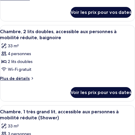
chambre :
de
Chambre,
détails
Voir les prix pour vos dates
sur
1
le
très
type
Afficher
Une chambre d’hôtel avec deux lits, u
grand
8
de
Chambre, 2 lits doubles, accessible aux personnes à
toutes
lit,
chambre
mobilité réduite, baignoire
Chambre,
les
vue
33 m²
1
photos
baie
très
4 personnes
pour
grand
2 lits doubles
ce
lit,
vue
type
Wi-Fi gratuit
baie
de
Plus
Plus de détails
chambre :
de
détails
Chambre,
Voir les prix pour vos dates
sur
2
le
lits
type
Afficher
Une chambre d’hôtel équipée d’un lit, 
11
doubles,
de
Chambre, 1 très grand lit, accessible aux personnes à
toutes
chambre
accessible
mobilité réduite (Shower)
Chambre,
les
aux
33 m²
2
photos
personnes
lits
3 personnes