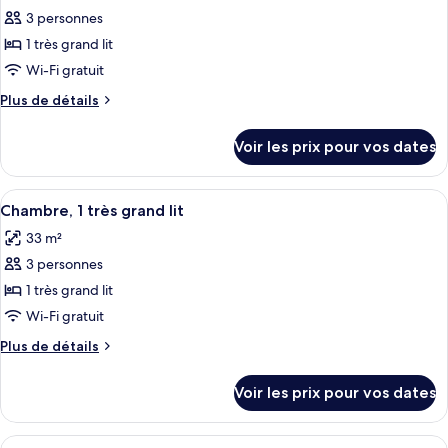
(Casita)
2
3 personnes
photos
lits
pour
1 très grand lit
doubles
ce
(Casita)
Wi-Fi gratuit
type
Plus
Plus de détails
de
de
chambre :
détails
Voir les prix pour vos dates
sur
Chambre,
le
1
type
Afficher
Une chambre d’hôtel équipée d’un lit, 
très
8
de
Chambre, 1 très grand lit
toutes
chambre
grand
33 m²
Chambre,
les
lit
1
3 personnes
photos
(Casita)
très
pour
1 très grand lit
grand
ce
lit
Wi-Fi gratuit
(Casita)
type
Plus
Plus de détails
de
de
chambre :
détails
Voir les prix pour vos dates
sur
Chambre,
le
1
type
Afficher
Une chambre d’hôtel avec deux lits, un