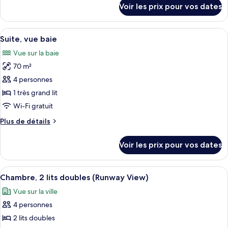
Chambre
détails
Voir les prix pour vos dates
sur
Exécutive
le
type
Afficher
Une chambre d’hôtel avec un grand lit,
8
de
Suite, vue baie
toutes
chambre
Vue sur la baie
Chambre
les
Exécutive
70 m²
photos
pour
4 personnes
ce
1 très grand lit
type
Wi-Fi gratuit
de
Plus
Plus de détails
chambre :
de
Suite,
détails
Voir les prix pour vos dates
sur
vue
le
baie
type
Afficher
Une chambre d’hôtel avec deux lits, u
7
de
Chambre, 2 lits doubles (Runway View)
toutes
chambre
Vue sur la ville
Suite,
les
vue
4 personnes
photos
baie
pour
2 lits doubles