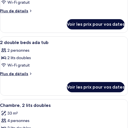
pour
Wi-Fi gratuit
ce
Plus
Plus de détails
type
de
détails
de
Voir les prix pour vos dates
sur
chambre :
le
2
type
Afficher
Une chambre d’hôtel moderne dotée d’
7
Double
de
2 double beds ada tub
toutes
chambre
Beds
2 personnes
2
les
Double
2 lits doubles
photos
Beds
pour
Wi-Fi gratuit
ce
Plus
Plus de détails
type
de
détails
de
Voir les prix pour vos dates
sur
chambre :
le
2
type
Afficher
Une chambre d’hôtel avec deux lits, u
7
double
de
Chambre, 2 lits doubles
toutes
chambre
beds
33 m²
2
les
ada
double
4 personnes
photos
tub
beds