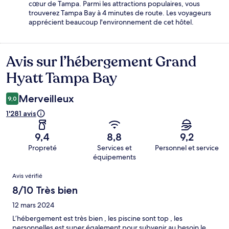
cœur de Tampa. Parmi les attractions populaires, vous
trouverez Tampa Bay à 4 minutes de route. Les voyageurs
apprécient beaucoup l'environnement de cet hôtel.
Avis sur l’hébergement Grand
Avis
Hyatt Tampa Bay
Merveilleux
9,0
1'281 avis
9,4
8,8
9,2
Propreté
Services et
Personnel et service
équipements
Avis
Avis vérifié
8/10 Très bien
12 mars 2024
L’hébergement est très bien , les piscine sont top , les
personnelles est super également pour subvenir au besoin le