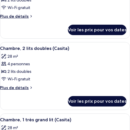
pour
2 lits doubles
ada
ce
tub
Wi-Fi gratuit
type
Plus
Plus de détails
de
de
chambre :
détails
Voir les prix pour vos dates
sur
Chambre,
le
2
type
Afficher
Une chambre d’hôtel avec deux lits, u
lits
10
de
Chambre, 2 lits doubles (Casita)
toutes
chambre
doubles
28 m²
Chambre,
les
2
4 personnes
photos
lits
pour
2 lits doubles
doubles
ce
Wi-Fi gratuit
type
Plus
Plus de détails
de
de
chambre :
détails
Voir les prix pour vos dates
sur
Chambre,
le
2
type
Afficher
Une chambre d’hôtel moderne, dotée d’
lits
9
de
Chambre, 1 très grand lit (Casita)
toutes
chambre
doubles
28 m²
Chambre,
les