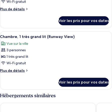
ce
Wi-Fi gratuit
type
Plus
Plus de détails
de
de
chambre :
détails
Voir les prix pour vos dates
sur
Chambre,
le
2
type
Afficher
Une chambre d’hôtel équipée d’un lit, 
lits
8
de
Chambre, 1 très grand lit (Runway View)
toutes
chambre
doubles
Vue sur la ville
Chambre,
les
(Runway
2
3 personnes
photos
View)
lits
pour
1 très grand lit
doubles
ce
(Runway
Wi-Fi gratuit
View)
type
Plus
Plus de détails
de
de
chambre :
détails
Voir les prix pour vos dates
sur
Chambre,
le
1
type
Hébergements similaires
très
de
chambre
grand
The Westin Tampa Bay
DoubleTr
Chambre,
lit
1