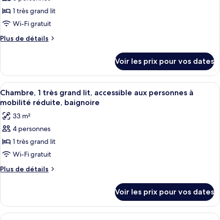
pour
doubles,
à
1 très grand lit
ce
accessible
mobilité
aux
type
Wi-Fi gratuit
réduite,
personnes
de
Plus
Plus de détails
baignoire
à
chambre :
de
mobilité
détails
Chambre,
réduite,
Voir les prix pour vos dates
sur
baignoire
1
le
très
type
Afficher
Une chambre d’hôtel équipée d’un lit, 
10
grand
de
Chambre, 1 très grand lit, accessible aux personnes à
toutes
chambre
lit,
mobilité réduite, baignoire
Chambre,
les
accessible
33 m²
1
photos
aux
très
4 personnes
pour
grand
personnes
1 très grand lit
ce
lit,
à
accessible
type
Wi-Fi gratuit
mobilité
aux
de
Plus
Plus de détails
réduite
personnes
chambre :
de
à
(Shower)
détails
Chambre,
mobilité
Voir les prix pour vos dates
sur
réduite
1
le
(Shower)
très
type
Afficher
Un espace repas moderne avec une tabl