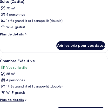
10
grand
de
Suite (Casita)
toutes
chambre
lit,
70 m²
Chambre,
les
accessible
1
4 personnes
photos
aux
très
pour
1 très grand lit et 1 canapé-lit (double)
grand
personnes
ce
lit,
Wi-Fi gratuit
à
accessible
type
mobilité
Plus
Plus de détails
aux
de
de
réduite,
personnes
chambre :
détails
à
baignoire
Voir les prix pour vos dates
sur
Suite
mobilité
le
réduite,
(Casita)
type
baignoire
Afficher
Une chambre d’hôtel avec un grand lit,
7
de
Chambre Exécutive
toutes
chambre
Vue sur la ville
Suite
les
(Casita)
65 m²
photos
pour
4 personnes
ce
1 très grand lit et 1 canapé-lit (double)
type
Wi-Fi gratuit
de
Plus
Plus de détails
chambre :
de