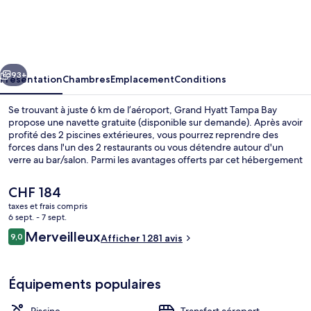
Hyatt
Tampa
Bay
cédent
Suivant
93+
Présentation
Chambres
Emplacement
Conditions
Se trouvant à juste 6 km de l’aéroport, Grand Hyatt Tampa Bay
propose une navette gratuite (disponible sur demande). Après avoir
profité des 2 piscines extérieures, vous pourrez reprendre des
forces dans l'un des 2 restaurants ou vous détendre autour d'un
verre au bar/salon. Parmi les avantages offerts par cet hébergement
: un bar en bord de piscine, un centre de remise en forme ouvert 24
h/24 et une salle de fitness ouverte 24 h/24. Le personnel
Le
CHF 184
attentionné et l'emplacement remportent un franc succès auprès
prix
taxes et frais compris
des autres voyageurs.
actuel
6 sept. - 7 sept.
2 piscines extérieures
est
Avis
Merveilleux
9,0
Afficher 1 281 avis
de
9,0 sur 10
voyageurs
CHF 184.
Équipements populaires