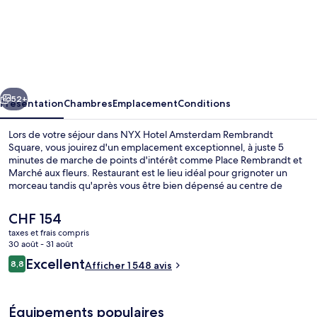
l’hébergement
NYX
Hotel
Amsterdam
Rembrandt
cédent
Suivant
Square
52+
Présentation
Chambres
Emplacement
Conditions
Lors de votre séjour dans NYX Hotel Amsterdam Rembrandt
Square, vous jouirez d'un emplacement exceptionnel, à juste 5
minutes de marche de points d'intérêt comme Place Rembrandt et
Marché aux fleurs. Restaurant est le lieu idéal pour grignoter un
morceau tandis qu'après vous être bien dépensé au centre de
fitness ouvert 24 h/24, vous pourrez siroter un verre au bar/salon.
Place du Dam et Les 9 ruelles se trouvent par ailleurs à moins de 15
Le
CHF 154
minutes à pied. Les autres voyageurs ne tarissent pas d'éloges en ce
prix
taxes et frais compris
qui concerne le personnel attentionné et le petit déjeuner. Les
actuel
30 août - 31 août
transports publics sont rapidement accessibles à pied : Arrêt de
Chambre Exécutive, plusieurs lits
est
Avis
tram Rembrandtplein se situe à quelques pas et Station de métro
Excellent
8,8
Afficher 1 548 avis
de
8,8 sur 10
Waterlooplein, à 4 min de marche à peine.
voyageurs
CHF 154.
Équipements populaires