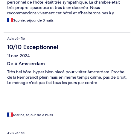
personnel de l'hôtel était très sympathique. La chambre était
très propre, spacieuse et très bien décorée. Nous
recommandons vivement cet hôtel et n'hésiterons pas à y
revenir lors d'un prochain séjour !
Sophie, séjour de 3 nuits
Avis vérifié
10/10 Exceptionnel
11 nov. 2024
De à Amsterdam
Très bel hôtel hyper bien placé pour visiter Amsterdam. Proche
de la Rembrandt plein mais en même temps calme, pas de bruit.
Le ménage n’est pas fait tous les jours par contre
Marina, séjour de 3 nuits
Avis vérifié