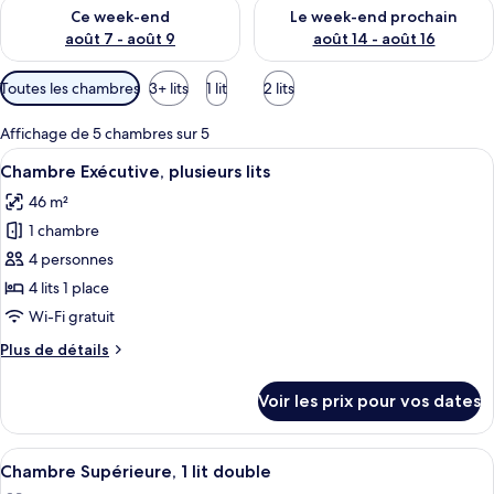
Vérifier la disponibilité pour ce week-end août 7 - août 9
Vérifier la disponibilité pour 
Ce week-end
Le week-end prochain
août 7 - août 9
août 14 - août 16
Filtres
Toutes les chambres
3+ lits
1 lit
2 lits
disponibles
pour
Affichage de 5 chambres sur 5
les
Afficher
Une chambre d’hôtel avec un lit, un bu
12
Chambre Exécutive, plusieurs lits
chambres
toutes
46 m²
les
1 chambre
photos
pour
4 personnes
ce
4 lits 1 place
type
Wi-Fi gratuit
de
Plus
Plus de détails
chambre :
de
Chambre
détails
Voir les prix pour vos dates
sur
Exécutive,
le
plusieurs
type
Afficher
Une chambre d’hôtel avec un grand lit,
lits
15
de
Chambre Supérieure, 1 lit double
toutes
chambre