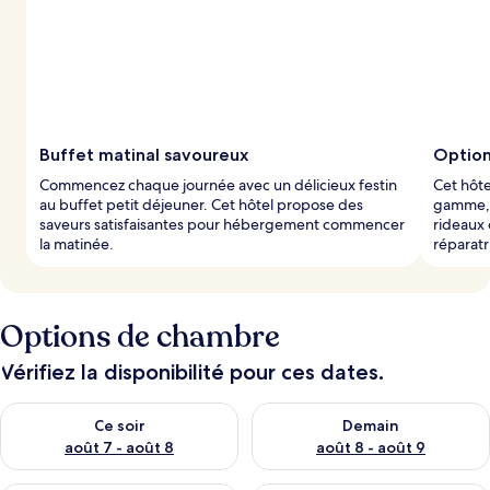
Buffet matinal savoureux
Option
Commencez chaque journée avec un délicieux festin
Cet hôte
au buffet petit déjeuner. Cet hôtel propose des
gamme, d
saveurs satisfaisantes pour hébergement commencer
rideaux 
la matinée.
réparatr
Options de chambre
Vérifiez la disponibilité pour ces dates.
Vérifier la disponibilité pour ce soir août 7 - août 8
Vérifier la disponibilité pour 
Ce soir
Demain
août 7 - août 8
août 8 - août 9