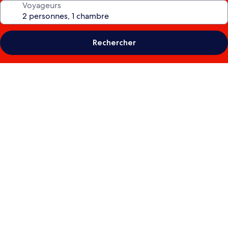
Voyageurs
Rechercher
Galerie
photos
de