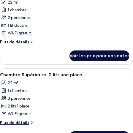
22 m²
Chambre
les
Exécutive,
1 chambre
photos
plusieurs
pour
2 personnes
lits
ce
1 lit double
type
Wi-Fi gratuit
de
Plus
Plus de détails
chambre :
de
Chambre
détails
Voir les prix pour vos dates
sur
Supérieure,
le
1
type
Afficher
Une chambre d’hôtel avec deux lits, u
lit
13
de
Chambre Supérieure, 2 lits une place
toutes
double
chambre
22 m²
Chambre
les
Supérieure,
1 chambre
photos
1
pour
3 personnes
lit
ce
double
2 lits 1 place
type
Wi-Fi gratuit
de
Plus
Plus de détails
chambre :
de
Chambre
détails