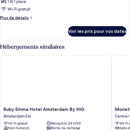
ce
double
1 lit 1 place
type
Wi-Fi gratuit
de
Plus
Plus de détails
chambre :
de
Chambre,
détails
Voir les prix pour vos dates
sur
1
le
lit
type
Hébergements similaires
une
de
place
chambre
Ruby Emma Hotel Amsterdam By IHG
Monet G
Chambre,
(Small)
1
lit
une
place
(Small)
Ruby
Monet
Ruby Emma Hotel Amsterdam By IHG
Monet
Emma
Garden
Amsterdam Est
Centre-
Hotel
Hotel
Wi-Fi gratuit
Réception 24 h/24
Wi-Fi 
Amsterdam
Amster
Non-fumeurs
Borne de recharge
Salle 
By
Centre-