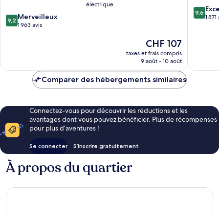
électrique
IHG
ville
9.6
Exc
9,6
9.2
Amsterdam
Merveilleux
d'Amst
sur
1 871 
9,2
sur
Est
1 963 avis
10,
10,
Exceptio
Le
CHF 107
Merveilleux,
1 871 avis
nouveau
1 963 avis
taxes et frais compris
prix
9 août - 10 août
est
de
Comparer des hébergements similaires
CHF 107
Connectez-vous pour découvrir les réductions et les
avantages dont vous pouvez bénéficier. Plus de récompenses
pour plus d’aventures !
Se connecter
S’inscrire gratuitement
À propos du quartier