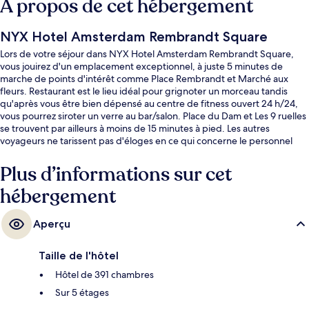
À propos de cet hébergement
NYX Hotel Amsterdam Rembrandt Square
Lors de votre séjour dans NYX Hotel Amsterdam Rembrandt Square,
vous jouirez d'un emplacement exceptionnel, à juste 5 minutes de
marche de points d'intérêt comme Place Rembrandt et Marché aux
fleurs. Restaurant est le lieu idéal pour grignoter un morceau tandis
qu'après vous être bien dépensé au centre de fitness ouvert 24 h/24,
vous pourrez siroter un verre au bar/salon. Place du Dam et Les 9 ruelles
se trouvent par ailleurs à moins de 15 minutes à pied. Les autres
voyageurs ne tarissent pas d'éloges en ce qui concerne le personnel
attentionné et le petit déjeuner. Les transports publics sont rapidement
accessibles à pied : Arrêt de tram Rembrandtplein se situe à quelques
Plus d’informations sur cet
pas et Station de métro Waterlooplein, à 4 min de marche à peine.
hébergement
Aperçu
Taille de l'hôtel
Hôtel de 391 chambres
Sur 5 étages