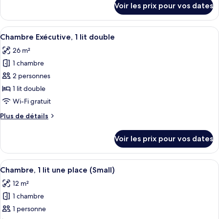
Voir les prix pour vos dates
sur
Supérieure,
le
2
type
Afficher
Chambre Exécutive, 1 lit double
lits
13
de
Chambre Exécutive, 1 lit double
toutes
une
chambre
26 m²
Chambre
les
place
Supérieure,
1 chambre
photos
2
pour
2 personnes
lits
ce
une
1 lit double
place
type
Wi-Fi gratuit
de
Plus
Plus de détails
chambre :
de
Chambre
détails
Voir les prix pour vos dates
sur
Exécutive,
le
1
type
Afficher
Une chambre d’hôtel avec un lit, une f
lit
12
de
Chambre, 1 lit une place (Small)
toutes
double
chambre
12 m²
Chambre
les
Exécutive,
1 chambre
photos
1
pour
1 personne
lit