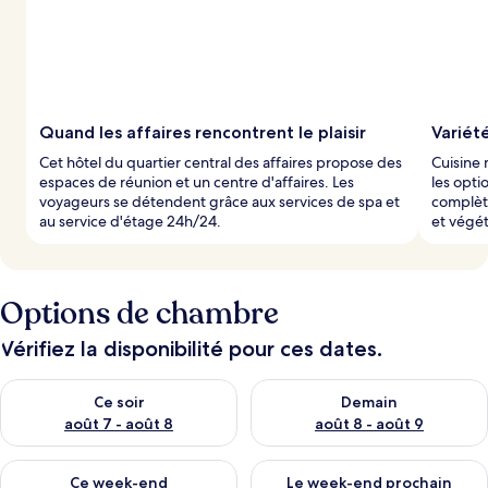
s
p
a
r
l
Quand les affaires rencontrent le plaisir
Variét
e
Cet hôtel du quartier central des affaires propose des
Cuisine 
s
espaces de réunion et un centre d'affaires. Les
les opti
voyageurs se détendent grâce aux services de spa et
complète
v
au service d'étage 24h/24.
et végét
o
y
a
g
Options de chambre
e
u
r
Vérifiez la disponibilité pour ces dates.
s
Vérifier la disponibilité pour ce soir août 7 - août 8
Vérifier la disponibilité pour 
Ce soir
Demain
août 7 - août 8
août 8 - août 9
Vérifier la disponibilité pour ce week-end août 7 - août 9
Vérifier la disponibilité pour 
Ce week-end
Le week-end prochain