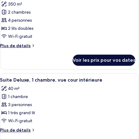
Acropolis
350 m²
photos
Acropolis
Suite,
pour
2 chambres
view,
1
ce
Bedroom
High
4 personnes
Suite,
type
floor
2 lits doubles
1
de
Wi-Fi gratuit
King,
chambre :
Acropolis
Plus
Plus de détails
Penthouse
view,
de
High
Suite,
détails
floor
Voir les prix pour vos dates
2
sur
le
Bedroom
type
Afficher
Une chambre d’hôtel avec un canapé, une
Suite,
7
de
Suite Deluxe, 1 chambre, vue cour intérieure
toutes
Acropolis
chambre
40 m²
Penthouse
les
view
Suite,
1 chambre
photos
2
pour
3 personnes
Bedroom
ce
Suite,
1 très grand lit
Acropolis
type
Wi-Fi gratuit
view
de
Plus
Plus de détails
chambre :
de