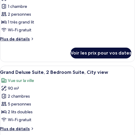
pour
room,
1 chambre
ce
2
Twin,
type
2 personnes
Acropolis
de
1 très grand lit
view
chambre :
Wi-Fi gratuit
Deluxe
Plus
Plus de détails
Acropolis,
de
Guest
détails
Voir les prix pour vos dates
sur
room,
le
1
type
Afficher
Une chambre d’hôtel avec un lit, deux 
King,
7
de
Grand Deluxe Suite, 2 Bedroom Suite, City view
toutes
Acropolis
chambre
Vue sur la ville
Deluxe
les
view,
Acropolis,
90 m²
photos
High
Guest
pour
2 chambres
floor
room,
ce
1
5 personnes
King,
type
2 lits doubles
Acropolis
de
Wi-Fi gratuit
view,
chambre :
High
Plus
Plus de détails
Grand
floor
de