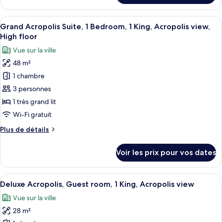
le
1
type
Afficher
Une chambre d’hôtel dotée d’un grand l
King,
6
de
Grand Acropolis Suite, 1 Bedroom, 1 King, Acropolis view,
toutes
City
chambre
High floor
Deluxe,
les
view
Vue sur la ville
Guest
photos
room,
48 m²
pour
1
1 chambre
ce
King,
City
type
3 personnes
view
de
1 très grand lit
chambre :
Wi-Fi gratuit
Grand
Plus
Plus de détails
Acropolis
de
Suite,
détails
Voir les prix pour vos dates
sur
1
le
Bedroom,
type
Afficher
Une chambre d’hôtel avec un grand lit,
1
6
de
Deluxe Acropolis, Guest room, 1 King, Acropolis view
toutes
King,
chambre
Vue sur la ville
Grand
les
Acropolis
Acropolis
28 m²
photos
view,
Suite,