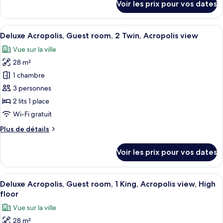
Voir les prix pour vos dates
room,
sur
le
1
type
Afficher
Une chambre d’hôtel avec deux lits, un
King,
3
de
Deluxe Acropolis, Guest room, 2 Twin, Acropolis view
toutes
City
chambre
Vue sur la ville
Deluxe,
les
view,
Guest
28 m²
photos
High
room,
pour
floor
1 chambre
1
ce
King,
3 personnes
City
type
2 lits 1 place
view,
de
Wi-Fi gratuit
High
chambre :
floor
Plus
Plus de détails
Deluxe
de
Acropolis,
détails
Voir les prix pour vos dates
Guest
sur
le
room,
type
Afficher
Une chambre d’hôtel avec un grand lit, 
2
5
de
Deluxe Acropolis, Guest room, 1 King, Acropolis view, High
toutes
Twin,
chambre
floor
Deluxe
les
Acropolis
Vue sur la ville
Acropolis,
photos
view
Guest
28 m²