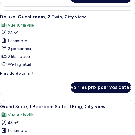
Guest
le
room,
type
Afficher
Une chambre d’hôtel avec deux lits, u
1
5
de
Deluxe, Guest room, 2 Twin, City view
toutes
King,
chambre
Vue sur la ville
Classic,
les
Courtyard
Guest
28 m²
photos
view
room,
pour
1 chambre
1
ce
King,
2 personnes
Courtyard
type
2 lits 1 place
view
de
Wi-Fi gratuit
chambre :
Plus
Plus de détails
Deluxe,
de
Guest
détails
Voir les prix pour vos dates
room,
sur
le
2
type
Afficher
Une chambre d’hôtel dotée d’un grand m
Twin,
8
de
Grand Suite, 1 Bedroom Suite, 1 King, City view
toutes
City
chambre
Vue sur la ville
Deluxe,
les
view
Guest
48 m²
photos
room,
pour
1 chambre
2