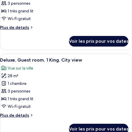
ce
Twin,
3 personnes
City
type
1 très grand lit
view
de
Wi-Fi gratuit
chambre :
Plus
Plus de détails
Grand
de
Suite,
détails
Voir les prix pour vos dates
1
sur
le
Bedroom
type
Afficher
Un lit bien fait, avec du linge de lit 
Suite,
5
de
Deluxe, Guest room, 1 King, City view
toutes
1
chambre
Vue sur la ville
Grand
les
King,
Suite,
28 m²
photos
City
1
pour
view
1 chambre
Bedroom
ce
Suite,
3 personnes
1
type
1 très grand lit
King,
de
Wi-Fi gratuit
City
chambre :
view
Plus
Plus de détails
Deluxe,
de
Guest
détails
Voir les prix pour vos dates
room,
sur