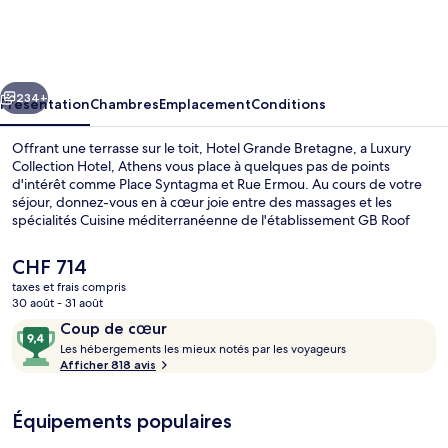
Grande
Bretagne,
a
cédent
Suivant
Luxury
234+
Présentation
Chambres
Emplacement
Conditions
Collection
Offrant une terrasse sur le toit, Hotel Grande Bretagne, a Luxury
Hotel,
Collection Hotel, Athens vous place à quelques pas de points
d'intérêt comme Place Syntagma et Rue Ermou. Au cours de votre
Athens
séjour, donnez-vous en à cœur joie entre des massages et les
spécialités Cuisine méditerranéenne de l'établissement GB Roof
Garden Restaurant, qui est ouvert pour le petit déjeuner, le
déjeuner et le dîner. Cet hôtel de luxe abrite en outre 2
Le
CHF 714
bars/lounges, un bar en bord de piscine et une salle de fitness. Les
prix
taxes et frais compris
autres voyageurs sont séduits par le personnel attentionné et la
actuel
30 août - 31 août
présentation générale. Les transports publics sont rapidement
Penthouse Suite, 2 Bedroom Suite, Acr
est
Avis
9,4
accessibles à pied : Station de métro Sýntagma se situe à quelques
Coup de cœur
de
pas et Station de métro Panépistimio, à 8 min de marche à peine.
voyageurs
L
sur
Les hébergements les mieux notés par les voyageurs
CHF 714.
e
Afficher 818 avis
10,
s
Coup
de
Équipements populaires
h
cœur
é