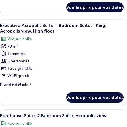
Deluxe
détails
Voir les prix pour vos dates
Suite,
sur
le
2
type
Afficher
Un salon élégant, avec un canapé, deux
Bedroom
9
de
Executive Acropolis Suite, 1 Bedroom Suite, 1 King,
toutes
Suite,
chambre
Acropolis view, High floor
Grand
les
City
Vue sur la ville
Deluxe
photos
view
Suite,
70 m²
pour
2
1 chambre
ce
Bedroom
Suite,
type
3 personnes
City
de
1 très grand lit
view
chambre :
Wi-Fi gratuit
Executive
Plus
Plus de détails
Acropolis
de
Suite,
détails
Voir les prix pour vos dates
sur
1
le
Bedroom
type
Afficher
Un salon élégant, doté de deux canapés
Suite,
13
de
Penthouse Suite, 2 Bedroom Suite, Acropolis view
toutes
1
chambre
Vue sur la ville
Executive
les
King,