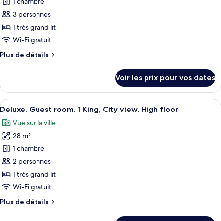
pour
1 chambre
High
1
ce
Bedroom,
floor
3 personnes
1
type
1 très grand lit
King,
de
Wi-Fi gratuit
Acropolis
chambre :
view,
Plus
Plus de détails
Deluxe
High
de
floor
Acropolis,
détails
Voir les prix pour vos dates
Guest
sur
le
room,
type
Afficher
Une chambre d’hôtel avec un grand lit
1
3
de
Deluxe, Guest room, 1 King, City view, High floor
toutes
King,
chambre
Vue sur la ville
Deluxe
les
Acropolis
Acropolis,
28 m²
photos
view
Guest
pour
1 chambre
room,
ce
1
2 personnes
King,
type
1 très grand lit
Acropolis
de
Wi-Fi gratuit
view
chambre :
Plus
Plus de détails
Deluxe,
de
Guest
détails