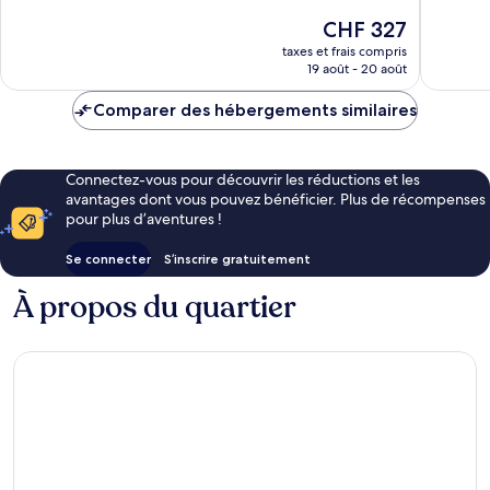
1 021 avi
Le
CHF 327
nouveau
taxes et frais compris
prix
19 août - 20 août
est
de
Comparer des hébergements similaires
CHF 327
Connectez-vous pour découvrir les réductions et les
avantages dont vous pouvez bénéficier. Plus de récompenses
pour plus d’aventures !
Se connecter
S’inscrire gratuitement
À propos du quartier