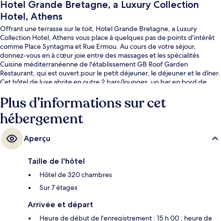
Hotel Grande Bretagne, a Luxury Collection
Hotel, Athens
Offrant une terrasse sur le toit, Hotel Grande Bretagne, a Luxury
Collection Hotel, Athens vous place à quelques pas de points d'intérêt
comme Place Syntagma et Rue Ermou. Au cours de votre séjour,
donnez-vous en à cœur joie entre des massages et les spécialités
Cuisine méditerranéenne de l'établissement GB Roof Garden
Restaurant, qui est ouvert pour le petit déjeuner, le déjeuner et le dîner.
Cet hôtel de luxe abrite en outre 2 bars/lounges, un bar en bord de
piscine et une salle de fitness. Les autres voyageurs sont séduits par le
Plus d’informations sur cet
personnel attentionné et la présentation générale. Les transports
publics sont rapidement accessibles à pied : Station de métro Sýntagma
hébergement
se situe à quelques pas et Station de métro Panépistimio, à 8 min de
marche à peine.
Aperçu
Taille de l'hôtel
Hôtel de 320 chambres
Sur 7 étages
Arrivée et départ
Heure de début de l'enregistrement : 15 h 00 ; heure de