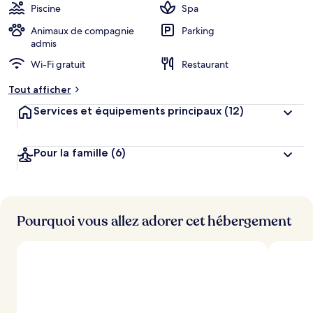
b
Piscine
Spa
e
r
Animaux de compagnie
Parking
g
admis
e
Wi-Fi gratuit
Restaurant
m
e
Tout afficher
n
t
Services et équipements principaux
(12)
s
l
Pour la famille
(6)
e
s
m
i
Pourquoi vous allez adorer cet hébergement
e
u
x
n
o
t
é