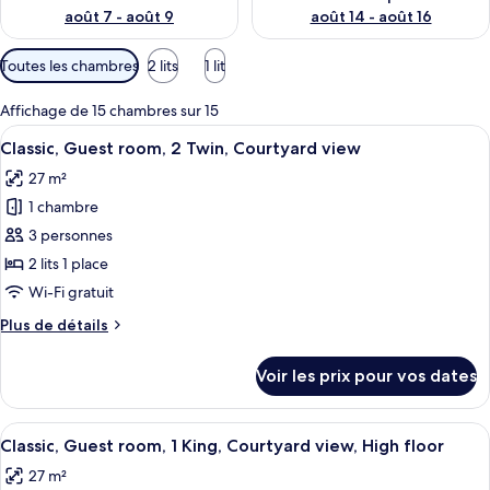
août 7 - août 9
août 14 - août 16
Filtres
Toutes les chambres
2 lits
1 lit
disponibles
pour
Affichage de 15 chambres sur 15
les
Afficher
Une chambre d’hôtel avec deux lits, 
4
Classic, Guest room, 2 Twin, Courtyard view
chambres
toutes
27 m²
les
1 chambre
photos
pour
3 personnes
ce
2 lits 1 place
type
Wi-Fi gratuit
de
Plus
Plus de détails
chambre :
de
Classic,
détails
Voir les prix pour vos dates
sur
Guest
le
room,
type
Afficher
Un lit bien fait, avec du linge de lit b
2
4
de
Classic, Guest room, 1 King, Courtyard view, High floor
toutes
Twin,
chambre
27 m²
Classic,
les
Courtyard