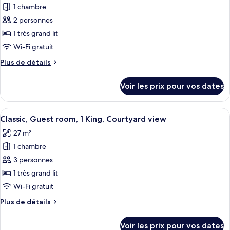
Guest
1 chambre
photos
view
room,
pour
2 personnes
2
ce
Twin,
1 très grand lit
Courtyard
type
Wi-Fi gratuit
view
de
Plus
Plus de détails
chambre :
de
Classic,
détails
Voir les prix pour vos dates
sur
Guest
le
room,
type
Afficher
Une chambre d’hôtel avec un grand lit,
1
5
de
Classic, Guest room, 1 King, Courtyard view
toutes
King,
chambre
27 m²
Classic,
les
Courtyard
Guest
1 chambre
photos
view,
room,
pour
3 personnes
High
1
ce
King,
floor
1 très grand lit
Courtyard
type
Wi-Fi gratuit
view,
de
High
Plus
Plus de détails
chambre :
floor
de
Classic,
détails
Voir les prix pour vos dates
sur