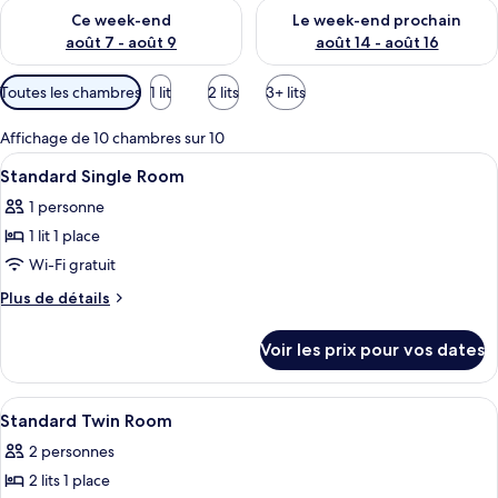
Vérifier la disponibilité pour ce week-end août 7 - août 9
Vérifier la disponibilité pour 
Ce week-end
Le week-end prochain
août 7 - août 9
août 14 - août 16
Filtres
Toutes les chambres
1 lit
2 lits
3+ lits
disponibles
pour
Affichage de 10 chambres sur 10
les
Afficher
Une chambre d’hôtel avec un lit, une a
10
Standard Single Room
chambres
toutes
1 personne
les
1 lit 1 place
photos
pour
Wi-Fi gratuit
ce
Plus
Plus de détails
type
de
détails
de
Voir les prix pour vos dates
sur
chambre :
le
Standard
type
Afficher
Une chambre d’hôtel équipée d’une télé
5
Single
de
Standard Twin Room
toutes
chambre
Room
2 personnes
Standard
les
Single
2 lits 1 place
photos
Room