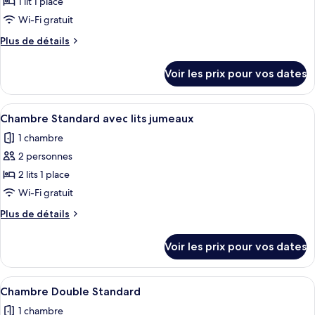
pour
1 lit 1 place
ce
Wi-Fi gratuit
type
Plus
Plus de détails
de
de
chambre :
détails
Voir les prix pour vos dates
sur
Chambre
le
Simple
type
Afficher
Une chambre d’hôtel avec deux lits, u
Standard
5
de
Chambre Standard avec lits jumeaux
toutes
chambre
1 chambre
Chambre
les
Simple
2 personnes
photos
Standard
pour
2 lits 1 place
ce
Wi-Fi gratuit
type
Plus
Plus de détails
de
de
chambre :
détails
Voir les prix pour vos dates
sur
Chambre
le
Standard
type
Afficher
Une chambre d’hôtel avec un lit, un bu
avec
5
de
Chambre Double Standard
toutes
chambre
lits
1 chambre
Chambre