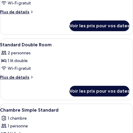
pour
Wi-Fi gratuit
ce
Plus
Plus de détails
type
de
détails
de
Voir les prix pour vos dates
sur
chambre :
le
Standard
type
Afficher
Une chambre d’hôtel équipée d’un lit, 
5
Twin
de
Standard Double Room
toutes
chambre
Room
2 personnes
Standard
les
Twin
1 lit double
photos
Room
pour
Wi-Fi gratuit
ce
Plus
Plus de détails
type
de
détails
de
Voir les prix pour vos dates
sur
chambre :
le
Standard
type
Afficher
Une chambre d’hôtel avec un lit, un b
10
Double
de
Chambre Simple Standard
toutes
chambre
Room
1 chambre
Standard
les
Double
1 personne
photos
Room