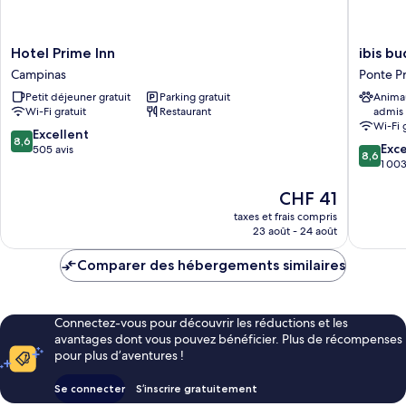
Hotel
ibis
Hotel Prime Inn
ibis b
Prime
budget
Campinas
Ponte P
Inn
Campin
Petit déjeuner gratuit
Parking gratuit
Anima
Campinas
Aquida
Wi-Fi gratuit
Restaurant
admis
Ponte
Wi-Fi 
Preta
8.6
Excellent
8,6
8.6
Exce
sur
505 avis
8,6
sur
1 003
10,
10,
Excellent,
Le
CHF 41
Excellen
505 avis
nouveau
1 003 av
taxes et frais compris
prix
23 août - 24 août
est
de
Comparer des hébergements similaires
CHF 41
Connectez-vous pour découvrir les réductions et les
avantages dont vous pouvez bénéficier. Plus de récompenses
pour plus d’aventures !
Se connecter
S’inscrire gratuitement