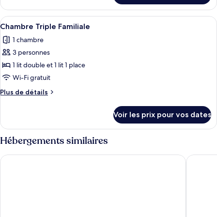
Chambre
le
Triple
type
Afficher
Chambre Triple Familiale
Supérieure
1
de
Chambre Triple Familiale
toutes
chambre
1 chambre
Chambre
les
Triple
3 personnes
photos
Supérieure
pour
1 lit double et 1 lit 1 place
ce
Wi-Fi gratuit
type
Plus
Plus de détails
de
de
chambre :
détails
Voir les prix pour vos dates
sur
Chambre
le
Triple
type
Hébergements similaires
Familiale
de
chambre
Hotel Prime Inn
ibis bud
Chambre
Triple
Familiale