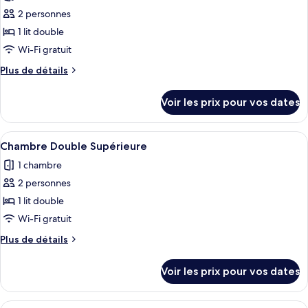
les
jumeaux
Standard
2 personnes
photos
avec
pour
1 lit double
lits
ce
jumeaux
Wi-Fi gratuit
type
Plus
Plus de détails
de
de
chambre :
détails
Voir les prix pour vos dates
sur
Chambre
le
Double
type
Afficher
Chambre Double Supérieure
Standard
1
de
Chambre Double Supérieure
toutes
chambre
1 chambre
Chambre
les
Double
2 personnes
photos
Standard
pour
1 lit double
ce
Wi-Fi gratuit
type
Plus
Plus de détails
de
de
chambre :
détails
Voir les prix pour vos dates
sur
Chambre
le
Double
type
Afficher
Chambre Supérieure avec lits jumeau