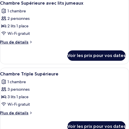
Supérieure
1
de
Chambre Supérieure avec lits jumeaux
toutes
chambre
1 chambre
Chambre
les
Double
2 personnes
photos
Supérieure
pour
2 lits 1 place
ce
Wi-Fi gratuit
type
Plus
Plus de détails
de
de
chambre :
détails
Voir les prix pour vos dates
sur
Chambre
le
Supérieure
type
Afficher
Chambre Triple Supérieure
avec
1
de
Chambre Triple Supérieure
toutes
chambre
lits
1 chambre
Chambre
les
jumeaux
Supérieure
3 personnes
photos
avec
pour
3 lits 1 place
lits
ce
jumeaux
Wi-Fi gratuit
type
Plus
Plus de détails
de
de
chambre :
détails
Voir les prix pour vos dates
sur