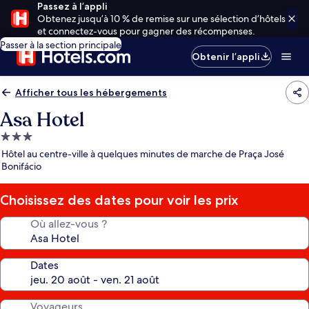
Passez à l’appli
Obtenez jusqu’à 10 % de remise sur une sélection d’hôtels
et connectez-vous pour gagner des récompenses.
Passer à la section principale
Obtenir l’appli
Afficher tous les hébergements
Asa Hotel
Hébergement
3.0 étoiles
Hôtel au centre-ville à quelques minutes de marche de Praça José
Bonifácio
Choisissez des dates pour voir les prix
Où allez-vous ?
Dates
Voyageurs