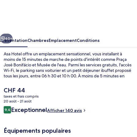
Asa
Hotel
cédent
Suivant
40+
Présentation
Chambres
Emplacement
Conditions
Asa Hotel offre un emplacement sensationnel, vous installant à
moins de 15 minutes de marche de points d'intérêt comme Praça
José Bonifácio et Musée de l'eau. Parmi les services gratuits, l'accès
Wi-Fi, le parking sans voiturier et un petit déjeuner ibuffet proposé
tous les jours, entre 06 h 30 et 10 h 00. À moins de 5 minutes en
voiture, vous trouverez aussi des sites comme Théâtre de Piracicaba
et Théâtre municipal Dr. Losso Netto.
Le
CHF 44
prix
taxes et frais compris
actuel
20 août - 21 août
Extérieur
est
Avis
Exceptionnel
9,4
Afficher 140 avis
de
9,4 sur 10
voyageurs
CHF 44.
Équipements populaires