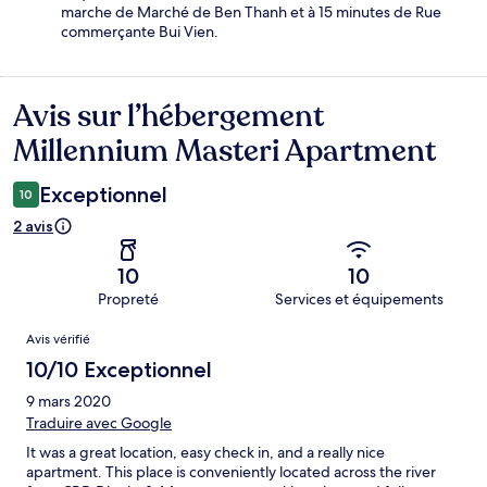
marche de Marché de Ben Thanh et à 15 minutes de Rue
commerçante Bui Vien.
Avis sur l’hébergement
Avis
Millennium Masteri Apartment
Exceptionnel
10
2 avis
10
10
Propreté
Services et équipements
Avis
Avis vérifié
10/10 Exceptionnel
9 mars 2020
Traduire avec Google
It was a great location, easy check in, and a really nice
apartment. This place is conveniently located across the river