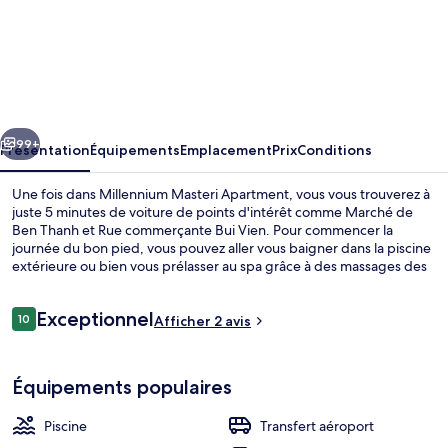
l’hébergement
Millennium
Masteri
Apartment
cédent
Suivant
99+
Présentation
Équipements
Emplacement
Prix
Conditions
Une fois dans Millennium Masteri Apartment, vous vous trouverez à
juste 5 minutes de voiture de points d'intérêt comme Marché de
Ben Thanh et Rue commerçante Bui Vien. Pour commencer la
journée du bon pied, vous pouvez aller vous baigner dans la piscine
extérieure ou bien vous prélasser au spa grâce à des massages des
tissus profonds. Sur place, on retrouve une salle de fitness et une
piscine pour enfants, de quoi passer un agréable séjour ! Les
Avis
Exceptionnel
appartements bénéficient en outre d'une piscine privée et d'une
10
Afficher 2 avis
10 sur 10
voyageurs
cuisine.
Piscine extérieure, parasols de plage, 
Équipements populaires
Piscine
Transfert aéroport