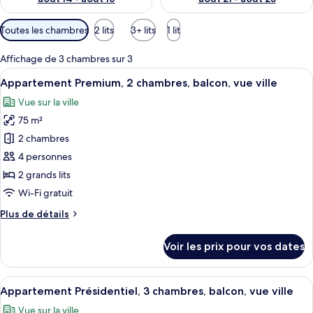
Filtres
Toutes les chambres
2 lits
3+ lits
1 lit
disponibles
pour
Affichage de 3 chambres sur 3
les
Afficher
Un salon moderne avec un canapé, une 
37
Appartement Premium, 2 chambres, balcon, vue ville
chambres
toutes
Vue sur la ville
les
75 m²
photos
pour
2 chambres
ce
4 personnes
type
2 grands lits
de
Wi-Fi gratuit
chambre :
Plus
Plus de détails
Appartement
de
Premium,
détails
Voir les prix pour vos dates
2
sur
le
chambres,
type
Afficher
Une chambre d’hôtel avec un lit, une t
balcon,
44
de
Appartement Présidentiel, 3 chambres, balcon, vue ville
toutes
vue
chambre
Vue sur la ville