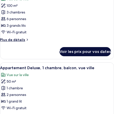
Appartement
les
ville
Premium,
100 m²
photos
2
pour
3 chambres
chambres,
ce
balcon,
6 personnes
vue
type
3 grands lits
ville
de
Wi-Fi gratuit
chambre :
Plus
Plus de détails
Appartement
de
Présidentiel,
détails
Voir les prix pour vos dates
3
sur
le
chambres,
type
Afficher
Une chambre avec une armoire en bois,
balcon,
14
de
Appartement Deluxe, 1 chambre, balcon, vue ville
toutes
vue
chambre
Vue sur la ville
Appartement
les
ville
Présidentiel,
50 m²
photos
3
pour
1 chambre
chambres,
ce
balcon,
2 personnes
vue
type
1 grand lit
ville
de
Wi-Fi gratuit
chambre :