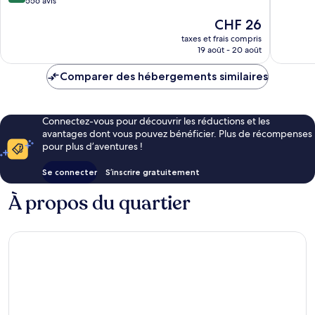
sur
556 avis
Merveill
10,
Le
CHF 26
1 037 avi
Merveilleux,
nouveau
556 avis
taxes et frais compris
prix
19 août - 20 août
est
de
Comparer des hébergements similaires
CHF 26
Connectez-vous pour découvrir les réductions et les
avantages dont vous pouvez bénéficier. Plus de récompenses
pour plus d’aventures !
Se connecter
S’inscrire gratuitement
À propos du quartier