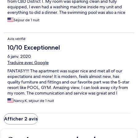
from CBD District 1. My room was sparking clean and fully
equipped, I even had a washing machine inside my unit and
everything to did a dinner. The swimming pool was also a nice
place for enjoying. We feel so fortunate to have selected this
Séjour de 1 nuit
place during our time there.
Avis vérifié
10/10 Exceptionnel
6 janv. 2020
Traduire avec Google
FANTASY!!! The apartment was super nice and met all of our
expectations and more! It is modern, feels almost new, has
quality furniture and fittings and our favorite part was the 5-star
resort like POOL, GYM. Amazing view, I can look away city from
my room. The communication and service was great and I
especially liked the staffs who were responsive for check-in to
Nancy.K, séjour de 1 nuit
ensure no hassles, and nice touches like a couple of bottles of
water, some sachets of coffee & tea etc. available on arrival. Our
family lives in HCMC and the purpose of our stay was for a
Afficher 2 avis
'staycation' for the family and this proved to be great a holiday-
like experience away from the hustle-bustle of normal HCMC
life! I would also highly recommend for travelers who want to
explore HCMC and use the place as a sanctuary to recharge