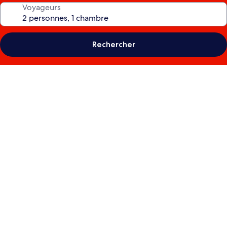
Voyageurs
Rechercher
Galerie
photos
de