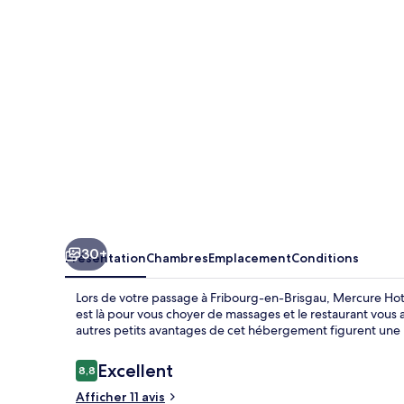
Panorama
Freiburg
30+
Présentation
Chambres
Emplacement
Conditions
Lors de votre passage à Fribourg-en-Brisgau, Mercure Hote
est là pour vous choyer de massages et le restaurant vous a
autres petits avantages de cet hébergement figurent une p
Avis
Excellent
8,8
8,8 sur 10
voyageurs
Afficher 11 avis