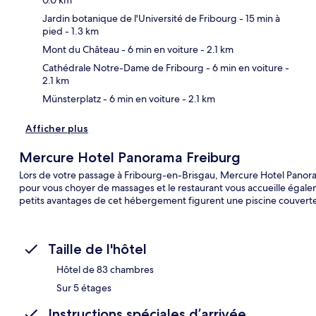
Jardin botanique de l'Université de Fribourg
- 15 min à
Car
pied
- 1.3 km
Mont du Château
- 6 min en voiture
- 2.1 km
Cathédrale Notre-Dame de Fribourg
- 6 min en voiture
-
2.1 km
Münsterplatz
- 6 min en voiture
- 2.1 km
Afficher plus
Mercure Hotel Panorama Freiburg
Lors de votre passage à Fribourg-en-Brisgau, Mercure Hotel Panorama
pour vous choyer de massages et le restaurant vous accueille égaleme
petits avantages de cet hébergement figurent une piscine couverte,
Taille de l'hôtel
Hôtel de 83 chambres
Sur 5 étages
Instructions spéciales d’arrivée