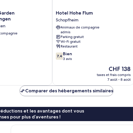
Hotel
Garden
Hotel Hohe Flum
Hohe
ingen
Schopfheim
gen
Flum
gen
Animaux de compagnie
gen
Schopfheim
admis
 compagnie
Parking gratuit
Wi-Fi gratuit
Restaurant
7.4
Bien
7,4
sur
3 avis
10,
Le
CHF 138
Bien,
nouveau
3 avis
taxes et frais compris
prix
7 août - 8 août
est
de
Comparer des hébergements similaires
CHF 138
réductions et les avantages dont vous
ses pour plus d’aventures !