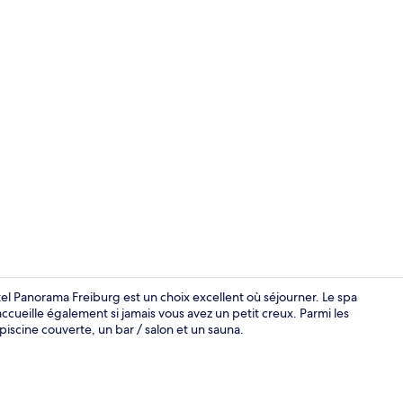
Restaurant
l Panorama Freiburg est un choix excellent où séjourner. Le spa
ccueille également si jamais vous avez un petit creux. Parmi les
iscine couverte, un bar / salon et un sauna.
Bar (sur plac