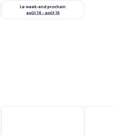
-end août 7 - août 9
Vérifier la disponibilité pour le week-end prochain août 14 - a
Le week-end prochain
août 14 - août 16
eau et une chaise, une plante en pot et une vue sur la ville.
Pension Schwarzwaldblick
Oberkirch Weinstuben