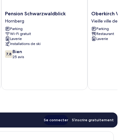
Pension
Oberkirch
Pension Schwarzwaldblick
Oberkirch Weinstub
Schwarzwaldblick
Weinstuben
Hornberg
Vieille ville de Fribourg-
Hornberg
Vieille
Parking
Parking
ville
Wi-Fi gratuit
Restaurant
de
Laverie
Laverie
Fribourg-
Installations de ski
en-
7.8
Bien
Brisgau
7,8
sur
25 avis
10,
Bien,
25 avis
Se connecter
S’inscrire gratuitement