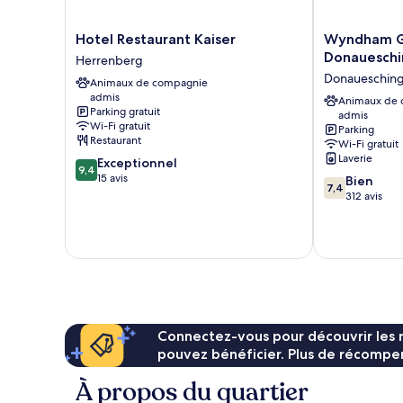
Hotel
Wyndham
Hotel Restaurant Kaiser
Wyndham 
Restaurant
Garden
Donauesch
Herrenberg
Kaiser
Donaueschin
Donaueschin
Animaux de compagnie
Herrenberg
Donaueschin
admis
Animaux de
Parking gratuit
admis
Wi-Fi gratuit
Parking
Restaurant
Wi-Fi gratuit
Laverie
9.4
Exceptionnel
9,4
sur
15 avis
7.4
Bien
7,4
10,
sur
312 avis
Exceptionnel,
10,
15 avis
Bien,
312 avis
Connectez-vous pour découvrir les 
pouvez bénéficier. Plus de récompen
À propos du quartier