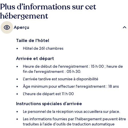
publics : Arrêt de métro léger St Peter's Square se trouve à 6 min et
Plus d’informations sur cet
Arrêt de tram Exchange Square, à 8 min.
hébergement
Aperçu
Taille de l'hôtel
Hôtel de 261 chambres
Arrivée et départ
Heure de début de l'enregistrement : 15 h 00 ; heure de
fin de l'enregistrement : 05 h 30.
L'arrivée tardive est soumise à disponibilité
Âge minimum pour effectuer l'enregistrement : 18 ans
L'heure de départ est 11 h 00
Instructions spéciales d’arrivée
Le personnel de la réception vous accueillera sur place.
Les informations fournies par l’hébergement peuvent être
traduites à l’aide d’outils de traduction automatique