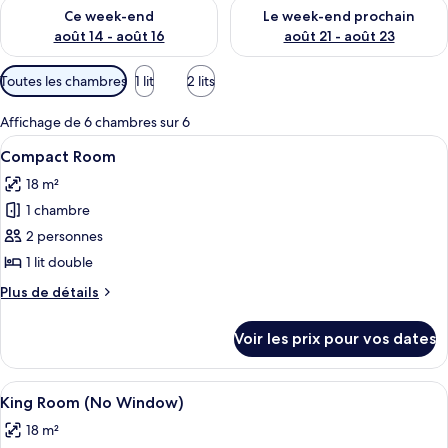
Vérifier la disponibilité pour ce week-end août 14 - août 16
Vérifier la disponibilité pour
Ce week-end
Le week-end prochain
août 14 - août 16
août 21 - août 23
Filtres
Toutes les chambres
1 lit
2 lits
disponibles
pour
Affichage de 6 chambres sur 6
les
Afficher
Une chambre d’hôtel moderne avec un pl
14
Compact Room
chambres
toutes
18 m²
les
1 chambre
photos
pour
2 personnes
ce
1 lit double
type
Plus
Plus de détails
de
de
chambre :
détails
Voir les prix pour vos dates
sur
Compact
le
Room
type
Afficher
Une chambre d’hôtel moderne avec un lit
10
de
King Room (No Window)
toutes
chambre
18 m²
Compact
les