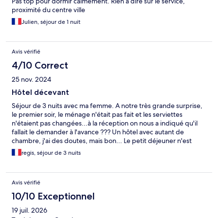
Pas top pour dormir calmement. Rien à dire sur le service,
proximité du centre ville
Julien, séjour de 1 nuit
Avis vérifié
4/10 Correct
25 nov. 2024
Hôtel décevant
Séjour de 3 nuits avec ma femme. A notre très grande surprise,
le premier soir, le ménage n'était pas fait et les serviettes
n'étaient pas changées...à la réception on nous a indiqué qu'il
fallait le demander à l'avance ??? Un hôtel avec autant de
chambre, j'ai des doutes, mais bon... Le petit déjeuner n'est
servi qi'à partir de 8h ??? Quid du petit déjeuner si vous devez
regis, séjour de 3 nuits
partir en visite en groupe organisé... Tant pour le ménage que
pour l'heure du petit déjeuner, on cherche toujours où cela est
indiqué avant la réservation.
Avis vérifié
10/10 Exceptionnel
19 juil. 2026