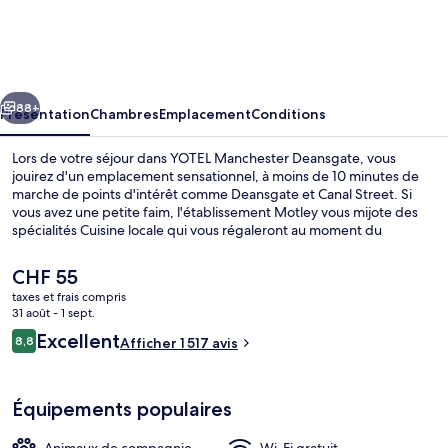
Manchester
Deansgate
cédent
Suivant
88+
Présentation
Chambres
Emplacement
Conditions
Lors de votre séjour dans YOTEL Manchester Deansgate, vous
jouirez d'un emplacement sensationnel, à moins de 10 minutes de
marche de points d'intérêt comme Deansgate et Canal Street. Si
vous avez une petite faim, l'établissement Motley vous mijote des
spécialités Cuisine locale qui vous régaleront au moment du
déjeuner et dîner. Parmi les avantages offerts par cet hébergement
: un bar / salon et un snack-bar/une épicerie fine. Le personnel
Le
CHF 55
attentionné et l'emplacement remportent un franc succès auprès
prix
taxes et frais compris
des autres voyageurs. L'hébergement se situe à une très courte
actuel
31 août - 1 sept.
distance à pied des transports publics : Arrêt de métro léger St
Déjeuner et dîner servis sur place
est
Avis
Peter's Square se trouve à 6 min et Arrêt de tram Exchange Square,
Excellent
8,8
Afficher 1 517 avis
de
8,8 sur 10
à 8 min.
voyageurs
CHF 55.
Équipements populaires