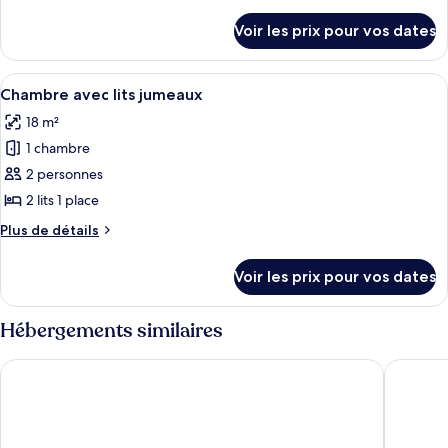
de
First
détails
Voir les prix pour vos dates
sur
Class
le
King
type
Afficher
Une chambre d’hôtel moderne avec deux
9
de
Chambre avec lits jumeaux
toutes
chambre
18 m²
First
les
Class
1 chambre
photos
King
pour
2 personnes
ce
2 lits 1 place
type
Plus
Plus de détails
de
de
chambre :
détails
Voir les prix pour vos dates
sur
Chambre
le
avec
type
Hébergements similaires
lits
de
chambre
jumeaux
Manchester Portland By Sunday
a&o Manc
Chambre
avec
lits
jumeaux