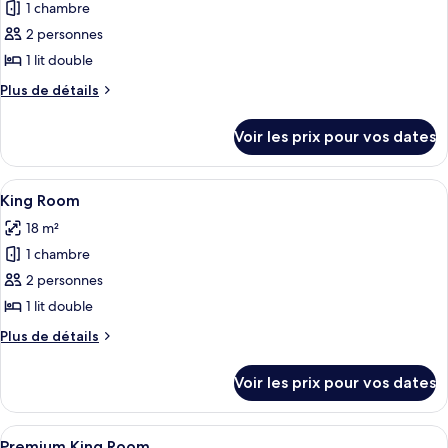
Room
1 chambre
photos
pour
2 personnes
ce
1 lit double
type
Plus
Plus de détails
de
de
chambre :
détails
Voir les prix pour vos dates
sur
King
le
Room
type
Afficher
Une chambre d’hôtel avec un lit, une c
(No
13
de
King Room
toutes
chambre
Window)
18 m²
King
les
Room
1 chambre
photos
(No
pour
2 personnes
Window)
ce
1 lit double
type
Plus
Plus de détails
de
de
chambre :
détails
Voir les prix pour vos dates
sur
King
le
Room
type
Afficher
Une chambre d’hôtel moderne avec un p
16
de
Premium King Room