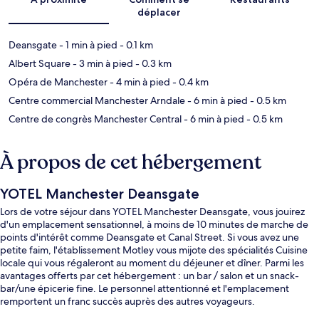
déplacer
Deansgate
- 1 min à pied
- 0.1 km
Albert Square
- 3 min à pied
- 0.3 km
Opéra de Manchester
- 4 min à pied
- 0.4 km
Centre commercial Manchester Arndale
- 6 min à pied
- 0.5 km
Centre de congrès Manchester Central
- 6 min à pied
- 0.5 km
À propos de cet hébergement
YOTEL Manchester Deansgate
Lors de votre séjour dans YOTEL Manchester Deansgate, vous jouirez
d'un emplacement sensationnel, à moins de 10 minutes de marche de
points d'intérêt comme Deansgate et Canal Street. Si vous avez une
petite faim, l'établissement Motley vous mijote des spécialités Cuisine
locale qui vous régaleront au moment du déjeuner et dîner. Parmi les
avantages offerts par cet hébergement : un bar / salon et un snack-
bar/une épicerie fine. Le personnel attentionné et l'emplacement
remportent un franc succès auprès des autres voyageurs.
L'hébergement se situe à une très courte distance à pied des transports