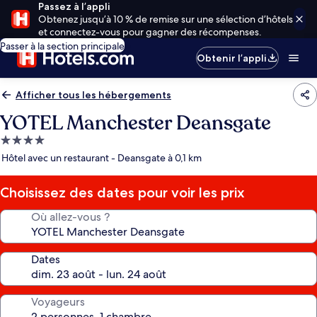
Passez à l’appli
Obtenez jusqu’à 10 % de remise sur une sélection d’hôtels
et connectez-vous pour gagner des récompenses.
Passer à la section principale
Obtenir l’appli
Afficher tous les hébergements
YOTEL Manchester Deansgate
Hébergement
4.0 étoiles
Hôtel avec un restaurant - Deansgate à 0,1 km
Choisissez des dates pour voir les prix
Où allez-vous ?
Dates
Voyageurs