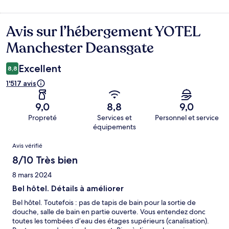
Avis sur l’hébergement YOTEL
Avis
Manchester Deansgate
Excellent
8,8
1'517 avis
9,0
8,8
9,0
Propreté
Services et
Personnel et service
équipements
Avis
Avis vérifié
8/10 Très bien
8 mars 2024
Bel hôtel. Détails à améliorer
Bel hôtel. Toutefois : pas de tapis de bain pour la sortie de
douche, salle de bain en partie ouverte. Vous entendez donc
toutes les tombées d’eau des étages supérieurs (canalisation).