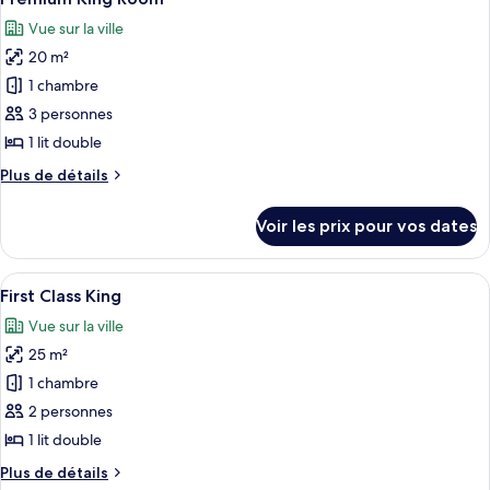
toutes
chambre
Vue sur la ville
King
les
Room
20 m²
photos
pour
1 chambre
ce
3 personnes
type
1 lit double
de
Plus
Plus de détails
chambre :
de
Premium
détails
Voir les prix pour vos dates
sur
King
le
Room
type
Afficher
Une chambre d’hôtel moderne dotée d’un
13
de
First Class King
toutes
chambre
Vue sur la ville
Premium
les
King
25 m²
photos
Room
pour
1 chambre
ce
2 personnes
type
1 lit double
de
Plus
Plus de détails
chambre :