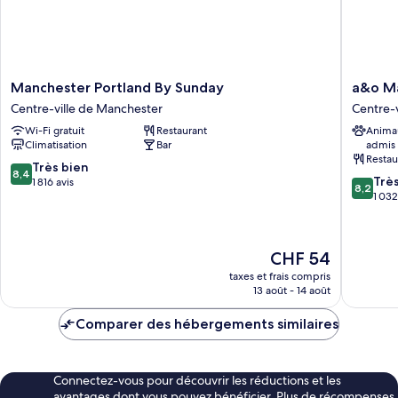
Manchester
a&o
Manchester Portland By Sunday
a&o Ma
Portland
Manches
Centre-ville de Manchester
Centre-
By
City
Wi-Fi gratuit
Restaurant
Anima
Sunday
Centre
Climatisation
Bar
admis
Centre-
Centre-
Restau
ville
ville
8.4
Très bien
8,4
8.2
de
de
Trè
sur
1 816 avis
8,2
sur
Manchester
Manches
1 032
10,
10,
Très
Très
bien,
bien,
1 816 avis
Le
CHF 54
1 032 avi
nouveau
taxes et frais compris
prix
13 août - 14 août
est
de
Comparer des hébergements similaires
CHF 54
Connectez-vous pour découvrir les réductions et les
avantages dont vous pouvez bénéficier. Plus de récompenses