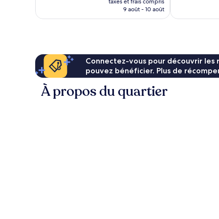
904 avis
taxes et frais compris
prix
9 août - 10 août
est
de
CHF 152
Connectez-vous pour découvrir les 
pouvez bénéficier. Plus de récompen
À propos du quartier