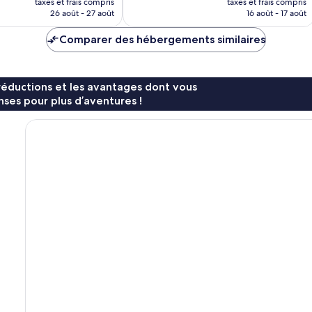
taxes et frais compris
taxes et frais compris
prix
prix
26 août - 27 août
16 août - 17 août
est
est
de
de
Comparer des hébergements similaires
CHF 199
CHF 254
réductions et les avantages dont vous
ses pour plus d’aventures !