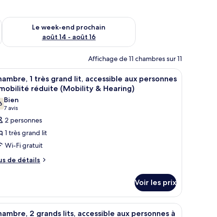
-end août 7 - août 9
Vérifier la disponibilité pour le week-end prochain août 14 - a
Le week-end prochain
août 14 - août 16
Affichage de 11 chambres sur 11
ec des rideaux.
, un bureau avec une chaise, une télévision et une grande fenêtre avec des r
fficher
Une chambre d’hôtel avec un grand lit, un bur
13
ambre, 1 très grand lit, accessible aux personnes
outes
mobilité réduite (Mobility & Hearing)
s
Bien
6
hotos
7,6 sur 10
(7 avis)
7 avis
our
2 personnes
e
1 très grand lit
ype
Wi-Fi gratuit
e
us
us de détails
hambre :
e
hambre,
tails
Voir les prix
r
rès
pe
rand
 bureau, une chaise et une télévision.
fficher
Une chambre d’hôtel avec deux lits, un bureau,
16
e
ambre, 2 grands lits, accessible aux personnes à