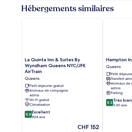
2
type
Hébergements similaires
DOUBLE
de
chambre
BEDS
STANDARD
La Quinta Inn & Suites By Wyndham Queens NYC/JFK
Hampton Inn
2
DOUBLE
BEDS
La
Hampton
La Quinta Inn & Suites By
Hampton In
Quinta
Inn
Wyndham Queens NYC/JFK
Queens
Inn
NY-
AirTrain
Petit déjeune
&
JFK
Queens
Transfert aér
Suites
Queens
Animaux de
By
Petit déjeuner gratuit
admis
Wyndham
Animaux de compagnie
Parking
admis
Queens
8.2
Wi-Fi gratuit
Très bien
NYC/JFK
8,2
Climatisation
sur
3 411 avis
AirTrain
10,
8.8
Queens
Excellent
8,8
Très
sur
904 avis
bien,
10,
Le
CHF 152
3 411 avis
Excellent,
nouveau