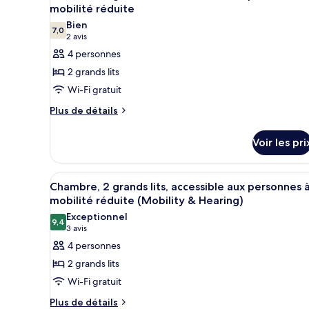
lit
toutes
Chambre,
mobilité réduite
1
les
Bien
très
7,0
photos
7,0 sur 10
(2 avis)
2 avis
grand
pour
lit
4 personnes
ce
2 grands lits
type
Wi-Fi gratuit
de
Plus
Plus de détails
chambre :
de
Chambre,
détails
Voir les pri
2
sur
le
grands
type
lits,
Afficher
Une chambre d’hôtel avec deux 
13
de
Chambre, 2 grands lits, accessible aux personnes 
accessible
toutes
chambre
mobilité réduite (Mobility & Hearing)
aux
Chambre,
les
Exceptionnel
2
9,4
personnes
photos
9,4 sur 10
(3 avis)
3 avis
grands
à
pour
4 personnes
lits,
mobilité
ce
accessible
2 grands lits
réduite
aux
type
Wi-Fi gratuit
personnes
de
à
Plus
Plus de détails
chambre :
mobilité