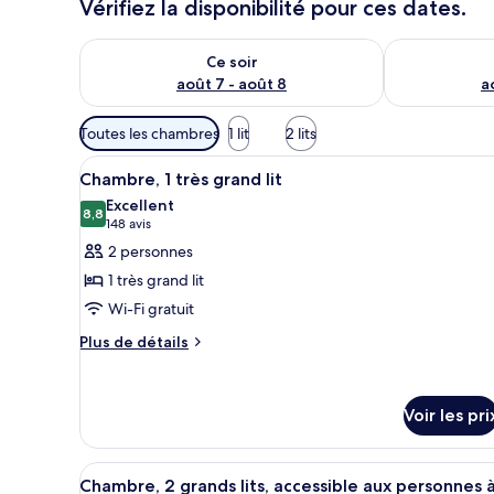
Vérifiez la disponibilité pour ces dates.
Vérifier la disponibilité pour ce soir août 7 - août 8
Vérifier la di
Ce soir
août 7 - août 8
a
Filtres
Toutes les chambres
1 lit
2 lits
disponibles
Afficher
Une chambre d’hôtel avec un gr
pour
11
Chambre, 1 très grand lit
toutes
les
Excellent
les
8,8
chambres
8,8 sur 10
(148 avis)
148 avis
photos
2 personnes
pour
1 très grand lit
ce
Wi-Fi gratuit
type
Plus
de
Plus de détails
de
chambre :
détails
Chambre,
sur
Voir les pri
1
le
type
très
de
grand
Afficher
Une chambre d’hôtel avec deux 
chambre
14
Chambre, 2 grands lits, accessible aux personnes 