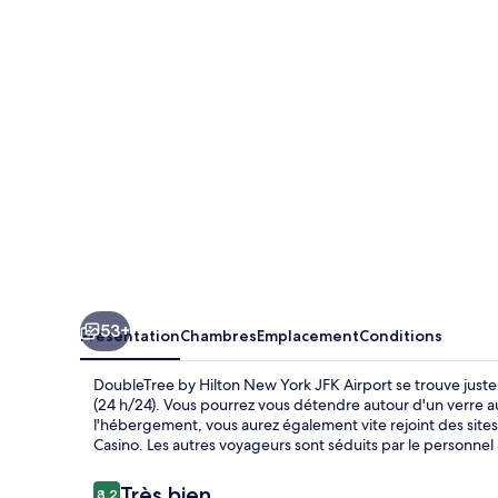
Hilton
New
York
JFK
Airport
53+
Présentation
Chambres
Emplacement
Conditions
DoubleTree by Hilton New York JFK Airport se trouve juste 
(24 h/24). Vous pourrez vous détendre autour d'un verre a
l'hébergement, vous aurez également vite rejoint des si
Casino. Les autres voyageurs sont séduits par le personnel 
Avis
Très bien
8,2