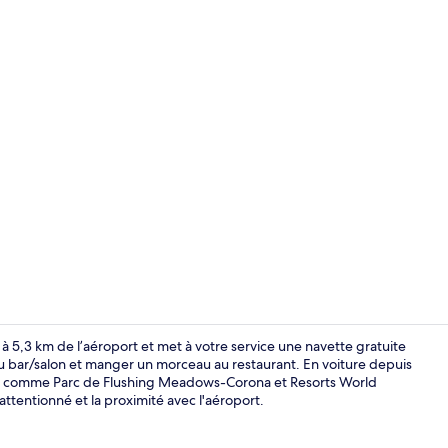
Salon du hal
à 5,3 km de l’aéroport et met à votre service une navette gratuite
u bar/salon et manger un morceau au restaurant. En voiture depuis
tes comme Parc de Flushing Meadows-Corona et Resorts World
Hall
attentionné et la proximité avec l'aéroport.