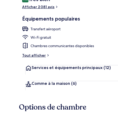
8,2 sur 10
voyageurs
Afficher 2 081 avis
Suite Junior, 
Équipements populaires
Transfert aéroport
Wi-Fi gratuit
Chambres communicantes disponibles
Tout afficher
Services et équipements principaux
(12)
Comme à la maison
(6)
Options de chambre