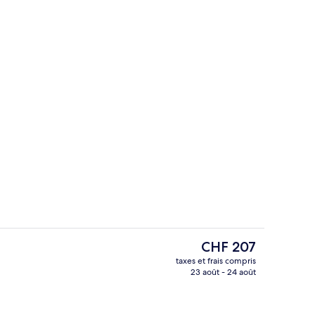
l
Restaurant
Le
CHF 207
prix
taxes et frais compris
actuel
23 août - 24 août
Coin salon dans le hall
est
de
CHF 207.