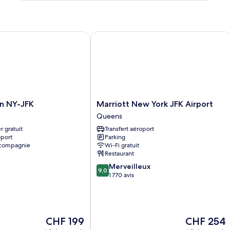
TWO
type
DOUBLE
de
chambre
BEDS
STANDARD
 AirTrain
 NY-JFK
Marriott New York JFK Airport
TWO
DOUBLE
BEDS
Marriott
n NY-JFK
Marriott New York JFK Airport
New
Queens
York
r gratuit
Transfert aéroport
JFK
oport
Parking
Airport
 compagnie
Wi-Fi gratuit
Queens
Restaurant
9.0
Merveilleux
9,0
sur
1 770 avis
10,
Merveilleux,
1 770 avis
Le
Le
CHF 199
CHF 254
nouveau
nouveau