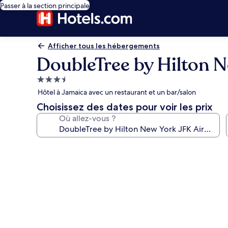
Passer à la section principale
Afficher tous les hébergements
DoubleTree by Hilton N
Hébergement
3.5 étoiles
Hôtel à Jamaica avec un restaurant et un bar/salon
Choisissez des dates pour voir les prix
Où allez-vous ?
Galerie
photos
de
l’hébergement
DoubleTree
by