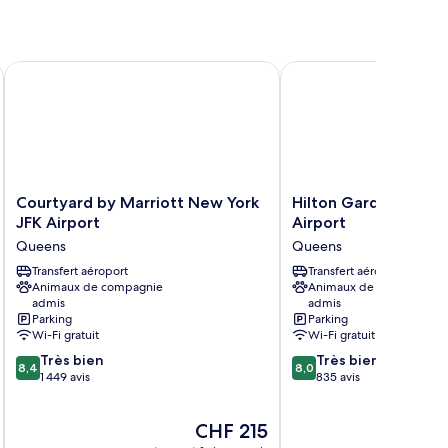
Courtyard by Marriott New York JFK Airport
Hilton Garden Inn Que
Courtyard
Hilton
Courtyard by Marriott New York
Hilton Garden Inn Q
by
Garden
JFK Airport
Airport
Marriott
Inn
Queens
Queens
New
Queens/JFK
York
Transfert aéroport
Airport
Transfert aéroport
Animaux de compagnie
Animaux de compagnie
JFK
Queens
admis
admis
Airport
Parking
Parking
Queens
Wi-Fi gratuit
Wi-Fi gratuit
8.4
8.0
Très bien
Très bien
8,4
8,0
sur
sur
1 449 avis
835 avis
10,
10,
Très
Très
Le
CHF 215
bien,
bien,
nouveau