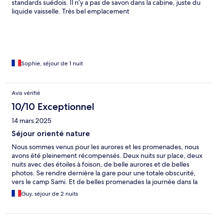
standards suédois. Il n’y a pas de savon dans la cabine, juste du
liquide vaisselle. Très bel emplacement
Sophie, séjour de 1 nuit
Avis vérifié
10/10 Exceptionnel
14 mars 2025
Séjour orienté nature
Nous sommes venus pour les aurores et les promenades, nous
avons été pleinement récompensés. Deux nuits sur place, deux
nuits avec des étoiles à foison, de belle aurores et de belles
photos. Se rendre dernière la gare pour une totale obscurité,
vers le camp Sami. Et de belles promenades la journée dans la
neige, avec un équipement minimum (crampons amovibles aux
Guy, séjour de 2 nuits
chaussures). Le logement en auberge de jeunesse est très très
bien, avec toutes les facilités. Le magasin local dépanne pour les
repas à faire sois-même, avec le minimum vital. Au restaurant, le