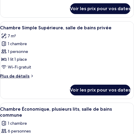
détails
Supérieure,
Voir les prix pour vos dates
sur
2
le
chambres
type
Afficher
Une chambre à coucher avec un lit, un
(6
6
de
Chambre Simple Supérieure, salle de bains privée
toutes
chambre
Beds)
7 m²
Cabane
les
Supérieure,
1 chambre
photos
2
pour
1 personne
chambres
ce
(6
1 lit 1 place
Beds)
type
Wi-Fi gratuit
de
Plus
Plus de détails
chambre :
de
Chambre
détails
Voir les prix pour vos dates
sur
Simple
le
Supérieure,
type
Afficher
Une chambre avec deux lits superposés,
salle
4
de
Chambre Économique, plusieurs lits, salle de bains
toutes
de
chambre
commune
Chambre
les
bains
1 chambre
Simple
photos
privée
Supérieure,
6 personnes
pour