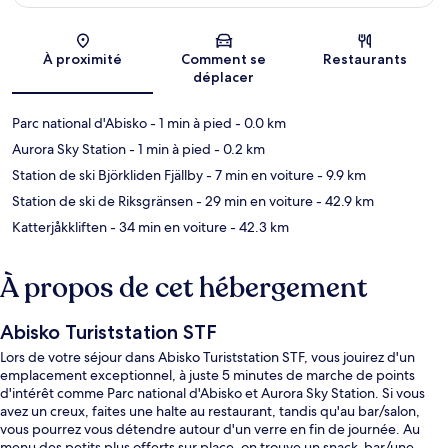
Carte
À proximité
Comment se
Restaurants
déplacer
Parc national d'Abisko
- 1 min à pied
- 0.0 km
Aurora Sky Station
- 1 min à pied
- 0.2 km
Station de ski Björkliden Fjällby
- 7 min en voiture
- 9.9 km
Station de ski de Riksgränsen
- 29 min en voiture
- 42.9 km
Katterjåkkliften
- 34 min en voiture
- 42.3 km
À propos de cet hébergement
Abisko Turiststation STF
Lors de votre séjour dans Abisko Turiststation STF, vous jouirez d'un
emplacement exceptionnel, à juste 5 minutes de marche de points
d'intérêt comme Parc national d'Abisko et Aurora Sky Station. Si vous
avez un creux, faites une halte au restaurant, tandis qu'au bar/salon,
vous pourrez vous détendre autour d'un verre en fin de journée. Au
menu des petits plus offerts sur place, on trouve un snack-bar/une