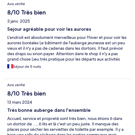
Avis vérifié
déjeuner et la lunch box sont extras.
8/10 Très bien
3 janv. 2025
Sejour agréable pour voir les aurores
L'endroit est absolument merveilleux pour l'hiver et pour voir les
aurores boréales Le bâtiment de l'auberge jeunesse est un peu
vieux et il n'y a pas de cadenas dans les dortoirs. Il faut prévoir
des draps ou sinon payer. Attention dans le shop il n'y a pas
grand chose Lieu très pratique pour les départs aux activités
Séjour de 5 nuits
Avis vérifié
8/10 Très bien
13 mars 2024
Très bonne auberge dans l'ensemble
Accueil, service et propreté sont très bien, nous étions 6 dans
un dortoir de .....6 lits et là c'est un peu juste. Il manque des
places pour sécher les serviettes de toilette par exemple. Il y a
bien une salle de séchage dans les parties communes mais