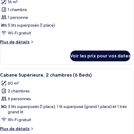
16 m²
Double
photos
privée
Standard,
1 chambre
pour
salle
1 personne
ce
de
bains
type
5 lits superposés (1 place)
privée
de
Wi-Fi gratuit
chambre :
Plus
Plus de détails
Dortoir
de
Partagé
détails
Voir les prix pour vos dates
sur
Économique,
le
dortoir
type
Afficher
Un lit recouvert d’une courtepointe bl
mixte,
10
de
Cabane Supérieure, 2 chambres (6 Beds)
toutes
chambre
salle
60 m²
Dortoir
les
de
Partagé
2 chambres
photos
bains
Économique,
pour
6 personnes
commune
dortoir
ce
mixte,
3 lits superposés (1 place), 1 lit superposé (grand 1 place) et 1 très
salle
grand lit
type
de
de
Wi-Fi gratuit
bains
chambre :
commune
Plus
Plus de détails
Cabane
de