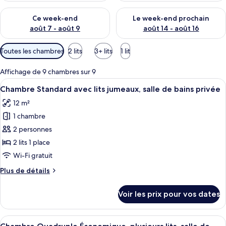
Vérifier la disponibilité pour ce week-end août 7 - août 9
Vérifier la disponibilité pour 
Ce week-end
Le week-end prochain
août 7 - août 9
août 14 - août 16
Filtres
Toutes les chambres
2 lits
3+ lits
1 lit
disponibles
pour
Affichage de 9 chambres sur 9
les
Afficher
Une chambre d’hôtel avec un lit, une 
7
Chambre Standard avec lits jumeaux, salle de bains privée
chambres
toutes
12 m²
les
1 chambre
photos
pour
2 personnes
ce
2 lits 1 place
type
Wi-Fi gratuit
de
Plus
Plus de détails
chambre :
de
Chambre
détails
Voir les prix pour vos dates
sur
Standard
le
avec
type
Afficher
Une petite pièce avec une porte bleue,
lits
7
de