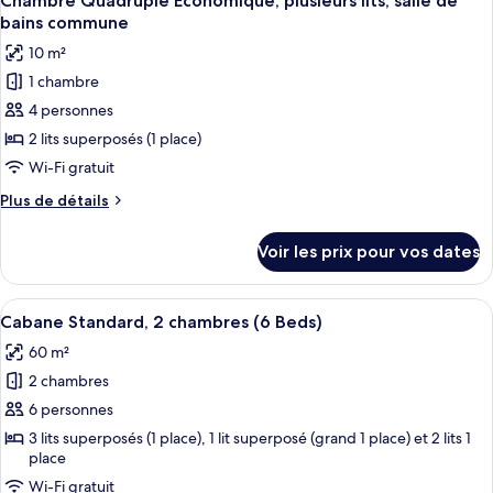
Chambre Quadruple Économique, plusieurs lits, salle de
toutes
jumeaux,
chambre
bains commune
Chambre
les
salle
10 m²
Standard
photos
de
avec
1 chambre
pour
bains
lits
4 personnes
ce
jumeaux,
privée
salle
type
2 lits superposés (1 place)
de
de
Wi-Fi gratuit
bains
chambre :
privée
Plus
Plus de détails
Chambre
de
Quadruple
détails
Voir les prix pour vos dates
sur
Économique,
le
plusieurs
type
Afficher
Un salon moderne avec un plafond en bo
lits,
7
de
Cabane Standard, 2 chambres (6 Beds)
toutes
chambre
salle
60 m²
Chambre
les
de
Quadruple
2 chambres
photos
bains
Économique,
pour
6 personnes
commune
plusieurs
ce
lits,
3 lits superposés (1 place), 1 lit superposé (grand 1 place) et 2 lits 1
salle
place
type
de
de
Wi-Fi gratuit