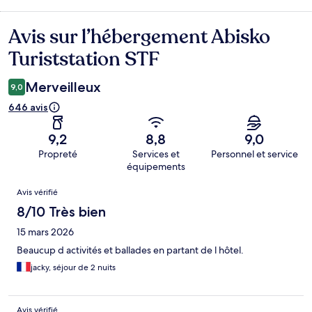
Avis sur l’hébergement Abisko
Avis
Turiststation STF
Merveilleux
9,0
646 avis
9,2
8,8
9,0
Propreté
Services et
Personnel et service
équipements
Avis
Avis vérifié
8/10 Très bien
15 mars 2026
Beaucup d activités et ballades en partant de l hôtel.
jacky, séjour de 2 nuits
Avis vérifié