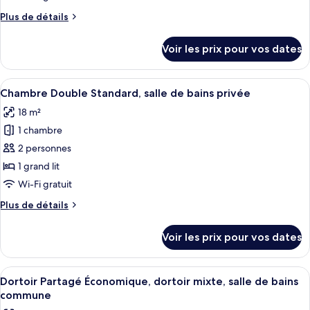
bains
chambre :
commune
Plus
Plus de détails
Cabane
de
détails
Standard,
Voir les prix pour vos dates
sur
2
le
chambres
type
Afficher
Une chambre d’hôtel avec un lit, une 
(6
10
de
Chambre Double Standard, salle de bains privée
toutes
chambre
Beds)
18 m²
Cabane
les
Standard,
1 chambre
photos
2
pour
2 personnes
chambres
ce
(6
1 grand lit
Beds)
type
Wi-Fi gratuit
de
Plus
Plus de détails
chambre :
de
Chambre
détails
Voir les prix pour vos dates
sur
Double
le
Standard,
type
Afficher
Une chambre avec deux lits superposés,
salle
5
de
Dortoir Partagé Économique, dortoir mixte, salle de bains
toutes
de
chambre
commune
Chambre
les
bains