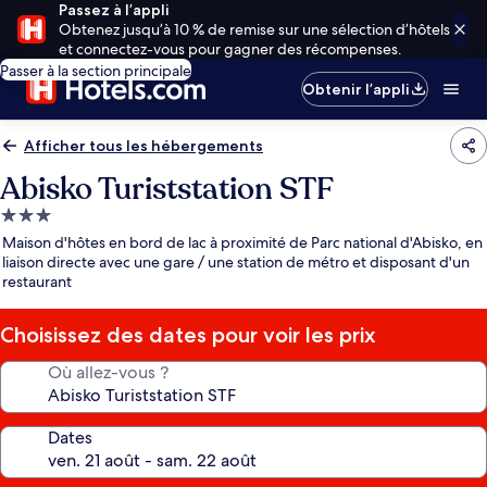
Passez à l’appli
Obtenez jusqu’à 10 % de remise sur une sélection d’hôtels
et connectez-vous pour gagner des récompenses.
Passer à la section principale
Obtenir l’appli
Afficher tous les hébergements
Abisko Turiststation STF
Hébergement
3.0 étoiles
Maison d'hôtes en bord de lac à proximité de Parc national d'Abisko, en
liaison directe avec une gare / une station de métro et disposant d'un
restaurant
Choisissez des dates pour voir les prix
Où allez-vous ?
Dates