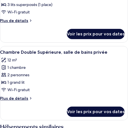
salle
3 lits superposés (1 place)
ce
de
bains
type
Wi-Fi gratuit
privée
de
Plus
Plus de détails
chambre :
de
détails
Chambre
Voir les prix pour vos dates
sur
Économique,
le
plusieurs
type
Afficher
Un lit bien fait, avec des draps blancs
7
lits,
de
Chambre Double Supérieure, salle de bains privée
toutes
chambre
salle
12 m²
Chambre
les
de
Économique,
1 chambre
photos
bains
plusieurs
pour
2 personnes
lits,
commune
ce
salle
1 grand lit
de
type
Wi-Fi gratuit
bains
de
commune
Plus
Plus de détails
chambre :
de
Chambre
détails
Voir les prix pour vos dates
sur
Double
le
Supérieure,
type
Hébergements similaires
salle