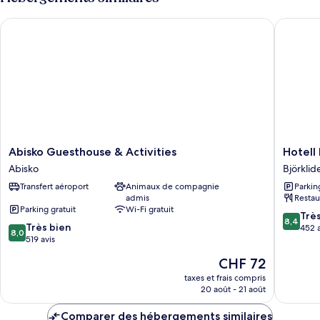
de
de
chambre
Abisko Guesthouse & Activities
Hotell Fj
Chambre
bains
Double
privée
Supérieure,
salle
de
bains
privée
Abisko
Hotell
Abisko Guesthouse & Activities
Hotell 
Guesthouse
Fjället
Abisko
Björklid
&
Björklid
Transfert aéroport
Animaux de compagnie
Parkin
Activities
admis
Restau
Abisko
Parking gratuit
Wi-Fi gratuit
8.4
Trè
8,4
8.0
Très bien
sur
452 a
8,0
sur
519 avis
10,
10,
Très
Le
CHF 72
Très
bien,
nouveau
bien,
taxes et frais compris
452 avis
prix
20 août - 21 août
519 avis
est
de
Comparer des hébergements similaires