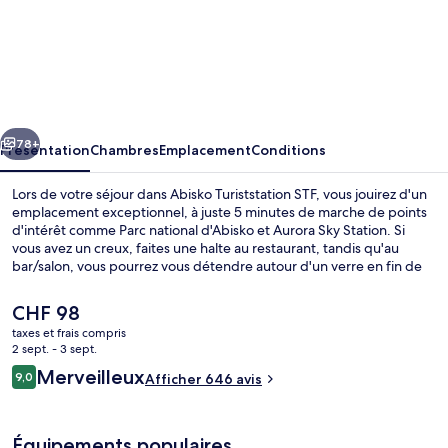
l’hébergement
Abisko
Turiststation
STF
cédent
Suivant
78+
Présentation
Chambres
Emplacement
Conditions
Lors de votre séjour dans Abisko Turiststation STF, vous jouirez d'un
emplacement exceptionnel, à juste 5 minutes de marche de points
d'intérêt comme Parc national d'Abisko et Aurora Sky Station. Si
vous avez un creux, faites une halte au restaurant, tandis qu'au
bar/salon, vous pourrez vous détendre autour d'un verre en fin de
journée. Au menu des petits plus offerts sur place, on trouve un
snack-bar/une épicerie fine, une terrasse et un jardin. Sympa non ?
Le
CHF 98
Les autres voyageurs ne disent que du bien en ce qui concerne le
prix
taxes et frais compris
personnel attentionné.
actuel
2 sept. - 3 sept.
Sauna
est
Avis
Merveilleux
9,0
Afficher 646 avis
de
9,0 sur 10
voyageurs
CHF 98.
Équipements populaires