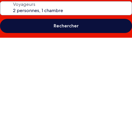
Voyageurs
Rechercher
Galerie
photos
de