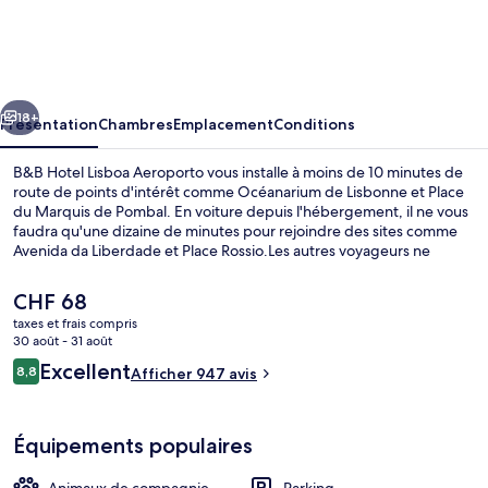
Hotel
Lisboa
Aeroporto
cédent
Suivant
18+
Présentation
Chambres
Emplacement
Conditions
B&B Hotel Lisboa Aeroporto vous installe à moins de 10 minutes de
route de points d'intérêt comme Océanarium de Lisbonne et Place
du Marquis de Pombal. En voiture depuis l'hébergement, il ne vous
faudra qu'une dizaine de minutes pour rejoindre des sites comme
Avenida da Liberdade et Place Rossio.Les autres voyageurs ne
disent que du bien en ce qui concerne le personnel attentionné.
Le
CHF 68
prix
taxes et frais compris
actuel
30 août - 31 août
Coin salon dans le hall
est
Avis
Excellent
8,8
Afficher 947 avis
de
8,8 sur 10
voyageurs
CHF 68.
Équipements populaires