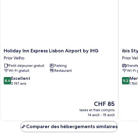
Matrimonial
Plus
Holiday
ibis
Holiday Inn Express Lisbon Airport by IHG
ibis S
Inn
Styles
Prior Velho
Prior Ve
Express
Lisboa
Petit déjeuner gratuit
Parking
Transf
Lisbon
Aeropor
Wi-Fi gratuit
Restaurant
Wi-Fi 
Airport
Prior
by
Velho
8.6
9.2
Excellent
Mer
8,6
9,2
IHG
sur
sur
2 197 avis
1 760
Prior
10,
10,
Velho
Excellent,
Merveill
2 197 avis
1 760 avi
Le
CHF 85
nouveau
taxes et frais compris
prix
14 août - 15 août
est
de
Comparer des hébergements similaires
CHF 85