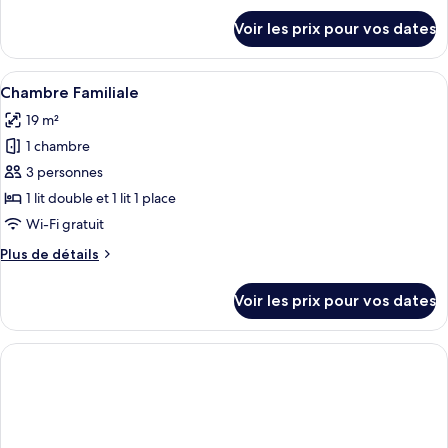
Chambre
détails
Voir les prix pour vos dates
sur
Standard
le
avec
type
Afficher
Chambre Familiale
lits
4
de
Chambre Familiale
toutes
jumeaux
chambre
19 m²
Chambre
les
Standard
1 chambre
photos
avec
pour
3 personnes
lits
ce
jumeaux
1 lit double et 1 lit 1 place
type
Wi-Fi gratuit
de
Plus
Plus de détails
chambre :
de
Chambre
détails
Voir les prix pour vos dates
sur
Familiale
le
type
de
chambre
Chambre
Familiale