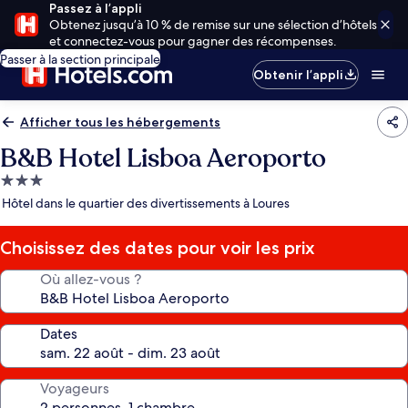
Passez à l’appli
Obtenez jusqu’à 10 % de remise sur une sélection d’hôtels
et connectez-vous pour gagner des récompenses.
Passer à la section principale
Obtenir l’appli
Afficher tous les hébergements
B&B Hotel Lisboa Aeroporto
Hébergement
3.0 étoiles
Hôtel dans le quartier des divertissements à Loures
Choisissez des dates pour voir les prix
Où allez-vous ?
Dates
Voyageurs