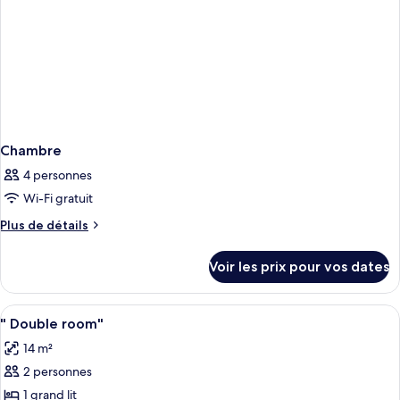
Chambre
4 personnes
Wi-Fi gratuit
Plus
Plus de détails
de
détails
Voir les prix pour vos dates
sur
le
type
Afficher
Minibar, coffres-forts dans les chambr
2
de
" Double room"
toutes
chambre
14 m²
Chambre
les
2 personnes
photos
pour
1 grand lit