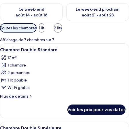
Vérifier la disponibilité pour ce week-end août 14 - août 16
Vérifier la disponibilité pour
Ce week-end
Le week-end prochain
août 14 - août 16
août 21 - août 23
Filtres
Toutes les chambres
1 lit
2 lits
disponibles
pour
Affichage de 7 chambres sur 7
les
Afficher
Une chambre d’hôtel moderne dotée d’u
4
Chambre Double Standard
chambres
toutes
17 m²
les
1 chambre
photos
pour
2 personnes
ce
1 lit double
type
Wi-Fi gratuit
de
Plus
Plus de détails
chambre :
de
Chambre
détails
Voir les prix pour vos dates
sur
Double
le
Standard
type
Afficher
Une chambre d’hôtel avec une tête de l
4
de
Chambre Double Supérieure