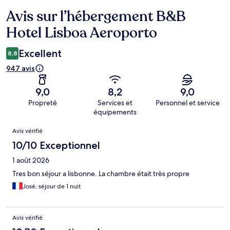
Avis sur l’hébergement B&B
Avis
Hotel Lisboa Aeroporto
Excellent
8,8
947 avis
9,0
8,2
9,0
Propreté
Services et
Personnel et service
équipements
Avis
Avis vérifié
10/10 Exceptionnel
1 août 2026
Tres bon séjour a lisbonne. La chambre était très propre
José, séjour de 1 nuit
Avis vérifié