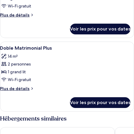
ce
Wi-Fi gratuit
type
Plus
Plus de détails
de
de
chambre :
détails
Voir les prix pour vos dates
sur
"
le
Double
type
Afficher
Minibar, coffres-forts dans les chambr
room"
2
de
Doble Matrimonial Plus
toutes
chambre
14 m²
"
les
Double
2 personnes
photos
room"
pour
1 grand lit
ce
Wi-Fi gratuit
type
Plus
Plus de détails
de
de
chambre :
détails
Voir les prix pour vos dates
sur
Doble
le
Matrimonial
type
Hébergements similaires
Plus
de
chambre
Holiday Inn Express Lisbon Airport by IHG
ibis Sty
Doble