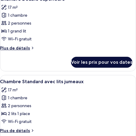
toutes
chambre
17 m²
Chambre
les
Double
1 chambre
photos
Standard
pour
2 personnes
ce
1 grand lit
type
Wi-Fi gratuit
de
Plus
Plus de détails
chambre :
de
Chambre
détails
Voir les prix pour vos dates
sur
Double
le
Supérieure
type
Afficher
Chambre Standard avec lits jumeaux
4
de
Chambre Standard avec lits jumeaux
toutes
chambre
17 m²
Chambre
les
Double
1 chambre
photos
Supérieure
pour
2 personnes
ce
2 lits 1 place
type
Wi-Fi gratuit
de
Plus
Plus de détails
chambre :
de