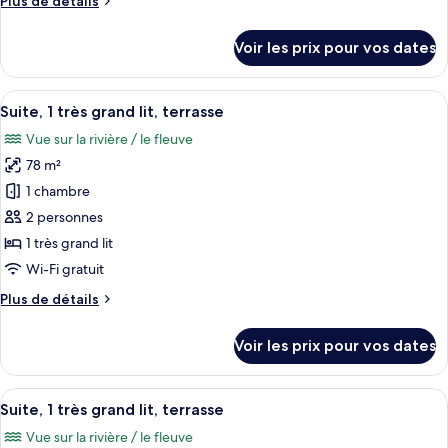
Plus de détails
Suite,
fleuve
de
1
détails
Voir les prix pour vos dates
très
sur
le
grand
type
Afficher
Une chambre d’hôtel avec un grand lit, 
lit,
7
de
Suite, 1 très grand lit, terrasse
toutes
vue
chambre
Vue sur la rivière / le fleuve
Suite,
les
ville
1
78 m²
photos
(Plaza)
très
pour
1 chambre
grand
ce
lit,
2 personnes
vue
type
1 très grand lit
ville
de
Wi-Fi gratuit
(Plaza)
chambre :
Plus
Plus de détails
Suite,
de
1
détails
Voir les prix pour vos dates
très
sur
le
grand
type
Afficher
Une chambre d’hôtel avec un grand lit, 
lit,
5
de
Suite, 1 très grand lit, terrasse
toutes
terrasse
chambre
Vue sur la rivière / le fleuve
Suite,
les