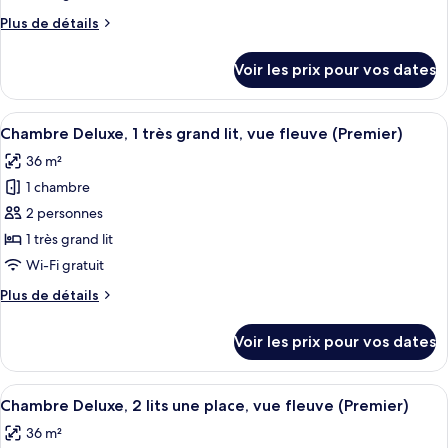
vue
de
fleuve
Plus
Plus de détails
chambre :
de
Suite,
détails
Voir les prix pour vos dates
sur
2
le
lits
type
Afficher
Une chambre d’hôtel avec un grand lit,
une
9
de
Chambre Deluxe, 1 très grand lit, vue fleuve (Premier)
toutes
place,
chambre
36 m²
Suite,
les
balcon,
2
1 chambre
photos
vue
lits
pour
2 personnes
fleuve
une
ce
place,
1 très grand lit
balcon,
type
Wi-Fi gratuit
vue
de
fleuve
Plus
Plus de détails
chambre :
de
Chambre
détails
Voir les prix pour vos dates
sur
Deluxe,
le
1
type
Afficher
Une chambre d’hôtel avec deux lits, u
très
9
de
Chambre Deluxe, 2 lits une place, vue fleuve (Premier)
toutes
grand
chambre
36 m²
Chambre
les
lit,