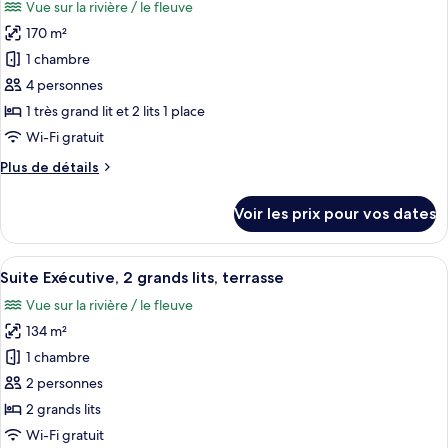
Vue sur la rivière / le fleuve
Suite
les
Two
Deluxe,
170 m²
photos
Bedrooms)
plusieurs
pour
1 chambre
lits
ce
(Royal
4 personnes
Thai
type
1 très grand lit et 2 lits 1 place
Deluxe,
de
Wi-Fi gratuit
Two
chambre :
Bedrooms)
Plus
Plus de détails
Suite
de
Présidentielle,
détails
Voir les prix pour vos dates
plusieurs
sur
le
lits
type
Afficher
Une salle de conférence avec vue sur l
(Two
8
de
Suite Exécutive, 2 grands lits, terrasse
toutes
Bedrooms)
chambre
Vue sur la rivière / le fleuve
Suite
les
Présidentielle,
134 m²
photos
plusieurs
pour
1 chambre
lits
ce
(Two
2 personnes
Bedrooms)
type
2 grands lits
de
Wi-Fi gratuit