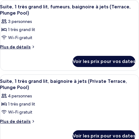
Exécutive,
Afficher
Une chambre d’hôtel moderne équipée d’
5
de
1
Suite, 1 très grand lit, fumeurs, baignoire à jets (Terrace,
toutes
chambre
Plunge Pool)
très
Suite
les
grand
3 personnes
Exécutive,
photos
lit,
1
1 très grand lit
pour
très
baignoire
Wi-Fi gratuit
ce
grand
à
lit,
type
Plus
Plus de détails
jets
baignoire
de
de
à
(Terrace,
détails
chambre :
Voir les prix pour vos dates
jets
sur
Plunge
Suite,
(Terrace,
le
Pool)
Plunge
1
type
Afficher
Une chambre d’hôtel moderne équipée d
Pool)
4
de
très
Suite, 1 très grand lit, baignoire à jets (Private Terrace,
toutes
chambre
Plunge Pool)
grand
Suite,
les
lit,
4 personnes
1
photos
fumeurs,
très
1 très grand lit
pour
grand
baignoire
Wi-Fi gratuit
ce
lit,
à
fumeurs,
type
Plus
Plus de détails
jets
baignoire
de
de
à
(Terrace,
détails
chambre :
Voir les prix pour vos dates
jets
sur
Plunge