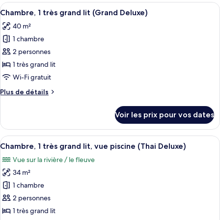
type
Afficher
Une chambre d’hôtel avec un grand li
grand
7
de
Chambre, 1 très grand lit (Grand Deluxe)
toutes
lit,
chambre
40 m²
Chambre
les
vue
Deluxe,
1 chambre
photos
fleuve
1
pour
2 personnes
très
ce
grand
1 très grand lit
lit,
type
Wi-Fi gratuit
vue
de
fleuve
Plus
Plus de détails
chambre :
de
Chambre,
détails
Voir les prix pour vos dates
sur
1
le
très
type
Afficher
Une chambre d’hôtel avec un grand lit,
grand
8
de
Chambre, 1 très grand lit, vue piscine (Thai Deluxe)
toutes
lit
chambre
Vue sur la rivière / le fleuve
Chambre,
les
(Grand
1
34 m²
photos
Deluxe)
très
pour
1 chambre
grand
ce
lit
2 personnes
(Grand
type
1 très grand lit
Deluxe)
de