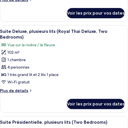
Suite
de
Exécutive,
détails
Voir les prix pour vos dates
1
sur
le
très
type
Afficher
Un vaste espace de vie comprenant un c
grand
5
de
Suite Deluxe, plusieurs lits (Royal Thai Deluxe, Two
toutes
lit,
chambre
Bedrooms)
Suite
les
terrasse
Vue sur la rivière / le fleuve
Exécutive,
photos
1
102 m²
pour
très
1 chambre
ce
grand
lit,
type
4 personnes
terrasse
de
1 très grand lit et 2 lits 1 place
chambre :
Wi-Fi gratuit
Suite
Plus
Plus de détails
Deluxe,
de
plusieurs
détails
Voir les prix pour vos dates
sur
lits
le
(Royal
type
Afficher
Une chambre d’hôtel avec deux lits, u
Thai
8
de
Suite Présidentielle, plusieurs lits (Two Bedrooms)
toutes
Deluxe,
chambre