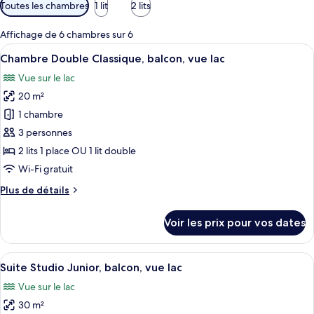
Filtres
Toutes les chambres
1 lit
2 lits
disponibles
pour
Affichage de 6 chambres sur 6
les
Afficher
Une chambre d’hôtel avec deux lits, un
5
Chambre Double Classique, balcon, vue lac
chambres
toutes
Vue sur le lac
les
20 m²
photos
pour
1 chambre
ce
3 personnes
type
2 lits 1 place OU 1 lit double
de
Wi-Fi gratuit
chambre :
Plus
Plus de détails
Chambre
de
Double
détails
Voir les prix pour vos dates
Classique,
sur
le
balcon,
type
Afficher
Une chambre d’hôtel équipée d’un lit, 
vue
6
de
Suite Studio Junior, balcon, vue lac
toutes
lac
chambre
Vue sur le lac
Chambre
les
Double
30 m²
photos