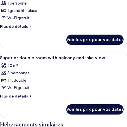
ce
view)
1 personne
type
1 grand lit 1 place
de
Wi-Fi gratuit
chambre :
Plus
Plus de détails
Chambre
de
Simple
détails
Voir les prix pour vos dates
Supérieure,
sur
le
balcon,
type
Afficher
Literie hypoallergénique, minibar, cof
vue
5
de
Superior double room with balcony and lake view
toutes
lac
chambre
20 m²
Chambre
les
Simple
3 personnes
photos
Supérieure,
pour
1 lit double
balcon,
ce
vue
Wi-Fi gratuit
lac
type
Plus
Plus de détails
de
de
chambre :
détails
Voir les prix pour vos dates
sur
Superior
le
double
type
Hébergements similaires
room
de