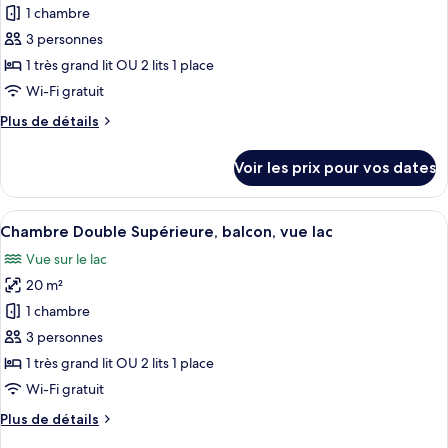
Classique,
pour
1 chambre
balcon,
ce
vue
3 personnes
lac
type
1 très grand lit OU 2 lits 1 place
de
Wi-Fi gratuit
chambre :
Plus
Plus de détails
Suite
de
Studio
détails
Voir les prix pour vos dates
Junior,
sur
le
balcon,
type
Afficher
Une chambre d’hôtel avec un grand lit,
vue
9
de
Chambre Double Supérieure, balcon, vue lac
toutes
lac
chambre
Vue sur le lac
Suite
les
Studio
20 m²
photos
Junior,
pour
1 chambre
balcon,
ce
vue
3 personnes
lac
type
1 très grand lit OU 2 lits 1 place
de
Wi-Fi gratuit
chambre :
Plus
Plus de détails
Chambre
de