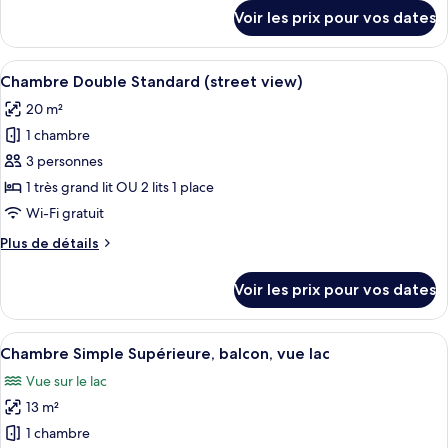
Double
détails
Voir les prix pour vos dates
Supérieure,
sur
le
balcon,
type
Afficher
Une chambre d’hôtel avec un lit, des l
vue
4
de
Chambre Double Standard (street view)
toutes
lac
chambre
20 m²
Chambre
les
Double
1 chambre
photos
Supérieure,
pour
3 personnes
balcon,
ce
vue
1 très grand lit OU 2 lits 1 place
lac
type
Wi-Fi gratuit
de
Plus
Plus de détails
chambre :
de
Chambre
détails
Voir les prix pour vos dates
sur
Double
le
Standard
type
Afficher
Une chambre d’hôtel avec un lit, une t
(street
6
de
Chambre Simple Supérieure, balcon, vue lac
toutes
view)
chambre
Vue sur le lac
Chambre
les
Double
13 m²
photos
Standard
pour
1 chambre
(street