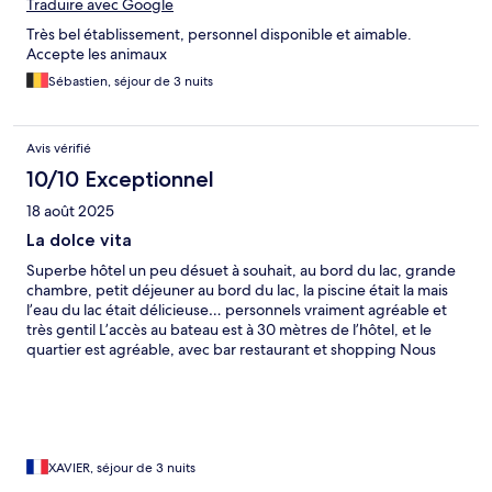
Traduire avec Google
Très bel établissement, personnel disponible et aimable.
Accepte les animaux
Sébastien, séjour de 3 nuits
Avis vérifié
10/10 Exceptionnel
18 août 2025
La dolce vita
Superbe hôtel un peu désuet à souhait, au bord du lac, grande
chambre, petit déjeuner au bord du lac, la piscine était la mais
l’eau du lac était délicieuse… personnels vraiment agréable et
très gentil L’accès au bateau est à 30 mètres de l’hôtel, et le
quartier est agréable, avec bar restaurant et shopping Nous
avions réservé 3 nuits et nous sommes restés une nuit en plus …
Que dire de plus … superbe séjour
XAVIER, séjour de 3 nuits