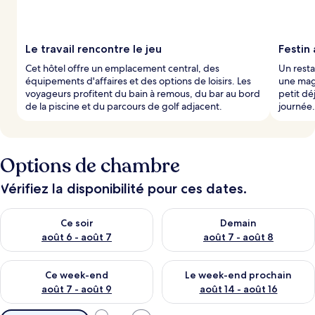
Le travail rencontre le jeu
Festin 
Cet hôtel offre un emplacement central, des
Un resta
équipements d'affaires et des options de loisirs. Les
une magi
voyageurs profitent du bain à remous, du bar au bord
petit dé
de la piscine et du parcours de golf adjacent.
journée.
Options de chambre
Vérifiez la disponibilité pour ces dates.
Vérifier la disponibilité pour ce soir août 6 - août 7
Vérifier la disponibilité pour 
Ce soir
Demain
août 6 - août 7
août 7 - août 8
Vérifier la disponibilité pour ce week-end août 7 - août 9
Vérifier la disponibilité pour 
Ce week-end
Le week-end prochain
août 7 - août 9
août 14 - août 16