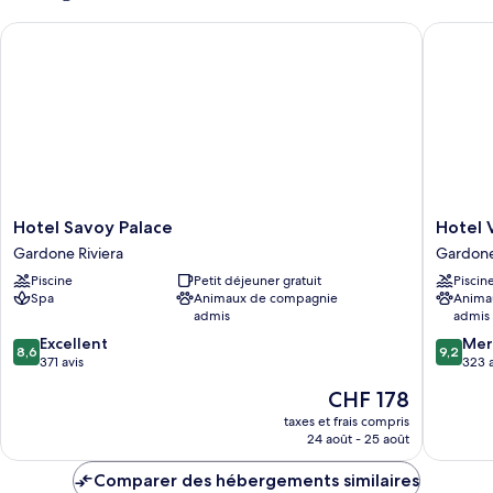
chambre
with
Hotel Savoy Palace
Hotel Vil
Superior
balcony
double
and
room
lake
with
balcony
view
and
lake
view
Hotel
Hotel
Hotel Savoy Palace
Hotel V
Savoy
Villa
Gardone Riviera
Gardone
Palace
Sofia
Piscine
Petit déjeuner gratuit
Piscin
Gardone
Gardon
Spa
Animaux de compagnie
Anima
Riviera
Riviera
admis
admis
8.6
9.2
Excellent
Mer
8,6
9,2
sur
sur
371 avis
323 a
10,
10,
Le
CHF 178
Excellent,
Merveill
nouveau
371 avis
323 avis
taxes et frais compris
prix
24 août - 25 août
est
de
Comparer des hébergements similaires