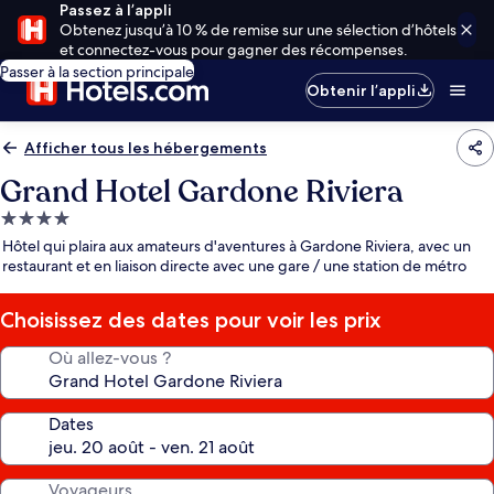
Passez à l’appli
Obtenez jusqu’à 10 % de remise sur une sélection d’hôtels
et connectez-vous pour gagner des récompenses.
Passer à la section principale
Obtenir l’appli
Afficher tous les hébergements
Grand Hotel Gardone Riviera
Hébergement
4.0 étoiles
Hôtel qui plaira aux amateurs d'aventures à Gardone Riviera, avec un
restaurant et en liaison directe avec une gare / une station de métro
Choisissez des dates pour voir les prix
Où allez-vous ?
Dates
Voyageurs