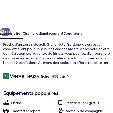
Grand
Hotel
Gardone
Riviera
cédent
Suivant
44+
Présentation
Chambres
Emplacement
Conditions
Proche d'un terrain de golf, Grand Hotel Gardone Riviera est un
choix excellent pour un séjour à Gardone Riviera. Après vous en être
donné à cœur joie au centre de fitness, vous pourrez aller reprendre
des forces au restaurant ou vous détendre autour d'un verre dans
l'un des 2 bars/salons. Au menu des petits plus offerts sur place, on
trouve un bar en bord de piscine, un bain à remous et une piscine
extérieure en saison. Sympa non ? Les autres voyageurs adorent le
Avis
Merveilleux
personnel attentionné.
9,0
Afficher 458 avis
9,0 sur 10
voyageurs
Solarium
Équipements populaires
Piscine
Petit déjeuner gratuit
Transfert aéroport
Animaux de compagnie