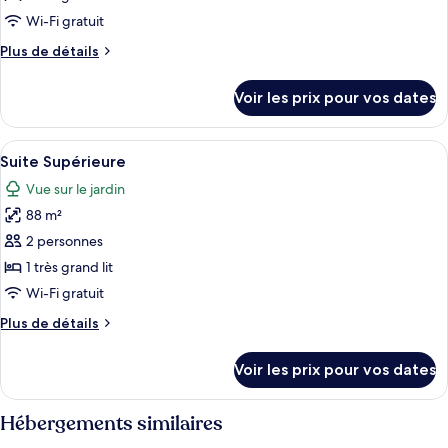
type
Wi-Fi gratuit
de
Plus
Plus de détails
chambre :
de
Suite
détails
Voir les prix pour vos dates
sur
Junior
le
type
Afficher
Une chambre d’hôtel avec un grand lit,
4
de
Suite Supérieure
toutes
chambre
Vue sur le jardin
Suite
les
Junior
88 m²
photos
pour
2 personnes
ce
1 très grand lit
type
Wi-Fi gratuit
de
Plus
Plus de détails
chambre :
de
Suite
détails
Voir les prix pour vos dates
sur
Supérieure
le
type
Hébergements similaires
de
chambre