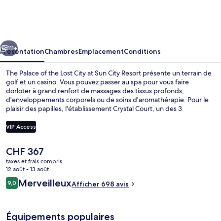
Palace
of
the
cédent
Suivant
Lost
111+
Présentation
Chambres
Emplacement
Conditions
City
The Palace of the Lost City at Sun City Resort présente un terrain de
at
golf et un casino. Vous pouvez passer au spa pour vous faire
dorloter à grand renfort de massages des tissus profonds,
Sun
d'enveloppements corporels ou de soins d'aromathérapie. Pour le
City
plaisir des papilles, l'établissement Crystal Court, un des 3
restaurants, sert des spécialités Cuisine internationale et est ouvert
Resort
pour le petit déjeuner et le dîner. Cet hôtel de luxe abrite en outre
VIP Access
un parc aquatique gratuit, une piscine extérieure et une
discothèque. Les autres voyageurs adorent le personnel
Le
CHF 367
attentionné.
Enceinte de l’hébergement
prix
taxes et frais compris
actuel
12 août - 13 août
est
Avis
Merveilleux
9,0
Afficher 698 avis
de
9,0 sur 10
voyageurs
CHF 367.
Équipements populaires