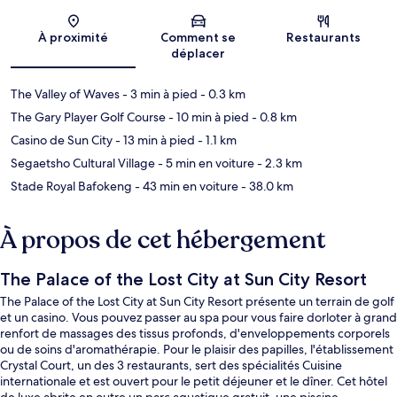
Carte
À proximité
Comment se
Restaurants
déplacer
The Valley of Waves
- 3 min à pied
- 0.3 km
The Gary Player Golf Course
- 10 min à pied
- 0.8 km
Casino de Sun City
- 13 min à pied
- 1.1 km
Segaetsho Cultural Village
- 5 min en voiture
- 2.3 km
Stade Royal Bafokeng
- 43 min en voiture
- 38.0 km
À propos de cet hébergement
The Palace of the Lost City at Sun City Resort
The Palace of the Lost City at Sun City Resort présente un terrain de golf
et un casino. Vous pouvez passer au spa pour vous faire dorloter à grand
renfort de massages des tissus profonds, d'enveloppements corporels
ou de soins d'aromathérapie. Pour le plaisir des papilles, l'établissement
Crystal Court, un des 3 restaurants, sert des spécialités Cuisine
internationale et est ouvert pour le petit déjeuner et le dîner. Cet hôtel
de luxe abrite en outre un parc aquatique gratuit, une piscine