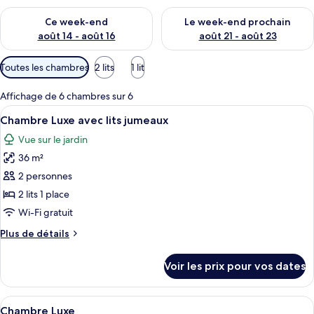
Vérifier la disponibilité pour ce week-end août 14 - août 16
Vérifier la disponibilité pour
Ce week-end
Le week-end prochain
août 14 - août 16
août 21 - août 23
Filtres
Toutes les chambres
2 lits
1 lit
disponibles
pour
Affichage de 6 chambres sur 6
les
Afficher
Une chambre d’hôtel avec un grand lit
3
Chambre Luxe avec lits jumeaux
chambres
toutes
Vue sur le jardin
les
36 m²
photos
pour
2 personnes
ce
2 lits 1 place
type
Wi-Fi gratuit
de
Plus
Plus de détails
chambre :
de
Chambre
détails
Voir les prix pour vos dates
sur
Luxe
le
avec
type
Afficher
Une chambre d’hôtel avec un lit à bald
lits
4
de
Chambre Luxe