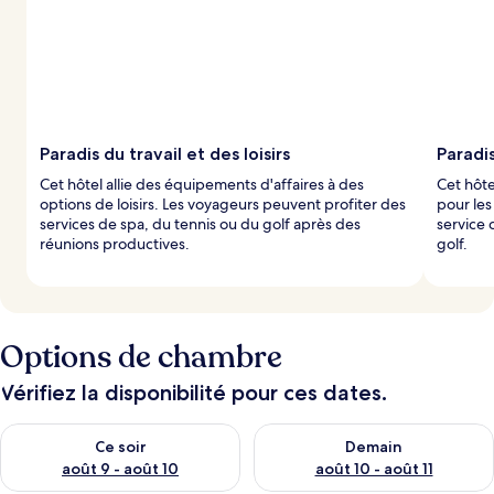
Paradis du travail et des loisirs
Paradi
Cet hôtel allie des équipements d'affaires à des
Cet hôte
options de loisirs. Les voyageurs peuvent profiter des
pour les
services de spa, du tennis ou du golf après des
service 
réunions productives.
golf.
Options de chambre
Vérifiez la disponibilité pour ces dates.
Vérifier la disponibilité pour ce soir août 9 - août 10
Vérifier la disponibilité pour 
Ce soir
Demain
août 9 - août 10
août 10 - août 11