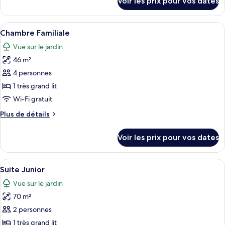
Voir les prix pour vos dates
sur
Chambre
le
Luxe
type
Afficher
Une chambre d’hôtel avec un grand lit
4
de
Chambre Familiale
toutes
chambre
Vue sur le jardin
Chambre
les
Luxe
46 m²
photos
pour
4 personnes
ce
1 très grand lit
type
Wi-Fi gratuit
de
Plus
Plus de détails
chambre :
de
Chambre
détails
Voir les prix pour vos dates
sur
Familiale
le
type
Afficher
Une chambre d’hôtel avec un grand lit,
4
de
Suite Junior
toutes
chambre
Vue sur le jardin
Chambre
les
Familiale
70 m²
photos
pour
2 personnes
ce
1 très grand lit