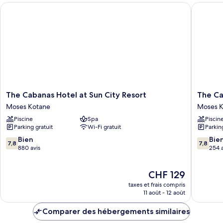
The Cabanas Hotel at Sun City Resort
The Casc
Suite
Supérieure
The
The
The Cabanas Hotel at Sun City Resort
The Ca
Cabanas
Cascade
Moses Kotane
Moses K
Hotel
Hotel
Piscine
Spa
Piscin
at
at
Parking gratuit
Wi-Fi gratuit
Parkin
Sun
Sun
City
City
7.8
7.8
Bien
Bie
7,8
7,8
Resort
Resort
sur
sur
880 avis
254 a
Moses
Moses
10,
10,
Kotane
Kotane
Bien,
Bien,
Le
CHF 129
880 avis
254 avis
nouveau
taxes et frais compris
prix
11 août - 12 août
est
de
Comparer des hébergements similaires
CHF 129