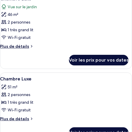
toutes
jumeaux
chambre
Vue sur le jardin
Chambre
les
Luxe
46 m²
photos
avec
pour
2 personnes
lits
ce
jumeaux
1 très grand lit
type
Wi-Fi gratuit
de
Plus
Plus de détails
chambre :
de
Chambre
détails
Voir les prix pour vos dates
sur
Luxe
le
type
Afficher
Une chambre d’hôtel avec un lit, un bu
3
de
Chambre Luxe
toutes
chambre
51 m²
Chambre
les
Luxe
2 personnes
photos
pour
1 très grand lit
ce
Wi-Fi gratuit
type
Plus
Plus de détails
de
de
chambre :
détails