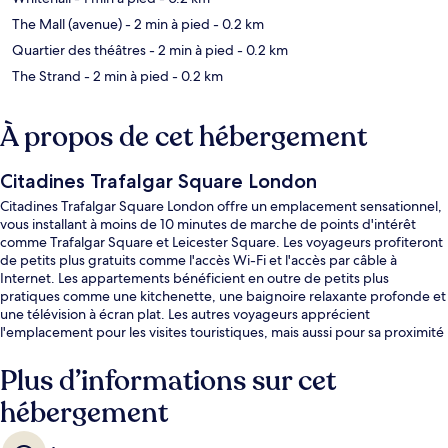
The Mall (avenue)
- 2 min à pied
- 0.2 km
Quartier des théâtres
- 2 min à pied
- 0.2 km
The Strand
- 2 min à pied
- 0.2 km
À propos de cet hébergement
Citadines Trafalgar Square London
Citadines Trafalgar Square London offre un emplacement sensationnel,
vous installant à moins de 10 minutes de marche de points d'intérêt
comme Trafalgar Square et Leicester Square. Les voyageurs profiteront
de petits plus gratuits comme l'accès Wi-Fi et l'accès par câble à
Internet. Les appartements bénéficient en outre de petits plus
pratiques comme une kitchenette, une baignoire relaxante profonde et
une télévision à écran plat. Les autres voyageurs apprécient
l'emplacement pour les visites touristiques, mais aussi pour sa proximité
avec les transports publics : Station de métro Embankment est à 3 min à
pied et Station de métro Charing Cross, à 4 min de marche.
Plus d’informations sur cet
hébergement