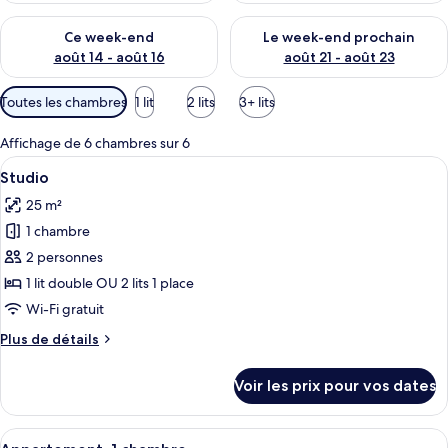
Vérifier la disponibilité pour ce week-end août 14 - août 16
Vérifier la disponibilité pour
Ce week-end
Le week-end prochain
août 14 - août 16
août 21 - août 23
Filtres
Toutes les chambres
1 lit
2 lits
3+ lits
disponibles
pour
Affichage de 6 chambres sur 6
les
Afficher
Studio
5
Studio
chambres
toutes
25 m²
les
1 chambre
photos
pour
2 personnes
ce
1 lit double OU 2 lits 1 place
type
Wi-Fi gratuit
de
Plus
Plus de détails
chambre :
de
Studio
détails
Voir les prix pour vos dates
sur
le
type
Afficher
Appartement, 1 chambre
5
de