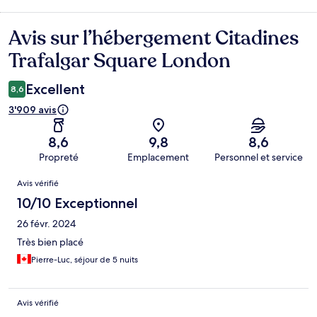
Avis sur l’hébergement Citadines
Avis
Trafalgar Square London
Excellent
8,6
3'909 avis
8,6
9,8
8,6
Propreté
Emplacement
Personnel et service
Avis
Avis vérifié
10/10 Exceptionnel
26 févr. 2024
Très bien placé
Pierre-Luc, séjour de 5 nuits
Avis vérifié