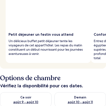
Petit déjeuner un festin vous attend
Confor
Un délicieux buffet petit déjeuner tente les
Entrez 
voyageurs de cet appart'hôtel. Les repas du matin
égyptien
constituent un début nourrissant pour les journées
supérieu
aventureuses à venir.
profonde
total.
Options de chambre
Vérifiez la disponibilité pour ces dates.
Vérifier la disponibilité pour ce soir août 9 - août 10
Vérifier la disponibilité pour 
Ce soir
Demain
août 9 - août 10
août 10 - août 11