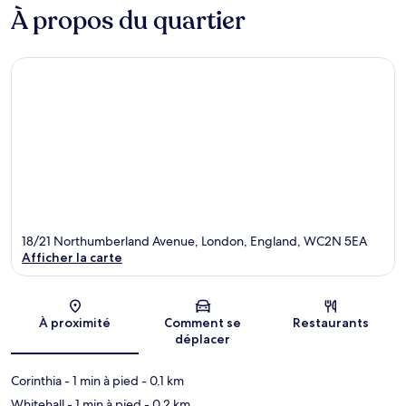
À propos du quartier
18/21 Northumberland Avenue, London, England, WC2N 5EA
Afficher la carte
Carte
À proximité
Comment se
Restaurants
déplacer
Corinthia
- 1 min à pied
- 0.1 km
Whitehall
- 1 min à pied
- 0.2 km