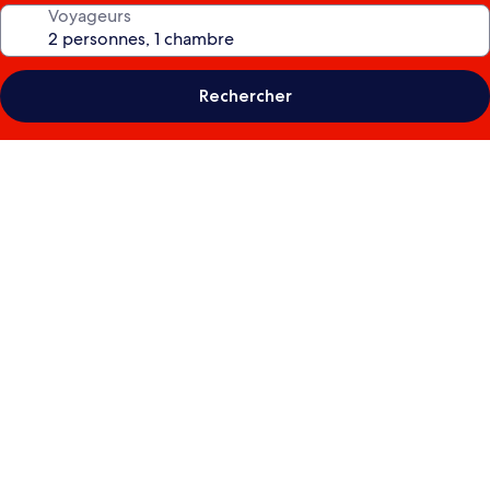
Voyageurs
Rechercher
Galerie
photos
de