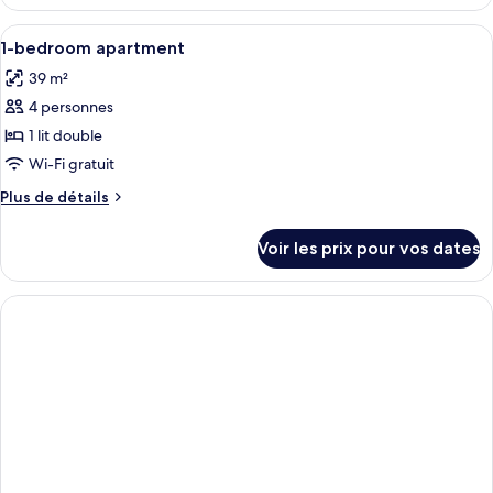
le
type
Afficher
Draps en coton égyptien, literie de qu
9
de
1-bedroom apartment
toutes
chambre
39 m²
Chambre
les
4 personnes
photos
pour
1 lit double
ce
Wi-Fi gratuit
type
Plus
Plus de détails
de
de
chambre :
détails
Voir les prix pour vos dates
sur
1-
le
bedroom
type
apartment
de
chambre
1-
bedroom
apartment