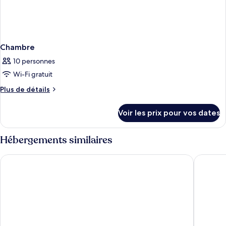
Chambre
10 personnes
Wi-Fi gratuit
Plus
Plus de détails
de
détails
Voir les prix pour vos dates
sur
le
type
Hébergements similaires
de
chambre
Strand Palace Hotel
Club Qua
Chambre