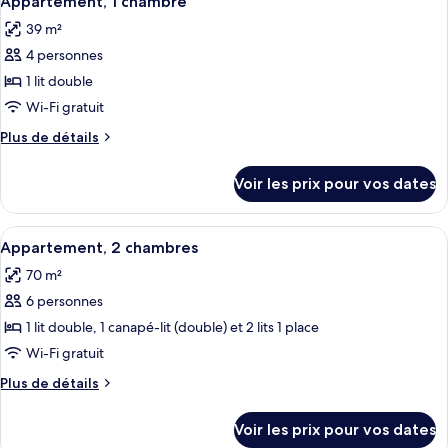
Appartement, 1 chambre
toutes
chambre
39 m²
Studio
les
4 personnes
photos
pour
1 lit double
ce
Wi-Fi gratuit
type
Plus
Plus de détails
de
de
chambre :
détails
Voir les prix pour vos dates
sur
Appartement,
le
1
type
Afficher
Appartement, 2 chambres
chambre
5
de
Appartement, 2 chambres
toutes
chambre
70 m²
Appartement,
les
1
6 personnes
photos
chambre
pour
1 lit double, 1 canapé-lit (double) et 2 lits 1 place
ce
Wi-Fi gratuit
type
Plus
Plus de détails
de
de
chambre :
détails
Voir les prix pour vos dates
sur
Appartement,