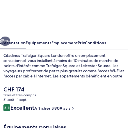
l’hébergement
Citadines
Trafalgar
Square
London
cédent
Suivant
18+
Présentation
Équipements
Emplacement
Prix
Conditions
Citadines Trafalgar Square London offre un emplacement
sensationnel, vous installant à moins de 10 minutes de marche de
points d'intérêt comme Trafalgar Square et Leicester Square. Les
voyageurs profiteront de petits plus gratuits comme l'accès Wi-Fi et
l'accès par câble à Internet. Les appartements bénéficient en outre
de petits plus pratiques comme une kitchenette, une baignoire
relaxante profonde et une télévision à écran plat. Les autres
Le
CHF 174
voyageurs apprécient l'emplacement pour les visites touristiques,
prix
taxes et frais compris
mais aussi pour sa proximité avec les transports publics : Station de
actuel
31 août - 1 sept.
métro Embankment est à 3 min à pied et Station de métro Charing
Extérieur
est
Avis
Cross, à 4 min de marche.
Excellent
8,6
Afficher 3 909 avis
de
8,6 sur 10
voyageurs
CHF 174.
Équipements populaires