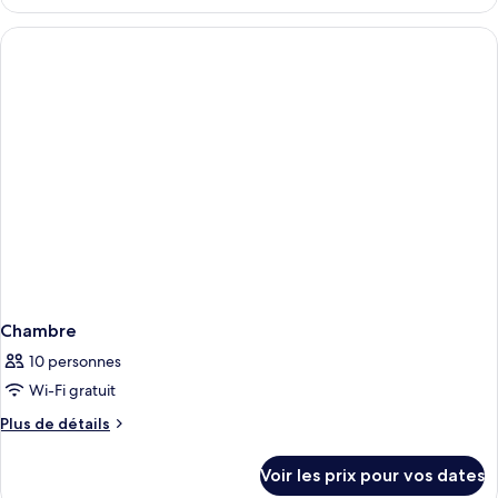
le
2
type
chambres
de
chambre
Appartement,
2
chambres
Chambre
10 personnes
Wi-Fi gratuit
Plus
Plus de détails
de
détails
Voir les prix pour vos dates
sur