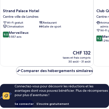
Strand
Club
Strand Palace Hotel
Club Q
Palace
Quarter
Centre-ville de Londres
Centre-v
Hotel
Hotel
Wi-Fi gratuit
Restaurant
Anima
Centre-
Trafalga
Climatisation
Salle de sport
admis
ville
Square,
Wi-Fi 
de
London
9.0
Merveilleux
9,0
9.2
Londres
Centre-
Mer
sur
5 557 avis
9,2
sur
ville
1 296
10,
10,
de
Merveilleux,
Merveill
Londres
5 557 avis
Le
CHF 132
1 296 avi
nouveau
taxes et frais compris
prix
30 août - 31 août
est
de
Comparer des hébergements similaires
CHF 132
Connectez-vous pour découvrir les réductions et les
avantages dont vous pouvez bénéficier. Plus de récompenses
pour plus d’aventures !
Se connecter
S’inscrire gratuitement