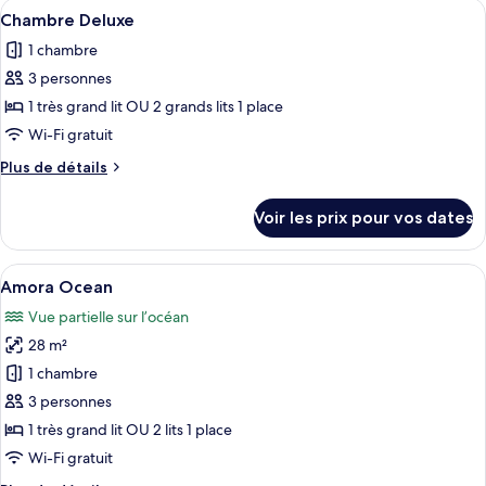
Afficher
Une chambre d’hôtel moderne dotée d’un
9
de
Chambre Deluxe
toutes
chambre
1 chambre
Chambre
les
Deluxe
3 personnes
photos
pour
1 très grand lit OU 2 grands lits 1 place
ce
Wi-Fi gratuit
type
Plus
Plus de détails
de
de
chambre :
détails
Voir les prix pour vos dates
sur
Chambre
le
Deluxe
type
Afficher
Une chambre d’hôtel moderne dotée d’un
6
de
Amora Ocean
toutes
chambre
Vue partielle sur l’océan
Chambre
les
Deluxe
28 m²
photos
pour
1 chambre
ce
3 personnes
type
1 très grand lit OU 2 lits 1 place
de
Wi-Fi gratuit
chambre :