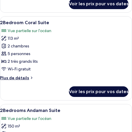
détails
Voir les prix pour vos dates
Suite
sur
le
type
Afficher
Une chambre d’hôtel équipée d’une tél
6
de
2Bedroom Coral Suite
toutes
chambre
Vue partielle sur l’océan
1Bedroom
les
Casuarina
113 m²
photos
Suite
pour
2 chambres
ce
5 personnes
type
2 très grands lits
de
Wi-Fi gratuit
chambre :
Plus
Plus de détails
2Bedroom
de
Coral
détails
Voir les prix pour vos dates
Suite
sur
le
type
Afficher
Un salon bien éclairé, avec un canapé, 
11
de
2Bedrooms Andaman Suite
toutes
chambre
Vue partielle sur l’océan
2Bedroom
les
Coral
150 m²
photos
Suite