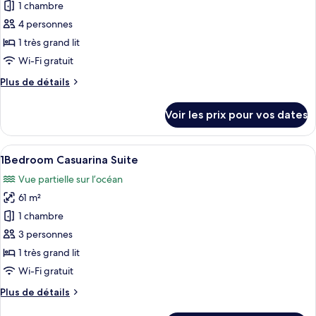
1 chambre
Deluxe
les
Room
4 personnes
photos
-
pour
1 très grand lit
Twin
ce
Wi-Fi gratuit
type
Plus
Plus de détails
de
de
chambre :
détails
Voir les prix pour vos dates
sur
Deluxe
le
Family
type
Afficher
Un salon comprenant un canapé, une ta
Pool
8
de
1Bedroom Casuarina Suite
toutes
chambre
View
Vue partielle sur l’océan
Deluxe
les
Family
61 m²
photos
Pool
pour
1 chambre
View
ce
3 personnes
type
1 très grand lit
de
Wi-Fi gratuit
chambre :
Plus
Plus de détails
1Bedroom
de
Casuarina