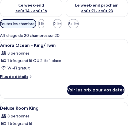
Vérifier la disponibilité pour ce week-end août 14 - août 16
Vérifier la disponibilité pour
Ce week-end
Le week-end prochain
août 14 - août 16
août 21 - août 23
Filtres
Toutes les chambres
1 lit
2 lits
3+ lits
disponibles
pour
Affichage de 20 chambres sur 20
les
Afficher
Minibar, coffres-forts dans les chambr
5
Amora Ocean - King/Twin
chambres
toutes
3 personnes
les
1 très grand lit OU 2 lits 1 place
photos
pour
Wi-Fi gratuit
ce
Plus
Plus de détails
type
de
détails
de
Voir les prix pour vos dates
sur
chambre :
le
Amora
type
Afficher
Une chambre d’hôtel avec un grand lit,
8
Ocean
de
Deluxe Room King
toutes
chambre
-
3 personnes
Amora
les
King/Twin
Ocean
1 très grand lit
photos
-