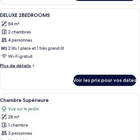
le
type
Afficher
Une chambre d’hôtel avec deux lits, un
5
de
DELUXE 2BEDROOMS
toutes
chambre
84 m²
AMORA
les
2BEDROOMS
2 chambres
photos
pour
4 personnes
ce
2 lits 1 place et 1 très grand lit
type
Wi-Fi gratuit
de
Plus
Plus de détails
chambre :
de
DELUXE
détails
Voir les prix pour vos dates
sur
2BEDROOMS
le
type
Afficher
Une chambre d’hôtel moderne, dotée d’
13
de
Chambre Supérieure
toutes
chambre
Vue sur le jardin
DELUXE
les
2BEDROOMS
28 m²
photos
pour
1 chambre
ce
3 personnes
type