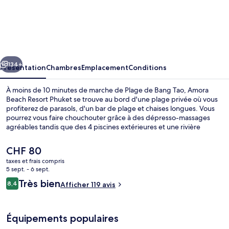
Amora
Beach
Resort
Phuket
cédent
Suivant
134+
Présentation
Chambres
Emplacement
Conditions
À moins de 10 minutes de marche de Plage de Bang Tao, Amora
Beach Resort Phuket se trouve au bord d'une plage privée où vous
profiterez de parasols, d'un bar de plage et chaises longues. Vous
pourrez vous faire chouchouter grâce à des dépresso-massages
agréables tandis que des 4 piscines extérieures et une rivière
artificielle (lazy river) vous permettront de passer des moments de
pure détente. L'établissement NORA Beach Club, l'un des 2
Le
CHF 80
restaurants, sert des spécialités Cuisine internationale et est ouvert
prix
taxes et frais compris
pour le déjeuner et le dîner. Cet hôtel de luxe abrite en outre 2
actuel
5 sept. - 6 sept.
bars/lounges, un club pour enfants (gratuit) et un bar en bord de
4 piscines extérieures, chaises longues
est
Avis
piscine. Les autres voyageurs sont séduits par la présentation
Très bien
8,4
Afficher 119 avis
de
8,4 sur 10
générale.
voyageurs
CHF 80.
Équipements populaires