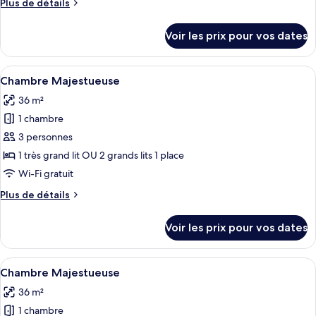
Plus
Plus de détails
Amora
de
Ocean
détails
Voir les prix pour vos dates
sur
le
type
Afficher
Une chambre d’hôtel moderne avec un g
11
de
Chambre Majestueuse
toutes
chambre
36 m²
Amora
les
Ocean
1 chambre
photos
pour
3 personnes
ce
1 très grand lit OU 2 grands lits 1 place
type
Wi-Fi gratuit
de
Plus
Plus de détails
chambre :
de
Chambre
détails
Voir les prix pour vos dates
sur
Majestueuse
le
type
Afficher
Une chambre d’hôtel moderne avec un g
11
de
Chambre Majestueuse
toutes
chambre
36 m²
Chambre
les
Majestueuse
1 chambre
photos