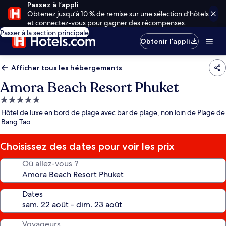
Passez à l’appli
Obtenez jusqu’à 10 % de remise sur une sélection d’hôtels
et connectez-vous pour gagner des récompenses.
Passer à la section principale
Obtenir l’appli
Afficher tous les hébergements
Amora Beach Resort Phuket
Hébergement
5.0 étoiles
Hôtel de luxe en bord de plage avec bar de plage, non loin de Plage de
Bang Tao
Choisissez des dates pour voir les prix
Où allez-vous ?
Dates
Voyageurs