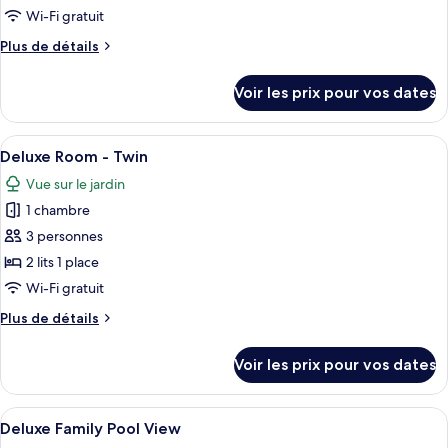
de
Wi-Fi gratuit
chambre :
Plus
Plus de détails
Superior
de
Garden
détails
Voir les prix pour vos dates
View
sur
le
-
type
Afficher
Une chambre d’hôtel avec un grand lit,
Twin
5
de
Deluxe Room - Twin
toutes
chambre
Vue sur le jardin
Superior
les
Garden
1 chambre
photos
View
pour
3 personnes
-
ce
Twin
2 lits 1 place
type
Wi-Fi gratuit
de
Plus
Plus de détails
chambre :
de
Deluxe
détails
Voir les prix pour vos dates
sur
Room
le
-
type
Afficher
Une chambre d’hôtel avec un grand lit,
Twin
8
de
Deluxe Family Pool View
toutes
chambre