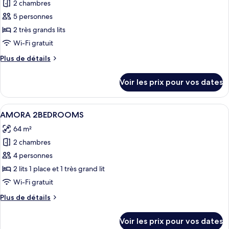
pour
2 chambres
ce
5 personnes
type
2 très grands lits
de
Wi-Fi gratuit
chambre :
Plus
Plus de détails
2Bedrooms
de
Andaman
détails
Voir les prix pour vos dates
Suite
sur
le
type
Afficher
Une chambre d’hôtel moderne, dotée d’
6
de
AMORA 2BEDROOMS
toutes
chambre
64 m²
2Bedrooms
les
Andaman
2 chambres
photos
Suite
pour
4 personnes
ce
2 lits 1 place et 1 très grand lit
type
Wi-Fi gratuit
de
Plus
Plus de détails
chambre :
de
AMORA
détails
Voir les prix pour vos dates
sur
2BEDROOMS