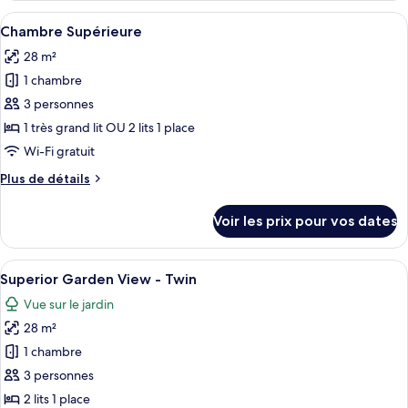
type
Afficher
Une chambre d’hôtel moderne avec un g
7
de
Chambre Supérieure
toutes
chambre
28 m²
Chambre
les
Supérieure
1 chambre
photos
pour
3 personnes
ce
1 très grand lit OU 2 lits 1 place
type
Wi-Fi gratuit
de
Plus
Plus de détails
chambre :
de
Chambre
détails
Voir les prix pour vos dates
sur
Supérieure
le
type
Afficher
Une chambre d’hôtel avec deux lits, un
8
de
Superior Garden View - Twin
toutes
chambre
Vue sur le jardin
Chambre
les
Supérieure
28 m²
photos
pour
1 chambre
ce
3 personnes
type
2 lits 1 place