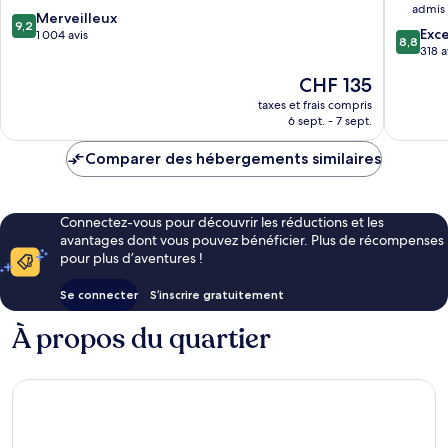
admis
Group
9.2
Merveilleux
9,2
8.8
Choeng
Exce
sur
1 004 avis
8,8
sur
Thale
318 a
10,
10,
Merveilleux,
Le
CHF 135
Excellen
1 004 avis
nouveau
318 avis
taxes et frais compris
prix
6 sept. - 7 sept.
est
de
Comparer des hébergements similaires
CHF 135
Connectez-vous pour découvrir les réductions et les
avantages dont vous pouvez bénéficier. Plus de récompenses
pour plus d’aventures !
Se connecter
S’inscrire gratuitement
À propos du quartier