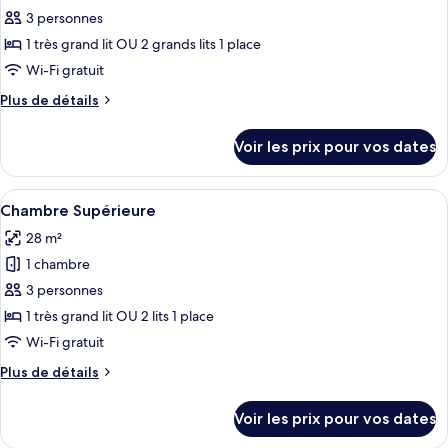
pour
3 personnes
ce
1 très grand lit OU 2 grands lits 1 place
type
Wi-Fi gratuit
de
Plus
Plus de détails
chambre :
de
Chambre
détails
Voir les prix pour vos dates
sur
Majestueuse
le
type
Afficher
Une chambre d’hôtel moderne dotée d’un
9
de
Chambre Supérieure
toutes
chambre
28 m²
Chambre
les
Majestueuse
1 chambre
photos
pour
3 personnes
ce
1 très grand lit OU 2 lits 1 place
type
Wi-Fi gratuit
de
Plus
Plus de détails
chambre :
de
Chambre
détails
Voir les prix pour vos dates
sur
Supérieure
le