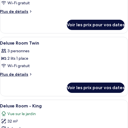
pour
Wi-Fi gratuit
King/Twin
ce
Plus
Plus de détails
type
de
détails
de
Voir les prix pour vos dates
sur
chambre :
le
Deluxe
type
Afficher
Une chambre d’hôtel moderne dotée d’u
6
Room
de
Deluxe Room Twin
toutes
chambre
King
3 personnes
Deluxe
les
Room
2 lits 1 place
photos
King
pour
Wi-Fi gratuit
ce
Plus
Plus de détails
type
de
détails
de
Voir les prix pour vos dates
sur
chambre :
le
Deluxe
type
Afficher
Une chambre d’hôtel moderne, dotée d’
5
Room
de
Deluxe Room - King
toutes
chambre
Twin
Vue sur le jardin
Deluxe
les
Room
32 m²
photos
Twin