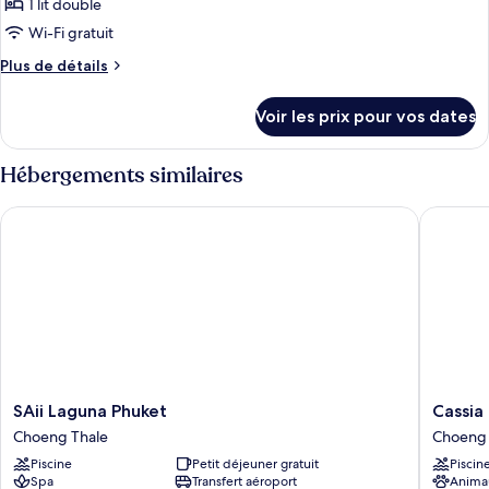
1 lit double
de
Wi-Fi gratuit
chambre :
Plus
Plus de détails
Chambre
de
Supérieure
détails
Voir les prix pour vos dates
sur
le
type
Hébergements similaires
de
chambre
SAii Laguna Phuket
Cassia P
Chambre
Supérieure
SAii
Cassia
SAii Laguna Phuket
Cassia
Laguna
Phuket,
Choeng Thale
Choeng 
Phuket
part
Piscine
Petit déjeuner gratuit
Piscin
Choeng
of
Spa
Transfert aéroport
Anima
Thale
Banyan