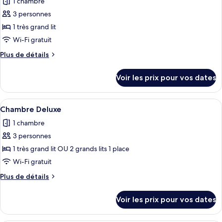
pour
1 chambre
ce
3 personnes
type
1 très grand lit
de
Wi-Fi gratuit
chambre :
Plus
Plus de détails
Deluxe
de
Room
détails
Voir les prix pour vos dates
-
sur
le
King
type
Afficher
Une chambre d’hôtel avec deux lits, un
7
de
Chambre Deluxe
toutes
chambre
1 chambre
Deluxe
les
Room
3 personnes
photos
-
pour
1 très grand lit OU 2 grands lits 1 place
King
ce
Wi-Fi gratuit
type
Plus
Plus de détails
de
de
chambre :
détails
Voir les prix pour vos dates
sur
Chambre
le
Deluxe
type