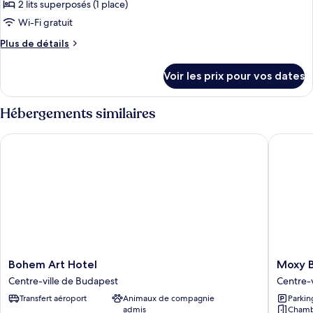
ce
2 lits superposés (1 place)
type
Wi-Fi gratuit
de
Plus
Plus de détails
chambre :
de
Surprise
détails
Voir les prix pour vos dates
sur
Room
le
(depending
type
Hébergements similaires
on
de
availability)
chambre
Bohem Art Hotel
Moxy Bu
Surprise
Room
(depending
on
availability)
Bohem
Moxy
Bohem Art Hotel
Moxy 
Art
Budape
Centre-ville de Budapest
Centre-
Hotel
Downto
Transfert aéroport
Animaux de compagnie
Parkin
Centre-
Centre-
admis
Chamb
ville
ville