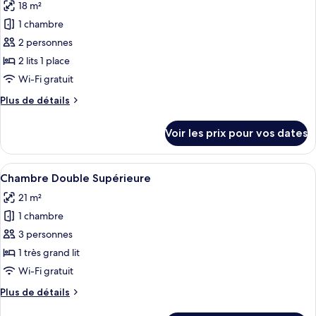
18 m²
Chambre
les
Double
1 chambre
photos
Confort
pour
2 personnes
ce
2 lits 1 place
type
Wi-Fi gratuit
de
Plus
Plus de détails
chambre :
de
Chambre
détails
Voir les prix pour vos dates
sur
Confort
le
avec
type
Afficher
Une chambre d’hôtel moderne avec un gr
lits
7
de
Chambre Double Supérieure
toutes
jumeaux
chambre
21 m²
Chambre
les
Confort
1 chambre
photos
avec
pour
3 personnes
lits
ce
jumeaux
1 très grand lit
type
Wi-Fi gratuit
de
Plus
Plus de détails
chambre :
de