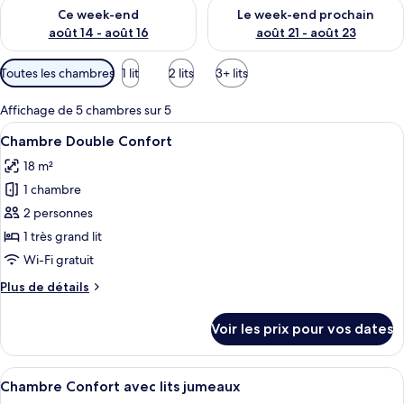
Vérifier la disponibilité pour ce week-end août 14 - août 16
Vérifier la disponibilité pour
Ce week-end
Le week-end prochain
août 14 - août 16
août 21 - août 23
Filtres
Toutes les chambres
1 lit
2 lits
3+ lits
disponibles
pour
Affichage de 5 chambres sur 5
les
Afficher
Une chambre d’hôtel moderne dotée d’un
6
Chambre Double Confort
chambres
toutes
18 m²
les
1 chambre
photos
pour
2 personnes
ce
1 très grand lit
type
Wi-Fi gratuit
de
Plus
Plus de détails
chambre :
de
Chambre
détails
Voir les prix pour vos dates
sur
Double
le
Confort
type
Afficher
Une chambre d’hôtel moderne avec deux 
6
de
Chambre Confort avec lits jumeaux
toutes
chambre