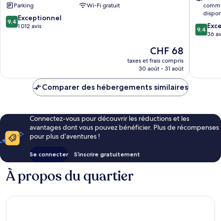
Parking
Wi-Fi gratuit
commu
de
de
dispon
9.4
Budapest
Exceptionnel
Budape
9,4
9.4
Exc
sur
1 012 avis
9,4
sur
36 av
10,
10,
Exceptionnel,
Le
CHF 68
Exceptio
1 012 avis
nouveau
36 avis
taxes et frais compris
prix
30 août - 31 août
est
de
Comparer des hébergements similaires
CHF 68
Connectez-vous pour découvrir les réductions et les
avantages dont vous pouvez bénéficier. Plus de récompenses
pour plus d’aventures !
Se connecter
S’inscrire gratuitement
À propos du quartier