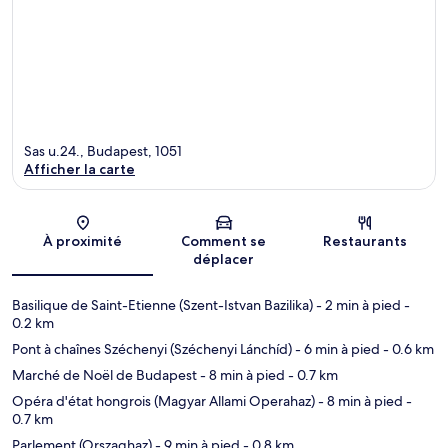
Sas u.24., Budapest, 1051
Afficher la carte
Carte
À proximité
Comment se
Restaurants
déplacer
Basilique de Saint-Etienne (Szent-Istvan Bazilika)
- 2 min à pied
-
0.2 km
Pont à chaînes Széchenyi (Széchenyi Lánchíd)
- 6 min à pied
- 0.6 km
Marché de Noël de Budapest
- 8 min à pied
- 0.7 km
Opéra d'état hongrois (Magyar Allami Operahaz)
- 8 min à pied
-
0.7 km
Parlement (Orszaghaz)
- 9 min à pied
- 0.8 km