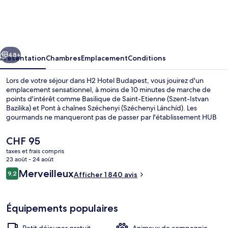
Hotel
Budapest
cédent
Suivant
48+
Présentation
Chambres
Emplacement
Conditions
Lors de votre séjour dans H2 Hotel Budapest, vous jouirez d'un
emplacement sensationnel, à moins de 10 minutes de marche de
points d'intérêt comme Basilique de Saint-Etienne (Szent-Istvan
Bazilika) et Pont à chaînes Széchenyi (Széchenyi Lánchíd). Les
gourmands ne manqueront pas de passer par l'établissement HUB
qui les accueille pour le petit déjeuner, le déjeuner et le dîner. À
moins de 5 minutes en voiture, vous trouverez aussi des sites
Le
CHF 95
comme Ile Marguerite et Parlement (Orszaghaz). Les autres
prix
taxes et frais compris
voyageurs adorent le personnel attentionné et le petit déjeuner.
actuel
23 août - 24 août
L'hébergement se situe à une très courte distance à pied des
Hall
est
Avis
transports publics : Station de métro Arany János utca se trouve à 4
Merveilleux
9,2
Afficher 1 840 avis
de
9,2 sur 10
min et Station de métro Bajcsy-Zsilinszky út, à 6 min.
voyageurs
CHF 95.
Équipements populaires