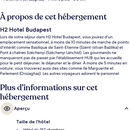
À propos de cet hébergement
H2 Hotel Budapest
Lors de votre séjour dans H2 Hotel Budapest, vous jouirez d'un
emplacement sensationnel, à moins de 10 minutes de marche de points
d'intérêt comme Basilique de Saint-Etienne (Szent-Istvan Bazilika) et
Pont à chaînes Széchenyi (Széchenyi Lánchíd). Les gourmands ne
manqueront pas de passer par l'établissement HUB qui les accueille
pour le petit déjeuner, le déjeuner et le dîner. À moins de 5 minutes en
voiture, vous trouverez aussi des sites comme Ile Marguerite et
Parlement (Orszaghaz). Les autres voyageurs adorent le personnel
attentionné et le petit déjeuner. L'hébergement se situe à une très
courte distance à pied des transports publics : Station de métro Arany
Plus d’informations sur cet
János utca se trouve à 4 min et Station de métro Bajcsy-Zsilinszky út, à 6
hébergement
min.
Aperçu
Taille de l'hôtel
Hôtel de 157 chambres