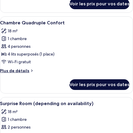
Chambre
détails
Voir les prix pour vos dates
sur
Double
le
Supérieure
type
Afficher
Une chambre d’hôtel moderne équipée de
6
de
Chambre Quadruple Confort
toutes
chambre
18 m²
Chambre
les
Double
1 chambre
photos
Supérieure
pour
4 personnes
ce
4 lits superposés (1 place)
type
Wi-Fi gratuit
de
Plus
Plus de détails
chambre :
de
Chambre
détails
Voir les prix pour vos dates
sur
Quadruple
le
Confort
type
Afficher
Une chambre d’hôtel moderne comprenan
7
de
Surprise Room (depending on availability)
toutes
chambre
18 m²
Chambre
les
Quadruple
1 chambre
photos
Confort
pour
2 personnes