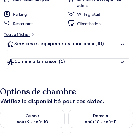
Petit déjeuner gratuit
Animaux de compagnie
admis
Parking
Wi-Fi gratuit
Restaurant
Climatisation
Tout afficher
Services et équipements principaux
(10)
Comme à la maison
(6)
Options de chambre
Vérifiez la disponibilité pour ces dates.
Vérifier la disponibilité pour ce soir août 9 - août 10
Vérifier la disponibilité pour 
Ce soir
Demain
août 9 - août 10
août 10 - août 11