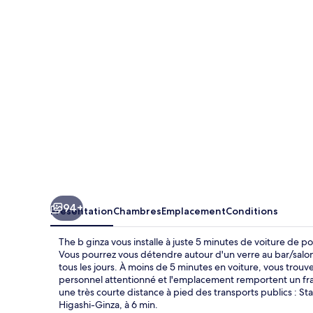
ginza
94+
Présentation
Chambres
Emplacement
Conditions
The b ginza vous installe à juste 5 minutes de voiture de p
Vous pourrez vous détendre autour d'un verre au bar/salon
tous les jours. À moins de 5 minutes en voiture, vous trouv
personnel attentionné et l'emplacement remportent un fra
une très courte distance à pied des transports publics : S
Higashi-Ginza, à 6 min.