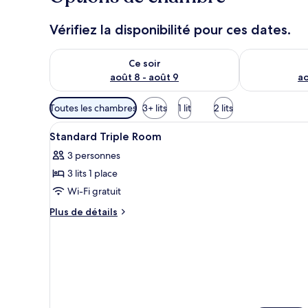
Vérifiez la disponibilité pour ces dates.
Vérifier la disponibilité pour ce soir août 8 - août 9
Vérifier la di
Ce soir
août 8 - août 9
ao
Filtres
Toutes les chambres
3+ lits
1 lit
2 lits
disponibles
Afficher
Une chambre d’hôtel avec deux 
pour
1
Standard Triple Room
toutes
les
3 personnes
les
chambres
3 lits 1 place
photos
pour
Wi-Fi gratuit
ce
Plus
Plus de détails
type
de
détails
de
sur
chambre :
le
Standard
type
Triple
de
chambre
Room