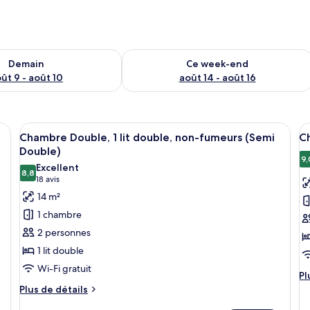
sponibilité pour demain août 9 - août 10
Vérifier la disponibilité pour ce week
Demain
Ce week-end
ût 9 - août 10
août 14 - août 16
lits, un bureau, une chaise, une machine à café et une fenêtre avec des rid
Afficher
Une chambre d’hôtel moderne dotée d’un
A
8
Chambre Double, 1 lit double, non-fumeurs (Semi
C
toutes
t
Double)
les
le
9,
Excellent
8,8
photos
p
8,8 sur 10
(18 avis)
18 avis
pour
p
14 m²
ce
c
1 chambre
type
t
2 personnes
de
d
1 lit double
chambre :
c
Wi-Fi gratuit
Chambre
C
Pl
Pl
Double,
D
d
Plus
Plus de détails
dé
de
1
n