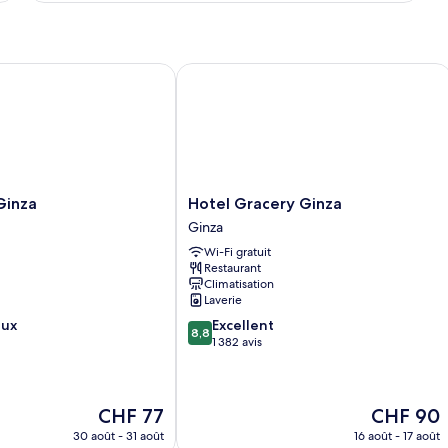
fumeurs
type
de
(Adjoining)
chambre
Chambre
nza
Hotel Gracery Ginza
avec
lits
jumeaux,
non-
fumeurs
(Adjoining)
Hotel
Ginza
Hotel Gracery Ginza
Gracery
Ginza
Ginza
Wi-Fi gratuit
Ginza
Restaurant
Climatisation
Laverie
8.8
eux
Excellent
8,8
sur
1 382 avis
10,
Excellent,
1 382 avis
Le
Le
CHF 77
CHF 90
nouveau
nouveau
30 août - 31 août
16 août - 17 août