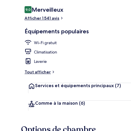
Avis
Merveilleux
9,0
9,0 sur 10
voyageurs
Afficher 1 541 avis
Entrée intéri
Équipements populaires
Wi-Fi gratuit
Climatisation
Laverie
Tout afficher
Services et équipements principaux
(7)
Comme à la maison
(6)
Options de chambre