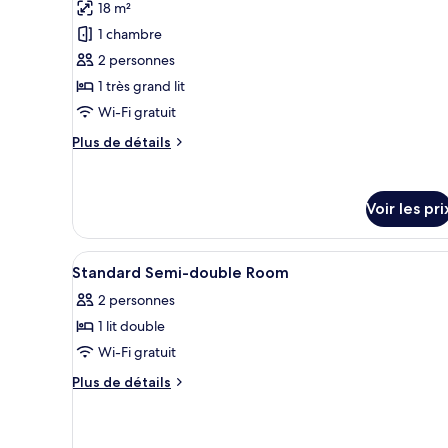
photos
18 m²
non-
pour
fumeurs
1 chambre
ce
(King)
2 personnes
type
1 très grand lit
de
Wi-Fi gratuit
chambre :
Chambre
Plus
Plus de détails
Standard,
de
détails
non-
sur
fumeurs
Voir les pri
le
(Corner
type
de
King)
Afficher
Une chambre d’hôtel avec un gr
chambre
1
Standard Semi-double Room
toutes
Chambre
2 personnes
Standard,
les
non-
1 lit double
photos
fumeurs
pour
Wi-Fi gratuit
(Corner
ce
King)
Plus
Plus de détails
type
de
détails
de
sur
chambre :