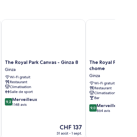
The Royal Park Canvas - Ginza 8
The Royal Park Hotel 
The
The
The Royal Park Canvas - Ginza 8
The Royal Park Hotel
Royal
Royal
chome
Ginza
Park
Park
Ginza
Wi-Fi gratuit
Canvas
Hotel
Restaurant
-
Ginza
Wi-Fi gratuit
Climatisation
Restaurant
Ginza
6-
Salle de sport
Climatisation
8
chome
Bar
9.2
Merveilleux
Ginza
Ginza
9,2
sur
1 148 avis
9.0
Merveilleux
9,0
10,
sur
864 avis
Merveilleux,
10,
1 148 avis
Merveilleux,
Le
CHF 137
864 avis
nouveau
31 août - 1 sept.