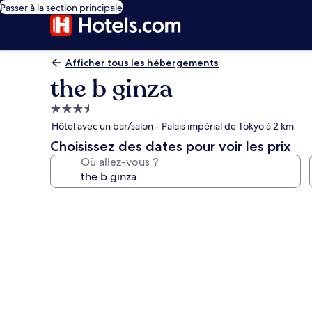
Passer à la section principale
Afficher tous les hébergements
the b ginza
Hébergement
3.5 étoiles
Hôtel avec un bar/salon - Palais impérial de Tokyo à 2 km
Choisissez des dates pour voir les prix
Où allez-vous ?
Galerie
photos
de
l’hébergement
the
b