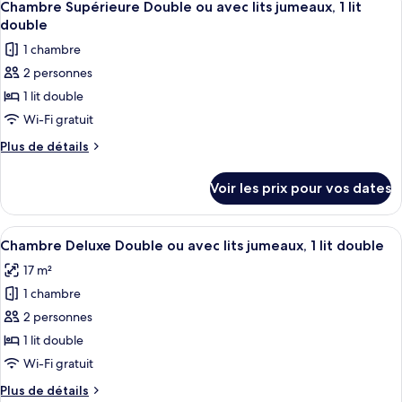
pour
13
de
Chambre Supérieure Double ou avec lits jumeaux, 1 lit
toutes
1
chambre
double
Chambre
les
personne
1 chambre
Double
photos
Supérieure
2 personnes
pour
pour
1 lit double
ce
1
personne
type
Wi-Fi gratuit
de
Plus
Plus de détails
chambre :
de
détails
Chambre
Voir les prix pour vos dates
sur
Supérieure
le
Double
type
Afficher
Une chambre d’hôtel avec un lit, un bu
12
ou
de
Chambre Deluxe Double ou avec lits jumeaux, 1 lit double
toutes
chambre
avec
17 m²
Chambre
les
lits
Supérieure
1 chambre
photos
jumeaux,
Double
pour
2 personnes
ou
1
ce
avec
1 lit double
lit
lits
type
Wi-Fi gratuit
double
jumeaux,
de
1
Plus
Plus de détails
chambre :