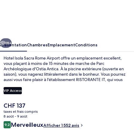
l’hébergement
Hotel
Isola
Sacra
Rome
cédent
Suivant
Airport
115+
Présentation
Chambres
Emplacement
Conditions
Hotel Isola Sacra Rome Airport offre un emplacement excellent,
vous plaçant à moins de 15 minutes de marche de Parc
Archéologique d'Ostia Antica. À la piscine extérieure (ouverte en
saison), vous nagerez littéralement dans le bonheur. Vous pourrez
aussi vous faire plaisir à l'établissement RISTORANTE IT, qui vous
accueille pour le petit déjeuner, le déjeuner et le dîner à grand
renfort de spécialités Cuisine italienne. Parmi les autres petits
VIP Access
avantages de cet hébergement figurent un bar en bord de piscine,
une salle de fitness ouverte 24 h/24, et un snack-bar/une épicerie
Le
CHF 137
fine. La piscine rafraîchissante et le personnel attentionné
Petit déjeuner, déjeuner et dîner servis
prix
remportent un franc succès auprès des autres voyageurs.
taxes et frais compris
actuel
8 août - 9 août
est
Avis
Merveilleux
9,2
Afficher 1 552 avis
de
9,2 sur 10
voyageurs
CHF 137.