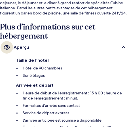
déjeuner, le déjeuner et le dîner à grand renfort de spécialités Cuisine
italienne. Parmi les autres petits avantages de cet hébergement
figurent un bar en bord de piscine, une salle de fitness ouverte 24 h/24,
et un snack-bar/une épicerie fine. La piscine rafraîchissante et le
personnel attentionné remportent un franc succès auprès des autres
Plus d’informations sur cet
voyageurs.
hébergement
Aperçu
Taille de l'hôtel
Hôtel de 90 chambres
Sur 5 étages
Arrivée et départ
Heure de début de l'enregistrement : 15 h 00 ; heure de
fin de l'enregistrement : minuit.
Formalités d'arrivée sans contact
Service de départ express
L'arrivée anticipée est soumise à disponibilité