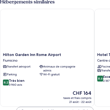
Hébergements similaires
de
chambre
Hilton Garden Inn Rome Airport
Hotel Ti
Suite
Familiale
Hilton
Hotel
Hilton Garden Inn Rome Airport
Hotel 
Garden
Tiber
Fiumicino
Centre 
Inn
Rooftop
Transfert aéroport
Animaux de compagnie
Piscin
Rome
&
admis
Transf
Airport
Wellnes
Parking
Wi-Fi gratuit
Fiumicino
Centre
8.6
Exce
8,6
8.2
Très bien
de
sur
2 187
8,2
sur
3 960 avis
Fiumicin
10,
10,
Excellen
Le
CHF 164
Très
2 187 avi
nouveau
bien,
taxes et frais compris
prix
21 août - 22 août
3 960 avis
est
de