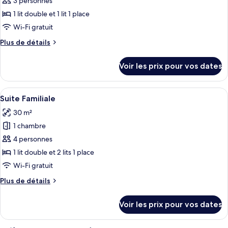
3 personnes
type
1 lit double et 1 lit 1 place
de
Wi-Fi gratuit
chambre :
Plus
Plus de détails
Suite
de
Junior
détails
Voir les prix pour vos dates
sur
le
type
Afficher
Une chambre d’hôtel comprenant un lit,
13
de
Suite Familiale
toutes
chambre
30 m²
Suite
les
Junior
1 chambre
photos
pour
4 personnes
ce
1 lit double et 2 lits 1 place
type
Wi-Fi gratuit
de
Plus
Plus de détails
chambre :
de
Suite
détails
Voir les prix pour vos dates
sur
Familiale
le
type