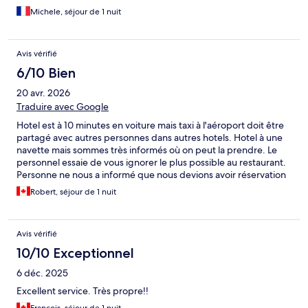
Michele, séjour de 1 nuit
Avis vérifié
6/10 Bien
20 avr. 2026
Traduire avec Google
Hotel est à 10 minutes en voiture mais taxi à l'aéroport doit être
partagé avec autres personnes dans autres hotels. Hotel à une
navette mais sommes très informés où on peut la prendre. Le
personnel essaie de vous ignorer le plus possible au restaurant.
Personne ne nous a informé que nous devions avoir réservation
pour souper. Choisissez hotel plus proche de l'aéroport
Robert, séjour de 1 nuit
possible. Déjeuner inclus et ok. Nous avons soupé dans un resto
pas trop loin de cet hôtel. Nous ne retournerons pas à cet hôtel.
Avis vérifié
10/10 Exceptionnel
6 déc. 2025
Excellent service. Très propre!!
François, séjour de 1 nuit