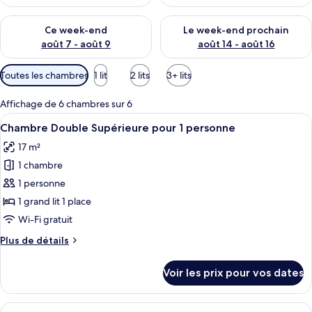
Vérifier la disponibilité pour ce week-end août 7 - août 9
Vérifier la disponibilité pour 
Ce week-end
Le week-end prochain
août 7 - août 9
août 14 - août 16
Filtres
Toutes les chambres
1 lit
2 lits
3+ lits
disponibles
pour
Affichage de 6 chambres sur 6
les
Afficher
Chambre Double Supérieure pour 1 p
7
Chambre Double Supérieure pour 1 personne
chambres
toutes
17 m²
les
1 chambre
photos
pour
1 personne
ce
1 grand lit 1 place
type
Wi-Fi gratuit
de
Plus
Plus de détails
chambre :
de
Chambre
détails
Voir les prix pour vos dates
sur
Double
le
Supérieure
type
Afficher
Une chambre d’hôtel avec un lit, une t