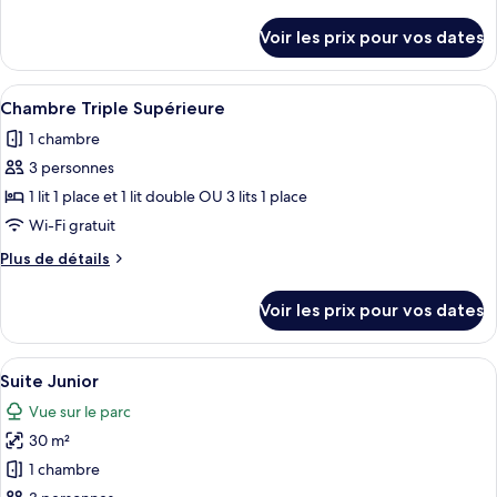
lit
de
Chambre
double
détails
Voir les prix pour vos dates
sur
Deluxe
le
Double
type
Afficher
Chambre Triple Supérieure
ou
8
de
Chambre Triple Supérieure
toutes
avec
chambre
1 chambre
Chambre
les
lits
Deluxe
3 personnes
photos
jumeaux,
Double
pour
1 lit 1 place et 1 lit double OU 3 lits 1 place
1
ou
ce
avec
lit
Wi-Fi gratuit
lits
type
double
Plus
Plus de détails
jumeaux,
de
de
1
chambre :
détails
lit
Voir les prix pour vos dates
sur
Chambre
double
le
Triple
type
Afficher
Une chambre d’hôtel moderne avec un li
Supérieure
7
de
Suite Junior
toutes
chambre
Vue sur le parc
Chambre
les
Triple
30 m²
photos
Supérieure
pour
1 chambre
ce