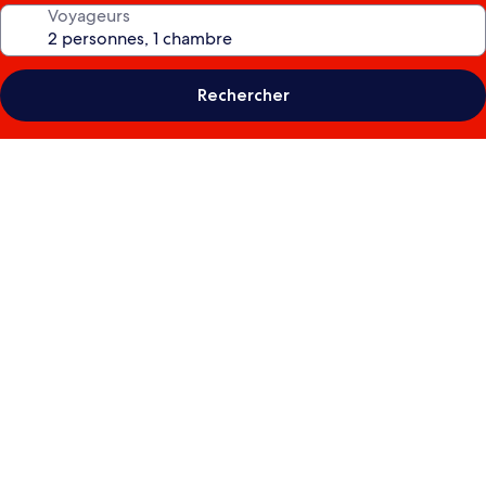
Voyageurs
Rechercher
Galerie
photos
de