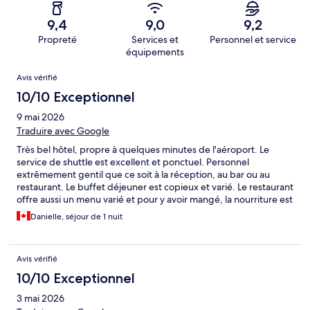
9,4
9,0
9,2
Propreté
Services et
Personnel et service
équipements
Avis
Avis vérifié
10/10 Exceptionnel
9 mai 2026
Traduire avec Google
Très bel hôtel, propre à quelques minutes de l'aéroport. Le
service de shuttle est excellent et ponctuel. Personnel
extrêmement gentil que ce soit à la réception, au bar ou au
restaurant. Le buffet déjeuner est copieux et varié. Le restaurant
offre aussi un menu varié et pour y avoir mangé, la nourriture est
excellente. Son amenagement extérieur, nous fait vivre un bien
Danielle, séjour de 1 nuit
être. Je recommande grandement et j'y retournerais.
Avis vérifié
10/10 Exceptionnel
3 mai 2026