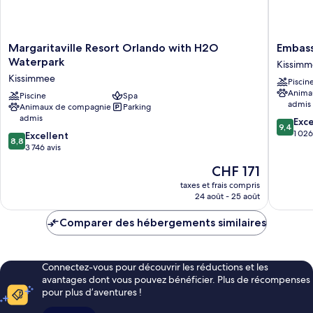
Margaritaville
Embass
Margaritaville Resort Orlando with H2O
Embass
Resort
Suites
Waterpark
Kissim
Orlando
By
Kissimmee
Piscin
with
Hilton
Anima
H2O
Piscine
Spa
Orlando
admis
Animaux de compagnie
Parking
Waterpark
Sunset
admis
9.4
Kissimmee
Walk
Exc
9,4
sur
Kissimm
1 026
8.8
Excellent
8,8
10,
sur
3 746 avis
Exceptio
10,
Le
CHF 171
1 026 avi
Excellent,
nouveau
3 746 avis
taxes et frais compris
prix
24 août - 25 août
est
de
Comparer des hébergements similaires
CHF 171
Connectez-vous pour découvrir les réductions et les
avantages dont vous pouvez bénéficier. Plus de récompenses
pour plus d’aventures !