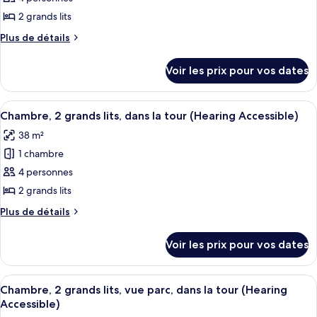
ce
non-
Accessible,
fumeurs,
type
2 grands lits
Tub)
balcon
de
Plus
Plus de détails
(Mobility
chambre :
de
Accessible,
détails
Chambre,
Tub)
Voir les prix pour vos dates
sur
2
le
grands
type
Afficher
Une chambre d’hôtel avec deux lits, un
5
lits,
de
Chambre, 2 grands lits, dans la tour (Hearing Accessible)
toutes
chambre
non-
38 m²
Chambre,
les
fumeurs,
2
1 chambre
photos
balcon
grands
pour
4 personnes
lits,
(Mobility
ce
non-
2 grands lits
Accessible,
fumeurs,
type
Tub)
Plus
Plus de détails
balcon
de
de
(Mobility
chambre :
détails
Accessible,
Voir les prix pour vos dates
sur
Chambre,
Tub)
le
2
type
Afficher
Une chambre d’hôtel avec deux lits, u
grands
4
de
Chambre, 2 grands lits, vue parc, dans la tour (Hearing
toutes
chambre
lits,
Accessible)
Chambre,
les