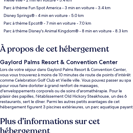
Parc à thème Fun Spot America
- 3 min en voiture
- 3.4 km
Disney Springs®
- 4 min en voiture
- 5.0 km
Parc à thème Epcot®
- 7 min en voiture
- 7.0 km
Parc à thème Disney's Animal Kingdom®
- 8 min en voiture
- 8.3 km
À propos de cet hébergement
Gaylord Palms Resort & Convention Center
Lors de votre séjour dans Gaylord Palms Resort & Convention Center,
vous vous trouverez à moins de 10 minutes de route de points d'intérêt
comme Celebration Golf Club et Vieille ville. Vous pouvez passer au spa
pour vous faire dorloter à grand renfort de massages,
d'enveloppements corporels ou de soins d'aromathérapie. Pour le
plaisir des papilles, l'établissement Old Hickory Steakhouse, un des 6
restaurants, sert le dîner. Parmi les autres petits avantages de cet
hébergement figurent 3 piscines extérieures, un parc aquatique payant
et un bar en bord de piscine. La piscine rafraîchissante et le personnel
attentionné remportent un franc succès auprès des autres voyageurs.
Plus d’informations sur cet
hébergement