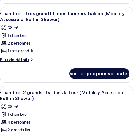
le
très
type
Afficher
Une chambre d’hôtel avec un grand lit
3
grand
de
Chambre, 1 très grand lit, non-fumeurs, balcon (Mobility
toutes
chambre
lit,
Accessible, Roll-in Shower)
Chambre,
les
non-
38 m²
1
photos
fumeurs,
très
1 chambre
pour
grand
balcon
2 personnes
ce
lit,
(Mobility
non-
type
1 très grand lit
Accessible,
fumeurs,
de
Plus
Plus de détails
Roll-
balcon
chambre :
de
(Mobility
in
détails
Chambre,
Accessible,
Voir les prix pour vos dates
Shower)
sur
Roll-
1
le
in
très
type
Shower)
Afficher
Une chambre d’hôtel avec deux lits, un
4
grand
de
Chambre, 2 grands lits, dans la tour (Mobility Accessible,
toutes
chambre
lit,
Roll-in Shower)
Chambre,
les
non-
38 m²
1
photos
fumeurs,
très
1 chambre
pour
grand
balcon
4 personnes
ce
lit,
(Mobility
non-
type
2 grands lits