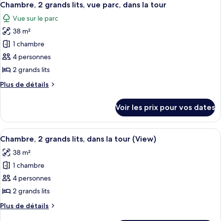
grands
7
de
Chambre, 2 grands lits, vue parc, dans la tour
toutes
chambre
lits
Vue sur le parc
Chambre,
les
(View)
2
38 m²
photos
grands
pour
1 chambre
lits
ce
(View)
4 personnes
type
2 grands lits
de
Plus
Plus de détails
chambre :
de
Chambre,
détails
Voir les prix pour vos dates
sur
2
le
grands
type
Afficher
Une chambre d’hôtel avec deux lits, un
lits,
8
de
Chambre, 2 grands lits, dans la tour (View)
toutes
vue
chambre
38 m²
Chambre,
les
parc,
2
1 chambre
photos
dans
grands
pour
4 personnes
la
lits,
ce
vue
tour
2 grands lits
parc,
type
Plus
Plus de détails
dans
de
de
la