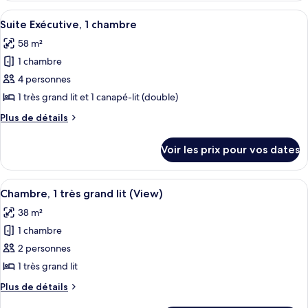
2
type
Afficher
Un salon moderne avec un canapé, des 
grands
5
de
Suite Exécutive, 1 chambre
toutes
chambre
lits
58 m²
Chambre,
les
(Emerald
2
1 chambre
photos
Bay)
grands
pour
4 personnes
lits
ce
(Emerald
1 très grand lit et 1 canapé-lit (double)
Bay)
type
Plus
Plus de détails
de
de
chambre :
détails
Voir les prix pour vos dates
sur
Suite
le
Exécutive,
type
Afficher
Une chambre d’hôtel avec un grand lit
1
6
de
Chambre, 1 très grand lit (View)
toutes
chambre
chambre
38 m²
Suite
les
Exécutive,
1 chambre
photos
1
pour
2 personnes
chambre
ce
1 très grand lit
type
Plus
Plus de détails
de
de