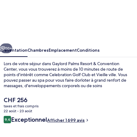
l’hébergement
Gaylord
Palms
Resort
&
cédent
Suivant
Convention
110+
Présentation
Chambres
Emplacement
Conditions
Center
Lors de votre séjour dans Gaylord Palms Resort & Convention
Center, vous vous trouverez à moins de 10 minutes de route de
points d'intérêt comme Celebration Golf Club et Vieille ville. Vous
pouvez passer au spa pour vous faire dorloter à grand renfort de
massages, d'enveloppements corporels ou de soins
d'aromathérapie. Pour le plaisir des papilles, l'établissement Old
Hickory Steakhouse, un des 6 restaurants, sert le dîner. Parmi les
Le
CHF 256
autres petits avantages de cet hébergement figurent 3 piscines
prix
taxes et frais compris
extérieures, un parc aquatique payant et un bar en bord de piscine.
actuel
22 août - 23 août
La piscine rafraîchissante et le personnel attentionné remportent un
3 piscines extérieures, tentes de plage
est
Avis
franc succès auprès des autres voyageurs.
Exceptionnel
9,4
Afficher 1 699 avis
de
9,4 sur 10
voyageurs
CHF 256.