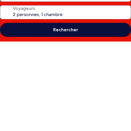
Voyageurs
Rechercher
Galerie
photos
de