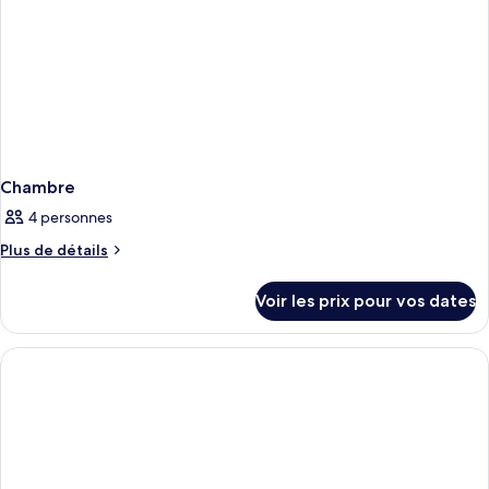
Chambre
4 personnes
Plus
Plus de détails
de
détails
Voir les prix pour vos dates
sur
le
type
de
chambre
Chambre