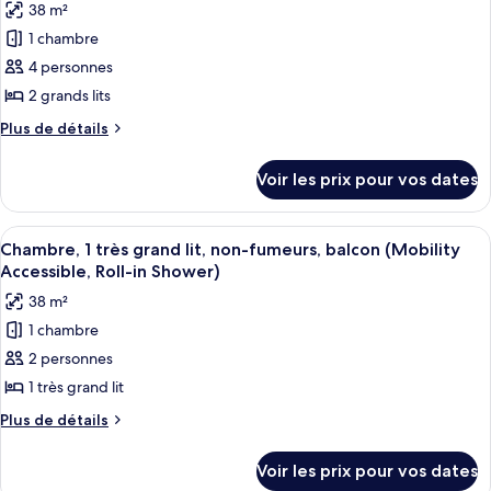
dans
38 m²
2
photos
la
grands
1 chambre
pour
tour
lits,
4 personnes
ce
dans
(Hearing
la
type
2 grands lits
Accessible)
tour
de
Plus
Plus de détails
(Hearing
chambre :
de
Accessible)
détails
Chambre,
Voir les prix pour vos dates
sur
2
le
grands
type
Afficher
Une chambre d’hôtel avec un grand lit
3
lits,
de
Chambre, 1 très grand lit, non-fumeurs, balcon (Mobility
toutes
chambre
vue
Accessible, Roll-in Shower)
Chambre,
les
parc,
38 m²
2
photos
dans
grands
1 chambre
pour
lits,
la
2 personnes
ce
vue
tour
parc,
type
1 très grand lit
(Hearing
dans
de
Plus
Plus de détails
Accessible)
la
chambre :
de
tour
détails
Chambre,
(Hearing
Voir les prix pour vos dates
sur
Accessible)
1