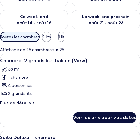
Vérifier la disponibilité pour ce week-end août 14 - août 16
Vérifier la disponibilité pour
Ce week-end
Le week-end prochain
août 14 - août 16
août 21 - août 23
Filtres
Toutes les chambres
2 lits
1 lit
disponibles
pour
Affichage de 25 chambres sur 25
les
Afficher
Un vaste atrium doté d’un haut plafon
4
Chambre, 2 grands lits, balcon (View)
chambres
toutes
38 m²
les
1 chambre
photos
pour
4 personnes
ce
2 grands lits
type
Plus
Plus de détails
de
de
chambre :
détails
Voir les prix pour vos dates
sur
Chambre,
le
2
type
Afficher
Un salon spacieux doté de grandes fenê
grands
3
de
Suite Deluxe, 1 chambre