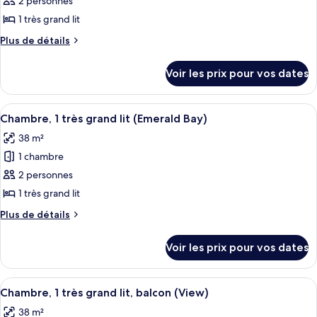
pour
2 personnes
lits,
ce
balcon
1 très grand lit
(View)
type
Plus
Plus de détails
de
de
chambre :
détails
Voir les prix pour vos dates
sur
Chambre,
le
1
type
Afficher
Une chambre d’hôtel avec un grand lit,
très
5
de
Chambre, 1 très grand lit (Emerald Bay)
toutes
chambre
grand
38 m²
Chambre,
les
lit,
1
1 chambre
photos
balcon
très
pour
2 personnes
(View)
grand
ce
lit,
1 très grand lit
balcon
type
Plus
Plus de détails
(View)
de
de
chambre :
détails
Voir les prix pour vos dates
sur
Chambre,
le
1
type
Afficher
Une chambre d’hôtel avec un grand lit
très
4
de
Chambre, 1 très grand lit, balcon (View)
toutes
chambre
grand
38 m²
Chambre,