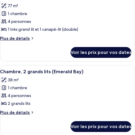
toutes
chambre
lits,
77 m²
Chambre,
les
balcon
2
1 chambre
photos
(View)
grands
pour
4 personnes
lits,
ce
balcon
1 très grand lit et 1 canapé-lit (double)
(View)
type
Plus
Plus de détails
de
de
chambre :
détails
Voir les prix pour vos dates
sur
Suite
le
Deluxe,
type
Afficher
Une chambre d’hôtel avec deux lits, u
1
5
de
Chambre, 2 grands lits (Emerald Bay)
toutes
chambre
chambre
38 m²
Suite
les
Deluxe,
1 chambre
photos
1
pour
4 personnes
chambre
ce
2 grands lits
type
Plus
Plus de détails
de
de
chambre :
détails
Voir les prix pour vos dates
sur
Chambre,
le