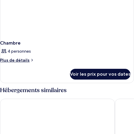
Chambre
4 personnes
Plus
Plus de détails
de
détails
Voir les prix pour vos dates
sur
le
type
Hébergements similaires
de
chambre
Margaritaville Resort Orlando with H2O Waterpark
Embassy 
Chambre