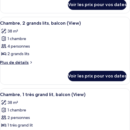
chambre :
détails
Voir les prix pour vos dates
sur
Chambre,
le
1
type
Afficher
Un balcon avec des fauteuils en osier
très
4
de
Chambre, 2 grands lits, balcon (View)
toutes
chambre
grand
38 m²
Chambre,
les
lit
1
1 chambre
photos
(View)
très
pour
4 personnes
grand
ce
lit
2 grands lits
(View)
type
Plus
Plus de détails
de
de
chambre :
détails
Voir les prix pour vos dates
sur
Chambre,
le
2
type
Afficher
Une chambre d’hôtel avec un grand lit
grands
4
de
Chambre, 1 très grand lit, balcon (View)
toutes
chambre
lits,
38 m²
Chambre,
les
balcon
2
1 chambre
photos
(View)
grands
pour
2 personnes
lits,
ce
balcon
1 très grand lit
(View)