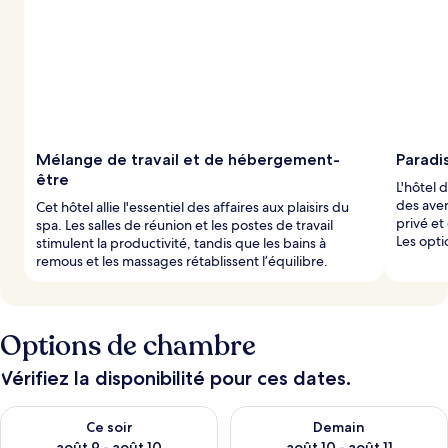
Mélange de travail et de hébergement-
Paradis
être
L'hôtel 
des ave
Cet hôtel allie l'essentiel des affaires aux plaisirs du
privé e
spa. Les salles de réunion et les postes de travail
Les opt
stimulent la productivité, tandis que les bains à
remous et les massages rétablissent l’équilibre.
Options de chambre
Vérifiez la disponibilité pour ces dates.
Vérifier la disponibilité pour ce soir août 9 - août 10
Vérifier la disponibilité pour 
Ce soir
Demain
août 9 - août 10
août 10 - août 11