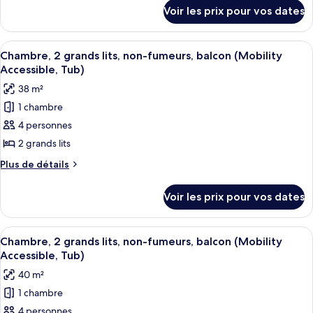
chambre :
détails
tour
Voir les prix pour vos dates
sur
Chambre,
le
2
type
Afficher
Une chambre d’hôtel avec deux lits, un
grands
4
de
Chambre, 2 grands lits, non-fumeurs, balcon (Mobility
toutes
chambre
lits,
Accessible, Tub)
Chambre,
les
dans
38 m²
2
photos
la
grands
1 chambre
pour
tour
lits,
4 personnes
ce
dans
(View)
la
type
2 grands lits
tour
de
Plus
Plus de détails
(View)
chambre :
de
détails
Chambre,
Voir les prix pour vos dates
sur
2
le
grands
type
Afficher
Une chambre d’hôtel avec deux lits, un
3
lits,
de
Chambre, 2 grands lits, non-fumeurs, balcon (Mobility
toutes
chambre
non-
Accessible, Tub)
Chambre,
les
fumeurs,
40 m²
2
photos
balcon
grands
1 chambre
pour
lits,
(Mobility
4 personnes