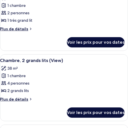
les
lit
1
1 chambre
photos
(Emerald
très
pour
2 personnes
Bay)
grand
ce
lit
1 très grand lit
(Emerald
type
Plus
Plus de détails
Bay)
de
de
chambre :
détails
Voir les prix pour vos dates
sur
Chambre,
le
1
type
Afficher
Une chambre d’hôtel avec deux lits, un
très
5
de
Chambre, 2 grands lits (View)
toutes
chambre
grand
38 m²
Chambre,
les
lit,
1
1 chambre
photos
balcon
très
pour
4 personnes
(View)
grand
ce
lit,
2 grands lits
balcon
type
Plus
Plus de détails
(View)
de
de
chambre :
détails
Voir les prix pour vos dates
sur
Chambre,
le
2
type
Afficher
Une chambre d’hôtel avec deux lits, u