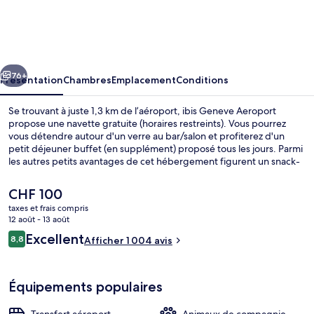
Geneve
Aeroport
cédent
Suivant
76+
Présentation
Chambres
Emplacement
Conditions
Se trouvant à juste 1,3 km de l’aéroport, ibis Geneve Aeroport
propose une navette gratuite (horaires restreints). Vous pourrez
vous détendre autour d'un verre au bar/salon et profiterez d'un
petit déjeuner buffet (en supplément) proposé tous les jours. Parmi
les autres petits avantages de cet hébergement figurent un snack-
bar/une épicerie fine et une terrasse. Le personnel attentionné et la
proximité avec l'aéroport remportent un vif succès auprès des
Le
CHF 100
autres voyageurs. L'hébergement se situe à une très courte distance
prix
taxes et frais compris
à pied des transports publics : Arrêt de tram Blandonnet se trouve à
actuel
12 août - 13 août
14 min et Arrêt de tram Avanchet, à 15 min.
Petit déjeuner buffet servi tous les j
est
Avis
Excellent
8,8
Afficher 1 004 avis
de
8,8 sur 10
voyageurs
CHF 100.
Équipements populaires