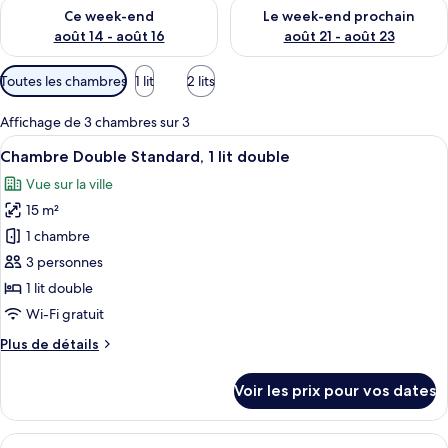
Vérifier la disponibilité pour ce week-end août 14 - août 16
Vérifier la disponibilité pour
Ce week-end
Le week-end prochain
août 14 - août 16
août 21 - août 23
Filtres
Toutes les chambres
1 lit
2 lits
disponibles
pour
Affichage de 3 chambres sur 3
les
Afficher
Une chambre d’hôtel avec un lit, un bu
10
Chambre Double Standard, 1 lit double
chambres
toutes
Vue sur la ville
les
15 m²
photos
pour
1 chambre
ce
3 personnes
type
1 lit double
de
Wi-Fi gratuit
chambre :
Plus
Plus de détails
Chambre
de
Double
détails
Voir les prix pour vos dates
Standard,
sur
le
1
type
Afficher
Une chambre d’hôtel avec deux lits, u
lit