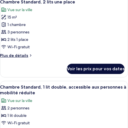
10
de
Chambre Standard, 2 lits une place
toutes
double
chambre
Vue sur la ville
Chambre
les
Double
15 m²
photos
Standard,
pour
1 chambre
1
ce
lit
3 personnes
double
type
2 lits 1 place
de
Wi-Fi gratuit
chambre :
Plus
Plus de détails
Chambre
de
Standard,
détails
Voir les prix pour vos dates
2
sur
le
lits
type
Afficher
Une chambre d’hôtel avec un lit, deux l
une
6
de
Chambre Standard, 1 lit double, accessible aux personnes à
toutes
place
chambre
mobilité réduite
Chambre
les
Vue sur la ville
Standard,
photos
2
2 personnes
pour
lits
1 lit double
ce
une
place
type
Wi-Fi gratuit