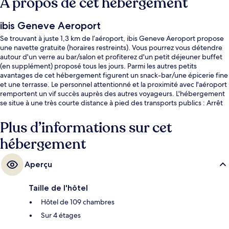
À propos de cet hébergement
ibis Geneve Aeroport
Se trouvant à juste 1,3 km de l’aéroport, ibis Geneve Aeroport propose
une navette gratuite (horaires restreints). Vous pourrez vous détendre
autour d'un verre au bar/salon et profiterez d'un petit déjeuner buffet
(en supplément) proposé tous les jours. Parmi les autres petits
avantages de cet hébergement figurent un snack-bar/une épicerie fine
et une terrasse. Le personnel attentionné et la proximité avec l'aéroport
remportent un vif succès auprès des autres voyageurs. L'hébergement
se situe à une très courte distance à pied des transports publics : Arrêt
de tram Blandonnet se trouve à 14 min et Arrêt de tram Avanchet, à 15
min.
Plus d’informations sur cet
hébergement
Aperçu
Taille de l'hôtel
Hôtel de 109 chambres
Sur 4 étages