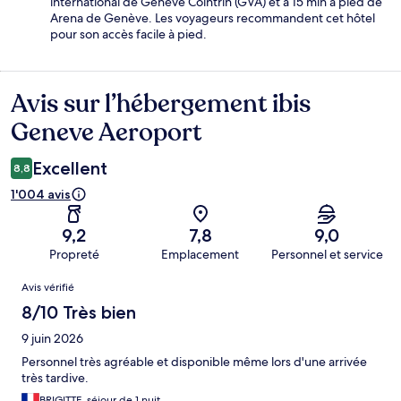
international de Genève Cointrin (GVA) et à 15 min à pied de
Arena de Genève. Les voyageurs recommandent cet hôtel
pour son accès facile à pied.
Avis sur l’hébergement ibis
Avis
Geneve Aeroport
Excellent
8,8
1'004 avis
9,2
7,8
9,0
Propreté
Emplacement
Personnel et service
Avis
Avis vérifié
8/10 Très bien
9 juin 2026
Personnel très agréable et disponible même lors d'une arrivée
très tardive.
BRIGITTE, séjour de 1 nuit