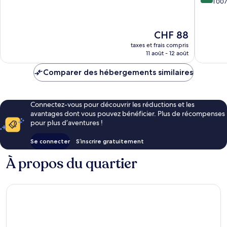
sur
Saconn
1 007
10,
10,
Excellent,
Excellen
1 003 avis
1 007 avi
Le
CHF 88
nouveau
taxes et frais compris
prix
11 août - 12 août
est
de
Comparer des hébergements similaires
CHF 88
Connectez-vous pour découvrir les réductions et les
avantages dont vous pouvez bénéficier. Plus de récompenses
pour plus d’aventures !
Se connecter
S’inscrire gratuitement
À propos du quartier