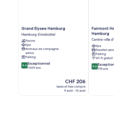
fleuve
lit
double,
vue
fleuve
Grand
Fairmont
Grand Elysee Hamburg
Fairmont Ho
Elysee
Hotel
Hamburg
Hamburg-Eimsbüttel
Hamburg
Vier
Centre-ville
Piscine
Hamburg-
Jahreszeiten
Spa
Eimsbüttel
Hamburg
Spa
Animaux de compagnie
Transfert aér
Centre-
admis
Parking
ville
Parking
Wi-Fi gratuit
d'Hambourg
9.4
Exceptionnel
9.6
Exceptio
9,4
9,6
sur
1 009 avis
sur
774 avis
10,
10,
Exceptionnel,
Exceptionnel,
Le
CHF 206
1 009 avis
774 avis
nouveau
taxes et frais compris
prix
9 août - 10 août
est
de
CHF 206