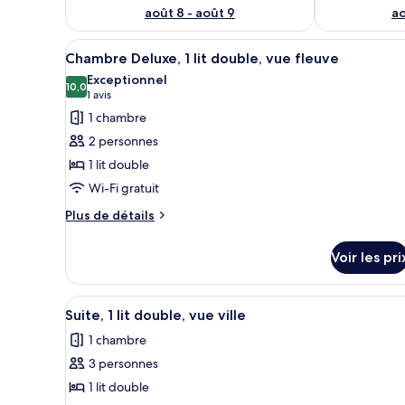
août 8 - août 9
ao
Afficher
Une chambre d’hôtel avec un gr
8
Chambre Deluxe, 1 lit double, vue fleuve
toutes
Exceptionnel
les
10,0
10,0 sur 10
(1 avis)
1 avis
photos
1 chambre
pour
2 personnes
ce
1 lit double
type
Wi-Fi gratuit
de
chambre :
Plus
Plus de détails
de
Chambre
détails
Deluxe,
Voir les pri
sur
1
le
lit
type
Afficher
Une chambre d’hôtel moderne av
13
de
Suite, 1 lit double, vue ville
double,
toutes
chambre
vue
1 chambre
Chambre
les
fleuve
Deluxe,
3 personnes
photos
1
pour
1 lit double
lit