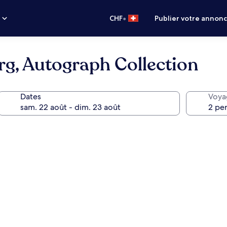
•
s
CHF
Publier votre annon
g, Autograph Collection
Dates
Voya