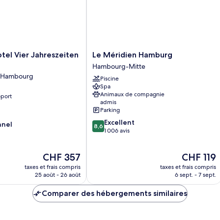
Le
tel Vier Jahreszeiten
Le Méridien Hamburg
Méridien
Hambourg-Mitte
Hamburg
 d'Hambourg
Piscine
Hambourg-
Spa
Mitte
Animaux de compagnie
oport
admis
Parking
8.6
Excellent
nnel
8,6
sur
1 006 avis
10,
Excellent,
Le
Le
CHF 357
CHF 119
1 006 avis
nouveau
nouveau
taxes et frais compris
taxes et frais compris
prix
prix
25 août - 26 août
6 sept. - 7 sept.
est
est
de
de
Comparer des hébergements similaires
CHF 357
CHF 119