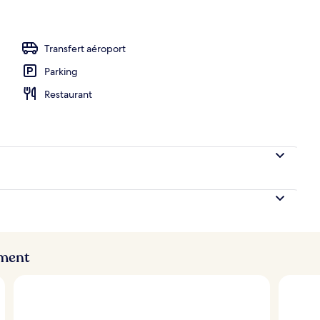
 servant le déjeuner, le dîner et le brunch
Transfert aéroport
Parking
Restaurant
ement