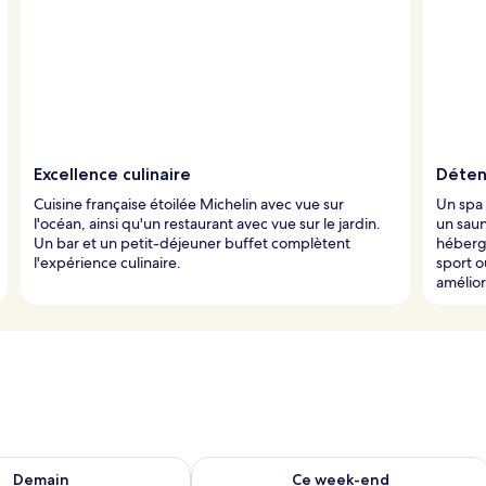
Excellence culinaire
Déten
Cuisine française étoilée Michelin avec vue sur
Un spa 
l'océan, ainsi qu'un restaurant avec vue sur le jardin.
un sau
Un bar et un petit-déjeuner buffet complètent
héberge
l'expérience culinaire.
sport o
amélio
sponibilité pour demain août 9 - août 10
Vérifier la disponibilité pour ce week
Demain
Ce week-end