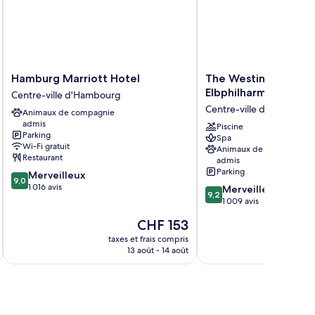
Hamburg
The
Hamburg Marriott Hotel
The Westin Hambur
Marriott
Westin
Elbphilharmonie
Centre-ville d'Hambourg
Hotel
Hamburg
Centre-ville d'Hambourg
Animaux de compagnie
Centre-
Elbphilharmonie
admis
ville
Centre-
Piscine
Parking
Spa
d'Hambourg
ville
Wi-Fi gratuit
Animaux de compagnie
d'Hambourg
Restaurant
admis
Parking
9.0
Merveilleux
9,0
sur
1 016 avis
9.2
Merveilleux
9,2
10,
sur
1 009 avis
Merveilleux,
10,
Le
CHF 153
1 016 avis
Merveilleux,
nouveau
1 009 avis
taxes et frais compris
tax
prix
13 août - 14 août
est
de
CHF 153