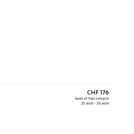
 servant le déjeuner, le dîner et le brunch
Sauna
Le
CHF 176
prix
taxes et frais compris
actuel
25 août - 26 août
Équipement de l’hébergement
est
de
CHF 176.