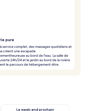
te pure
à service complet, des massages quotidiens et
na créent une escapade
mentheureuse au bord de l'eau. La salle de
uverte 24h/24 et le jardin au bord de la rivière
rent le parcours de hébergement-être.
-end août 14 - août 16
Vérifier la disponibilité pour le week-end prochain août 21 - 
Le week-end prochain