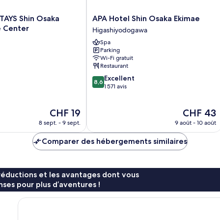
APA
AYS Shin Osaka
APA Hotel Shin Osaka Ekimae
Hotel
 Center
Higashiyodogawa
Shin
Spa
Osaka
Parking
Ekimae
Wi-Fi gratuit
Higashiyodogawa
Restaurant
8.6
Excellent
8,6
sur
1 571 avis
10,
Excellent,
Le
Le
CHF 19
CHF 43
1 571 avis
nouveau
nouveau
8 sept. - 9 sept.
9 août - 10 août
prix
prix
est
est
Comparer des hébergements similaires
de
de
CHF 19
CHF 43
réductions et les avantages dont vous
ses pour plus d’aventures !