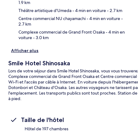
1.9 km
Car
Théâtre artistique d'Umeda
- 4 min en voiture
- 2.7 km
Centre commercial NU chayamachi
- 4 min en voiture
-
2.7 km
Complexe commercial de Grand Front Osaka
- 4 min en
voiture
- 3.0 km
Afficher plus
Smile Hotel Shinosaka
Lors de votre séjour dans Smile Hotel Shinosaka, vous vous trouvere
Complexe commercial de Grand Front Osaka et Centre commercial Osak
Wi-Fi et l'accès par câble à Internet. En voiture depuis l'hébergem
Dotonbori et Château d'Osaka. Les autres voyageurs ne tarissent pa
l'emplacement. Les transports publics sont tout proches. Station d
à pied.
Taille de l'hôtel
Hôtel de 197 chambres