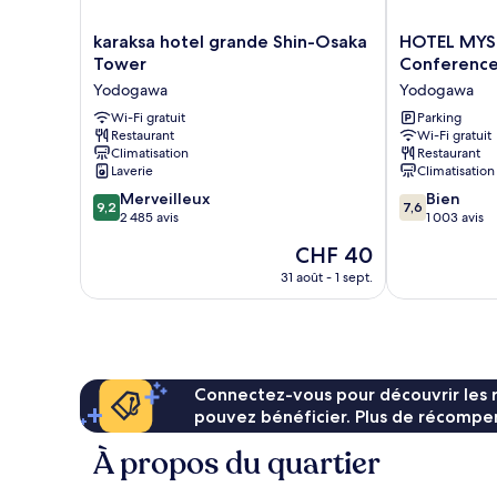
karaksa
HOTEL
karaksa hotel grande Shin-Osaka
HOTEL MYST
hotel
MYSTAYS
Tower
Conference
grande
Shin
Yodogawa
Yodogawa
Shin-
Osaka
Osaka
Wi-Fi gratuit
Conference
Parking
Restaurant
Wi-Fi gratuit
Tower
Center
Climatisation
Restaurant
Yodogawa
Yodogawa
Laverie
Climatisation
9.2
7.6
Merveilleux
Bien
9,2
7,6
sur
sur
2 485 avis
1 003 avis
10,
10,
Le
CHF 40
Merveilleux,
Bien,
nouveau
2 485 avis
1 003 avis
31 août - 1 sept.
prix
est
de
CHF 40
Connectez-vous pour découvrir les 
pouvez bénéficier. Plus de récompen
À propos du quartier