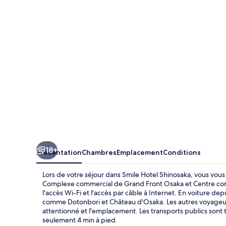
Shinosaka
18+
Présentation
Chambres
Emplacement
Conditions
Lors de votre séjour dans Smile Hotel Shinosaka, vous vous
Complexe commercial de Grand Front Osaka et Centre comme
l'accès Wi-Fi et l'accès par câble à Internet. En voiture de
comme Dotonbori et Château d'Osaka. Les autres voyageurs
attentionné et l'emplacement. Les transports publics sont
seulement 4 min à pied.