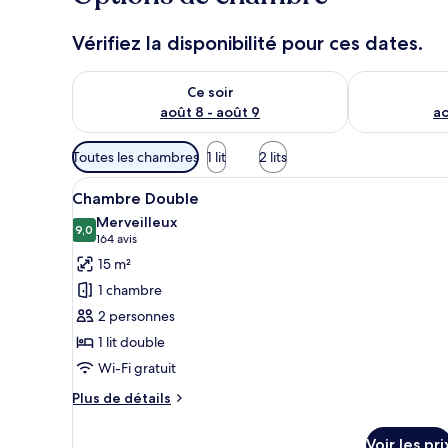
Vérifiez la disponibilité pour ces dates.
Vérifier la disponibilité pour ce soir août 8 - août 9
Vérifier la di
Ce soir
août 8 - août 9
ao
Filtres
Toutes les chambres
1 lit
2 lits
disponibles
Afficher
Une chambre d’hôtel équipée d’u
pour
7
Chambre Double
toutes
les
Merveilleux
les
9,0
chambres
9,0 sur 10
(164 avis)
164 avis
photos
15 m²
pour
1 chambre
ce
2 personnes
type
1 lit double
de
Wi-Fi gratuit
chambre :
Chambre
Plus
Plus de détails
Double
de
détails
Voir les pri