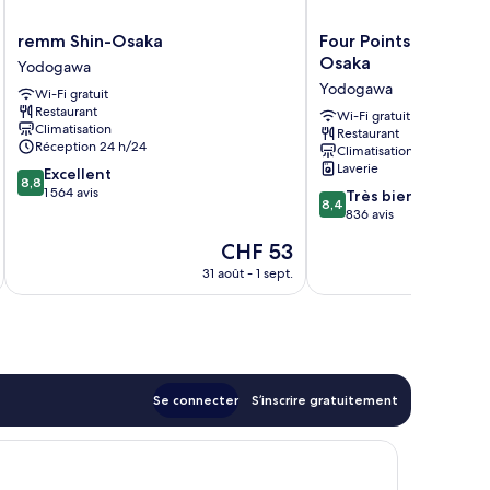
remm
Four
remm Shin-Osaka
Four Points Flex by 
Shin-
Points
Osaka
Yodogawa
Osaka
Flex
Yodogawa
Wi-Fi gratuit
Yodogawa
by
Restaurant
Sheraton
Wi-Fi gratuit
Climatisation
Restaurant
Shin
Réception 24 h/24
Climatisation
Osaka
Laverie
8.8
Excellent
Yodogawa
8,8
sur
1 564 avis
8.4
Très bien
8,4
10,
sur
836 avis
Excellent,
10,
Le
CHF 53
1 564 avis
Très
nouveau
bien,
31 août - 1 sept.
prix
836 avis
est
de
CHF 53
Se connecter
S’inscrire gratuitement