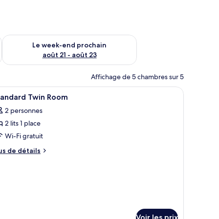
-end août 14 - août 16
Vérifier la disponibilité pour le week-end prochain août 21 - 
Le week-end prochain
août 21 - août 23
Affichage de 5 chambres sur 5
sation.
 bureau, une chaise et une fenêtre donnant sur la ville.
fficher
Une chambre d’hôtel avec deux lits, un bureau,
1
tandard Twin Room
outes
2 personnes
s
2 lits 1 place
hotos
our
Wi-Fi gratuit
e
us
us de détails
ype
e
tails
e
r
hambre :
tandard
pe
win
e
hambre
oom
Voir les prix