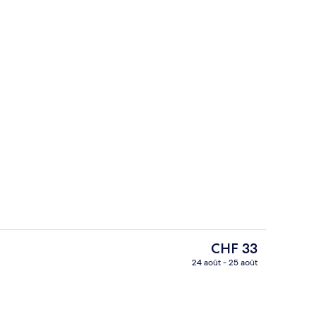
Réception
Le
CHF 33
prix
24 août - 25 août
actuel
Chambre avec lits jumeaux
est
de
CHF 33.