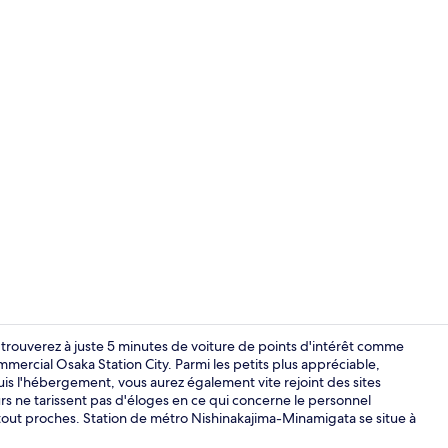
Restaurant
 trouverez à juste 5 minutes de voiture de points d'intérêt comme
rcial Osaka Station City. Parmi les petits plus appréciable,
puis l'hébergement, vous aurez également vite rejoint des sites
Réception
 ne tarissent pas d'éloges en ce qui concerne le personnel
 tout proches. Station de métro Nishinakajima-Minamigata se situe à