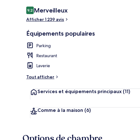
Avis
Merveilleux
9,2
9,2 sur 10
voyageurs
Afficher 1 239 avis
Extérieur
Équipements populaires
Parking
Restaurant
Laverie
Tout afficher
Services et équipements principaux
(11)
Comme à la maison
(6)
Options de chambre