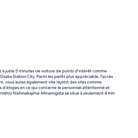
te
z à juste 5 minutes de voiture de points d'intérêt comme
a Station City. Parmi les petits plus appréciable, l'accès
ent, vous aurez également vite rejoint des sites comme
s d'éloges en ce qui concerne le personnel attentionné et
e métro Nishinakajima-Minamigata se situe à seulement 4 min