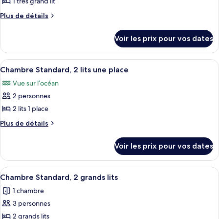
pour
1 très grand lit
grands
ce
lits
Plus
Plus de détails
type
de
détails
de
Voir les prix pour vos dates
sur
chambre :
le
Chambre
type
Afficher
Une chambre d’hôtel avec deux lits, u
5
Supérieure,
de
Chambre Standard, 2 lits une place
toutes
chambre
1
Vue sur l’océan
Chambre
les
très
Supérieure,
2 personnes
photos
grand
1
pour
2 lits 1 place
très
lit
ce
grand
Plus
Plus de détails
lit
type
de
détails
de
Voir les prix pour vos dates
sur
chambre :
le
Chambre
type
Afficher
Une chambre d’hôtel avec deux lits, un 
3
Standard,
de
Chambre Standard, 2 grands lits
toutes
chambre
2
1 chambre
Chambre
les
lits
Standard,
3 personnes
photos
une
2
pour
2 grands lits