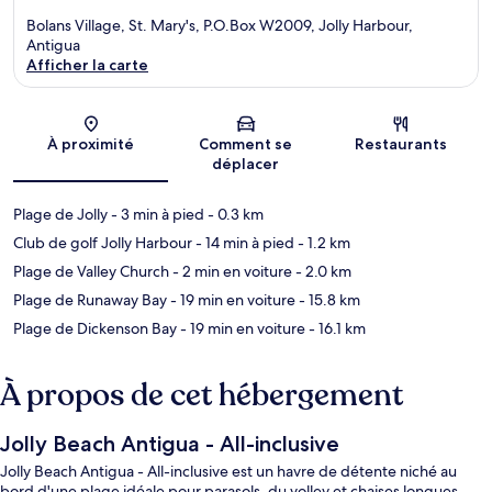
Bolans Village, St. Mary's, P.O.Box W2009, Jolly Harbour,
Antigua
Afficher la carte
Carte
À proximité
Comment se
Restaurants
déplacer
Plage de Jolly
- 3 min à pied
- 0.3 km
Club de golf Jolly Harbour
- 14 min à pied
- 1.2 km
Plage de Valley Church
- 2 min en voiture
- 2.0 km
Plage de Runaway Bay
- 19 min en voiture
- 15.8 km
Plage de Dickenson Bay
- 19 min en voiture
- 16.1 km
À propos de cet hébergement
Jolly Beach Antigua - All-inclusive
Jolly Beach Antigua - All-inclusive est un havre de détente niché au
bord d'une plage idéale pour parasols, du volley et chaises longues.