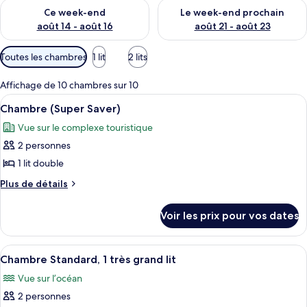
Vérifier la disponibilité pour ce week-end août 14 - août 16
Vérifier la disponibilité pour
Ce week-end
Le week-end prochain
août 14 - août 16
août 21 - août 23
Filtres
Toutes les chambres
1 lit
2 lits
disponibles
pour
Affichage de 10 chambres sur 10
les
Afficher
Une chambre d’hôtel avec un lit, un 
4
Chambre (Super Saver)
chambres
toutes
Vue sur le complexe touristique
les
2 personnes
photos
pour
1 lit double
ce
Plus
Plus de détails
type
de
détails
de
Voir les prix pour vos dates
sur
chambre :
le
Chambre
type
Afficher
Une chambre d’hôtel comprenant un lit
5
(Super
de
Chambre Standard, 1 très grand lit
toutes
chambre
Saver)
Vue sur l’océan
Chambre
les
(Super
2 personnes
photos
Saver)