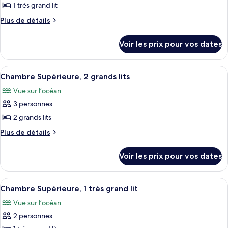
pour
1 très grand lit
ce
Plus
Plus de détails
type
de
détails
de
Voir les prix pour vos dates
sur
chambre :
le
Chambre
type
Afficher
Une chambre d’hôtel avec deux lits, un
6
Standard,
de
Chambre Supérieure, 2 grands lits
toutes
chambre
1
Vue sur l’océan
Chambre
les
très
Standard,
3 personnes
photos
grand
1
pour
2 grands lits
très
lit
ce
grand
Plus
Plus de détails
lit
type
de
détails
de
Voir les prix pour vos dates
sur
chambre :
le
Chambre
type
Afficher
Une pièce comprenant un lit, une étag
7
Supérieure,
de
Chambre Supérieure, 1 très grand lit
toutes
chambre
2
Vue sur l’océan
Chambre
les
grands
Supérieure,
2 personnes
photos
lits
2