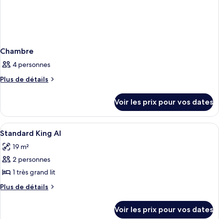
Chambre
4 personnes
Plus
Plus de détails
de
détails
Voir les prix pour vos dates
sur
le
type
Afficher
Rideaux occultants, fer et planche à re
2
de
Standard King AI
toutes
chambre
19 m²
Chambre
les
2 personnes
photos
pour
1 très grand lit
ce
Plus
Plus de détails
type
de
détails
de
Voir les prix pour vos dates
sur
chambre :