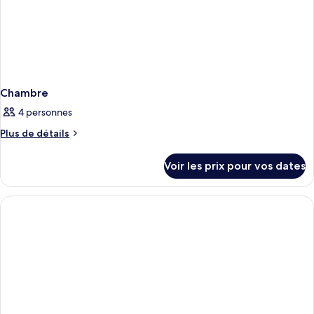
Chambre
4 personnes
Plus
Plus de détails
de
détails
Voir les prix pour vos dates
sur
le
type
de
chambre
Chambre