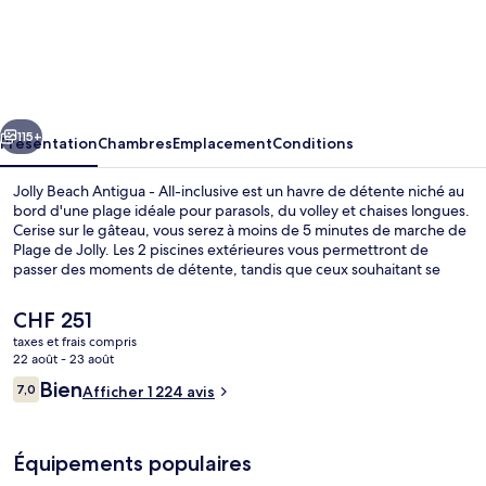
Jolly
Beach
Antigua
-
cédent
Suivant
All-
115+
Présentation
Chambres
Emplacement
Conditions
inclusive
Jolly Beach Antigua - All-inclusive est un havre de détente niché au
bord d'une plage idéale pour parasols, du volley et chaises longues.
Cerise sur le gâteau, vous serez à moins de 5 minutes de marche de
Plage de Jolly. Les 2 piscines extérieures vous permettront de
passer des moments de détente, tandis que ceux souhaitant se
faire chouchouter pourront profiter des massages, des soins du
visage et des soins corporels. L'établissement Pizza Factory, l'un des
Le
CHF 251
3 restaurants, sert des spécialités Cuisine italienne et est ouvert
prix
taxes et frais compris
pour le déjeuner et le dîner. Cet hébergement tout inclus abrite en
actuel
22 août - 23 août
outre 3 bars/lounges, un bar en bord de piscine et une salle de
2 piscines extérieures, parasols de pla
est
Avis
fitness. La piscine rafraîchissante et le personnel attentionné
Bien
7,0
Afficher 1 224 avis
de
7,0 sur 10
remportent un franc succès auprès des autres voyageurs.
voyageurs
CHF 251.
Équipements populaires