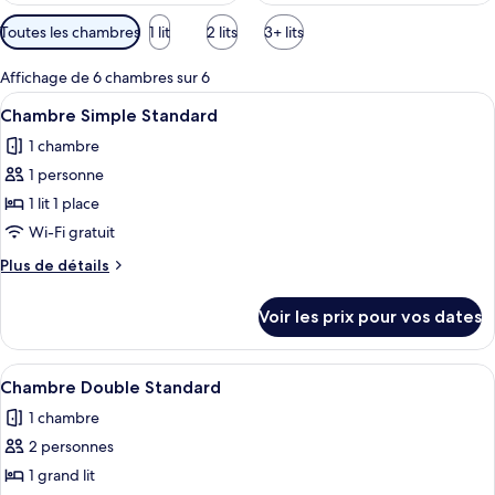
Filtres
Toutes les chambres
1 lit
2 lits
3+ lits
disponibles
pour
Affichage de 6 chambres sur 6
les
Afficher
Une chambre d’hôtel comprenant un lit
10
Chambre Simple Standard
chambres
toutes
1 chambre
les
1 personne
photos
pour
1 lit 1 place
ce
Wi-Fi gratuit
type
Plus
Plus de détails
de
de
chambre :
détails
Voir les prix pour vos dates
sur
Chambre
le
Simple
type
Afficher
Une chambre d’hôtel avec un lit, deux 
Standard
9
de
Chambre Double Standard
toutes
chambre
1 chambre
Chambre
les
Simple
2 personnes
photos
Standard
pour
1 grand lit