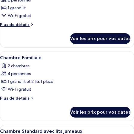
2 personnes
photos
pour
1 grand lit
ce
Wi-Fi gratuit
type
Plus
Plus de détails
de
de
chambre :
détails
Voir les prix pour vos dates
sur
Chambre
le
Double
type
Afficher
Une chambre d’hôtel avec deux lits sim
Supérieure
9
de
Chambre Familiale
toutes
chambre
2 chambres
Chambre
les
Double
4 personnes
photos
Supérieure
pour
1 grand lit et 2 lits 1 place
ce
Wi-Fi gratuit
type
Plus
Plus de détails
de
de
chambre :
détails
Voir les prix pour vos dates
sur
Chambre
le
Familiale
type
Afficher
Une chambre d’hôtel avec deux lits, un
8
de
Chambre Standard avec lits jumeaux