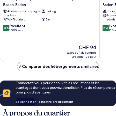
Inn
Royal
Baden-Baden
Baden-
Express
Hotel
Animaux de compagnie
Parking
Piscin
Baden-
Baden-
admis
Anima
Baden
Baden
Wi-Fi gratuit
Bar
admis
by
Baden-
8.6
8.6
IHG
Excellent
Baden
Exce
8,6
8,6
sur
sur
Baden-
1 003 avis
130 a
10,
10,
Baden
Excellent,
Excellen
1 003 avis
130 avis
Le
CHF 94
nouveau
taxes et frais compris
prix
24 août - 25 août
est
de
Comparer des hébergements similaires
CHF 94
Connectez-vous pour découvrir les réductions et les
avantages dont vous pouvez bénéficier. Plus de récompenses
pour plus d’aventures !
Se connecter
S’inscrire gratuitement
À propos du quartier