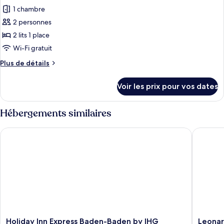
toutes
chambre
1 chambre
Chambre
les
Familiale
2 personnes
photos
pour
2 lits 1 place
ce
Wi-Fi gratuit
type
Plus
Plus de détails
de
de
chambre :
détails
Voir les prix pour vos dates
sur
Chambre
le
Standard
type
Hébergements similaires
avec
de
chambre
lits
Holiday Inn Express Baden-Baden by IHG
Leonardo
Chambre
jumeaux
Standard
avec
lits
jumeaux
Holiday
Leonard
Holiday Inn Express Baden-Baden by IHG
Leonar