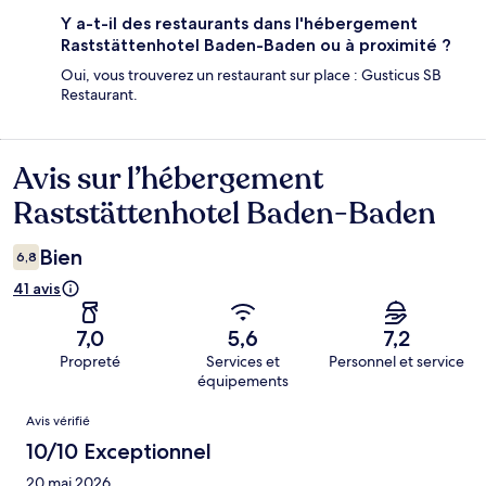
Y a-t-il des restaurants dans l'hébergement
Raststättenhotel Baden-Baden ou à proximité ?
Oui, vous trouverez un restaurant sur place : Gusticus SB
Restaurant.
Avis sur l’hébergement
Avis
Raststättenhotel Baden-Baden
Bien
6,8
41 avis
7,0
5,6
7,2
Propreté
Services et
Personnel et service
équipements
Avis
Avis vérifié
10/10 Exceptionnel
20 mai 2026