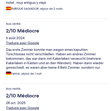
hotel , muy antiguo y viejo
ENRIQUE SALVADOR, séjour de 2 nuits
Avis vérifié
2/10 Médiocre
6 août 2024
Traduire avec Google
Das erste Zimmer konnte man wegen eines kaputten
Türschlosses nicht verschließen. Haben ein andres Zimmer
bekommen, das war dann mit Kakerlaken verseucht (mehrere
Kakerlaken in Kästen und an den Wänden). Haben dann wieder
gewechselt, es waren aber keine 4 Bett Zimmer, sondern nur
noch zwei Doppelzimmer verfügbar. Auch stark
Patrick, séjour de 1 nuit
renovierungsbedürftig, aber wenigstens keine Kakerlaken und
absperren konnte man auch.
Avis vérifié
2/10 Médiocre
28 oct. 2025
Traduire avec Google