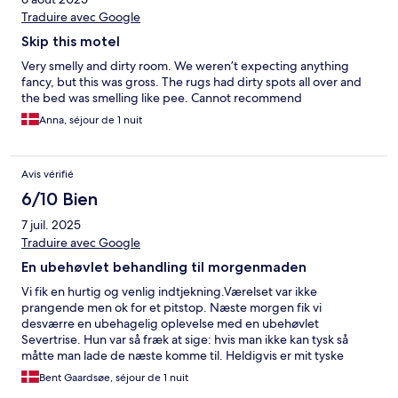
Traduire avec Google
Skip this motel
Very smelly and dirty room. We weren’t expecting anything
fancy, but this was gross. The rugs had dirty spots all over and
the bed was smelling like pee. Cannot recommend
Anna, séjour de 1 nuit
Avis vérifié
6/10 Bien
7 juil. 2025
Traduire avec Google
En ubehøvlet behandling til morgenmaden
Vi fik en hurtig og venlig indtjekning.Værelset var ikke
prangende men ok for et pitstop. Næste morgen fik vi
desværre en ubehagelig oplevelse med en ubehøvlet
Severtrise. Hun var så fræk at sige: hvis man ikke kan tysk så
måtte man lade de næste komme til. Heldigvis er mit tyske
udemærket så jeg lod hende forstå at hun var gået over
Bent Gaardsøe, séjour de 1 nuit
grænsen, og at hun fremover skulle undlade sin måde at