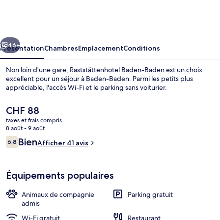
Baden-
Baden
cédent
Suivant
46+
Présentation
Chambres
Emplacement
Conditions
Non loin d'une gare, Raststättenhotel Baden-Baden est un choix
excellent pour un séjour à Baden-Baden. Parmi les petits plus
appréciable, l'accès Wi-Fi et le parking sans voiturier.
Le
CHF 88
prix
taxes et frais compris
actuel
8 août - 9 août
est
Avis
Bien
6,8
Afficher 41 avis
de
6,8 sur 10
voyageurs
Centre commercial
CHF 88.
Équipements populaires
Animaux de compagnie
Parking gratuit
admis
Wi-Fi gratuit
Restaurant