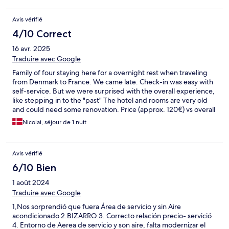
behandle gæster på. Ikke fordi det påvirkede det ubehagelige
og uvenlige menneske, håber at andre vil undgå morgenmaden
Avis vérifié
med hende som ansat.
4/10 Correct
16 avr. 2025
Traduire avec Google
Family of four staying here for a overnight rest when traveling
from Denmark to France. We came late. Check-in was easy with
self-service. But we were surprised with the overall experience,
like stepping in to the "past" The hotel and rooms are very old
and could need some renovation. Price (approx. 120€) vs overall
impression. I need to give it a low score. Would not recommend
Nicolai, séjour de 1 nuit
this hotel.
Avis vérifié
6/10 Bien
1 août 2024
Traduire avec Google
1,Nos sorprendió que fuera Área de servicio y sin Aire
acondicionado 2.BIZARRO 3. Correcto relación precio- servició
4. Entorno de Aerea de servicio y son aire, falta modernizar el