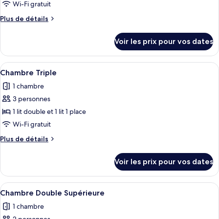
ce
Wi-Fi gratuit
type
Plus
Plus de détails
de
de
chambre :
détails
Voir les prix pour vos dates
sur
Chambre
le
Double
type
Afficher
Une chambre d’hôtel avec deux lits, u
Standard
6
de
Chambre Triple
toutes
chambre
1 chambre
Chambre
les
Double
3 personnes
photos
Standard
pour
1 lit double et 1 lit 1 place
ce
Wi-Fi gratuit
type
Plus
Plus de détails
de
de
chambre :
détails
Voir les prix pour vos dates
sur
Chambre
le
Triple
type
Afficher
Une chambre d’hôtel avec un lit, une t
7
de
Chambre Double Supérieure
toutes
chambre
1 chambre
Chambre
les
Triple