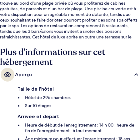
trouve au bord d'une plage privée où vous profiterez de cabines
gratuites, de parasols et d'un bar de plage. Une piscine couverte est à
votre disposition pour un agréable moment de détente, tandis que
ceux souhaitant se faire dorloter pourront profiter des soins spa offerts
par le spa. Les options de restauration comprennent 5 restaurants,
tandis que les 3 bars/salons vous invitent à siroter des boissons
rafraîchissantes. Cet hôtel de luxe abrite en outre une terrasse sur le
toit, un club pour enfants (gratuit) et un bar en bord de piscine. Les
autres voyageurs adorent le personnel attentionné.
Plus d’informations sur cet
hébergement
Aperçu
Taille de l'hôtel
Hôtel de 296 chambres
Sur 10 étages
Arrivée et départ
Heure de début de l'enregistrement : 14 h 00 ; heure de
fin de l'enregistrement : à tout moment.
Âge minimum pour effectuer l'enregistrement : 18 ans