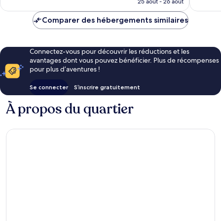
25 août - 26 août
est
de
Comparer des hébergements similaires
CHF 126
Connectez-vous pour découvrir les réductions et les
avantages dont vous pouvez bénéficier. Plus de récompenses
pour plus d’aventures !
Se connecter
S’inscrire gratuitement
À propos du quartier