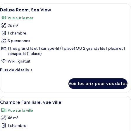
type
Afficher
Une chambre d’hôtel moderne dotée d’un
4
de
Deluxe Room, Sea View
toutes
chambre
Vue sur la mer
Chambre
les
Deluxe,
26 m²
photos
vue
pour
1 chambre
ville
ce
3 personnes
type
1 très grand lit et 1 canapé-lit (1 place) OU 2 grands lits 1 place et 1
de
canapé-lit (1 place)
chambre :
Wi-Fi gratuit
Deluxe
Plus
Plus de détails
Room,
de
Sea
détails
Voir les prix pour vos dates
sur
View
le
type
Afficher
Une chambre d’hôtel moderne avec un li
3
de
Chambre Familiale, vue ville
toutes
chambre
Vue sur la ville
Deluxe
les
Room,
46 m²
photos
Sea
pour
1 chambre
View