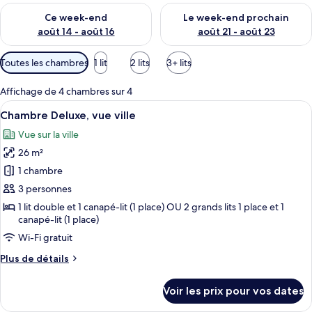
Vérifier la disponibilité pour ce week-end août 14 - août 16
Vérifier la disponibilité pour
Ce week-end
Le week-end prochain
août 14 - août 16
août 21 - août 23
Filtres
Toutes les chambres
1 lit
2 lits
3+ lits
disponibles
pour
Affichage de 4 chambres sur 4
les
Afficher
Une chambre d’hôtel moderne dotée d’un
4
Chambre Deluxe, vue ville
chambres
toutes
Vue sur la ville
les
26 m²
photos
pour
1 chambre
ce
3 personnes
type
1 lit double et 1 canapé-lit (1 place) OU 2 grands lits 1 place et 1
de
canapé-lit (1 place)
chambre :
Wi-Fi gratuit
Chambre
Plus
Plus de détails
Deluxe,
de
vue
détails
Voir les prix pour vos dates
sur
ville
le