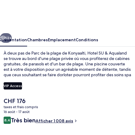
Hotel
SU
&
Aqualand
cédent
Suivant
52+
Présentation
Chambres
Emplacement
Conditions
À deux pas de Parc de la plage de Konyaalti, Hotel SU & Aqualand
se trouve au bord d'une plage privée où vous profiterez de cabines
gratuites, de parasols et d'un bar de plage. Une piscine couverte
est à votre disposition pour un agréable moment de détente, tandis
que ceux souhaitant se faire dorloter pourront profiter des soins spa
offerts par le spa. Les options de restauration comprennent 5
restaurants, tandis que les 3 bars/salons vous invitent à siroter des
VIP Access
boissons rafraîchissantes. Cet hôtel de luxe abrite en outre une
terrasse sur le toit, un club pour enfants (gratuit) et un bar en bord
Le
CHF 176
de piscine. Les autres voyageurs adorent le personnel attentionné.
Vue aérienne
prix
taxes et frais compris
actuel
16 août - 17 août
est
Avis
Très bien
8,4
Afficher 1 008 avis
de
8,4 sur 10
voyageurs
CHF 176.