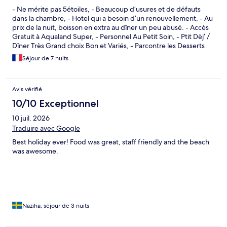
- Ne mérite pas 5étoiles, - Beaucoup d’usures et de défauts
dans la chambre, - Hotel qui a besoin d’un renouvellement, - Au
prix de la nuit, boisson en extra au dîner un peu abusé. - Accès
Gratuit à Aqualand Super, - Personnel Au Petit Soin, - Ptit Dèj’ /
Dîner Très Grand choix Bon et Variés, - Parcontre les Desserts
Vraiment pas Top, - Rapport Qualité/Prix trop Élevé.
Séjour de 7 nuits
Avis vérifié
10/10 Exceptionnel
10 juil. 2026
Traduire avec Google
Best holiday ever! Food was great, staff friendly and the beach
was awesome.
Naziha, séjour de 3 nuits