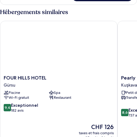
le
mer
type
Hébergements similaires
de
chambre
FOUR HILLS HOTEL
Pearly H
Chambre
Familiale,
vue
mer
FOUR
Pearly
FOUR HILLS HOTEL
Pearly
HILLS
Hotel
Gürsu
Kuşkava
HOTEL
Kuşkava
Piscine
Spa
Petit 
Gürsu
Wi-Fi gratuit
Restaurant
Transf
9.4
Exceptionnel
9,4
8.6
Exce
sur
182 avis
8,6
sur
737 a
10,
10,
Exceptionnel,
Le
CHF 126
Excellen
182 avis
nouveau
737 avis
taxes et frais compris
prix