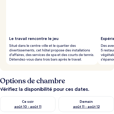
Le travail rencontre le jeu
Expéri
Situé dans le centre-ville et le quartier des
Des aven
divertissements, cet hôtel propose des installations
5 restau
d'affaires, des services de spa et des courts de tennis.
végétali
Détendez-vous dans trois bars après le travail.
s'épanou
Options de chambre
Vérifiez la disponibilité pour ces dates.
Vérifier la disponibilité pour ce soir août 10 - août 11
Vérifier la disponibilité pour 
Ce soir
Demain
août 10 - août 11
août 11 - août 12