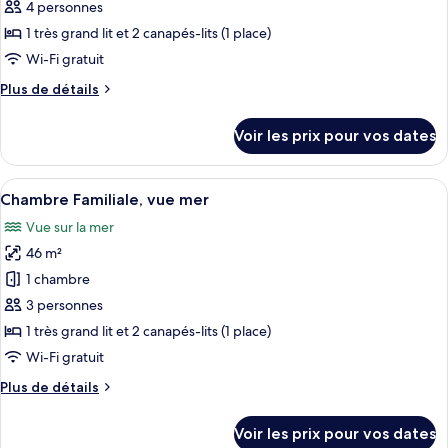
ce
4 personnes
type
1 très grand lit et 2 canapés-lits (1 place)
de
Wi-Fi gratuit
chambre :
Plus
Plus de détails
Chambre
de
Familiale,
détails
Voir les prix pour vos dates
vue
sur
le
ville
type
Afficher
Un salon moderne et minimaliste, ave
3
de
Chambre Familiale, vue mer
toutes
chambre
Vue sur la mer
Chambre
les
Familiale,
46 m²
photos
vue
pour
1 chambre
ville
ce
3 personnes
type
1 très grand lit et 2 canapés-lits (1 place)
de
Wi-Fi gratuit
chambre :
Plus
Plus de détails
Chambre
de
Familiale,
détails
Voir les prix pour vos dates
vue
sur