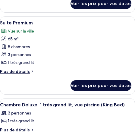
chambre :
Voir les prix pour vos dates
sur
Chambre
le
Deluxe,
type
Afficher
Une chambre d’hôtel avec deux lits, u
1
7
de
Suite Premium
toutes
chambre
très
Vue sur la ville
Chambre
les
grand
Deluxe,
65 m²
photos
lit,
1
pour
5 chambres
vue
très
ce
grand
3 personnes
lac
lit,
type
1 très grand lit
vue
de
lac
Plus
Plus de détails
chambre :
de
Suite
détails
Voir les prix pour vos dates
sur
Premium
le
type
Afficher
Une chambre d’hôtel avec un grand lit,
5
de
Chambre Deluxe, 1 très grand lit, vue piscine (King Bed)
toutes
chambre
3 personnes
Suite
les
Premium
1 très grand lit
photos
pour
Plus
Plus de détails
de