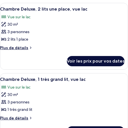
Deluxe,
type
Afficher
Une chambre d’hôtel avec deux lits, u
2
5
de
Chambre Deluxe, 2 lits une place, vue lac
toutes
chambre
lits
Vue sur le lac
Chambre
les
une
Deluxe,
30 m²
photos
place,
2
pour
3 personnes
vue
lits
ce
une
2 lits 1 place
ville
place,
type
Plus
Plus de détails
vue
de
de
ville
chambre :
détails
Voir les prix pour vos dates
sur
Chambre
le
Deluxe,
type
Afficher
Une chambre d’hôtel avec deux lits, u
2
5
de
Chambre Deluxe, 1 très grand lit, vue lac
toutes
chambre
lits
Vue sur le lac
Chambre
les
une
Deluxe,
30 m²
photos
place,
2
pour
3 personnes
vue
lits
ce
une
1 très grand lit
lac
place,
type
Plus
Plus de détails
vue
de
de
lac
détails