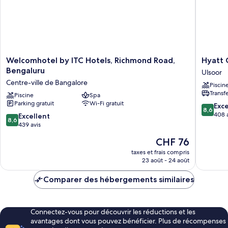
une
une
place,
place,
vue
vue
ville
ville
Welcomhotel
Hyatt
Welcomhotel by ITC Hotels, Richmond Road,
Hyatt 
by
Centric
Bengaluru
Ulsoor
ITC
MG
Centre-ville de Bangalore
Piscin
Hotels,
Road
Transf
Richmond
Piscine
Spa
Bangalo
Parking gratuit
Wi-Fi gratuit
Road,
Ulsoor
8.6
Exce
8,6
Bengaluru
sur
408 
8.6
Excellent
8,6
Centre-
10,
sur
439 avis
ville
Excellen
10,
Le
CHF 76
de
408 avis
Excellent,
nouveau
Bangalore
439 avis
taxes et frais compris
prix
23 août - 24 août
est
de
Comparer des hébergements similaires
CHF 76
Connectez-vous pour découvrir les réductions et les
avantages dont vous pouvez bénéficier. Plus de récompenses