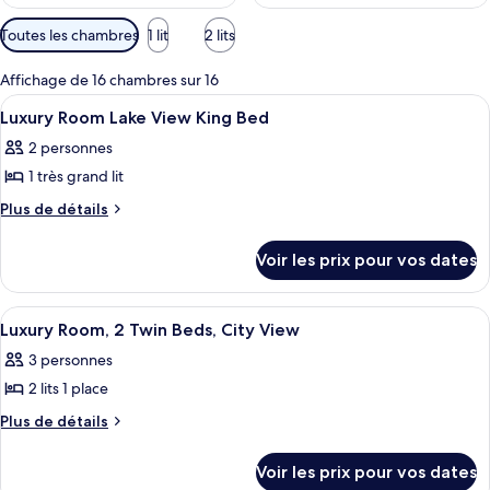
Filtres
Toutes les chambres
1 lit
2 lits
disponibles
pour
Affichage de 16 chambres sur 16
les
Afficher
Literie de qualité supérieure, minibar,
8
Luxury Room Lake View King Bed
chambres
toutes
2 personnes
les
1 très grand lit
photos
pour
Plus
Plus de détails
de
ce
détails
type
Voir les prix pour vos dates
sur
de
le
chambre :
type
Afficher
Literie de qualité supérieure, minibar,
4
de
Luxury
Luxury Room, 2 Twin Beds, City View
toutes
chambre
Room
3 personnes
Luxury
les
Lake
Room
2 lits 1 place
photos
View
Lake
pour
Plus
Plus de détails
View
King
de
ce
King
Bed
détails
Bed
type
Voir les prix pour vos dates
sur