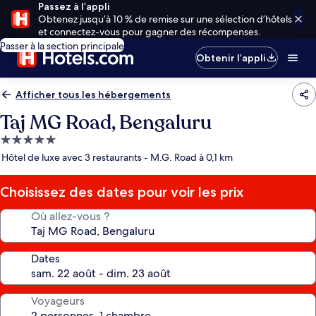
Passez à l’appli
Obtenez jusqu’à 10 % de remise sur une sélection d’hôtels
et connectez-vous pour gagner des récompenses.
Passer à la section principale
Obtenir l’appli
Afficher tous les hébergements
Taj MG Road, Bengaluru
Hébergement
5.0 étoiles
Hôtel de luxe avec 3 restaurants - M.G. Road à 0,1 km
Choisissez des dates pour voir les prix
Où allez-vous ?
Dates
Voyageurs