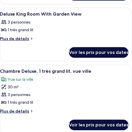
de
le
chambre :
type
Afficher
Literie de qualité supérieure, minibar,
3
de
Luxury
Deluxe King Room With Garden View
toutes
chambre
Room,
3 personnes
Luxury
les
2
Room,
1 très grand lit
photos
Twin
2
pour
Plus
Plus de détails
Twin
Beds,
de
ce
Beds,
City
détails
City
type
Voir les prix pour vos dates
sur
View
View
de
le
chambre :
type
Afficher
Une chambre d’hôtel avec un grand lit,
6
de
Deluxe
Chambre Deluxe, 1 très grand lit, vue ville
toutes
chambre
King
Vue sur la ville
Deluxe
les
Room
King
30 m²
photos
With
Room
pour
3 personnes
With
Garden
ce
Garden
1 très grand lit
View
View
type
Plus
Plus de détails
de
de
chambre :
détails
Voir les prix pour vos dates
sur
Chambre
le