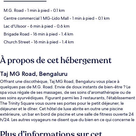
M.G. Road
- 1 min à pied
- 0.1 km
Centre commercial 1 MG-Lido Mall
- 1 min à pied
- 0.1 km
Lac d'Ulsoor
- 6 min à pied
- 0.6 km
Brigade Road
- 16 min à pied
- 1.4 km
Church Street
- 16 min à pied
- 1.4 km
À propos de cet hébergement
Taj MG Road, Bengaluru
Offrant une discothèque, Taj MG Road, Bengaluru vous place à
quelques pas de M.G. Road. Envie de doux instants de bien-être ? Le
spa vous régale de ses massages, de ses soins d'aromathérapie ou de
ses soins ayurvédiques. Figurant parmi les 3 restaurants, l'établissement
The Trinity Square vous ouvre ses portes pour le petit déjeuner, le
déjeuner et le dîner. Cet hôtel de luxe abrite en outre une piscine
extérieure, un bar en bord de piscine et une salle de fitness ouverte 24
h/24. Les autres voyageurs ne disent que du bien en ce qui concerne le
personnel attentionné. L'hébergement se situe à une très courte
distance à pied des transports publics : Station Trinity se trouve à 5 min
Plus d’informations sur cet
et Station Halasuru, à 13 min.