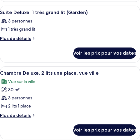
Deluxe,
type
Afficher
Télévision LCD de 49 pouces avec chaîn
1
4
de
Suite Deluxe, 1 très grand lit (Garden)
toutes
chambre
très
3 personnes
Chambre
les
grand
Deluxe,
1 très grand lit
photos
lit,
1
pour
Plus
Plus de détails
vue
très
de
ce
grand
ville
détails
lit,
type
Voir les prix pour vos dates
sur
vue
de
le
ville
chambre :
type
Afficher
Une chambre d’hôtel avec deux lits, u
5
de
Suite
Chambre Deluxe, 2 lits une place, vue ville
toutes
chambre
Deluxe,
Vue sur la ville
Suite
les
1
Deluxe,
30 m²
photos
très
1
pour
3 personnes
très
grand
ce
grand
2 lits 1 place
lit
lit
type
Plus
Plus de détails
(Garden)
(Garden)
de
de
chambre :
détails
Voir les prix pour vos dates
sur
Chambre
le