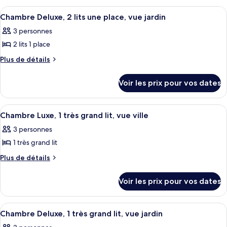
piscine
chambre :
type
(Twin
Afficher
Une chambre d’hôtel avec un grand lit,
(Twin
4
de
Suite
Chambre Deluxe, 2 lits une place, vue jardin
Bed)
toutes
Bed)
chambre
Deluxe
3 personnes
Suite
les
Deluxe
2 lits 1 place
photos
pour
Plus
Plus de détails
de
ce
détails
type
Voir les prix pour vos dates
sur
de
le
chambre :
type
Afficher
Une chambre d’hôtel avec un grand lit,
3
de
Chambre
Chambre Luxe, 1 très grand lit, vue ville
toutes
chambre
Deluxe,
3 personnes
Chambre
les
2
Deluxe,
1 très grand lit
photos
lits
2
pour
Plus
Plus de détails
lits
une
de
ce
une
place,
détails
place,
type
Voir les prix pour vos dates
sur
vue
vue
de
le
jardin
jardin
chambre :
type
Afficher
Une chambre d’hôtel avec un grand lit,
3
de
Chambre
Chambre Deluxe, 1 très grand lit, vue jardin
toutes
chambre
Luxe,