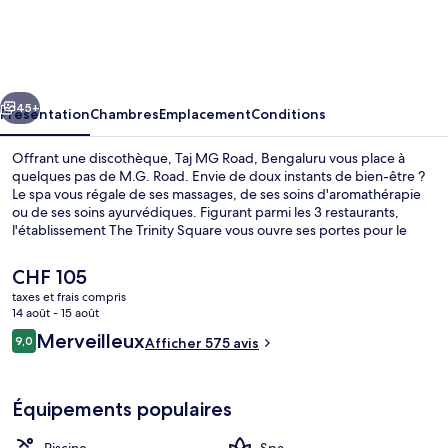
MG
Road,
Bengaluru
cédent
Suivant
45+
Présentation
Chambres
Emplacement
Conditions
Offrant une discothèque, Taj MG Road, Bengaluru vous place à
quelques pas de M.G. Road. Envie de doux instants de bien-être ?
Le spa vous régale de ses massages, de ses soins d'aromathérapie
ou de ses soins ayurvédiques. Figurant parmi les 3 restaurants,
l'établissement The Trinity Square vous ouvre ses portes pour le
petit déjeuner, le déjeuner et le dîner. Cet hôtel de luxe abrite en
outre une piscine extérieure, un bar en bord de piscine et une salle
Le
CHF 105
de fitness ouverte 24 h/24. Les autres voyageurs ne disent que du
prix
taxes et frais compris
bien en ce qui concerne le personnel attentionné. L'hébergement
actuel
14 août - 15 août
se situe à une très courte distance à pied des transports publics :
Bar en bord de piscine
est
Avis
Station Trinity se trouve à 5 min et Station Halasuru, à 13 min.
Merveilleux
9,0
Afficher 575 avis
de
9,0 sur 10
voyageurs
CHF 105.
Équipements populaires