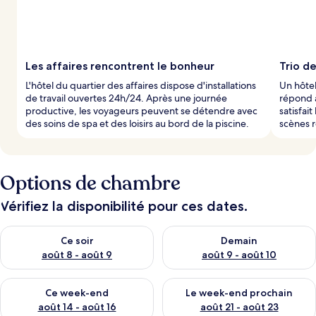
Les affaires rencontrent le bonheur
Trio d
L'hôtel du quartier des affaires dispose d'installations
Un hôtel
de travail ouvertes 24h/24. Après une journée
répond à
productive, les voyageurs peuvent se détendre avec
satisfai
des soins de spa et des loisirs au bord de la piscine.
scènes 
Options de chambre
Vérifiez la disponibilité pour ces dates.
Vérifier la disponibilité pour ce soir août 8 - août 9
Vérifier la disponibilité pour 
Ce soir
Demain
août 8 - août 9
août 9 - août 10
Vérifier la disponibilité pour ce week-end août 14 - août 16
Vérifier la disponibilité pour
Ce week-end
Le week-end prochain
août 14 - août 16
août 21 - août 23