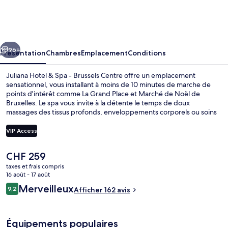
Hotel
&
Spa
cédent
Suivant
-
96+
Présentation
Chambres
Emplacement
Conditions
Brussels
Juliana Hotel & Spa - Brussels Centre offre un emplacement
Centre
sensationnel, vous installant à moins de 10 minutes de marche de
points d'intérêt comme La Grand Place et Marché de Noël de
Bruxelles. Le spa vous invite à la détente le temps de doux
massages des tissus profonds, enveloppements corporels ou soins
ayurvédiques. L'établissement Influence prend soin aussi de vous à
l'heure du déjeuner et du dîner. Cet hôtel de luxe abrite en outre
VIP Access
une piscine couverte, un bar / salon et une salle de fitness. Les
transports publics se situent à une courte distance à pied : Station
Le
CHF 259
De Brouckère est à 3 min et Station Rogier, à 7 min.
Réception
prix
taxes et frais compris
actuel
16 août - 17 août
est
Avis
Merveilleux
9,2
Afficher 162 avis
de
9,2 sur 10
voyageurs
CHF 259.
Équipements populaires