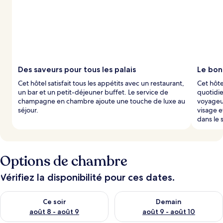
Des saveurs pour tous les palais
Le bon
Cet hôtel satisfait tous les appétits avec un restaurant,
Cet hôte
un bar et un petit-déjeuner buffet. Le service de
quotidie
champagne en chambre ajoute une touche de luxe au
voyageu
séjour.
visage e
dans le 
Options de chambre
Vérifiez la disponibilité pour ces dates.
Vérifier la disponibilité pour ce soir août 8 - août 9
Vérifier la disponibilité pour 
Ce soir
Demain
août 8 - août 9
août 9 - août 10