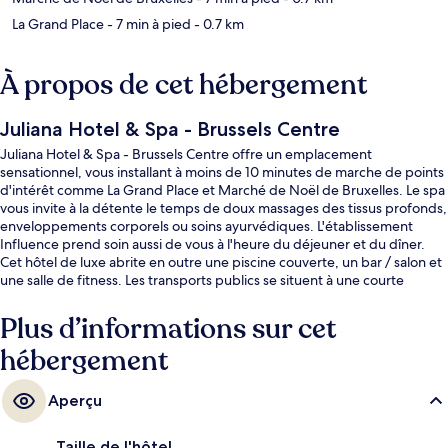
La Grand Place
- 7 min à pied
- 0.7 km
À propos de cet hébergement
Juliana Hotel & Spa - Brussels Centre
Juliana Hotel & Spa - Brussels Centre offre un emplacement
sensationnel, vous installant à moins de 10 minutes de marche de points
d'intérêt comme La Grand Place et Marché de Noël de Bruxelles. Le spa
vous invite à la détente le temps de doux massages des tissus profonds,
enveloppements corporels ou soins ayurvédiques. L'établissement
Influence prend soin aussi de vous à l'heure du déjeuner et du dîner.
Cet hôtel de luxe abrite en outre une piscine couverte, un bar / salon et
une salle de fitness. Les transports publics se situent à une courte
distance à pied : Station De Brouckère est à 3 min et Station Rogier, à 7
min.
Plus d’informations sur cet
hébergement
Aperçu
Taille de l'hôtel