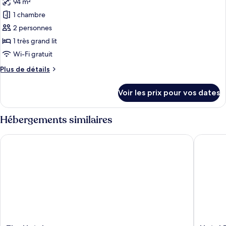
94 m²
photos
pour
1 chambre
ce
2 personnes
type
1 très grand lit
de
Wi-Fi gratuit
chambre :
Plus
Plus de détails
Suite
de
Présidentielle
détails
Voir les prix pour vos dates
sur
le
type
Hébergements similaires
de
chambre
The Hotel
Hotel Fle
Suite
Présidentielle