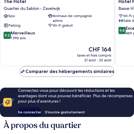
The
Hotel
The Hotel
Hotel F
Hotel
Fleur
Quartier du Sablon - Zavelwijk
Basse-Vi
Quartier
de
Spa
Animaux de compagnie
Wi-Fi 
du
Ville
admis
Salle 
Sablon
Basse-
Parking
Wi-Fi gratuit
-
Ville
9.8
Exc
9,8
9.2
Zavelwijk
Merveilleux
sur
489 a
9,2
sur
1 396 avis
10,
10,
Exceptio
Le
CHF 164
Merveilleux,
489 avis
nouveau
1 396 avis
taxes et frais compris
prix
21 août - 22 août
est
de
Comparer des hébergements similaires
CHF 164
Connectez-vous pour découvrir les réductions et les
avantages dont vous pouvez bénéficier. Plus de récompenses
pour plus d’aventures !
Se connecter
S’inscrire gratuitement
À propos du quartier