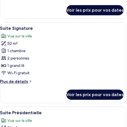
de
Junior
détails
Voir les prix pour vos dates
sur
le
type
Afficher
Une chambre à coucher avec un lit, un
6
de
Suite Signature
toutes
chambre
Vue sur la ville
Suite
les
Junior
52 m²
photos
pour
1 chambre
ce
2 personnes
type
1 grand lit
de
Wi-Fi gratuit
chambre :
Plus
Plus de détails
Suite
de
Signature
détails
Voir les prix pour vos dates
sur
le
type
Afficher
Un salon avec un canapé, une table ba
8
de
Suite Présidentielle
toutes
chambre
Vue sur la ville
Suite
les
Signature