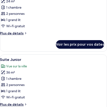
Premium
24 m²
photos
pour
1 chambre
ce
2 personnes
type
1 grand lit
de
Wi-Fi gratuit
chambre :
Plus
Plus de détails
Chambre
de
(Prestige)
détails
Voir les prix pour vos dates
sur
le
type
Afficher
Une chambre à coucher bien rangée, av
7
de
Suite Junior
toutes
chambre
Vue sur la ville
Chambre
les
(Prestige)
36 m²
photos
pour
1 chambre
ce
2 personnes
type
1 grand lit
de
Wi-Fi gratuit
chambre :
Plus
Plus de détails
Suite