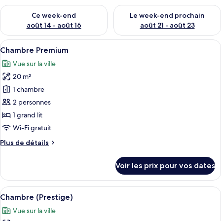
Vérifier la disponibilité pour ce week-end août 14 - août 16
Vérifier la disponibilité pour
Ce week-end
Le week-end prochain
août 14 - août 16
août 21 - août 23
Afficher
Une chambre à coucher avec un papier p
6
Chambre Premium
toutes
Vue sur la ville
les
20 m²
photos
pour
1 chambre
ce
2 personnes
type
1 grand lit
de
Wi-Fi gratuit
chambre :
Plus
Plus de détails
Chambre
de
Premium
détails
Voir les prix pour vos dates
sur
le
type
Afficher
Une chambre à coucher avec un grand l
5
de
Chambre (Prestige)
toutes
chambre
Vue sur la ville
Chambre
les