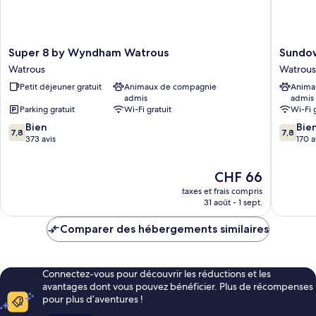
Super
Sundow
Super 8 by Wyndham Watrous
Sundo
8
Motel
Watrous
Watrous
by
Watrous
Petit déjeuner gratuit
Animaux de compagnie
Anima
Wyndham
admis
admis
Watrous
Parking gratuit
Wi-Fi gratuit
Wi-Fi 
Watrous
7.8
7.8
Bien
Bie
7,8
7,8
sur
sur
373 avis
170 a
10,
10,
Bien,
Bien,
Le
CHF 66
373 avis
170 avis
nouveau
taxes et frais compris
prix
31 août - 1 sept.
est
de
Comparer des hébergements similaires
CHF 66
Connectez-vous pour découvrir les réductions et les
avantages dont vous pouvez bénéficier. Plus de récompenses
pour plus d’aventures !