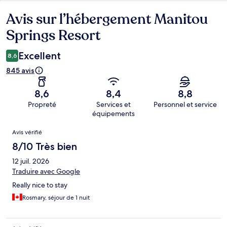
Avis sur l’hébergement Manitou
Avis
Springs Resort
Excellent
8,6
845 avis
8,6
8,4
8,8
Propreté
Services et
Personnel et service
équipements
Avis
Avis vérifié
8/10 Très bien
12 juil. 2026
Traduire avec Google
Really nice to stay
Rosmary, séjour de 1 nuit