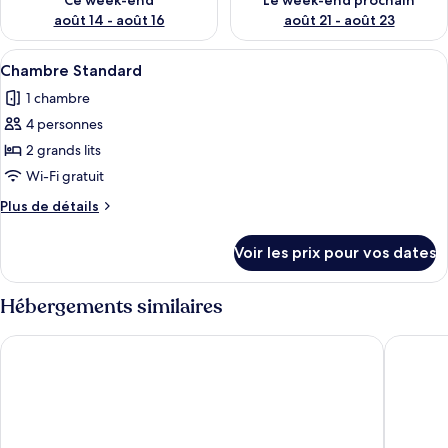
Ce week-end
Le week-end prochain
août 14 - août 16
août 21 - août 23
Afficher
Une chambre d’hôtel avec deux lits, u
1
Chambre Standard
toutes
1 chambre
les
4 personnes
photos
pour
2 grands lits
ce
Wi-Fi gratuit
type
Plus
Plus de détails
de
de
chambre :
détails
Voir les prix pour vos dates
sur
Chambre
le
Standard
type
Hébergements similaires
de
chambre
Super 8 by Wyndham Watrous
Sundown
Chambre
Standard