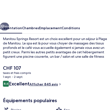
Springs
Resort
cédent
Suivant
14+
Présentation
Chambres
Emplacement
Conditions
Manitou Springs Resort est un choix excellent pour un séjour à Plage
de Manitou. Le spa est là pour vous choyer de massages des tissus
profonds et le café vous accueille également si jamais vous avez un
petit creux. Parmi les autres petits avantages de cet hébergement
figurent une piscine couverte, un bar / salon et une salle de fitness
ouverte 24 h/24. La piscine rafraîchissante et le personnel
attentionné remportent un franc succès auprès des autres
Le
CHF 107
voyageurs.
prix
taxes et frais compris
actuel
1 sept. - 2 sept.
Piscine couverte
est
Avis
Excellent
8,6
Afficher 845 avis
de
8,6 sur 10
voyageurs
CHF 107.
Équipements populaires