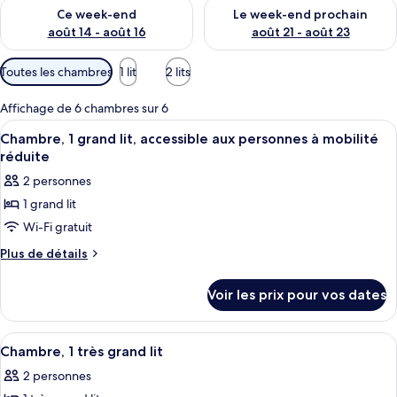
Vérifier la disponibilité pour ce week-end août 14 - août 16
Vérifier la disponibilité pour
Ce week-end
Le week-end prochain
août 14 - août 16
août 21 - août 23
Filtres
Toutes les chambres
1 lit
2 lits
disponibles
pour
Affichage de 6 chambres sur 6
les
Afficher
Une chambre d’hôtel avec un lit, un b
6
Chambre, 1 grand lit, accessible aux personnes à mobilité
chambres
toutes
réduite
les
2 personnes
photos
1 grand lit
pour
Wi-Fi gratuit
ce
type
Plus
Plus de détails
de
de
détails
chambre :
Voir les prix pour vos dates
sur
Chambre,
le
1
type
Afficher
Une chambre d’hôtel avec un lit, un b
4
de
grand
Chambre, 1 très grand lit
toutes
chambre
lit,
2 personnes
Chambre,
les
accessible
1