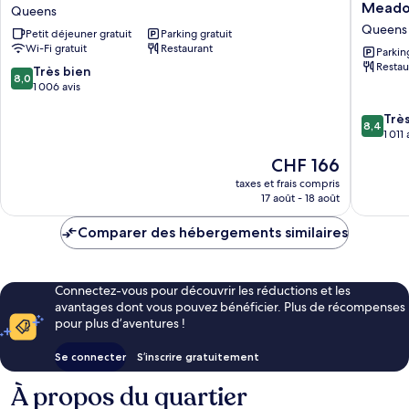
Western
by
Mead
Queens
Queens
Marriott
Queens
Petit déjeuner gratuit
Parking gratuit
Gold
New
Wi-Fi gratuit
Restaurant
Coast
York
Parkin
Restau
Queens
Queens/
8.0
Très bien
8,0
Meado
sur
1 006 avis
Queens
10,
8.4
Trè
Très
8,4
sur
1 011 
bien,
10,
1 006 avis
Le
CHF 166
Très
nouveau
bien,
taxes et frais compris
prix
17 août - 18 août
1 011 avis
est
de
Comparer des hébergements similaires
CHF 166
Connectez-vous pour découvrir les réductions et les
avantages dont vous pouvez bénéficier. Plus de récompenses
pour plus d’aventures !
Se connecter
S’inscrire gratuitement
À propos du quartier