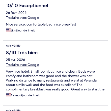
10/10 Exceptionnel
26 févr. 2026
Traduire avec Google
Nice service, comfortable bad, nice breakfast
Li, séjour de 1 nuit
Avis vérifié
8/10 Très bien
25 avr. 2026
Traduire avec Google
Very nice hotel. Small room but nice and clean! Beds were
comfy and bathroom was good and the shower was hot!
Walking distance to many restaurants and we at at Veranda
about a mile walk and the food was excellent! The
complimentary breakfast was really good! Great way to start the
day. Free off street parking too. I would stay here again!
Peter, séjour de 1 nuit
Avis vérifié