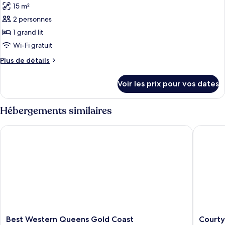
2
15 m²
Chambre
les
lits
Double
2 personnes
photos
doubles,
Deluxe,
pour
1 grand lit
non-
2
ce
lits
Wi-Fi gratuit
fumeurs
doubles,
type
Plus
Plus de détails
non-
de
de
fumeurs
chambre :
détails
Voir les prix pour vos dates
sur
Chambre
le
Deluxe,
type
Hébergements similaires
1
de
chambre
grand
Best Western Queens Gold Coast
Courtya
Chambre
lit,
Deluxe,
non-
1
fumeurs
grand
lit,
non-
fumeurs
Best
Courtya
Best Western Queens Gold Coast
Courty