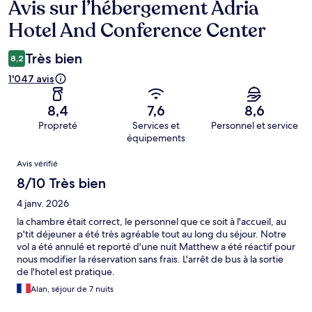
Avis sur l’hébergement Adria
Avis
Hotel And Conference Center
Très bien
8,2
1'047 avis
8,4
7,6
8,6
Propreté
Services et
Personnel et service
équipements
Avis
Avis vérifié
8/10 Très bien
4 janv. 2026
la chambre était correct, le personnel que ce soit à l'accueil, au
p'tit déjeuner a été très agréable tout au long du séjour. Notre
vol a été annulé et reporté d'une nuit Matthew a été réactif pour
nous modifier la réservation sans frais. L'arrêt de bus à la sortie
de l'hotel est pratique.
Alan, séjour de 7 nuits