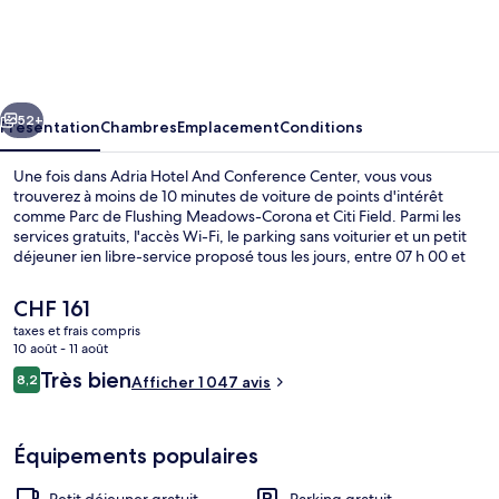
Hotel
And
Conference
cédent
Suivant
Center
52+
Présentation
Chambres
Emplacement
Conditions
Une fois dans Adria Hotel And Conference Center, vous vous
trouverez à moins de 10 minutes de voiture de points d'intérêt
comme Parc de Flushing Meadows-Corona et Citi Field. Parmi les
services gratuits, l'accès Wi-Fi, le parking sans voiturier et un petit
déjeuner ien libre-service proposé tous les jours, entre 07 h 00 et
10 h 00. En voiture depuis l'hébergement, vous aurez également
vite rejoint des sites comme UBS Arena et USTA National Tennis
Le
CHF 161
Center. Le parking pratique et le personnel attentionné remportent
prix
taxes et frais compris
un franc succès auprès des autres voyageurs.
actuel
10 août - 11 août
Chambre Double Deluxe, 2 lits doubl
est
Avis
Très bien
8,2
Afficher 1 047 avis
de
8,2 sur 10
voyageurs
CHF 161.
Équipements populaires