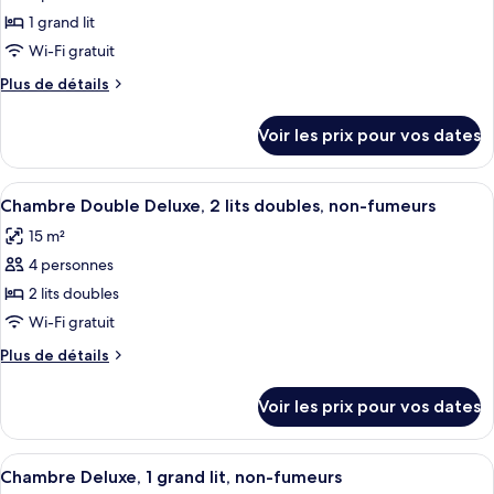
baignoire
grand
pour
1 grand lit
lit,
à
ce
baignoire
Wi-Fi gratuit
jets
à
type
Plus
Plus de détails
jets
de
de
chambre :
détails
Voir les prix pour vos dates
sur
Studio,
le
1
type
Afficher
Une chambre d’hôtel avec deux lits, un
grand
7
de
Chambre Double Deluxe, 2 lits doubles, non-fumeurs
toutes
chambre
lit,
15 m²
Studio,
les
non-
1
4 personnes
photos
fumeurs
grand
pour
2 lits doubles
lit,
ce
non-
Wi-Fi gratuit
fumeurs
type
Plus
Plus de détails
de
de
chambre :
détails
Voir les prix pour vos dates
sur
Chambre
le
Double
type
Afficher
Une chambre d’hôtel avec un lit, un b
Deluxe,
4
de
Chambre Deluxe, 1 grand lit, non-fumeurs
toutes
chambre