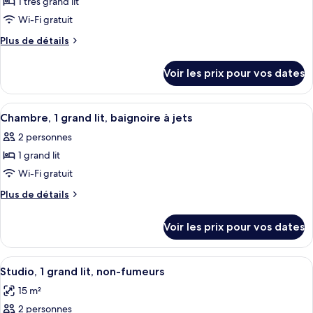
1 très grand lit
photos
aux
grand
pour
Wi-Fi gratuit
lit,
personnes
ce
accessible
Plus
Plus de détails
à
aux
type
de
mobilité
personnes
détails
de
Voir les prix pour vos dates
à
réduite
sur
chambre :
mobilité
le
Chambre,
réduite
type
Afficher
Une chambre d’hôtel avec un lit, un b
4
1
de
Chambre, 1 grand lit, baignoire à jets
toutes
chambre
très
2 personnes
Chambre,
les
grand
1
1 grand lit
photos
lit
très
pour
Wi-Fi gratuit
grand
ce
lit
Plus
Plus de détails
type
de
détails
de
Voir les prix pour vos dates
sur
chambre :
le
Chambre,
type
Afficher
Une chambre d’hôtel comprenant un lit
3
1
de
Studio, 1 grand lit, non-fumeurs
toutes
chambre
grand
15 m²
Chambre,
les
lit,
1
2 personnes
photos