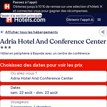
Passez à l’appli
Obtenez jusqu’à 10 % de remise sur une sélection d’hôtels
et connectez-vous pour gagner des récompenses.
Passer à la section principale
Obtenir l’appli
Afficher tous les hébergements
Adria Hotel And Conference Center
Hébergement
3.0 étoiles
Hôtel en périphérie à Bayside avec un centre de conférence
Choisissez des dates pour voir les prix
Où allez-vous ?
Dates
Voyageurs