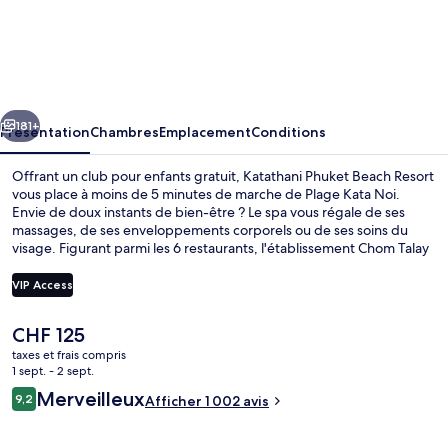
Katathani
Phuket
Beach
Resort
cédent
Suivant
181+
Présentation
Chambres
Emplacement
Conditions
Offrant un club pour enfants gratuit, Katathani Phuket Beach Resort
vous place à moins de 5 minutes de marche de Plage Kata Noi.
Envie de doux instants de bien-être ? Le spa vous régale de ses
massages, de ses enveloppements corporels ou de ses soins du
visage. Figurant parmi les 6 restaurants, l'établissement Chom Talay
vous ouvre ses portes pour le petit déjeuner et le dîner et vous
propose des spécialités Cuisine thaï. Cet hôtel de luxe abrite en
VIP Access
outre 6 piscines extérieures, un bar à la plage et une salle de fitness.
Le personnel attentionné et la proximité avec la plage remportent
Le
CHF 125
un franc succès auprès des autres voyageurs.
6 piscines extérieures, parasols de pla
prix
taxes et frais compris
actuel
1 sept. - 2 sept.
est
Avis
Merveilleux
9,2
Afficher 1 002 avis
de
9,2 sur 10
voyageurs
CHF 125.