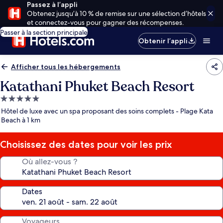
Passez à l’appli
Obtenez jusqu’à 10 % de remise sur une sélection d’hôtels
et connectez-vous pour gagner des récompenses.
Passer à la section principale
Obtenir l’appli
Afficher tous les hébergements
Katathani Phuket Beach Resort
Hébergement
5.0 étoiles
Hôtel de luxe avec un spa proposant des soins complets - Plage Kata
Beach à 1 km
Choisissez des dates pour voir les prix
Où allez-vous ?
Dates
Voyageurs