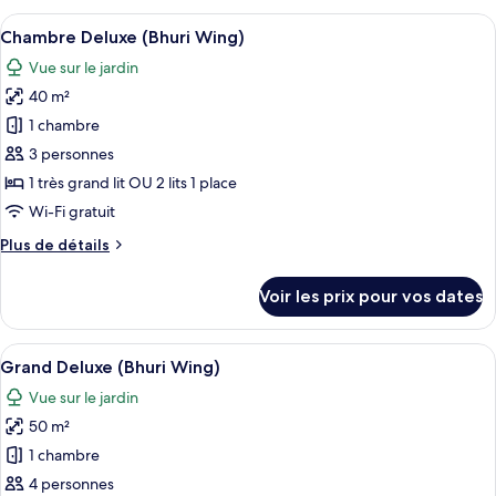
(Thani
type
Afficher
Une chambre d’hôtel avec un grand lit
Wing)
8
de
Chambre Deluxe (Bhuri Wing)
toutes
chambre
Vue sur le jardin
Junior
les
Suite
40 m²
photos
Oceanfront
pour
1 chambre
(Thani
ce
Wing)
3 personnes
type
1 très grand lit OU 2 lits 1 place
de
Wi-Fi gratuit
chambre :
Plus
Plus de détails
Chambre
de
Deluxe
détails
Voir les prix pour vos dates
(Bhuri
sur
le
Wing)
type
Afficher
Une chambre d’hôtel avec un grand lit,
6
de
Grand Deluxe (Bhuri Wing)
toutes
chambre
Vue sur le jardin
Chambre
les
Deluxe
50 m²
photos
(Bhuri
pour
1 chambre
Wing)
ce
4 personnes