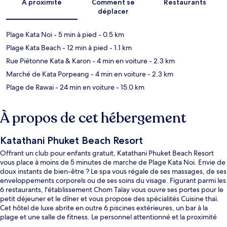
À proximité
Comment se
Restaurants
déplacer
Plage Kata Noi
- 5 min à pied
- 0.5 km
Plage Kata Beach
- 12 min à pied
- 1.1 km
Rue Piétonne Kata & Karon
- 4 min en voiture
- 2.3 km
Marché de Kata Porpeang
- 4 min en voiture
- 2.3 km
Plage de Rawai
- 24 min en voiture
- 15.0 km
À propos de cet hébergement
Katathani Phuket Beach Resort
Offrant un club pour enfants gratuit, Katathani Phuket Beach Resort
vous place à moins de 5 minutes de marche de Plage Kata Noi. Envie de
doux instants de bien-être ? Le spa vous régale de ses massages, de ses
enveloppements corporels ou de ses soins du visage. Figurant parmi les
6 restaurants, l'établissement Chom Talay vous ouvre ses portes pour le
petit déjeuner et le dîner et vous propose des spécialités Cuisine thaï.
Cet hôtel de luxe abrite en outre 6 piscines extérieures, un bar à la
plage et une salle de fitness. Le personnel attentionné et la proximité
avec la plage remportent un franc succès auprès des autres voyageurs.