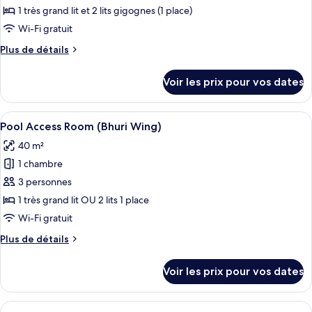
type
1 très grand lit et 2 lits gigognes (1 place)
de
Wi-Fi gratuit
chambre :
Plus
Plus de détails
Grand
de
Deluxe
détails
Voir les prix pour vos dates
(Bhuri
sur
le
Wing)
type
Afficher
Un espace moderne aménagé au bord de l
8
de
Pool Access Room (Bhuri Wing)
toutes
chambre
40 m²
Grand
les
Deluxe
1 chambre
photos
(Bhuri
pour
3 personnes
Wing)
ce
1 très grand lit OU 2 lits 1 place
type
Wi-Fi gratuit
de
Plus
Plus de détails
chambre :
de
Pool
détails
Voir les prix pour vos dates
sur
Access
le
Room
type
Afficher
Une chambre d’hôtel moderne dotée d’u
(Bhuri