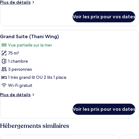
Plus
Plus de détails
de
de
chambre :
détails
Voir les prix pour vos dates
sur
Two
le
Bedroom
type
Afficher
Une chambre d’hôtel moderne équipée d
Teen
9
de
Grand Suite (Thani Wing)
toutes
chambre
Suite
Vue partielle sur la mer
Two
les
Bedroom
75 m²
photos
Teen
pour
1 chambre
Suite
ce
3 personnes
type
1 très grand lit OU 2 lits 1 place
de
Wi-Fi gratuit
chambre :
Plus
Plus de détails
Grand
de
Suite
détails
Voir les prix pour vos dates
(Thani
sur
le
Wing)
type
Hébergements similaires
de
chambre
Avista Grande Phuket Karon - MGallery
Centara 
Grand