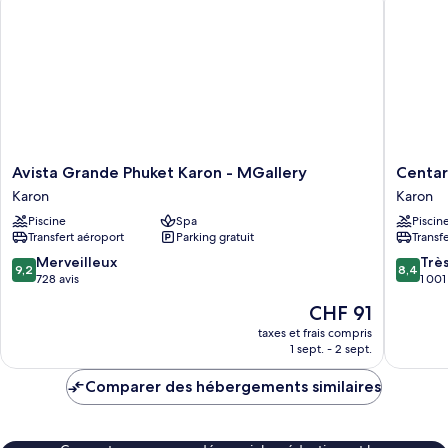
Suite
(Thani
Wing)
Avista
Centara
Avista Grande Phuket Karon - MGallery
Centar
Grande
Grand
Karon
Karon
Phuket
Beach
Piscine
Spa
Piscin
Karon
Resort
Transfert aéroport
Parking gratuit
Transf
-
Phuket
MGallery
Karon
9.2
8.4
Merveilleux
Trè
9,2
8,4
Karon
sur
sur
728 avis
1 001
10,
10,
Le
CHF 91
Merveilleux,
Très
nouveau
728 avis
bien,
taxes et frais compris
prix
1 sept. - 2 sept.
1 001 avi
est
de
Comparer des hébergements similaires
CHF 91