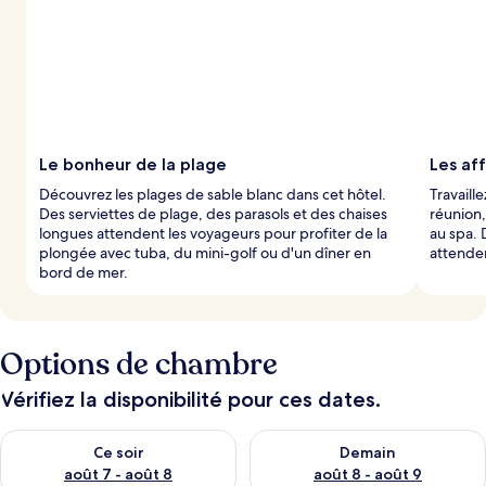
Le bonheur de la plage
Les af
Découvrez les plages de sable blanc dans cet hôtel.
Travaill
Des serviettes de plage, des parasols et des chaises
réunion,
longues attendent les voyageurs pour profiter de la
au spa. 
plongée avec tuba, du mini-golf ou d'un dîner en
attenden
bord de mer.
Options de chambre
Vérifiez la disponibilité pour ces dates.
Vérifier la disponibilité pour ce soir août 7 - août 8
Vérifier la disponibilité pour 
Ce soir
Demain
août 7 - août 8
août 8 - août 9