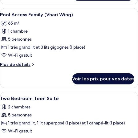
le
(Vhari
type
Afficher
Pool Access Family (Vhari Wing)
Wing)
7
de
Pool Access Family (Vhari Wing)
toutes
chambre
65 m²
Family
les
Room
1 chambre
photos
(Vhari
pour
5 personnes
Wing)
ce
1 très grand lit et 3 lits gigognes (1 place)
type
Wi-Fi gratuit
de
Plus
Plus de détails
chambre :
de
Pool
détails
Voir les prix pour vos dates
sur
Access
le
Family
type
Afficher
Une chambre d’hôtel moderne équipée d’
(Vhari
12
de
Two Bedroom Teen Suite
toutes
Wing)
chambre
2 chambres
Pool
les
Access
5 personnes
photos
Family
pour
1 très grand lit, 1 lit superposé (1 place) et 1 canapé-lit (1 place)
(Vhari
ce
Wing)
Wi-Fi gratuit
type