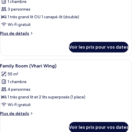
pour
1 chambre
(Bhuri
ce
Wing)
3 personnes
type
1 très grand lit OU 1 canapé-lit (double)
de
Wi-Fi gratuit
chambre :
Plus
Plus de détails
Junior
de
Suite
détails
Voir les prix pour vos dates
Sea
sur
le
View
type
Afficher
Une chambre pour enfants avec des lit
7
de
Family Room (Vhari Wing)
toutes
chambre
55 m²
Junior
les
Suite
1 chambre
photos
Sea
pour
4 personnes
View
ce
1 très grand lit et 2 lits superposés (1 place)
type
Wi-Fi gratuit
de
Plus
Plus de détails
chambre :
de
Family
détails
Voir les prix pour vos dates
sur
Room