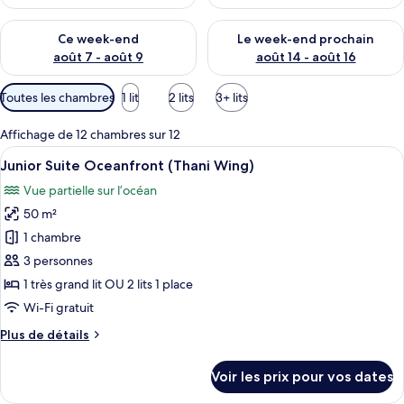
Vérifier la disponibilité pour ce week-end août 7 - août 9
Vérifier la disponibilité pour 
Ce week-end
Le week-end prochain
août 7 - août 9
août 14 - août 16
Filtres
Toutes les chambres
1 lit
2 lits
3+ lits
disponibles
pour
Affichage de 12 chambres sur 12
les
Afficher
Une salle de bain moderne dotée d’une
13
Junior Suite Oceanfront (Thani Wing)
chambres
toutes
Vue partielle sur l’océan
les
50 m²
photos
pour
1 chambre
ce
3 personnes
type
1 très grand lit OU 2 lits 1 place
de
Wi-Fi gratuit
chambre :
Plus
Plus de détails
Junior
de
Suite
détails
Voir les prix pour vos dates
Oceanfront
sur
le