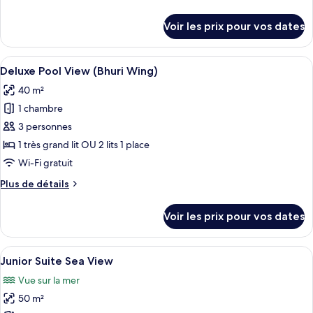
chambre :
de
Junior
détails
Voir les prix pour vos dates
sur
Suite
le
(Thani
type
Afficher
Deluxe Pool View (Bhuri Wing) | Terras
Wing)
5
de
Deluxe Pool View (Bhuri Wing)
toutes
chambre
40 m²
Junior
les
Suite
1 chambre
photos
(Thani
pour
3 personnes
Wing)
ce
1 très grand lit OU 2 lits 1 place
type
Wi-Fi gratuit
de
Plus
Plus de détails
chambre :
de
Deluxe
détails
Voir les prix pour vos dates
sur
Pool
le
View
type
Afficher
Une chambre d’hôtel avec un grand lit
(Bhuri
11
de
Junior Suite Sea View
toutes
Wing)
chambre
Vue sur la mer
Deluxe
les
Pool
50 m²
photos
View