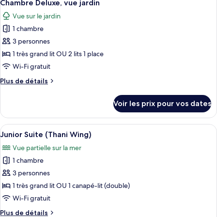
6
de
Chambre Deluxe, vue jardin
toutes
Wing)
chambre
Vue sur le jardin
Pool
les
Access
1 chambre
photos
Room
pour
3 personnes
(Bhuri
ce
Wing)
1 très grand lit OU 2 lits 1 place
type
Wi-Fi gratuit
de
Plus
Plus de détails
chambre :
de
Chambre
détails
Voir les prix pour vos dates
sur
Deluxe,
le
vue
type
Afficher
Une chambre d’hôtel avec un grand lit
jardin
7
de
Junior Suite (Thani Wing)
toutes
chambre
Vue partielle sur la mer
Chambre
les
Deluxe,
1 chambre
photos
vue
pour
3 personnes
jardin
ce
1 très grand lit OU 1 canapé-lit (double)
type
Wi-Fi gratuit
de
Plus
Plus de détails