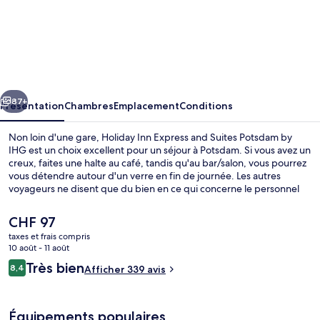
l’hébergement
Holiday
Inn
Express
and
cédent
Suivant
Suites
87+
Présentation
Chambres
Emplacement
Conditions
Potsdam
Non loin d'une gare, Holiday Inn Express and Suites Potsdam by
by
IHG est un choix excellent pour un séjour à Potsdam. Si vous avez un
creux, faites une halte au café, tandis qu'au bar/salon, vous pourrez
IHG
vous détendre autour d'un verre en fin de journée. Les autres
voyageurs ne disent que du bien en ce qui concerne le personnel
attentionné. Les transports publics sont tout proches. Arrêt de tram
gare centrale/H.-Mann-Allee se situe à seulement 13 min à pied.
Le
CHF 97
prix
taxes et frais compris
actuel
10 août - 11 août
Extérieur
est
Avis
Très bien
8,4
Afficher 339 avis
de
8,4 sur 10
voyageurs
CHF 97.
Équipements populaires