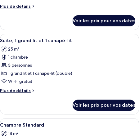
de
canapé-
Plus
Plus de détails
chambre :
lit
de
Chambre
détails
Voir les prix pour vos dates
sur
Standard,
le
1
type
Afficher
Une chambre d’hôtel moderne, équipée d
grand
24
de
Suite, 1 grand lit et 1 canapé-lit
toutes
lit
chambre
25 m²
Chambre
les
Standard,
1 chambre
photos
1
pour
3 personnes
grand
ce
lit
1 grand lit et 1 canapé-lit (double)
type
Wi-Fi gratuit
de
Plus
Plus de détails
chambre :
de
Suite,
détails
Voir les prix pour vos dates
sur
1
le
grand
type
Afficher
Une chambre d’hôtel moderne avec un fa
lit
15
de
Chambre Standard
toutes
et
chambre
18 m²
Suite,
les
1