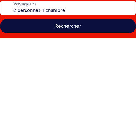
Voyageurs
Rechercher
Galerie
photos
de