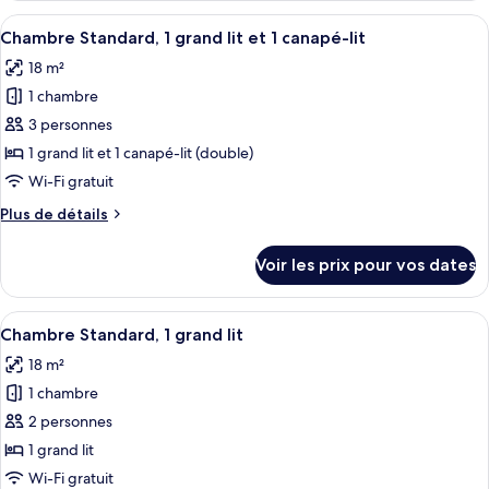
grand
type
Afficher
Une chambre d’hôtel moderne avec un li
lit,
15
de
Chambre Standard, 1 grand lit et 1 canapé-lit
toutes
chambre
accessible
18 m²
Chambre
les
aux
Standard,
1 chambre
photos
personnes
1
pour
3 personnes
à
grand
ce
lit,
1 grand lit et 1 canapé-lit (double)
mobilité
accessible
type
réduite
Wi-Fi gratuit
aux
de
personnes
Plus
Plus de détails
chambre :
à
de
Chambre
mobilité
détails
Voir les prix pour vos dates
réduite
sur
Standard,
le
1
type
Afficher
Une chambre d’hôtel moderne avec un fa
grand
14
de
Chambre Standard, 1 grand lit
toutes
lit
chambre
18 m²
Chambre
les
et
Standard,
1 chambre
photos
1
1
pour
2 personnes
canapé-
grand
ce
lit
lit
1 grand lit
et
type
Wi-Fi gratuit
1