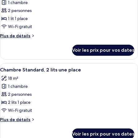
1
1 chambre
photos
canapé-
grand
pour
2 personnes
lit
lit
ce
et
1 lit 1 place
1
type
Wi-Fi gratuit
canapé-
de
lit
Plus
Plus de détails
chambre :
de
Chambre
détails
Voir les prix pour vos dates
sur
Standard
le
type
Afficher
Une chambre d’hôtel avec un lit, une t
13
de
Chambre Standard, 2 lits une place
toutes
chambre
18 m²
Chambre
les
Standard
1 chambre
photos
pour
2 personnes
ce
2 lits 1 place
type
Wi-Fi gratuit
de
Plus
Plus de détails
chambre :
de
Chambre
détails
Voir les prix pour vos dates
sur
Standard,