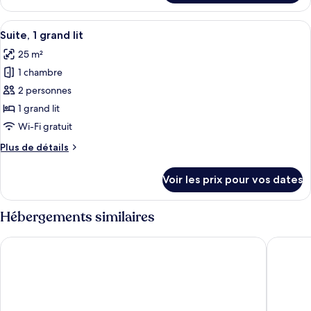
le
2
type
Afficher
Une cuisine moderne équipée d’un four,
lits
14
de
Suite, 1 grand lit
toutes
une
chambre
25 m²
Chambre
les
place
Standard,
1 chambre
photos
2
pour
2 personnes
lits
ce
une
1 grand lit
place
type
Wi-Fi gratuit
de
Plus
Plus de détails
chambre :
de
Suite,
détails
Voir les prix pour vos dates
sur
1
le
grand
type
Hébergements similaires
lit
de
chambre
Dorint Hotel Potsdam
Mercure 
Suite,
1
grand
lit