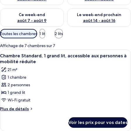
Vérifier la disponibilité pour ce week-end août 7 - août 9
Vérifier la disponibilité pour 
Ce week-end
Le week-end prochain
août 7 - août 9
août 14 - août 16
Filtres
Toutes les chambres
1 lit
2 lits
disponibles
pour
Affichage de 7 chambres sur 7
les
Afficher
Une salle de bain moderne équipée d’u
8
Chambre Standard, 1 grand lit, accessible aux personnes à
chambres
toutes
mobilité réduite
les
21 m²
photos
1 chambre
pour
2 personnes
ce
type
1 grand lit
de
Wi-Fi gratuit
chambre :
Plus
Plus de détails
Chambre
de
Standard,
détails
Voir les prix pour vos dates
sur
1
le