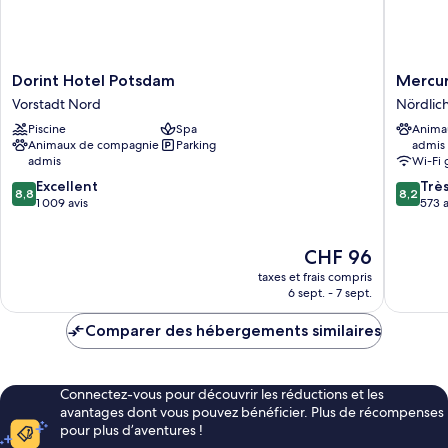
Dorint
Mercur
Dorint Hotel Potsdam
Mercur
Hotel
Hotel
Vorstadt Nord
Nördlic
Potsdam
Potsda
Piscine
Spa
Anima
Vorstadt
City
Animaux de compagnie
Parking
admis
Nord
Nördlic
admis
Wi-Fi 
Innenst
8.8
8.2
Excellent
Trè
8,8
8,2
sur
sur
1 009 avis
573 a
10,
10,
Excellent,
Très
Le
CHF 96
1 009 avis
bien,
nouveau
573 avis
taxes et frais compris
prix
6 sept. - 7 sept.
est
de
Comparer des hébergements similaires
CHF 96
Connectez-vous pour découvrir les réductions et les
avantages dont vous pouvez bénéficier. Plus de récompenses
pour plus d’aventures !