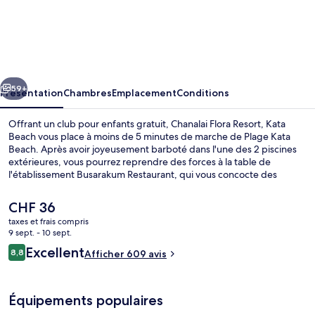
Chanalai
Flora
Resort,
Kata
cédent
Suivant
Beach
59+
Présentation
Chambres
Emplacement
Conditions
Offrant un club pour enfants gratuit, Chanalai Flora Resort, Kata
Beach vous place à moins de 5 minutes de marche de Plage Kata
Beach. Après avoir joyeusement barboté dans l'une des 2 piscines
extérieures, vous pourrez reprendre des forces à la table de
l'établissement Busarakum Restaurant, qui vous concocte des
spécialités Cuisine internationale et vous invite pour le petit
déjeuner, le déjeuner et le dîner. Parmi les autres petits avantages
Le
CHF 36
de cet hébergement figurent 2 bars en bord de piscine, une salle
prix
taxes et frais compris
de fitness et une piscine pour enfants. Les autres voyageurs ne
actuel
9 sept. - 10 sept.
disent que du bien en ce qui concerne le personnel attentionné.
2 piscines extérieures, chaises longues
est
Avis
Excellent
8,8
Afficher 609 avis
de
8,8 sur 10
voyageurs
CHF 36.
Équipements populaires