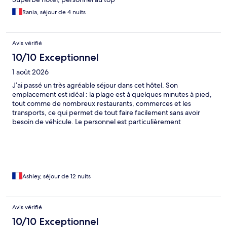
Rania, séjour de 4 nuits
Avis vérifié
10/10 Exceptionnel
1 août 2026
J’ai passé un très agréable séjour dans cet hôtel. Son
emplacement est idéal : la plage est à quelques minutes à pied,
tout comme de nombreux restaurants, commerces et les
transports, ce qui permet de tout faire facilement sans avoir
besoin de véhicule. Le personnel est particulièrement
accueillant, souriant et toujours à l’écoute. On se sent vraiment
bien accompagné tout au long du séjour. L’hôtel est très
agréable, avec une atmosphère calme et détendue. C’est une
excellente adresse que je recommande sans hésiter et où je
reviendrai avec plaisir.
Ashley, séjour de 12 nuits
Avis vérifié
10/10 Exceptionnel