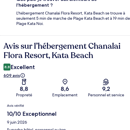
l'hébergement ?
L'hébergement Chanalai Flora Resort, Kata Beach se trouve à
seulement 5 min de marche de Plage Kata Beach et à 19 min de
Plage Kata Noi.
Avis sur l’hébergement Chanalai
Avis
Flora Resort, Kata Beach
Excellent
8,8
609 avis
8,8
8,6
9,2
Propreté
Emplacement
Personnel et service
Avis
Avis vérifié
10/10 Exceptionnel
9 juin 2026
Superbe hôtel, personnel au top