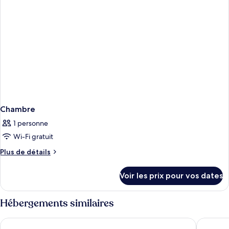
Chambre
1 personne
Wi-Fi gratuit
Plus
Plus de détails
de
détails
Voir les prix pour vos dates
sur
le
type
Hébergements similaires
de
chambre
Grand Kata VIP - Kata Beach
Chanalai
Chambre