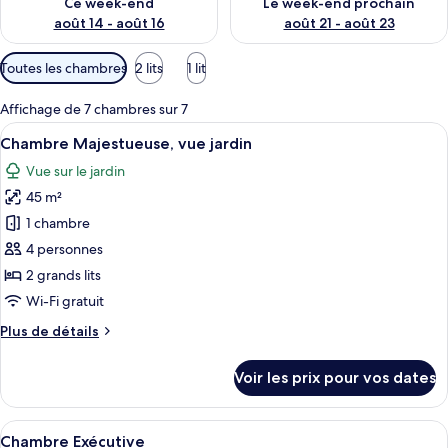
Ce week-end
Le week-end prochain
août 14 - août 16
août 21 - août 23
Filtres
Toutes les chambres
2 lits
1 lit
disponibles
pour
Affichage de 7 chambres sur 7
les
Afficher
Une chambre d’hôtel moderne dotée d’un
6
Chambre Majestueuse, vue jardin
chambres
toutes
Vue sur le jardin
les
45 m²
photos
pour
1 chambre
ce
4 personnes
type
2 grands lits
de
Wi-Fi gratuit
chambre :
Plus
Plus de détails
Chambre
de
Majestueuse,
détails
Voir les prix pour vos dates
vue
sur
le
jardin
type
Afficher
Une chambre d’hôtel moderne dotée d’u
5
de
Chambre Exécutive