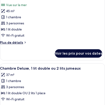
toutes
chambre
Vue sur la mer
Chambre
les
Majestueuse,
45 m²
photos
vue
pour
1 chambre
jardin
ce
3 personnes
type
1 lit double
de
Wi-Fi gratuit
chambre :
Plus
Plus de détails
Chambre
de
Exécutive
détails
Voir les prix pour vos dates
sur
le
type
Afficher
Une chambre d’hôtel avec un grand lit
12
de
Chambre Deluxe, 1 lit double ou 2 lits jumeaux
toutes
chambre
37 m²
Chambre
les
Exécutive
1 chambre
photos
pour
3 personnes
ce
1 lit double OU 2 lits 1 place
type
Wi-Fi gratuit
de