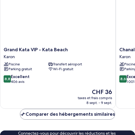
Grand
Chanalai
Grand Kata VIP - Kata Beach
Chanal
Kata
Garden
Karon
Karon
VIP
Resort,
Piscine
Transfert aéroport
Piscin
-
Kata
Parking gratuit
Wi-Fi gratuit
Parkin
Kata
Beach
Beach
Karon
8.8
8.6
Excellent
Exce
8,8
8,6
Karon
sur
sur
406 avis
1 001
10,
10,
Le
CHF 36
Excellent,
Excellen
nouveau
406 avis
1 001 avi
taxes et frais compris
prix
8 sept. - 9 sept.
est
de
Comparer des hébergements similaires
CHF 36
Connectez-vous pour découvrir les réductions et les