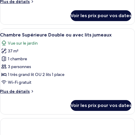
Plus
Plus de détails
chambre :
de
Chambre
détails
Voir les prix pour vos dates
sur
Deluxe,
le
1
type
Afficher
Une chambre d’hôtel moderne avec un 
lit
7
de
Chambre Supérieure Double ou avec lits jumeaux
toutes
double
chambre
Vue sur le jardin
Chambre
les
ou
Deluxe,
37 m²
photos
2
1
pour
1 chambre
lits
lit
ce
double
jumeaux
3 personnes
ou
type
1 très grand lit OU 2 lits 1 place
2
de
Wi-Fi gratuit
lits
chambre :
jumeaux
Plus
Plus de détails
Chambre
de
Supérieure
détails
Voir les prix pour vos dates
Double
sur
le
ou
type
avec
de
lits
chambre
Chambre