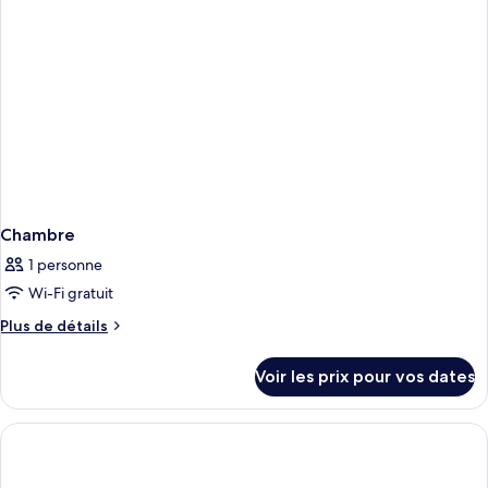
Chambre
1 personne
Wi-Fi gratuit
Plus
Plus de détails
de
détails
Voir les prix pour vos dates
sur
le
type
de
chambre
Chambre