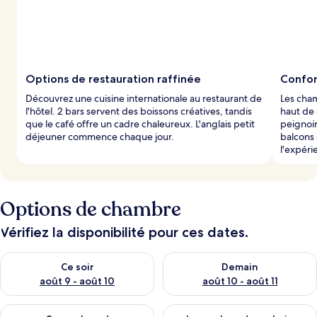
Options de restauration raffinée
Confor
Découvrez une cuisine internationale au restaurant de
Les cha
l'hôtel. 2 bars servent des boissons créatives, tandis
haut de
que le café offre un cadre chaleureux. L'anglais petit
peignoir
déjeuner commence chaque jour.
balcons 
l'expéri
Options de chambre
Vérifiez la disponibilité pour ces dates.
Vérifier la disponibilité pour ce soir août 9 - août 10
Vérifier la disponibilité pour 
Ce soir
Demain
août 9 - août 10
août 10 - août 11
Vérifier la disponibilité pour ce week-end août 14 - août 16
Vérifier la disponibilité pour