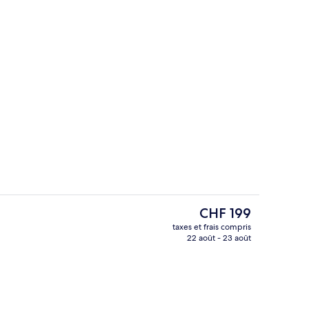
Suite
Deluxe Pool Suite
Le
CHF 199
prix
taxes et frais compris
actuel
22 août - 23 août
Suite
Deluxe Double Room with Balcony
est
de
CHF 199.