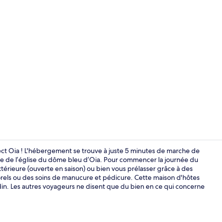
Deluxe Pool 
 Oia ! L'hébergement se trouve à juste 5 minutes de marche de
ue de l’église du dôme bleu d’Oia. Pour commencer la journée du
xtérieure (ouverte en saison) ou bien vous prélasser grâce à des
Deluxe Pool 
els ou des soins de manucure et pédicure. Cette maison d'hôtes
rdin. Les autres voyageurs ne disent que du bien en ce qui concerne