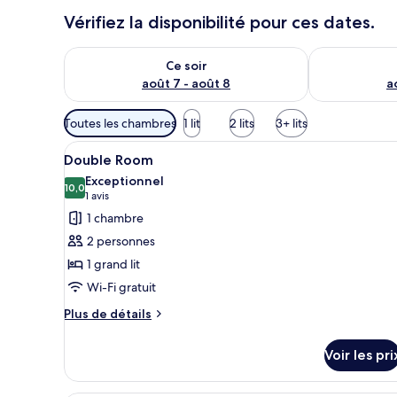
r
Vérifiez la disponibilité pour ces dates.
s
Vérifier la disponibilité pour ce soir août 7 - août 8
Vérifier la di
Ce soir
août 7 - août 8
a
Filtres
Toutes les chambres
1 lit
2 lits
3+ lits
disponibles
Afficher
Une chambre d’hôtel moderne, d
pour
9
Double Room
toutes
les
Exceptionnel
les
10,0
chambres
10,0 sur 10
(1 avis)
1 avis
photos
1 chambre
pour
2 personnes
ce
1 grand lit
type
Wi-Fi gratuit
de
chambre :
Plus
Plus de détails
de
Double
détails
Room
Voir les pri
sur
le
type