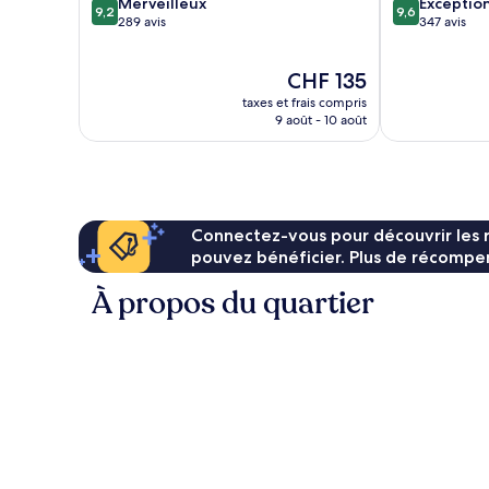
9.2
9.6
Merveilleux
Exceptio
9,2
9,6
sur
sur
289 avis
347 avis
10,
10,
Merveilleux,
Exceptionnel,
Le
CHF 135
289 avis
347 avis
nouveau
taxes et frais compris
prix
9 août - 10 août
est
de
CHF 135
Connectez-vous pour découvrir les 
pouvez bénéficier. Plus de récompen
À propos du quartier