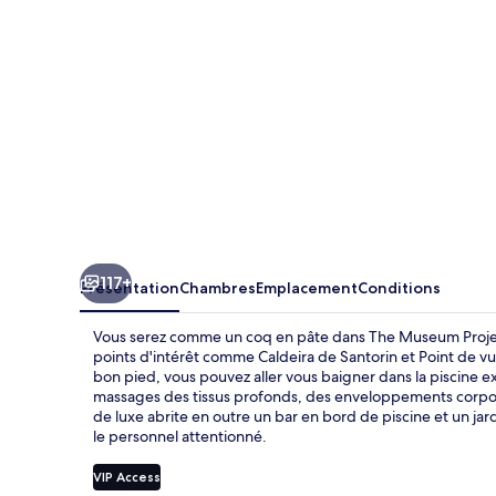
Oia
117+
Présentation
Chambres
Emplacement
Conditions
Vous serez comme un coq en pâte dans The Museum Project
points d'intérêt comme Caldeira de Santorin et Point de v
bon pied, vous pouvez aller vous baigner dans la piscine e
massages des tissus profonds, des enveloppements corpor
de luxe abrite en outre un bar en bord de piscine et un ja
le personnel attentionné.
VIP Access