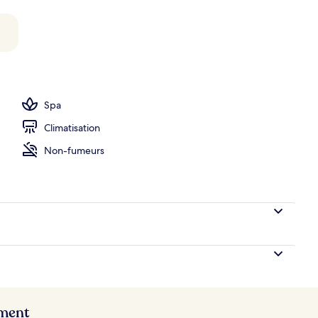
ieure (ouverte en saison), chaises longues
Spa
Climatisation
Non-fumeurs
ement