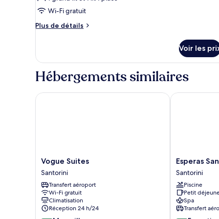
de
Wi-Fi gratuit
chambre :
Deluxe
Plus
Plus de détails
Seaview
de
détails
Suite
Voir les pri
sur
le
type
Hébergements similaires
de
chambre
Deluxe
Vogue Suites
Esperas Santo
Seaview
Suite
Vogue
Esperas
Vogue Suites
Esperas San
Suites
Santorini
Santorini
Santorini
Santorini
Santorini
Transfert aéroport
Piscine
Wi-Fi gratuit
Petit déjeune
Climatisation
Spa
Réception 24 h/24
Transfert aér