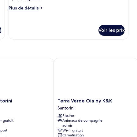
de
chambre :
Plus
Plus de détails
de
Deluxe
détails
Pool
sur
Suite
le
x
Voir les prix
type
de
chambre
Deluxe
Pool
rini
Terra Verde Oia by K&K
Suite
Terra
torini
Terra Verde Oia by K&K
Verde
Santorini
Oia
Piscine
by
r gratuit
Animaux de compagnie
K&K
admis
Santorini
oport
Wi-Fi gratuit
Climatisation