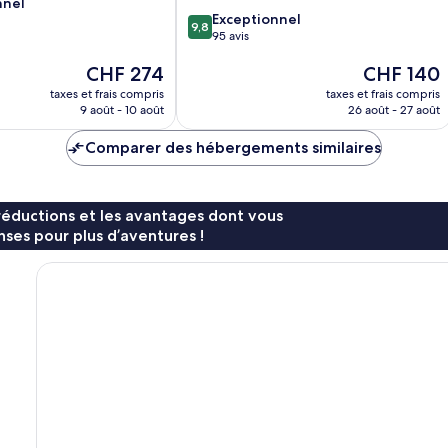
nnel
9.8
Exceptionnel
9,8
sur
95 avis
10,
Le
Le
CHF 274
CHF 140
Exceptionnel,
nouveau
nouveau
95 avis
taxes et frais compris
taxes et frais compris
prix
prix
9 août - 10 août
26 août - 27 août
est
est
de
de
Comparer des hébergements similaires
CHF 274
CHF 140
réductions et les avantages dont vous
ses pour plus d’aventures !