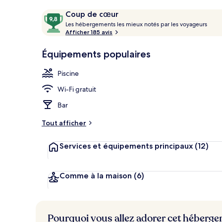
Piscine extér
Avis
9,8
Coup de cœur
voyageurs
L
sur
Les hébergements les mieux notés par les voyageurs
e
Afficher 185 avis
10,
s
Coup
Équipements populaires
de
h
cœur
é
Piscine
b
e
Wi-Fi gratuit
r
g
Bar
e
m
Tout afficher
e
n
Services et équipements principaux
(12)
t
s
l
Comme à la maison
(6)
e
s
m
Pourquoi vous allez adorer cet héberg
i