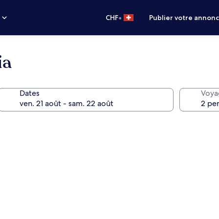
•
s
CHF
Publier votre annon
ia
Dates
Voya