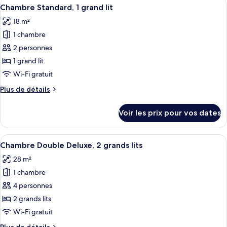
Afficher
Une chambre d’hôtel moderne dotée d’un
très
4
de
Chambre Standard, 1 grand lit
toutes
grand
chambre
18 m²
Chambre
les
lit
Standard,
1 chambre
photos
1
pour
2 personnes
très
ce
grand
1 grand lit
lit
type
Wi-Fi gratuit
de
Plus
Plus de détails
chambre :
de
Chambre
détails
Voir les prix pour vos dates
sur
Standard,
le
1
type
Afficher
Une chambre d’hôtel avec deux lits, un
grand
5
de
Chambre Double Deluxe, 2 grands lits
toutes
lit
chambre
28 m²
Chambre
les
Standard,
1 chambre
photos
1
pour
4 personnes
grand
ce
lit
2 grands lits
type
Wi-Fi gratuit
de
Plus