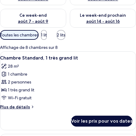
Vérifier la disponibilité pour ce week-end août 7 - août 9
Vérifier la disponibilité pour 
Ce week-end
Le week-end prochain
août 7 - août 9
août 14 - août 16
Filtres
Toutes les chambres
1 lit
2 lits
disponibles
pour
Affichage de 8 chambres sur 8
les
Afficher
Une chambre d’hôtel moderne avec un 
4
Chambre Standard, 1 très grand lit
chambres
toutes
28 m²
les
1 chambre
photos
pour
2 personnes
ce
1 très grand lit
type
Wi-Fi gratuit
de
Plus
Plus de détails
chambre :
de
Chambre
détails
Voir les prix pour vos dates
sur
Standard,
le
1
type