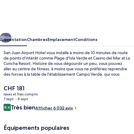
San
Juan
Airport
Hotel
cédent
Suivant
33+
Présentation
Chambres
Emplacement
Conditions
San Juan Airport Hotel vous installe à moins de 10 minutes de route
de points d'intérêt comme Plage d'Isla Verde et Casino del Mar at La
Concha Resort. Histoire de vous dégourdir un peu, vous pouvez
aller au centre de fitness, à moins que vous ne préfériez reprendre
des forces à la table de l'établissement Campo Verde, qui vous
accueille pour le déjeuner et le dîner et vous régale de ses
spécialités Cuisine sud-américaine. Cet hôtel de style Art déco
Le
CHF 181
abrite en outre 10 bars de plage, un bar / salon et une terrasse. Le
prix
taxes et frais compris
personnel attentionné et le succulent restaurant remportent un
actuel
7 sept. - 8 sept.
franc succès auprès des autres voyageurs.
Déjeuner et dîner servis sur place
est
Avis
Très bien
8,4
Afficher 6 032 avis
de
8,4 sur 10
voyageurs
CHF 181.
Équipements populaires