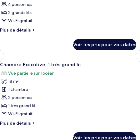
Standard,
pour
4 personnes
2
ce
grands
2 grands lits
lits
type
Wi-Fi gratuit
de
Plus
Plus de détails
chambre :
de
Chambre
détails
Voir les prix pour vos dates
sur
Double
le
type
Afficher
Une salle de bain moderne avec une do
1
de
Chambre Exécutive, 1 très grand lit
toutes
chambre
Vue partielle sur l’océan
Chambre
les
Double
18 m²
photos
pour
1 chambre
ce
2 personnes
type
1 très grand lit
de
Wi-Fi gratuit
chambre :
Plus
Plus de détails
Chambre
de
Exécutive,
détails
Voir les prix pour vos dates
sur