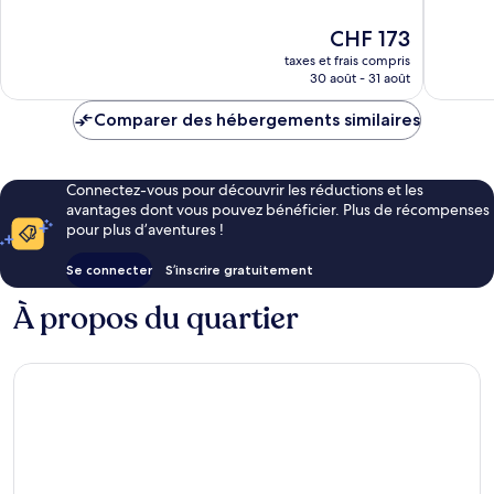
2 425 av
10,
Isla
Merveilleux,
Le
CHF 173
Verde
4 843 avis
nouveau
taxes et frais compris
prix
30 août - 31 août
est
de
Comparer des hébergements similaires
CHF 173
Connectez-vous pour découvrir les réductions et les
avantages dont vous pouvez bénéficier. Plus de récompenses
pour plus d’aventures !
Se connecter
S’inscrire gratuitement
À propos du quartier