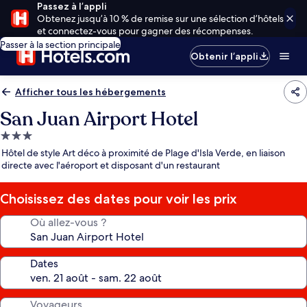
Passez à l’appli
Obtenez jusqu’à 10 % de remise sur une sélection d’hôtels
et connectez-vous pour gagner des récompenses.
Passer à la section principale
Obtenir l’appli
Afficher tous les hébergements
San Juan Airport Hotel
Hébergement
3.0 étoiles
Hôtel de style Art déco à proximité de Plage d'Isla Verde, en liaison
directe avec l'aéroport et disposant d'un restaurant
Choisissez des dates pour voir les prix
Où allez-vous ?
Dates
Voyageurs