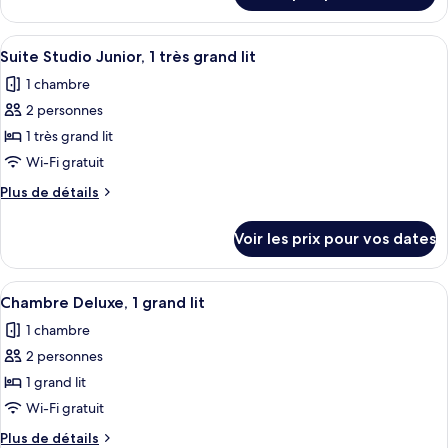
1
le
très
type
Afficher
Une chambre moderne avec un lit, un 
grand
1
de
Suite Studio Junior, 1 très grand lit
toutes
lit
chambre
1 chambre
Chambre
les
Exécutive,
2 personnes
photos
1
pour
1 très grand lit
très
ce
grand
Wi-Fi gratuit
lit
type
Plus
Plus de détails
de
de
chambre :
détails
Voir les prix pour vos dates
sur
Suite
le
Studio
type
Afficher
Une chambre à coucher moderne, équipé
Junior,
4
de
Chambre Deluxe, 1 grand lit
toutes
chambre
1
1 chambre
Suite
les
très
Studio
2 personnes
photos
grand
Junior,
pour
1 grand lit
lit
1
ce
très
Wi-Fi gratuit
grand
type
Plus
Plus de détails
lit