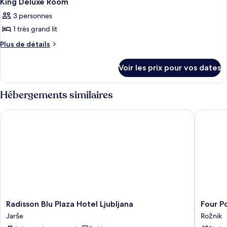
King Deluxe Room
3 personnes
1 très grand lit
Plus
Plus de détails
de
détails
Voir les prix pour vos dates
sur
le
type
Hébergements similaires
de
chambre
Radisson Blu Plaza Hotel Ljubljana
Four Poi
King
Deluxe
Room
Radisson
Four
Radisson Blu Plaza Hotel Ljubljana
Four P
Blu
Points
Jarše
Rožnik
Plaza
by