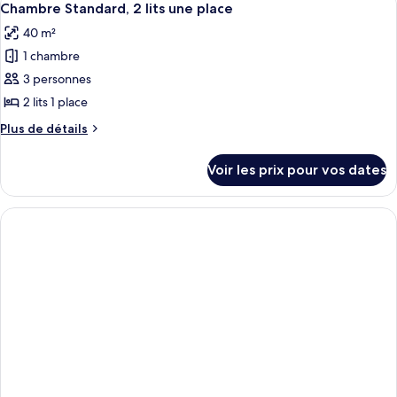
2
12
de
Chambre Standard, 2 lits une place
toutes
chambre
lits
40 m²
Chambre
les
une
Standard,
1 chambre
photos
place
2
pour
3 personnes
(Guest)
lits
ce
une
2 lits 1 place
place
type
Plus
Plus de détails
(Guest)
de
de
chambre :
détails
Voir les prix pour vos dates
sur
Chambre
le
Standard,
type
2
de
chambre
lits
Chambre
une
Standard,
place
2
lits
une
place