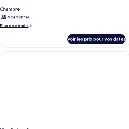
Chambre
4 personnes
Plus
Plus de détails
de
détails
Voir les prix pour vos dates
sur
le
type
de
chambre
Chambre