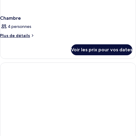
Chambre
4 personnes
Plus
Plus de détails
de
détails
Voir les prix pour vos dates
sur
le
type
de
chambre
Chambre