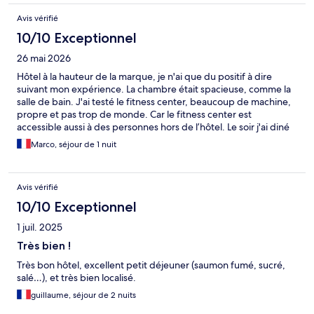
Avis vérifié
10/10 Exceptionnel
26 mai 2026
Hôtel à la hauteur de la marque, je n'ai que du positif à dire
suivant mon expérience. La chambre était spacieuse, comme la
salle de bain. J'ai testé le fitness center, beaucoup de machine,
propre et pas trop de monde. Car le fitness center est
accessible aussi à des personnes hors de l’hôtel. Le soir j'ai diné
dans leur lounge, plat conforme à ce que j’espérai. pour finir, le
Marco, séjour de 1 nuit
personnel était agréable et professionnel.
Avis vérifié
10/10 Exceptionnel
1 juil. 2025
Très bien !
Très bon hôtel, excellent petit déjeuner (saumon fumé, sucré,
salé…), et très bien localisé.
guillaume, séjour de 2 nuits