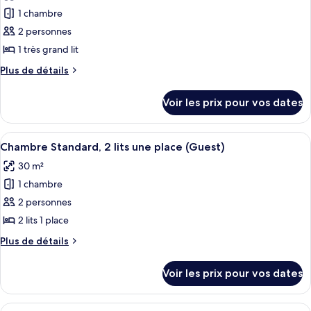
les
grand
Junior,
1 chambre
photos
lit
1
pour
2 personnes
très
ce
grand
1 très grand lit
lit
type
Plus
Plus de détails
de
de
chambre :
détails
Voir les prix pour vos dates
sur
Suite
le
Supérieure,
type
Afficher
Une chambre d’hôtel avec deux lits, un
1
11
de
Chambre Standard, 2 lits une place (Guest)
toutes
chambre
chambre
30 m²
Suite
les
Supérieure,
1 chambre
photos
1
pour
2 personnes
chambre
ce
2 lits 1 place
type
Plus
Plus de détails
de
de
chambre :
détails
Voir les prix pour vos dates
sur
Chambre
le
Standard,
type
Afficher
Une chambre d’hôtel moderne avec un gr