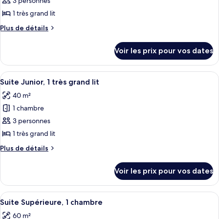
pour
3 personnes
(Guest)
très
ce
grand
1 très grand lit
lit
type
Plus
Plus de détails
(Guest)
de
de
chambre :
détails
Voir les prix pour vos dates
sur
Chambre
le
Standard,
type
Afficher
Une chambre d’hôtel moderne équipée d
1
9
de
Suite Junior, 1 très grand lit
toutes
chambre
très
40 m²
Chambre
les
grand
Standard,
1 chambre
photos
lit
1
pour
3 personnes
très
ce
grand
1 très grand lit
lit
type
Plus
Plus de détails
de
de
chambre :
détails
Voir les prix pour vos dates
sur
Suite
le
Junior,
type
Afficher
Suite Supérieure, 1 chambre
1
9
de
Suite Supérieure, 1 chambre
toutes
chambre
très
60 m²
Suite