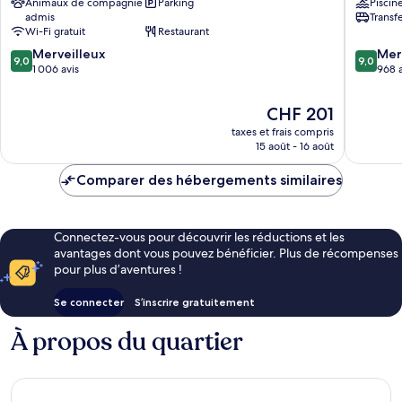
Animaux de compagnie
Parking
Piscin
Hotel
Sherato
admis
Transf
Ljubljana
Ljubljan
Wi-Fi gratuit
Restaurant
Jarše
Mons
9.0
9.0
Merveilleux
Rožnik
Mer
9,0
9,0
sur
sur
1 006 avis
968 a
10,
10,
Merveilleux,
Merveill
Le
CHF 201
1 006 avis
968 avis
nouveau
taxes et frais compris
prix
15 août - 16 août
est
de
Comparer des hébergements similaires
CHF 201
Connectez-vous pour découvrir les réductions et les
avantages dont vous pouvez bénéficier. Plus de récompenses
pour plus d’aventures !
Se connecter
S’inscrire gratuitement
À propos du quartier