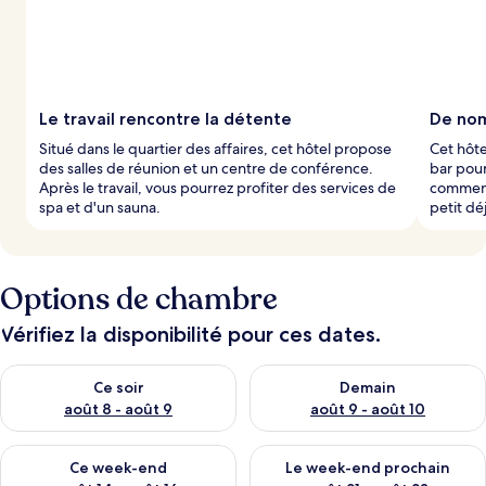
Le travail rencontre la détente
De nom
Situé dans le quartier des affaires, cet hôtel propose
Cet hôte
des salles de réunion et un centre de conférence.
bar pour
Après le travail, vous pourrez profiter des services de
commence
spa et d'un sauna.
petit dé
Options de chambre
Vérifiez la disponibilité pour ces dates.
Vérifier la disponibilité pour ce soir août 8 - août 9
Vérifier la disponibilité pour 
Ce soir
Demain
août 8 - août 9
août 9 - août 10
Vérifier la disponibilité pour ce week-end août 14 - août 16
Vérifier la disponibilité pour
Ce week-end
Le week-end prochain