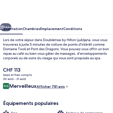
by
Hilton
Ljubljana
cédent
Suivant
146+
Présentation
Chambres
Emplacement
Conditions
Lors de votre séjour dans Doubletree by Hilton Ljubljana, vous vous
trouverez à juste 5 minutes de voiture de points d'intérêt comme
Domaine Tivoli et Pont des Dragons. Vous pouvez vous offrir un bon
repas au café ou bien vous gâter de massages, d'enveloppements
corporels ou de soins du visage qui vous sont proposés au spa.
Parmi les avantages offerts par cet hébergement : un bar / salon, un
centre de remise en forme et une salle de fitness ouverte 24 h/24.
Le
CHF 113
Les autres voyageurs adorent le personnel attentionné et la
prix
taxes et frais compris
présentation générale.
actuel
30 août - 31 août
Hall
est
Avis
Merveilleux
9,0
Afficher 781 avis
de
9,0 sur 10
voyageurs
CHF 113.
Équipements populaires