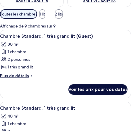
août 14 - août 16
août 21 - août 23
Filtres
Toutes les chambres
1 lit
2 lits
disponibles
pour
Affichage de 9 chambres sur 9
les
Afficher
Une chambre d’hôtel moderne, dotée d’
13
Chambre Standard, 1 très grand lit (Guest)
chambres
toutes
30 m²
les
1 chambre
photos
pour
2 personnes
ce
1 très grand lit
type
Plus
Plus de détails
de
de
chambre :
détails
Voir les prix pour vos dates
sur
Chambre
le
Standard,
type
Afficher
Une chambre d’hôtel moderne, dotée d’u
1
10
de
Chambre Standard, 1 très grand lit
toutes
chambre
très
40 m²
Chambre
les
grand
Standard,
1 chambre
photos
lit
1