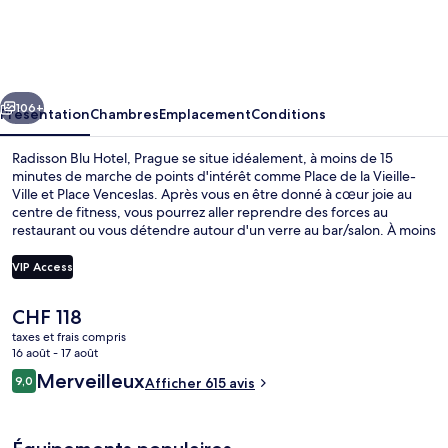
Blu
Hotel,
Prague
cédent
Suivant
106+
Présentation
Chambres
Emplacement
Conditions
Radisson Blu Hotel, Prague se situe idéalement, à moins de 15
minutes de marche de points d'intérêt comme Place de la Vieille-
Ville et Place Venceslas. Après vous en être donné à cœur joie au
centre de fitness, vous pourrez aller reprendre des forces au
restaurant ou vous détendre autour d'un verre au bar/salon. À moins
de 5 minutes en voiture, vous trouverez aussi des sites comme Pont
Charles et Horloge astronomique de Prague. Les autres voyageurs
VIP Access
adorent le personnel attentionné et la présentation générale. Les
transports publics se situent à une courte distance à pied : Station
Le
CHF 118
de métro Novoměstská radnice est à 2 min et Station de métro
Bar (sur place)
prix
Myslíkova, à 4 min.
taxes et frais compris
actuel
16 août - 17 août
est
Avis
Merveilleux
9,0
Afficher 615 avis
de
9,0 sur 10
voyageurs
CHF 118.