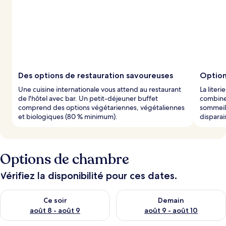
Des options de restauration savoureuses
Option
Une cuisine internationale vous attend au restaurant
La liter
de l'hôtel avec bar. Un petit-déjeuner buffet
combinen
comprend des options végétariennes, végétaliennes
sommeil 
et biologiques (80 % minimum).
disparai
Options de chambre
Vérifiez la disponibilité pour ces dates.
Vérifier la disponibilité pour ce soir août 8 - août 9
Vérifier la disponibilité pour 
Ce soir
Demain
août 8 - août 9
août 9 - août 10