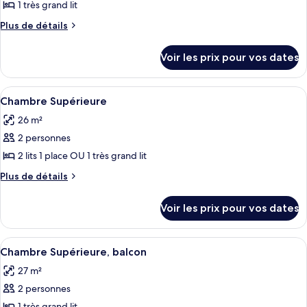
pour
1 très grand lit
ce
Plus
Plus de détails
type
de
détails
de
Voir les prix pour vos dates
sur
chambre :
le
Suite
type
Afficher
Une chambre d’hôtel moderne dotée d’u
6
Junior
de
Chambre Supérieure
toutes
chambre
26 m²
Suite
les
Junior
2 personnes
photos
pour
2 lits 1 place OU 1 très grand lit
ce
Plus
Plus de détails
type
de
détails
de
Voir les prix pour vos dates
sur
chambre :
le
Chambre
type
Afficher
Une chambre d’hôtel moderne dotée d’un
5
Supérieure
de
Chambre Supérieure, balcon
toutes
chambre
27 m²
Chambre
les
Supérieure
2 personnes
photos
1 très grand lit