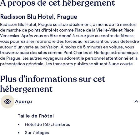
À propos de cet hébergement
Radisson Blu Hotel, Prague
Radisson Blu Hotel, Prague se situe idéalement, à moins de 15 minutes
de marche de points d'intérêt comme Place de la Vieille-Ville et Place
Venceslas. Après vous en être donné à cœur joie au centre de fitness,
vous pourrez aller reprendre des forces au restaurant ou vous détendre
autour d'un verre au bar/salon. À moins de 5 minutes en voiture, vous
trouverez aussi des sites comme Pont Charles et Horloge astronomique
de Prague. Les autres voyageurs adorent le personnel attentionné et la
présentation générale. Les transports publics se situent à une courte
distance à pied : Station de métro Novoměstská radnice est à 2 min et
Station de métro Myslíkova, à 4 min.
Plus d’informations sur cet
hébergement
Aperçu
Taille de l'hôtel
Hôtel de 160 chambres
Sur 7 étages