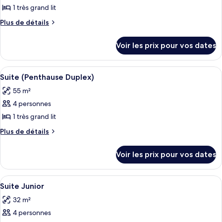
pour
1 très grand lit
ce
Plus
Plus de détails
type
de
détails
de
Voir les prix pour vos dates
sur
chambre :
le
Chambre
type
Afficher
Une chambre à coucher de style loft mo
5
Familiale
de
Suite (Penthause Duplex)
toutes
chambre
55 m²
Chambre
les
Familiale
4 personnes
photos
pour
1 très grand lit
ce
Plus
Plus de détails
type
de
détails
de
Voir les prix pour vos dates
sur
chambre :
le
Suite
type
Afficher
Literie hypoallergénique, couette en d
6
(Penthause
de
Suite Junior
toutes
chambre
Duplex)
32 m²
Suite
les
(Penthause
4 personnes
photos
Duplex)