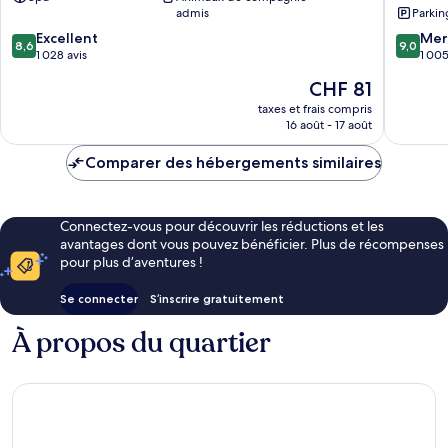
ville
admis
Parkin
de
8.6
9.0
Excellent
Prague
Mer
8,6
9,0
sur
sur
1 028 avis
1 005
10,
10,
Le
CHF 81
Excellent,
Merveill
nouveau
1 028 avis
1 005 av
taxes et frais compris
prix
16 août - 17 août
est
de
Comparer des hébergements similaires
CHF 81
Connectez-vous pour découvrir les réductions et les
avantages dont vous pouvez bénéficier. Plus de récompenses
pour plus d’aventures !
Se connecter
S’inscrire gratuitement
À propos du quartier