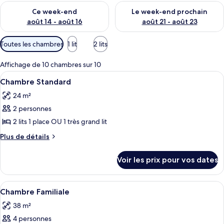
Vérifier la disponibilité pour ce week-end août 14 - août 16
Vérifier la disponibilité pour
Ce week-end
Le week-end prochain
août 14 - août 16
août 21 - août 23
Filtres
Toutes les chambres
1 lit
2 lits
disponibles
pour
Affichage de 10 chambres sur 10
les
Afficher
Literie hypoallergénique, couette en d
8
Chambre Standard
chambres
toutes
24 m²
les
2 personnes
photos
pour
2 lits 1 place OU 1 très grand lit
ce
Plus
Plus de détails
type
de
détails
de
Voir les prix pour vos dates
sur
chambre :
le
Chambre
type
Afficher
Une chambre d’hôtel avec un lit, un bur
8
Standard
de
Chambre Familiale
toutes
chambre
38 m²
Chambre
les
Standard
4 personnes
photos