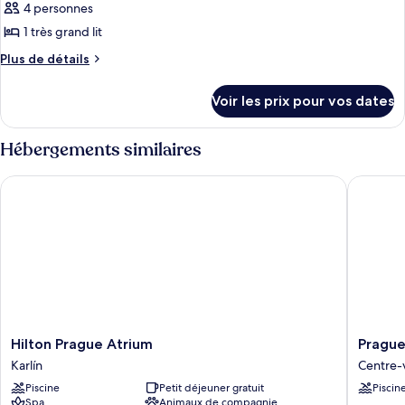
pour
4 personnes
ce
1 très grand lit
type
Plus
Plus de détails
de
de
chambre :
détails
Voir les prix pour vos dates
sur
Suite
le
Exécutive
type
Hébergements similaires
de
chambre
Hilton Prague Atrium
Prague M
Suite
Exécutive
Hilton
Prague
Hilton Prague Atrium
Prague
Prague
Marriott
Karlín
Centre-v
Atrium
Hotel
Piscine
Petit déjeuner gratuit
Piscin
Karlín
Centre-
Spa
Animaux de compagnie