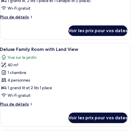
1 grand lit, 2 lits 1 place et 1 canapé-lit (1 place)
de
Wi-Fi gratuit
chambre :
Plus
Plus de détails
Economy
de
Family
détails
Voir les prix pour vos dates
Room
sur
le
with
type
Afficher
Une chambre d’hôtel moderne avec un g
Land
7
de
Deluxe Family Room with Land View
toutes
View
chambre
Vue sur le jardin
Economy
les
(5
Family
40 m²
photos
persons)
Room
pour
1 chambre
with
ce
Land
4 personnes
View
type
1 grand lit et 2 lits 1 place
(5
de
Wi-Fi gratuit
persons)
chambre :
Plus
Plus de détails
Deluxe
de
Family
détails
Voir les prix pour vos dates
Room
sur
le
with
type