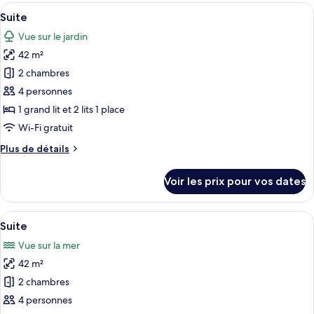
type
Afficher
Une chambre d’hôtel moderne avec un gr
View
4
de
Suite
toutes
on
chambre
Vue sur le jardin
Superior
les
High
Room
42 m²
photos
Floor
with
pour
2 chambres
Sea
ce
View
4 personnes
on
type
1 grand lit et 2 lits 1 place
High
de
Wi-Fi gratuit
Floor
chambre :
Plus
Plus de détails
Suite
de
détails
Voir les prix pour vos dates
sur
le
type
Afficher
Une chambre d’hôtel moderne équipée d’
5
de
Suite
toutes
chambre
Vue sur la mer
Suite
les
42 m²
photos
pour
2 chambres
ce
4 personnes