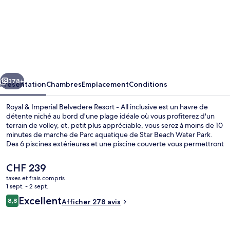
l’hébergement
Royal
&
Imperial
Belvedere
cédent
Suivant
Resort
378+
Présentation
Chambres
Emplacement
Conditions
-
Royal & Imperial Belvedere Resort - All inclusive est un havre de
All
détente niché au bord d'une plage idéale où vous profiterez d'un
terrain de volley, et, petit plus appréciable, vous serez à moins de 10
inclusive
minutes de marche de Parc aquatique de Star Beach Water Park.
Des 6 piscines extérieures et une piscine couverte vous permettront
de vous ébattre dans l'eau, tandis que ceux souhaitant se faire
dorloter pourront profiter des dépresso-massages, des
Le
CHF 239
enveloppements corporels et des soins du visage. L'établissement
prix
taxes et frais compris
Minos Main Buffet, l'un des 6 restaurants, sert des spécialités
actuel
1 sept. - 2 sept.
Cuisine internationale et est ouvert pour le petit déjeuner, le
Bureau, rideaux occultants, chambres 
est
Avis
déjeuner et le dîner. Cet hébergement tout inclus abrite en outre 3
Excellent
8,8
Afficher 278 avis
de
8,8 sur 10
bars en bord de piscine, une discothèque et un club pour enfants
voyageurs
CHF 239.
(gratuit).