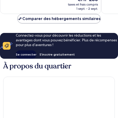
88 avis
nouveau
bien,
taxes et frais compris
prix
1 sept. - 2 sept.
158 avis
est
de
Comparer des hébergements similaires
CHF 236
Connectez-vous pour découvrir les réductions et les
avantages dont vous pouvez bénéficier. Plus de récompenses
pour plus d’aventures !
Se connecter
S’inscrire gratuitement
À propos du quartier