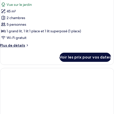
toutes
chambre
Vue sur le jardin
Superior
les
Connecting
45 m²
photos
Room
pour
2 chambres
Sea
ce
View
5 personnes
type
1 grand lit, 1 lit 1 place et 1 lit superposé (1 place)
de
Wi-Fi gratuit
chambre :
Plus
Plus de détails
Suite
de
with
détails
Voir les prix pour vos dates
Individual
sur
le
Pool
type
Land
de
View
chambre
Suite
with
Individual
Pool
Land
View