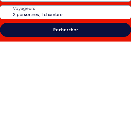
Voyageurs
Rechercher
Galerie
photos
de