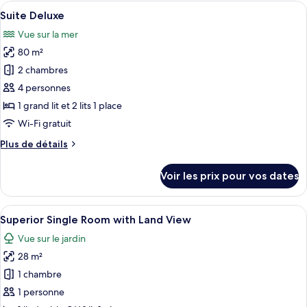
type
Afficher
Une chambre d’hôtel avec un lit, deux c
4
de
Suite Deluxe
toutes
chambre
Vue sur la mer
Suite
les
Supérieure
80 m²
photos
pour
2 chambres
ce
4 personnes
type
1 grand lit et 2 lits 1 place
de
Wi-Fi gratuit
chambre :
Plus
Plus de détails
Suite
de
Deluxe
détails
Voir les prix pour vos dates
sur
le
type
Afficher
Une chambre d’hôtel moderne avec un 
4
de
Superior Single Room with Land View
toutes
chambre
Vue sur le jardin
Suite
les
Deluxe
28 m²
photos
pour
1 chambre
ce
1 personne
type