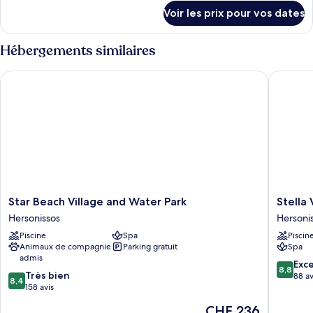
chambre :
détails
Voir les prix pour vos dates
sur
Serenity
le
Double
type
Hébergements similaires
Room
de
chambre
with
Star Beach Village and Water Park
Stella Vi
Serenity
Land
Double
View
Room
with
Land
View
Star
Stella
Star Beach Village and Water Park
Stella 
Beach
Village
Hersonissos
Hersoni
Village
Seaside
Piscine
Spa
Piscin
and
Hotel
Animaux de compagnie
Parking gratuit
Spa
Water
-
admis
Park
All
8.8
Exce
8,8
8.4
Hersonissos
Très bien
inclusive
sur
88 av
8,4
sur
158 avis
Hersoni
10,
10,
Excellen
Le
CHF 236
Très