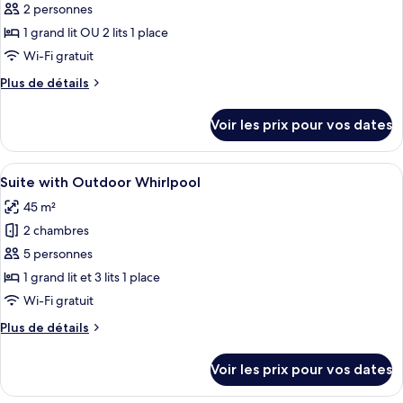
ce
2 personnes
type
1 grand lit OU 2 lits 1 place
de
Wi-Fi gratuit
chambre :
Plus
Plus de détails
Chambre
de
Standard,
détails
Voir les prix pour vos dates
vue
sur
le
mer
type
Afficher
Une chambre d’hôtel avec un lit, un bu
12
de
Suite with Outdoor Whirlpool
toutes
chambre
45 m²
Chambre
les
Standard,
2 chambres
photos
vue
pour
5 personnes
mer
ce
1 grand lit et 3 lits 1 place
type
Wi-Fi gratuit
de
Plus
Plus de détails
chambre :
de
Suite
détails
Voir les prix pour vos dates
sur
with
le
Outdoor