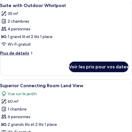
Afficher
Une chambre d’hôtel avec un lit, un bu
Land
7
de
Suite with Outdoor Whirlpool
toutes
View
chambre
35 m²
Deluxe
les
Family
2 chambres
photos
Room
pour
4 personnes
with
ce
Land
1 grand lit et 2 lits 1 place
View
type
Wi-Fi gratuit
de
Plus
Plus de détails
chambre :
de
Suite
détails
Voir les prix pour vos dates
sur
with
le
Outdoor
type
Afficher
Une chambre à coucher comprenant un 
Whirlpool
7
de
Superior Connecting Room Land View
toutes
chambre
Vue sur le jardin
Suite
les
with
60 m²
photos
Outdoor
pour
1 chambre
Whirlpool
ce
6 personnes
type
2 grands lits et 2 lits 1 place
de