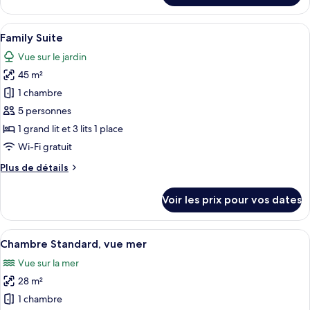
le
with
type
Afficher
Une chambre d’hôtel avec un lit, un bu
Land
5
de
Family Suite
toutes
View
chambre
Vue sur le jardin
Superior
les
Family
45 m²
photos
Room
pour
1 chambre
with
ce
Land
5 personnes
View
type
1 grand lit et 3 lits 1 place
de
Wi-Fi gratuit
chambre :
Plus
Plus de détails
Family
de
Suite
détails
Voir les prix pour vos dates
sur
le
type
Afficher
Une chambre d’hôtel avec un lit, un bu
5
de
Chambre Standard, vue mer
toutes
chambre
Vue sur la mer
Family
les
Suite
28 m²
photos
pour
1 chambre