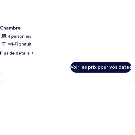
Chambre
4 personnes
Wi-Fi gratuit
Plus
Plus de détails
de
détails
Voir les prix pour vos dates
sur
le
type
de
chambre
Chambre