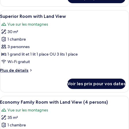
with
le
Land
type
Afficher
Une chambre d’hôtel comprenant un lit
View
4
de
Superior Room with Land View
toutes
chambre
Vue sur les montagnes
Economy
les
Room
30 m²
photos
with
pour
1 chambre
Land
ce
View
3 personnes
type
1 grand lit et 1 lit 1 place OU 3 lits 1 place
de
Wi-Fi gratuit
chambre :
Plus
Plus de détails
Superior
de
Room
détails
Voir les prix pour vos dates
with
sur
le
Land
type
Afficher
Une chambre d’hôtel avec deux lits, une
View
4
de
Economy Family Room with Land View (4 persons)
toutes
chambre
Vue sur les montagnes
Superior
les
Room
35 m²
photos
with
pour
1 chambre
Land