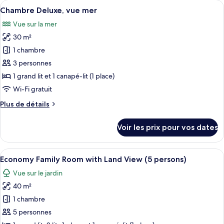
Afficher
Une chambre d’hôtel avec un lit, un bu
Garden
5
de
Chambre Deluxe, vue mer
toutes
View)
chambre
Vue sur la mer
Chambre
les
Deluxe
30 m²
photos
(Mountain
pour
1 chambre
or
ce
Garden
3 personnes
View)
type
1 grand lit et 1 canapé-lit (1 place)
de
Wi-Fi gratuit
chambre :
Plus
Plus de détails
Chambre
de
Deluxe,
détails
Voir les prix pour vos dates
vue
sur
le
mer
type
Afficher
Une chambre d’hôtel avec deux lits, u
4
de
Economy Family Room with Land View (5 persons)
toutes
chambre
Vue sur le jardin
Chambre
les
Deluxe,
40 m²
photos
vue
pour
1 chambre
mer
ce
5 personnes
type