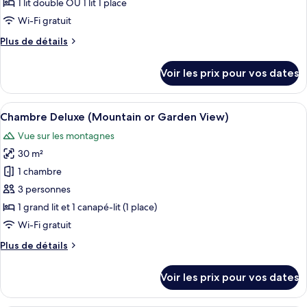
1 lit double OU 1 lit 1 place
de
Wi-Fi gratuit
chambre :
Plus
Plus de détails
Superior
de
Single
détails
Voir les prix pour vos dates
Room
sur
le
with
type
Afficher
Une chambre d’hôtel moderne dotée d’un
Land
5
de
Chambre Deluxe (Mountain or Garden View)
toutes
View
chambre
Vue sur les montagnes
Superior
les
Single
30 m²
photos
Room
pour
1 chambre
with
ce
Land
3 personnes
View
type
1 grand lit et 1 canapé-lit (1 place)
de
Wi-Fi gratuit
chambre :
Plus
Plus de détails
Chambre
de
Deluxe
détails
Voir les prix pour vos dates
(Mountain
sur
le
or
type