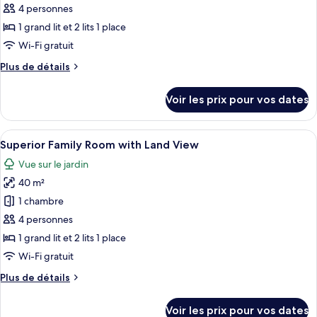
ce
View
4 personnes
type
1 grand lit et 2 lits 1 place
de
Wi-Fi gratuit
chambre :
Plus
Plus de détails
Economy
de
Family
détails
Voir les prix pour vos dates
Room
sur
le
with
type
Afficher
Une chambre d’hôtel équipée d’un lit,
Land
3
de
Superior Family Room with Land View
toutes
View
chambre
Vue sur le jardin
Economy
les
(4
Family
40 m²
photos
persons)
Room
pour
1 chambre
with
ce
Land
4 personnes
View
type
1 grand lit et 2 lits 1 place
(4
de
Wi-Fi gratuit
persons)
chambre :
Plus
Plus de détails
Superior
de
Family
détails
Voir les prix pour vos dates
Room
sur