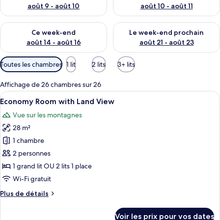
août 9 - août 10
août 10 - août 11
Vérifier la disponibilité pour ce week-end août 14 - août 16
Vérifier la disponibilité pour
Ce week-end
Le week-end prochain
août 14 - août 16
août 21 - août 23
Filtres
Toutes les chambres
1 lit
2 lits
3+ lits
disponibles
pour
Affichage de 26 chambres sur 26
les
Afficher
Une chambre d’hôtel comprenant un lit,
4
Economy Room with Land View
chambres
toutes
Vue sur les montagnes
les
28 m²
photos
pour
1 chambre
ce
2 personnes
type
1 grand lit OU 2 lits 1 place
de
Wi-Fi gratuit
chambre :
Plus
Plus de détails
Economy
de
Room
détails
Voir les prix pour vos dates
sur