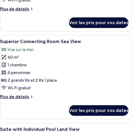
Wi-Fi gratuit
chambre :
Plus
Plus de détails
Superior
de
Connecting
détails
Voir les prix pour vos dates
Room
sur
le
Land
type
Afficher
Superior Connecting Room Sea View |
View
6
de
Superior Connecting Room Sea View
toutes
chambre
Vue sur la mer
Superior
les
Connecting
60 m²
photos
Room
pour
1 chambre
Land
ce
View
6 personnes
type
2 grands lits et 2 lits 1 place
de
Wi-Fi gratuit
chambre :
Plus
Plus de détails
Superior
de
Connecting
détails
Voir les prix pour vos dates
Room
sur
le
Sea
type
Afficher
Un espace aménagé au bord de la piscin
View
13
de
Suite with Individual Pool Land View