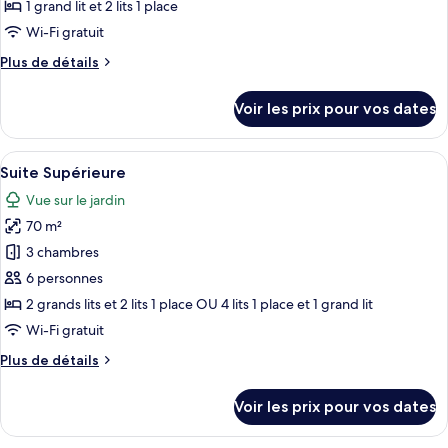
type
1 grand lit et 2 lits 1 place
de
Wi-Fi gratuit
chambre :
Plus
Plus de détails
Suite
de
détails
Voir les prix pour vos dates
sur
le
type
Afficher
Une chambre d’hôtel avec un grand lit
6
de
Suite Supérieure
toutes
chambre
Vue sur le jardin
Suite
les
70 m²
photos
pour
3 chambres
ce
6 personnes
type
2 grands lits et 2 lits 1 place OU 4 lits 1 place et 1 grand lit
de
Wi-Fi gratuit
chambre :
Plus
Plus de détails
Suite
de
Supérieure
détails
Voir les prix pour vos dates
sur
le