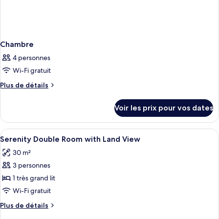
Chambre
4 personnes
Wi-Fi gratuit
Plus
Plus de détails
de
détails
Voir les prix pour vos dates
sur
le
type
Afficher
Bureau, rideaux occultants, chambres 
6
de
Serenity Double Room with Land View
toutes
chambre
30 m²
Chambre
les
3 personnes
photos
pour
1 très grand lit
ce
Wi-Fi gratuit
type
Plus
Plus de détails
de
de