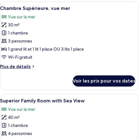
type
Afficher
Une chambre d’hôtel moderne équipée d’
Whirlpool
5
de
Chambre Supérieure, vue mer
toutes
chambre
Vue sur la mer
Suite
les
with
30 m²
photos
Outdoor
pour
1 chambre
Whirlpool
ce
3 personnes
type
1 grand lit et 1 lit 1 place OU 3 lits 1 place
de
Wi-Fi gratuit
chambre :
Plus
Plus de détails
Chambre
de
Supérieure,
détails
Voir les prix pour vos dates
vue
sur
le
mer
type
Afficher
Une chambre d’hôtel moderne dotée d’
5
de
Superior Family Room with Sea View
toutes
chambre
Vue sur la mer
Chambre
les
Supérieure,
40 m²
photos
vue
pour
1 chambre
mer
ce
4 personnes