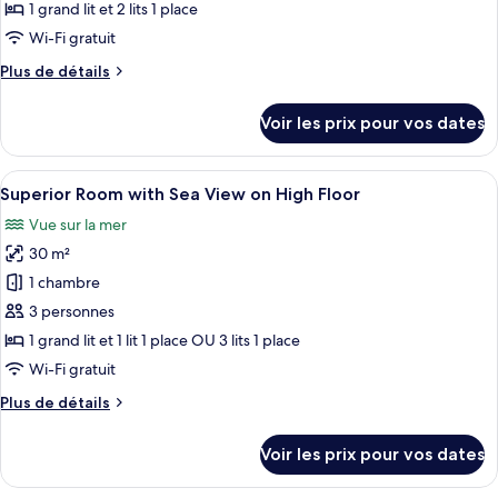
type
1 grand lit et 2 lits 1 place
de
Wi-Fi gratuit
chambre :
Plus
Plus de détails
Superior
de
Family
détails
Voir les prix pour vos dates
Room
sur
le
with
type
Afficher
Une chambre d’hôtel moderne, dotée d’u
Sea
5
de
Superior Room with Sea View on High Floor
toutes
View
chambre
Vue sur la mer
Superior
les
Family
30 m²
photos
Room
pour
1 chambre
with
ce
Sea
3 personnes
View
type
1 grand lit et 1 lit 1 place OU 3 lits 1 place
de
Wi-Fi gratuit
chambre :
Plus
Plus de détails
Superior
de
Room
détails
Voir les prix pour vos dates
with
sur
le
Sea