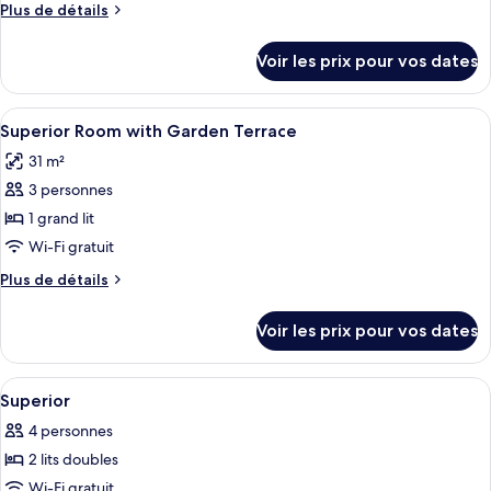
Plus
Plus de détails
chambre :
de
Empire
détails
Voir les prix pour vos dates
sur
State
le
Club
type
Afficher
Literie de qualité supérieure, coffres-
Room
3
de
Superior Room with Garden Terrace
toutes
with
chambre
31 m²
Empire
les
Lake
State
3 personnes
photos
view
Club
pour
1 grand lit
Room
ce
with
Wi-Fi gratuit
Lake
type
Plus
Plus de détails
view
de
de
chambre :
détails
Voir les prix pour vos dates
sur
Superior
le
Room
type
Afficher
Literie de qualité supérieure, coffres-
with
3
de
Superior
toutes
chambre
Garden
4 personnes
Superior
les
Terrace
Room
2 lits doubles
photos
with
pour
Wi-Fi gratuit