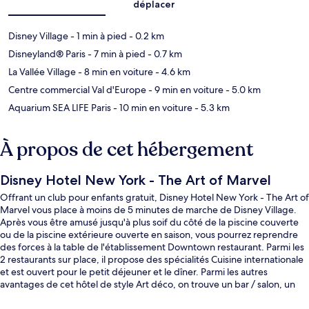
déplacer
Disney Village
- 1 min à pied
- 0.2 km
Disneyland® Paris
- 7 min à pied
- 0.7 km
La Vallée Village
- 8 min en voiture
- 4.6 km
Centre commercial Val d'Europe
- 9 min en voiture
- 5.0 km
Aquarium SEA LIFE Paris
- 10 min en voiture
- 5.3 km
À propos de cet hébergement
Disney Hotel New York - The Art of Marvel
Offrant un club pour enfants gratuit, Disney Hotel New York - The Art of
Marvel vous place à moins de 5 minutes de marche de Disney Village.
Après vous être amusé jusqu'à plus soif du côté de la piscine couverte
ou de la piscine extérieure ouverte en saison, vous pourrez reprendre
des forces à la table de l'établissement Downtown restaurant. Parmi les
2 restaurants sur place, il propose des spécialités Cuisine internationale
et est ouvert pour le petit déjeuner et le dîner. Parmi les autres
avantages de cet hôtel de style Art déco, on trouve un bar / salon, un
centre de remise en forme et une salle de fitness, l'idéal pour des
vacances sans soucis. Les autres voyageurs adorent le personnel