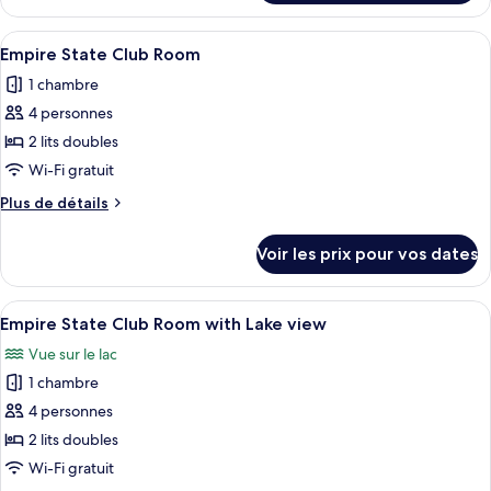
le
Supérieure
type
Afficher
Une chambre d’hôtel avec deux lits, u
(3
7
de
Empire State Club Room
toutes
chambre
pax)
1 chambre
Chambre
les
Supérieure
4 personnes
photos
(3
pour
2 lits doubles
pax)
ce
Wi-Fi gratuit
type
Plus
Plus de détails
de
de
chambre :
détails
Voir les prix pour vos dates
sur
Empire
le
State
type
Afficher
Empire State Club Room with Lake vi
Club
10
de
Empire State Club Room with Lake view
toutes
chambre
Room
Vue sur le lac
Empire
les
State
1 chambre
photos
Club
pour
4 personnes
Room
ce
2 lits doubles
type
Wi-Fi gratuit
de