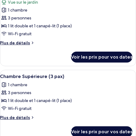
Vue sur le jardin
Chambre
les
Supérieure
1 chambre
photos
pour
3 personnes
ce
1 lit double et 1 canapé-lit (1 place)
type
Wi-Fi gratuit
de
Plus
Plus de détails
chambre :
de
Chambre
détails
Voir les prix pour vos dates
sur
Supérieure
le
avec
type
Afficher
Une chambre d’hôtel avec un grand lit,
Terrasse
6
de
Chambre Supérieure (3 pax)
toutes
Jardin
chambre
1 chambre
Chambre
les
Supérieure
3 personnes
photos
avec
pour
1 lit double et 1 canapé-lit (1 place)
Terrasse
ce
Jardin
Wi-Fi gratuit
type
Plus
Plus de détails
de
de
chambre :
détails
Voir les prix pour vos dates
sur
Chambre