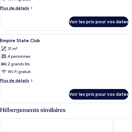
Garden
ce
Terrace
Plus
Plus de détails
type
de
détails
de
Voir les prix pour vos dates
sur
chambre :
le
Superior
type
Afficher
Literie de qualité supérieure, coffres-
3
de
Empire State Club
toutes
chambre
31 m²
Superior
les
4 personnes
photos
pour
2 grands lits
ce
Wi-Fi gratuit
type
Plus
Plus de détails
de
de
chambre :
détails
Voir les prix pour vos dates
sur
Empire
le
State
type
Hébergements similaires
Club
de
chambre
Disney Newport Bay Club
Disneyla
Empire
State