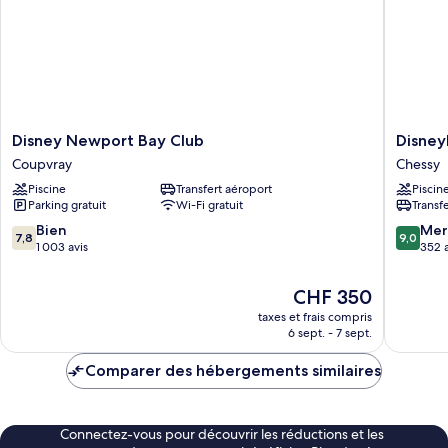
Club
Disney
Disneyl
Disney Newport Bay Club
Disney
Newport
Hotel
Coupvray
Chessy
Bay
Chessy
Piscine
Transfert aéroport
Piscin
Club
Parking gratuit
Wi-Fi gratuit
Transf
Coupvray
7.8
9.0
Bien
Mer
7,8
9,0
sur
sur
1 003 avis
352 a
10,
10,
Bien,
Merveill
Le
CHF 350
1 003 avis
352 avis
nouveau
taxes et frais compris
prix
6 sept. - 7 sept.
est
de
Comparer des hébergements similaires
CHF 350
Connectez-vous pour découvrir les réductions et les