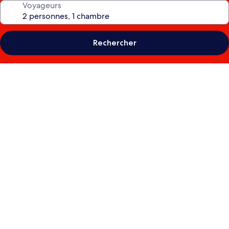
Voyageurs
Rechercher
Galerie
photos
de