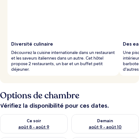
Diversité culinaire
Des ea
Découvrez la cuisine internationale dans un restaurant
Une pisc
et les saveurs italiennes dans un autre. Cet hôtel
intérieu
propose 2 restaurants, un bar et un buffet petit
barboten
déjeuner.
d'autres
Options de chambre
Vérifiez la disponibilité pour ces dates.
Vérifier la disponibilité pour ce soir août 8 - août 9
Vérifier la disponibilité pour 
Ce soir
Demain
août 8 - août 9
août 9 - août 10