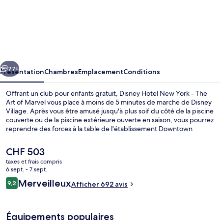
l’hébergement
Disney
Hotel
New
York
cédent
Suivant
-
77+
Présentation
Chambres
Emplacement
Conditions
The
Offrant un club pour enfants gratuit, Disney Hotel New York - The
Art
Art of Marvel vous place à moins de 5 minutes de marche de Disney
Village. Après vous être amusé jusqu'à plus soif du côté de la piscine
of
couverte ou de la piscine extérieure ouverte en saison, vous pourrez
Marvel
reprendre des forces à la table de l'établissement Downtown
restaurant. Parmi les 2 restaurants sur place, il propose des
spécialités Cuisine internationale et est ouvert pour le petit déjeuner
Le
CHF 503
et le dîner. Parmi les autres avantages de cet hôtel de style Art déco,
prix
taxes et frais compris
on trouve un bar / salon, un centre de remise en forme et une salle
actuel
6 sept. - 7 sept.
de fitness, l'idéal pour des vacances sans soucis. Les autres
Piscine couverte, piscine extérieure (o
est
Avis
voyageurs adorent le personnel attentionné. L'hébergement se
Merveilleux
9,2
Afficher 692 avis
de
9,2 sur 10
situe à une courte distance à pied des transports publics. Station
voyageurs
CHF 503.
RER de Marne la Vallée-Chessy se trouve à 9 min à peine.
Équipements populaires