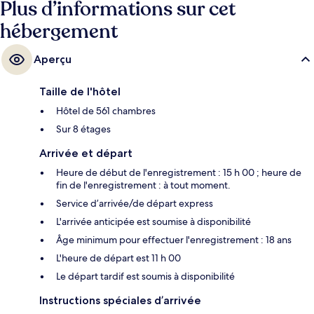
Plus d’informations sur cet
attentionné. L'hébergement se situe à une courte distance à pied des
hébergement
transports publics. Station RER de Marne la Vallée-Chessy se trouve à 9
min à peine.
Aperçu
Taille de l'hôtel
Hôtel de 561 chambres
Sur 8 étages
Arrivée et départ
Heure de début de l'enregistrement : 15 h 00 ; heure de
fin de l'enregistrement : à tout moment.
Service d’arrivée/de départ express
L'arrivée anticipée est soumise à disponibilité
Âge minimum pour effectuer l'enregistrement : 18 ans
L'heure de départ est 11 h 00
Le départ tardif est soumis à disponibilité
Instructions spéciales d’arrivée