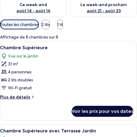
Vérifier la disponibilité pour ce week-end août 14 - août 16
Vérifier la disponibilité pour
Ce week-end
Le week-end prochain
août 14 - août 16
août 21 - août 23
Filtres
Toutes les chambres
2 lits
1 lit
disponibles
pour
Affichage de 8 chambres sur 8
les
Afficher
Une chambre d’hôtel moderne avec deu
9
Chambre Supérieure
chambres
toutes
Vue sur le jardin
les
31 m²
photos
pour
4 personnes
ce
2 lits doubles
type
Wi-Fi gratuit
de
Plus
Plus de détails
chambre :
de
Chambre
détails
Voir les prix pour vos dates
sur
Supérieure
le
type
Afficher
Chambre Supérieure avec Terrasse Ja
6
de
Chambre Supérieure avec Terrasse Jardin
toutes
chambre